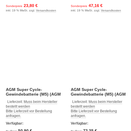
23,80 €
47,16 €
Sonderpreis
Sonderpreis
inkl. 19 % MwSt. zzgl.
Versandkosten
inkl. 19 % MwSt. zzgl.
Versandkosten
AGM Super Cycle-
AGM Super Cycle-
Gewindebatterie (M5) (AGM
Gewindebatterie (M5) (AGM
Super Cycle 12V, 15Ah, 151 x
Super Cycle 12V, 25Ah, 181 x
Lieferzeit:
Muss beim Hersteller
Lieferzeit:
Muss beim Hersteller
100 x 103, 4.1)
77 x 175, 7.0)
bestellt werden
bestellt werden
Bitte Lieferzeit vor Bestellung
Bitte Lieferzeit vor Bestellung
anfragen.
anfragen.
Verfügbar:
Verfügbar:
50,90 €
72,35 €