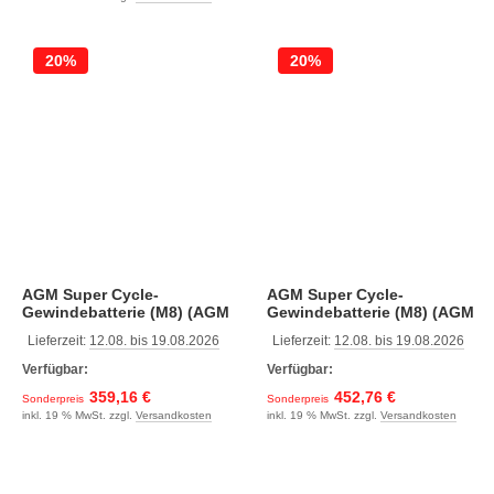
20%
20%
AGM Super Cycle-
AGM Super Cycle-
Gewindebatterie (M8) (AGM
Gewindebatterie (M8) (AGM
Super Cycle 12V, 125Ah, 330
Super Cycle 12V, 170Ah, 339
Lieferzeit:
12.08. bis 19.08.2026
Lieferzeit:
12.08. bis 19.08.2026
x 171 x 214, 34.0)
x 172 x 281, 45.0)
Verfügbar:
Verfügbar:
359,16 €
452,76 €
Sonderpreis
Sonderpreis
inkl. 19 % MwSt. zzgl.
Versandkosten
inkl. 19 % MwSt. zzgl.
Versandkosten