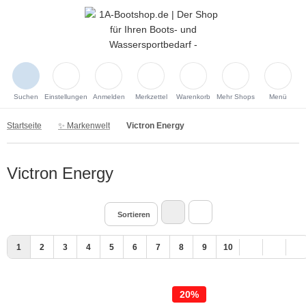
Suchen
Einstellungen
Anmelden
Merkzettel
Warenkorb
Mehr Shops
Menü
Startseite
✨ Markenwelt
Victron Energy
Victron Energy
Sortieren
1
2
3
4
5
6
7
8
9
10
20%