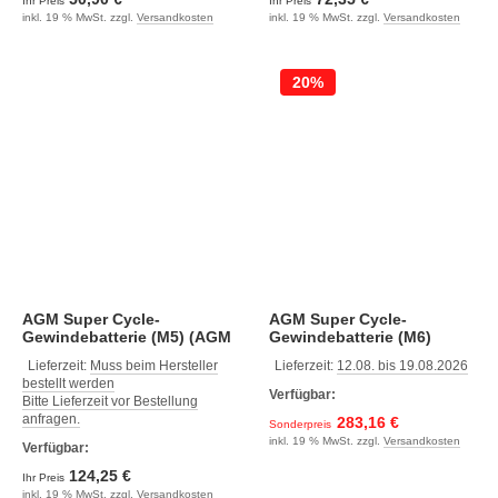
Ihr Preis
Ihr Preis
inkl. 19 % MwSt. zzgl.
Versandkosten
inkl. 19 % MwSt. zzgl.
Versandkosten
20%
AGM Super Cycle-
AGM Super Cycle-
Gewindebatterie (M5) (AGM
Gewindebatterie (M6)
Super Cycle 12V, 38Ah, 267 x
Lieferzeit:
Muss beim Hersteller
Lieferzeit:
12.08. bis 19.08.2026
77 x 175, 10.0)
bestellt werden
Verfügbar:
Bitte Lieferzeit vor Bestellung
anfragen.
283,16 €
Sonderpreis
inkl. 19 % MwSt. zzgl.
Versandkosten
Verfügbar:
124,25 €
Ihr Preis
inkl. 19 % MwSt. zzgl.
Versandkosten