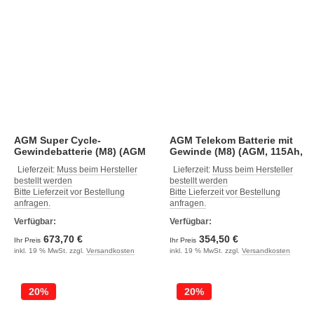
AGM Super Cycle-
AGM Telekom Batterie mit
Gewindebatterie (M8) (AGM
Gewinde (M8) (AGM, 115Ah,
Super Cycle 12V, 230Ah, 532
395 x 110 x 293, 35)
Lieferzeit:
Muss beim Hersteller
Lieferzeit:
Muss beim Hersteller
x 207 x 226, 61.0)
bestellt werden
bestellt werden
Bitte Lieferzeit vor Bestellung
Bitte Lieferzeit vor Bestellung
anfragen.
anfragen.
Verfügbar:
Verfügbar:
673,70 €
354,50 €
Ihr Preis
Ihr Preis
inkl. 19 % MwSt. zzgl.
Versandkosten
inkl. 19 % MwSt. zzgl.
Versandkosten
20%
20%