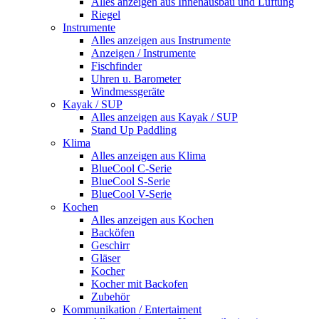
Alles anzeigen aus Innenausbau und Lüftung
Riegel
Instrumente
Alles anzeigen aus Instrumente
Anzeigen / Instrumente
Fischfinder
Uhren u. Barometer
Windmessgeräte
Kayak / SUP
Alles anzeigen aus Kayak / SUP
Stand Up Paddling
Klima
Alles anzeigen aus Klima
BlueCool C-Serie
BlueCool S-Serie
BlueCool V-Serie
Kochen
Alles anzeigen aus Kochen
Backöfen
Geschirr
Gläser
Kocher
Kocher mit Backofen
Zubehör
Kommunikation / Entertaiment