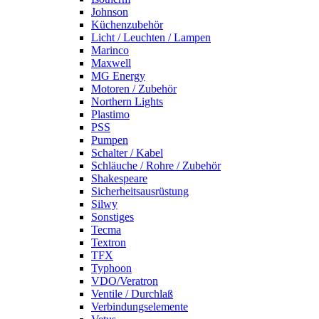
Johnson
Küchenzubehör
Licht / Leuchten / Lampen
Marinco
Maxwell
MG Energy
Motoren / Zubehör
Northern Lights
Plastimo
PSS
Pumpen
Schalter / Kabel
Schläuche / Rohre / Zubehör
Shakespeare
Sicherheitsausrüstung
Silwy
Sonstiges
Tecma
Textron
TFX
Typhoon
VDO/Veratron
Ventile / Durchlaß
Verbindungselemente