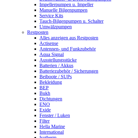
Impellerpumpen u. Impeller
Manuelle Bilgenpumpen
Service Kits
Tauch-Bilgenpumpen u. Schalter
Umwälzpumpen
Restposten
Alles anzeigen aus Restposten
Actisense
Antennen- und Funkzubehör
Aqua Signal
Ausstellungsstücke
Batterien / Akkus
Batteriezubehör / Sicherungen
Beiboote / SUPs
Bekleidung
BEP
Bukh
Dichtungen
ENO
Exide
Fenster / Luken
Filter
Hella Marine
International
Isotherm