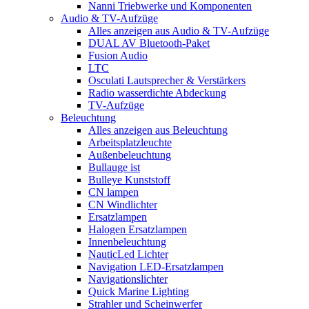
Nanni Triebwerke und Komponenten
Audio & TV-Aufzüge
Alles anzeigen aus Audio & TV-Aufzüge
DUAL AV Bluetooth-Paket
Fusion Audio
LTC
Osculati Lautsprecher & Verstärkers
Radio wasserdichte Abdeckung
TV-Aufzüge
Beleuchtung
Alles anzeigen aus Beleuchtung
Arbeitsplatzleuchte
Außenbeleuchtung
Bullauge ist
Bulleye Kunststoff
CN lampen
CN Windlichter
Ersatzlampen
Halogen Ersatzlampen
Innenbeleuchtung
NauticLed Lichter
Navigation LED-Ersatzlampen
Navigationslichter
Quick Marine Lighting
Strahler und Scheinwerfer