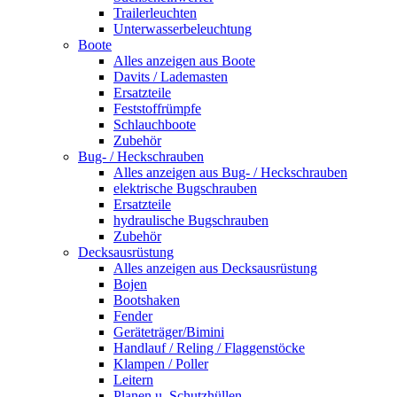
Trailerleuchten
Unterwasserbeleuchtung
Boote
Alles anzeigen aus Boote
Davits / Lademasten
Ersatzteile
Feststoffrümpfe
Schlauchboote
Zubehör
Bug- / Heckschrauben
Alles anzeigen aus Bug- / Heckschrauben
elektrische Bugschrauben
Ersatzteile
hydraulische Bugschrauben
Zubehör
Decksausrüstung
Alles anzeigen aus Decksausrüstung
Bojen
Bootshaken
Fender
Geräteträger/Bimini
Handlauf / Reling / Flaggenstöcke
Klampen / Poller
Leitern
Planen u. Schutzhüllen