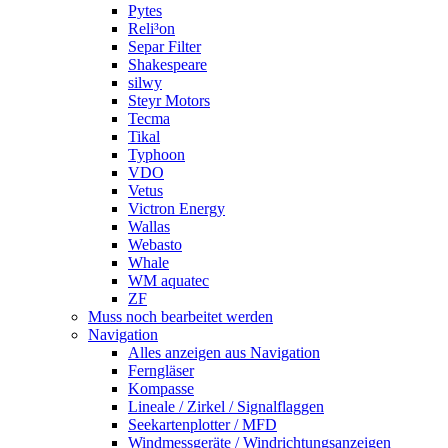
Pytes
Reli³on
Separ Filter
Shakespeare
silwy
Steyr Motors
Tecma
Tikal
Typhoon
VDO
Vetus
Victron Energy
Wallas
Webasto
Whale
WM aquatec
ZF
Muss noch bearbeitet werden
Navigation
Alles anzeigen aus Navigation
Ferngläser
Kompasse
Lineale / Zirkel / Signalflaggen
Seekartenplotter / MFD
Windmessgeräte / Windrichtungsanzeigen