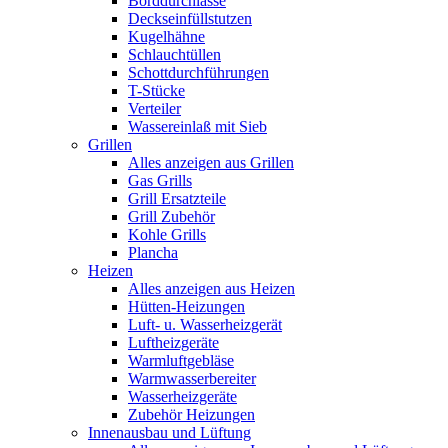
Borddurchlässe
Deckseinfüllstutzen
Kugelhähne
Schlauchtüllen
Schottdurchführungen
T-Stücke
Verteiler
Wassereinlaß mit Sieb
Grillen
Alles anzeigen aus Grillen
Gas Grills
Grill Ersatzteile
Grill Zubehör
Kohle Grills
Plancha
Heizen
Alles anzeigen aus Heizen
Hütten-Heizungen
Luft- u. Wasserheizgerät
Luftheizgeräte
Warmluftgebläse
Warmwasserbereiter
Wasserheizgeräte
Zubehör Heizungen
Innenausbau und Lüftung