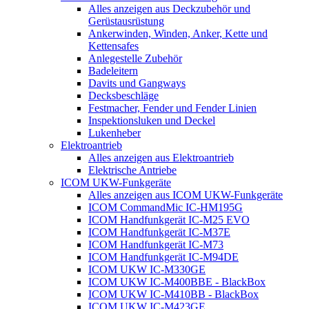
Alles anzeigen aus Deckzubehör und
Gerüstausrüstung
Ankerwinden, Winden, Anker, Kette und
Kettensafes
Anlegestelle Zubehör
Badeleitern
Davits und Gangways
Decksbeschläge
Festmacher, Fender und Fender Linien
Inspektionsluken und Deckel
Lukenheber
Elektroantrieb
Alles anzeigen aus Elektroantrieb
Elektrische Antriebe
ICOM UKW-Funkgeräte
Alles anzeigen aus ICOM UKW-Funkgeräte
ICOM CommandMic IC-HM195G
ICOM Handfunkgerät IC-M25 EVO
ICOM Handfunkgerät IC-M37E
ICOM Handfunkgerät IC-M73
ICOM Handfunkgerät IC-M94DE
ICOM UKW IC-M330GE
ICOM UKW IC-M400BBE - BlackBox
ICOM UKW IC-M410BB - BlackBox
ICOM UKW IC-M423GE