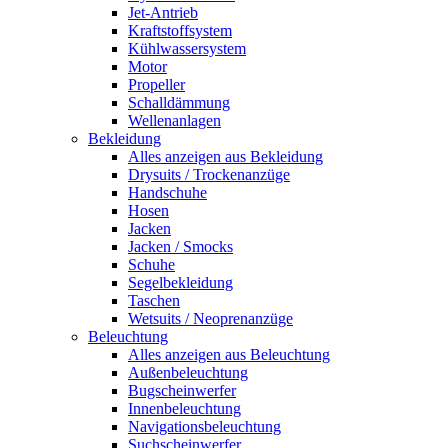
Jet-Antrieb
Kraftstoffsystem
Kühlwassersystem
Motor
Propeller
Schalldämmung
Wellenanlagen
Bekleidung
Alles anzeigen aus Bekleidung
Drysuits / Trockenanzüge
Handschuhe
Hosen
Jacken
Jacken / Smocks
Schuhe
Segelbekleidung
Taschen
Wetsuits / Neoprenanzüge
Beleuchtung
Alles anzeigen aus Beleuchtung
Außenbeleuchtung
Bugscheinwerfer
Innenbeleuchtung
Navigationsbeleuchtung
Suchscheinwerfer