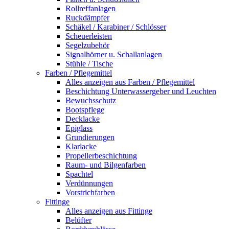
Rollreffanlagen
Ruckdämpfer
Schäkel / Karabiner / Schlösser
Scheuerleisten
Segelzubehör
Signalhörner u. Schallanlagen
Stühle / Tische
Farben / Pflegemittel
Alles anzeigen aus Farben / Pflegemittel
Beschichtung Unterwassergeber und Leuchten
Bewuchsschutz
Bootspflege
Decklacke
Epiglass
Grundierungen
Klarlacke
Propellerbeschichtung
Raum- und Bilgenfarben
Spachtel
Verdünnungen
Vorstrichfarben
Fittinge
Alles anzeigen aus Fittinge
Belüfter