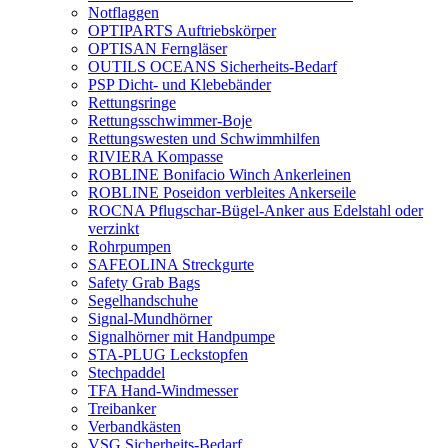
Notflaggen
OPTIPARTS Auftriebskörper
OPTISAN Ferngläser
OUTILS OCEANS Sicherheits-Bedarf
PSP Dicht- und Klebebänder
Rettungsringe
Rettungsschwimmer-Boje
Rettungswesten und Schwimmhilfen
RIVIERA Kompasse
ROBLINE Bonifacio Winch Ankerleinen
ROBLINE Poseidon verbleites Ankerseile
ROCNA Pflugschar-Bügel-Anker aus Edelstahl oder
verzinkt
Rohrpumpen
SAFEOLINA Streckgurte
Safety Grab Bags
Segelhandschuhe
Signal-Mundhörner
Signalhörner mit Handpumpe
STA-PLUG Leckstopfen
Stechpaddel
TFA Hand-Windmesser
Treibanker
Verbandkästen
VSG Sicherheits-Bedarf