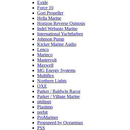
Exide
Force 10
Gori Propeller
Hella Marine
Horizon Reverse Osmosis
Indel Webasto Marine
International Yachtfarben
Johnson Pump
Kicker Marine Audio
Lenco
Marinco
Mastervolt
Maxwell
MG Energy Systems
Multiflex
Northern Lights
OXE
Parker / Baldwin Racor
Parker / Village Marine
philippi
Plastimo
prebit
ProMariner
Propspeed by Oceanmax
PSS