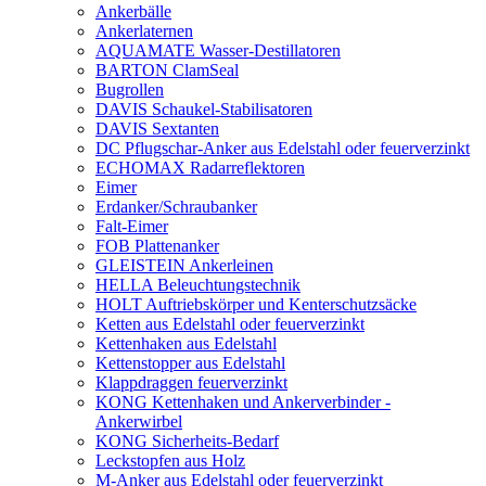
Ankerbälle
Ankerlaternen
AQUAMATE Wasser-Destillatoren
BARTON ClamSeal
Bugrollen
DAVIS Schaukel-Stabilisatoren
DAVIS Sextanten
DC Pflugschar-Anker aus Edelstahl oder feuerverzinkt
ECHOMAX Radarreflektoren
Eimer
Erdanker/Schraubanker
Falt-Eimer
FOB Plattenanker
GLEISTEIN Ankerleinen
HELLA Beleuchtungstechnik
HOLT Auftriebskörper und Kenterschutzsäcke
Ketten aus Edelstahl oder feuerverzinkt
Kettenhaken aus Edelstahl
Kettenstopper aus Edelstahl
Klappdraggen feuerverzinkt
KONG Kettenhaken und Ankerverbinder -
Ankerwirbel
KONG Sicherheits-Bedarf
Leckstopfen aus Holz
M-Anker aus Edelstahl oder feuerverzinkt