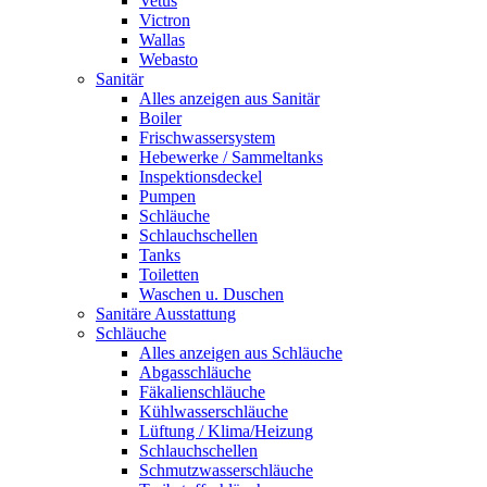
Vetus
Victron
Wallas
Webasto
Sanitär
Alles anzeigen aus Sanitär
Boiler
Frischwassersystem
Hebewerke / Sammeltanks
Inspektionsdeckel
Pumpen
Schläuche
Schlauchschellen
Tanks
Toiletten
Waschen u. Duschen
Sanitäre Ausstattung
Schläuche
Alles anzeigen aus Schläuche
Abgasschläuche
Fäkalienschläuche
Kühlwasserschläuche
Lüftung / Klima/Heizung
Schlauchschellen
Schmutzwasserschläuche