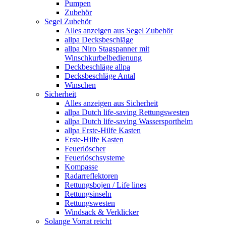
Pumpen
Zubehör
Segel Zubehör
Alles anzeigen aus Segel Zubehör
allpa Decksbeschläge
allpa Niro Stagspanner mit
Winschkurbelbedienung
Deckbeschläge allpa
Decksbeschläge Antal
Winschen
Sicherheit
Alles anzeigen aus Sicherheit
allpa Dutch life-saving Rettungswesten
allpa Dutch life-saving Wassersporthelm
allpa Erste-Hilfe Kasten
Erste-Hilfe Kasten
Feuerlöscher
Feuerlöschsysteme
Kompasse
Radarreflektoren
Rettungsbojen / Life lines
Rettungsinseln
Rettungswesten
Windsack & Verklicker
Solange Vorrat reicht