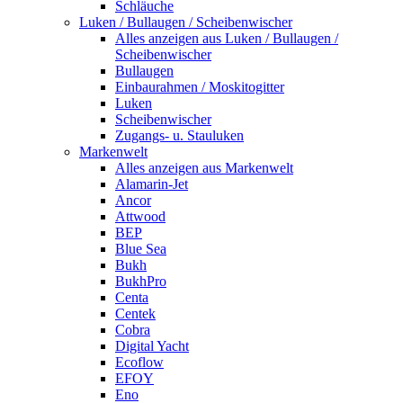
Schläuche
Luken / Bullaugen / Scheibenwischer
Alles anzeigen aus Luken / Bullaugen /
Scheibenwischer
Bullaugen
Einbaurahmen / Moskitogitter
Luken
Scheibenwischer
Zugangs- u. Stauluken
Markenwelt
Alles anzeigen aus Markenwelt
Alamarin-Jet
Ancor
Attwood
BEP
Blue Sea
Bukh
BukhPro
Centa
Centek
Cobra
Digital Yacht
Ecoflow
EFOY
Eno