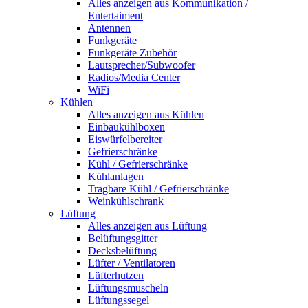
Alles anzeigen aus Kommunikation /
Entertaiment
Antennen
Funkgeräte
Funkgeräte Zubehör
Lautsprecher/Subwoofer
Radios/Media Center
WiFi
Kühlen
Alles anzeigen aus Kühlen
Einbaukühlboxen
Eiswürfelbereiter
Gefrierschränke
Kühl / Gefrierschränke
Kühlanlagen
Tragbare Kühl / Gefrierschränke
Weinkühlschrank
Lüftung
Alles anzeigen aus Lüftung
Belüftungsgitter
Decksbelüftung
Lüfter / Ventilatoren
Lüfterhutzen
Lüftungsmuscheln
Lüftungssegel