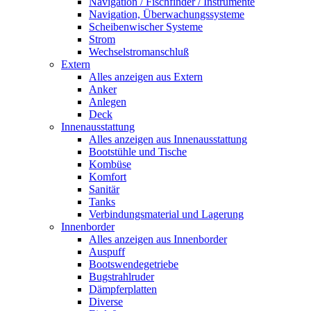
Navigation / Fischfinder / Instrumente
Navigation, Überwachungssysteme
Scheibenwischer Systeme
Strom
Wechselstromanschluß
Extern
Alles anzeigen aus Extern
Anker
Anlegen
Deck
Innenausstattung
Alles anzeigen aus Innenausstattung
Bootstühle und Tische
Kombüse
Komfort
Sanitär
Tanks
Verbindungsmaterial und Lagerung
Innenborder
Alles anzeigen aus Innenborder
Auspuff
Bootswendegetriebe
Bugstrahlruder
Dämpferplatten
Diverse