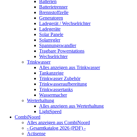
Batterien
Batterietrenner
Brennstoffzelle
Generatoren
Ladegerät / Wechselrichter
Ladegeräte
Solar Panele
Solarregler
Spannungswandler
Tragbare Powerstations
Wechselrichter
Trinkwasser
Alles anzeigen aus Trinkwasser
Tankanzeige
Trinkwasser Zubehör
Trinkwasseraufbereitung
Trinkwassertanks
Wassermacher
Werterhaltung
Alles anzeigen aus Werterhaltung
LightSpeed
CombiNoord
Alles anzeigen aus CombiNoord
- Gesamtkatalog 2026 (PDF) -
Actisense