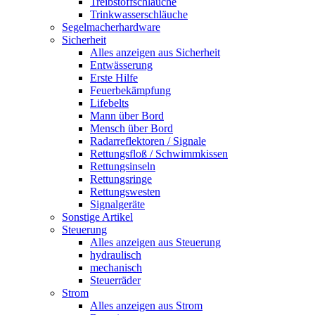
Treibstoffschläuche
Trinkwasserschläuche
Segelmacherhardware
Sicherheit
Alles anzeigen aus Sicherheit
Entwässerung
Erste Hilfe
Feuerbekämpfung
Lifebelts
Mann über Bord
Mensch über Bord
Radarreflektoren / Signale
Rettungsfloß / Schwimmkissen
Rettungsinseln
Rettungsringe
Rettungswesten
Signalgeräte
Sonstige Artikel
Steuerung
Alles anzeigen aus Steuerung
hydraulisch
mechanisch
Steuerräder
Strom
Alles anzeigen aus Strom