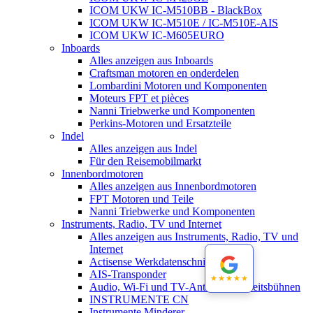
ICOM UKW IC-M510BB - BlackBox
ICOM UKW IC-M510E / IC-M510E-AIS
ICOM UKW IC-M605EURO
Inboards
Alles anzeigen aus Inboards
Craftsman motoren en onderdelen
Lombardini Motoren und Komponenten
Moteurs FPT et pièces
Nanni Triebwerke und Komponenten
Perkins-Motoren und Ersatzteile
Indel
Alles anzeigen aus Indel
Für den Reisemobilmarkt
Innenbordmotoren
Alles anzeigen aus Innenbordmotoren
FPT Motoren und Teile
Nanni Triebwerke und Komponenten
Instruments, Radio, TV und Internet
Alles anzeigen aus Instruments, Radio, TV und
Internet
Actisense Werkdatenschnitt
AIS-Transponder
★★★★★
★★★★★
Audio, Wi-Fi und TV-Antennen-Arbeitsbühnen
INSTRUMENTE CN
Instrumente Minderer