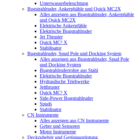
Unterwasserbeleuchtung
Bugstrahlruder, Ankerphähle und Quick MC2X
Alles anzeigen aus Bugstrahlruder, Ankerphähle
und Quick MC2X
Elektrische Ankerpfähle
Elektrische Bugstrahlruder
Jet Thruster
Quick MC² X
Stabilisator
Bugstrahlruder, Spud Pole und Docking System
Alles anzeigen aus Bugstrahlruder, Spud Pole
und Docking System
Bugstrahlruderrohre aus Stahl
Elektrische Bugstrahlruder
Hydraulische Triebwerke
Jetthruster
Quick MC² X
Side-Power Bugstrahlruder
Spuds
Stabilisator
CN Instrumente
Alles anzeigen aus CN Instrumente
Geber und Sensoren
Motor Instrumente
Deckzubehör und Gerüstausrüstung