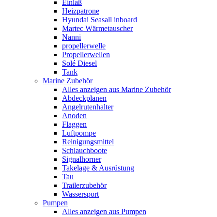
Einlaß
Heizpatrone
Hyundai Seasall inboard
Martec Wärmetauscher
Nanni
propellerwelle
Propellerwellen
Solé Diesel
Tank
Marine Zubehör
Alles anzeigen aus Marine Zubehör
Abdeckplanen
Angelrutenhalter
Anoden
Flaggen
Luftpompe
Reinigungsmittel
Schlauchboote
Signalhorner
Takelage & Ausrüstung
Tau
Trailerzubehör
Wassersport
Pumpen
Alles anzeigen aus Pumpen