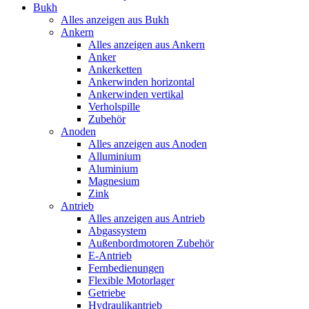
Bukh
Alles anzeigen aus Bukh
Ankern
Alles anzeigen aus Ankern
Anker
Ankerketten
Ankerwinden horizontal
Ankerwinden vertikal
Verholspille
Zubehör
Anoden
Alles anzeigen aus Anoden
Alluminium
Aluminium
Magnesium
Zink
Antrieb
Alles anzeigen aus Antrieb
Abgassystem
Außenbordmotoren Zubehör
E-Antrieb
Fernbedienungen
Flexible Motorlager
Getriebe
Hydraulikantrieb