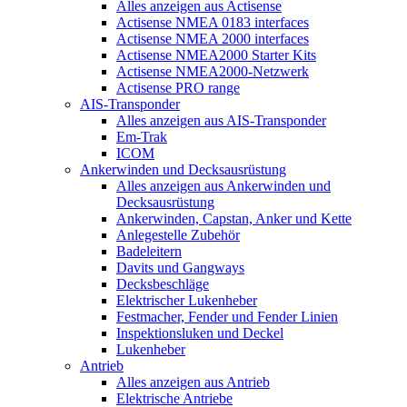
Alles anzeigen aus Actisense
Actisense NMEA 0183 interfaces
Actisense NMEA 2000 interfaces
Actisense NMEA2000 Starter Kits
Actisense NMEA2000-Netzwerk
Actisense PRO range
AIS-Transponder
Alles anzeigen aus AIS-Transponder
Em-Trak
ICOM
Ankerwinden und Decksausrüstung
Alles anzeigen aus Ankerwinden und
Decksausrüstung
Ankerwinden, Capstan, Anker und Kette
Anlegestelle Zubehör
Badeleitern
Davits und Gangways
Decksbeschläge
Elektrischer Lukenheber
Festmacher, Fender und Fender Linien
Inspektionsluken und Deckel
Lukenheber
Antrieb
Alles anzeigen aus Antrieb
Elektrische Antriebe