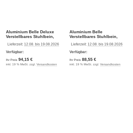
Aluminium Belle Deluxe
Aluminium Belle
Verstellbares Stuhlbein,
Verstellbares Stuhlbein,
H=310-450mm 360°
H=330-430mm, Drehscheibe
Lieferzeit:
12.08. bis 19.08.2026
Lieferzeit:
12.08. bis 19.08.2026
Drehscheibe, Aluminium
Mit 4x Lock, Grau
Verfügbar:
Verfügbar:
94,15 €
88,55 €
Ihr Preis
Ihr Preis
inkl. 19 % MwSt. zzgl.
Versandkosten
inkl. 19 % MwSt. zzgl.
Versandkosten