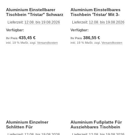
Aluminium Einstellbarer
Aluminium Einstellbares
Tischbein "Tristar" Schwarz
Tischbein 'Tristar' Mit 3-
Mit 3-Stufen
Stufen
Lieferzeit:
12.08. bis 19.08.2026
Lieferzeit:
12.08. bis 19.08.2026
Gasdruckverstellung,
Gasdruckverstellung,
H=335-714mm
H=335-714mm, Mit Flacher
Verfügbar:
Verfügbar:
Fußplatte
435,45 €
386,55 €
Ihr Preis
Ihr Preis
inkl. 19 % MwSt. zzgl.
Versandkosten
inkl. 19 % MwSt. zzgl.
Versandkosten
Aluminium Einzelner
Aluminium Fußplatte Für
Schlitten Für
Ausziehbares Tischbein
069101/190/191
Lieferzeit:
12.08. bis 19.08.2026
Lieferzeit:
12.08. bis 19.08.2026