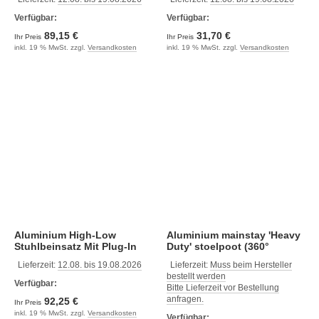
Verfügbar:
Verfügbar:
89,15 €
31,70 €
Ihr Preis
Ihr Preis
inkl. 19 % MwSt. zzgl.
Versandkosten
inkl. 19 % MwSt. zzgl.
Versandkosten
Aluminium High-Low
Aluminium mainstay 'Heavy
Stuhlbeinsatz Mit Plug-In
Duty' stoelpoot (360°
Fußplatte
draaibaar + lock) H=381-
Lieferzeit:
12.08. bis 19.08.2026
Lieferzeit:
Muss beim Hersteller
508mm, voet Ø229mm
bestellt werden
Verfügbar:
Bitte Lieferzeit vor Bestellung
anfragen.
92,25 €
Ihr Preis
inkl. 19 % MwSt. zzgl.
Versandkosten
Verfügbar: