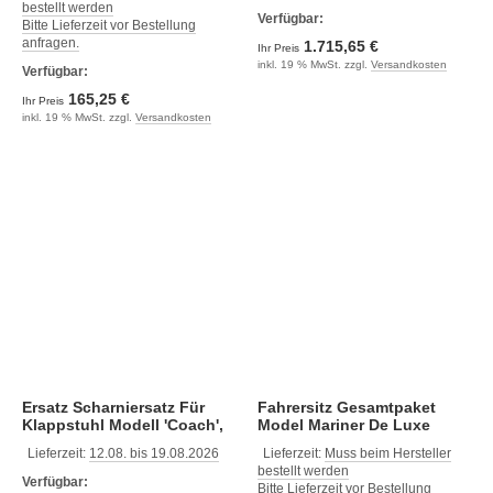
bestellt werden
Verfügbar:
Bitte Lieferzeit vor Bestellung
anfragen.
1.715,65 €
Ihr Preis
inkl. 19 % MwSt. zzgl.
Versandkosten
Verfügbar:
165,25 €
Ihr Preis
inkl. 19 % MwSt. zzgl.
Versandkosten
Ersatz Scharniersatz Für
Fahrersitz Gesamtpaket
Klappstuhl Modell 'Coach',
Model Mariner De Luxe
Weiß/Dunkelblau
Helmsman, Schwarz, Mit
Lieferzeit:
12.08. bis 19.08.2026
Lieferzeit:
Muss beim Hersteller
Höhenverstellung
bestellt werden
Verfügbar:
Bitte Lieferzeit vor Bestellung