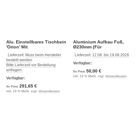
Alu. Einstellbares Tischbein
Aluminium Aufbau Fuß,
'Orion' Mit
Ø230mm (Für
Gasdruckverstullung,
069192/069492)
Lieferzeit:
Muss beim Hersteller
Lieferzeit:
12.08. bis 19.08.2026
H=355-675mm, Mit 360°
bestellt werden
Drehscheibe
Verfügbar:
Bitte Lieferzeit vor Bestellung
anfragen.
50,00 €
Ihr Preis
inkl. 19 % MwSt. zzgl.
Versandkosten
Verfügbar:
291,65 €
Ihr Preis
inkl. 19 % MwSt. zzgl.
Versandkosten