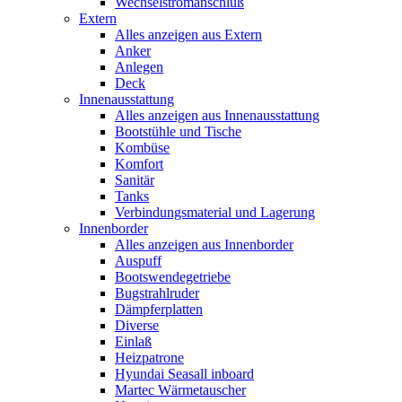
Wechselstromanschluß
Extern
Alles anzeigen aus Extern
Anker
Anlegen
Deck
Innenausstattung
Alles anzeigen aus Innenausstattung
Bootstühle und Tische
Kombüse
Komfort
Sanitär
Tanks
Verbindungsmaterial und Lagerung
Innenborder
Alles anzeigen aus Innenborder
Auspuff
Bootswendegetriebe
Bugstrahlruder
Dämpferplatten
Diverse
Einlaß
Heizpatrone
Hyundai Seasall inboard
Martec Wärmetauscher