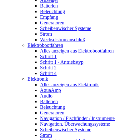
Anzeiger
Batterien
Beleuchtung
Empfang
Generatoren
Scheibenwischer Systeme
Strom
Wechselstromanschluß
Elektrobootfahren
Alles anzeigen aus Elektrobootfahren
Schritt 1
Schritt 1 - Antriebstyp
Schritt 2
Schritt 4
Elektronik
Alles anzeigen aus Elektronik
AquaAmp
Audio
Batterien
Beleuchtung
Generatoren
Navigation / Fischfinder / Instrumente
Navigation, Überwachungssysteme
Scheibenwischer Systeme
Strom