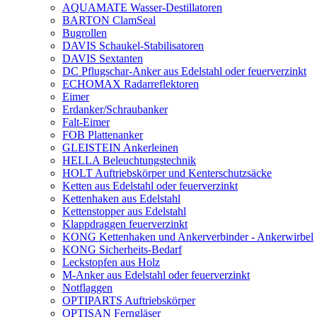
AQUAMATE Wasser-Destillatoren
BARTON ClamSeal
Bugrollen
DAVIS Schaukel-Stabilisatoren
DAVIS Sextanten
DC Pflugschar-Anker aus Edelstahl oder feuerverzinkt
ECHOMAX Radarreflektoren
Eimer
Erdanker/Schraubanker
Falt-Eimer
FOB Plattenanker
GLEISTEIN Ankerleinen
HELLA Beleuchtungstechnik
HOLT Auftriebskörper und Kenterschutzsäcke
Ketten aus Edelstahl oder feuerverzinkt
Kettenhaken aus Edelstahl
Kettenstopper aus Edelstahl
Klappdraggen feuerverzinkt
KONG Kettenhaken und Ankerverbinder - Ankerwirbel
KONG Sicherheits-Bedarf
Leckstopfen aus Holz
M-Anker aus Edelstahl oder feuerverzinkt
Notflaggen
OPTIPARTS Auftriebskörper
OPTISAN Ferngläser