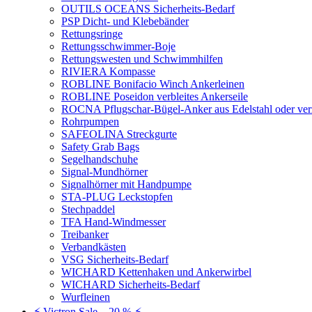
OUTILS OCEANS Sicherheits-Bedarf
PSP Dicht- und Klebebänder
Rettungsringe
Rettungsschwimmer-Boje
Rettungswesten und Schwimmhilfen
RIVIERA Kompasse
ROBLINE Bonifacio Winch Ankerleinen
ROBLINE Poseidon verbleites Ankerseile
ROCNA Pflugschar-Bügel-Anker aus Edelstahl oder ver
Rohrpumpen
SAFEOLINA Streckgurte
Safety Grab Bags
Segelhandschuhe
Signal-Mundhörner
Signalhörner mit Handpumpe
STA-PLUG Leckstopfen
Stechpaddel
TFA Hand-Windmesser
Treibanker
Verbandkästen
VSG Sicherheits-Bedarf
WICHARD Kettenhaken und Ankerwirbel
WICHARD Sicherheits-Bedarf
Wurfleinen
⚡ Victron Sale – 20 % ⚡