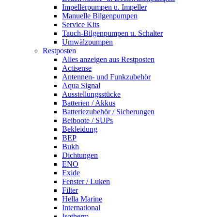
Impellerpumpen u. Impeller
Manuelle Bilgenpumpen
Service Kits
Tauch-Bilgenpumpen u. Schalter
Umwälzpumpen
Restposten
Alles anzeigen aus Restposten
Actisense
Antennen- und Funkzubehör
Aqua Signal
Ausstellungsstücke
Batterien / Akkus
Batteriezubehör / Sicherungen
Beiboote / SUPs
Bekleidung
BEP
Bukh
Dichtungen
ENO
Exide
Fenster / Luken
Filter
Hella Marine
International
Isotherm