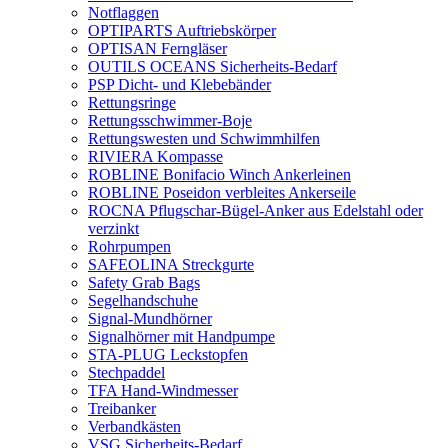
Notflaggen
OPTIPARTS Auftriebskörper
OPTISAN Ferngläser
OUTILS OCEANS Sicherheits-Bedarf
PSP Dicht- und Klebebänder
Rettungsringe
Rettungsschwimmer-Boje
Rettungswesten und Schwimmhilfen
RIVIERA Kompasse
ROBLINE Bonifacio Winch Ankerleinen
ROBLINE Poseidon verbleites Ankerseile
ROCNA Pflugschar-Bügel-Anker aus Edelstahl oder
verzinkt
Rohrpumpen
SAFEOLINA Streckgurte
Safety Grab Bags
Segelhandschuhe
Signal-Mundhörner
Signalhörner mit Handpumpe
STA-PLUG Leckstopfen
Stechpaddel
TFA Hand-Windmesser
Treibanker
Verbandkästen
VSG Sicherheits-Bedarf