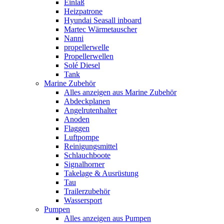
Einlaß
Heizpatrone
Hyundai Seasall inboard
Martec Wärmetauscher
Nanni
propellerwelle
Propellerwellen
Solé Diesel
Tank
Marine Zubehör
Alles anzeigen aus Marine Zubehör
Abdeckplanen
Angelrutenhalter
Anoden
Flaggen
Luftpompe
Reinigungsmittel
Schlauchboote
Signalhorner
Takelage & Ausrüstung
Tau
Trailerzubehör
Wassersport
Pumpen
Alles anzeigen aus Pumpen