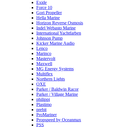
Exide
Force 10
Gori Propeller
Hella Marine
Horizon Reverse Osmosis
Indel Webasto Marine
International Yachtfarben
Johnson Pump
Kicker Marine Audio
Lenco
Marinco
Mastervolt
Maxwell
MG Energy Systems
Multiflex
Northern Lights
OXE
Parker / Baldwin Racor
Parker / Village Marine
philippi
Plastimo
prebit
ProMariner
Propspeed by Oceanmax
PSS