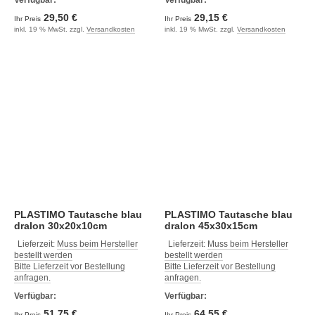
Verfügbar:
Verfügbar:
29,50 €
29,15 €
Ihr Preis
Ihr Preis
inkl. 19 % MwSt. zzgl.
Versandkosten
inkl. 19 % MwSt. zzgl.
Versandkosten
PLASTIMO Tautasche blau
PLASTIMO Tautasche blau
dralon 30x20x10cm
dralon 45x30x15cm
Lieferzeit:
Muss beim Hersteller
Lieferzeit:
Muss beim Hersteller
bestellt werden
bestellt werden
Bitte Lieferzeit vor Bestellung
Bitte Lieferzeit vor Bestellung
anfragen.
anfragen.
Verfügbar:
Verfügbar:
51,75 €
64,55 €
Ihr Preis
Ihr Preis