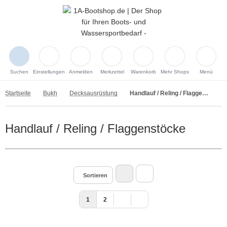
Suchen
Einstellungen
Anmelden
Merkzettel
Warenkorb
Mehr Shops
Menü
Startseite
Bukh
Decksausrüstung
Handlauf / Reling / Flaggenstöcke
Handlauf / Reling / Flaggenstöcke
Sortieren
1
2