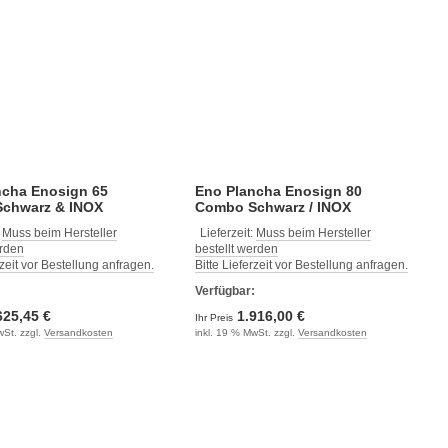
ncha Enosign 65
Eno Plancha Enosign 80
chwarz & INOX
Combo Schwarz / INOX
:
Muss beim Hersteller
Lieferzeit:
Muss beim Hersteller
erden
bestellt werden
rzeit vor Bestellung anfragen.
Bitte Lieferzeit vor Bestellung anfragen.
:
Verfügbar:
625,45 €
1.916,00 €
Ihr Preis
wSt. zzgl.
Versandkosten
inkl. 19 % MwSt. zzgl.
Versandkosten