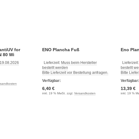
antiUV for
ENO Plancha Fuß
Eno Pla
 80 Wi
 19.08.2026
Lieferzeit:
Muss beim Hersteller
Lieferzeit
bestellt werden
bestellt w
Bitte Lieferzeit vor Bestellung anfragen.
Bitte Liefe
Verfügbar:
Verfügbar
rsandkosten
6,40 €
13,39 €
inkl. 19 % MwSt. zzgl.
Versandkosten
inkl. 19 % M