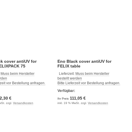
k cover antiUV for
Eno Black cover antiUV for
olley FELIXPACK 75
FELIX table
:
Muss beim Hersteller
Lieferzeit:
Muss beim Hersteller
erden
bestellt werden
rzeit vor Bestellung anfragen.
Bitte Lieferzeit vor Bestellung anfragen.
:
Verfügbar:
2,30 €
111,05 €
Ihr Preis
wSt. zzgl.
Versandkosten
inkl. 19 % MwSt. zzgl.
Versandkosten