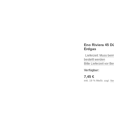
Eno Riviera 45 D
Erdgas
Lieferzeit:
Muss beim
bestellt werden
Bitte Lieferzeit vor B
Verfügbar:
7,45 €
inkl. 19 % MwSt. zzgl.
Ve