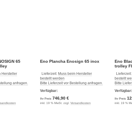
NOSIGN 65
Eno Plancha Enosign 65 inox
Eno Blac
lley
tr
 Hersteller
Lieferzeit:
Muss beim Hersteller
Lieferzeit
bestellt werden
bestellt w
estellung anfragen.
Bitte Lieferzeit vor Bestellung anfragen.
Bitte Liefe
Verfügbar:
Verfügbar
746,90 €
12
Ihr Preis
Ihr Preis
rsandkosten
inkl. 19 % MwSt. zzgl.
Versandkosten
inkl. 19 % M