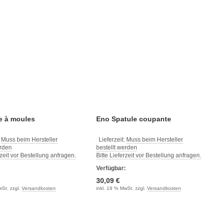
e à moules
Eno Spatule coupante
:
Muss beim Hersteller
Lieferzeit:
Muss beim Hersteller
erden
bestellt werden
rzeit vor Bestellung anfragen.
Bitte Lieferzeit vor Bestellung anfragen.
:
Verfügbar:
30,09 €
wSt. zzgl.
Versandkosten
inkl. 19 % MwSt. zzgl.
Versandkosten