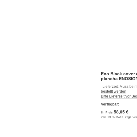
Eno Black cover 
plancha ENOSIGN
Lieferzeit:
Muss beim
bestellt werden
Bitte Lieferzeit vor B
Verfügbar:
58,05 €
Ihr Preis
inkl. 19 % MwSt. zzgl.
Ve