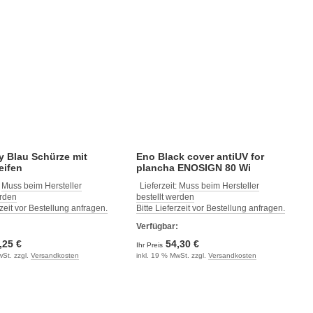
 Blau Schürze mit
Eno Black cover antiUV for
eifen
plancha ENOSIGN 80 Wi
:
Muss beim Hersteller
Lieferzeit:
Muss beim Hersteller
erden
bestellt werden
rzeit vor Bestellung anfragen.
Bitte Lieferzeit vor Bestellung anfragen.
:
Verfügbar:
,25 €
54,30 €
Ihr Preis
wSt. zzgl.
Versandkosten
inkl. 19 % MwSt. zzgl.
Versandkosten