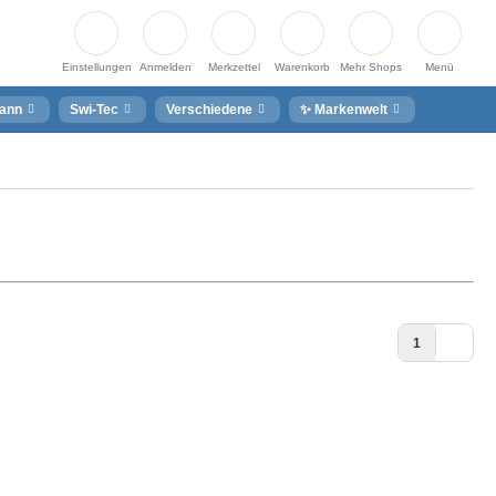
Einstellungen
Anmelden
Merkzettel
Warenkorb
Mehr Shops
Menü
ann
Swi-Tec
Verschiedene
✨ Markenwelt
1