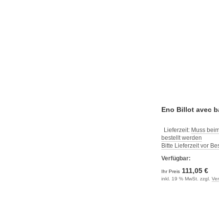
Eno Billot avec b
Lieferzeit:
Muss beim
bestellt werden
Bitte Lieferzeit vor B
Verfügbar:
111,05 €
Ihr Preis
inkl. 19 % MwSt. zzgl.
Ve