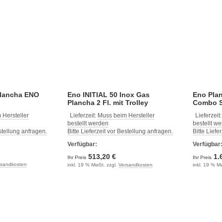
plancha ENO
Eno INITIAL 50 Inox Gas
Eno Pla
Plancha 2 Fl. mit Trolley
Combo S
 Hersteller
Lieferzeit:
Muss beim Hersteller
Lieferzeit
bestellt werden
bestellt w
estellung anfragen.
Bitte Lieferzeit vor Bestellung anfragen.
Bitte Liefe
Verfügbar:
Verfügbar
513,20 €
1.
Ihr Preis
Ihr Preis
rsandkosten
inkl. 19 % MwSt. zzgl.
Versandkosten
inkl. 19 % M