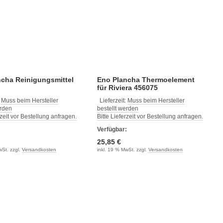
ncha Reinigungsmittel
Eno Plancha Thermoelement
für Riviera 456075
:
Muss beim Hersteller
Lieferzeit:
Muss beim Hersteller
erden
bestellt werden
rzeit vor Bestellung anfragen.
Bitte Lieferzeit vor Bestellung anfragen.
:
Verfügbar:
25,85 €
wSt. zzgl.
Versandkosten
inkl. 19 % MwSt. zzgl.
Versandkosten