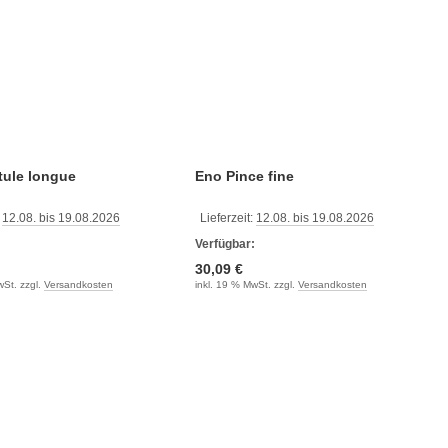
tule longue
Eno Pince fine
:
12.08. bis 19.08.2026
Lieferzeit:
12.08. bis 19.08.2026
:
Verfügbar:
30,09 €
wSt. zzgl.
Versandkosten
inkl. 19 % MwSt. zzgl.
Versandkosten