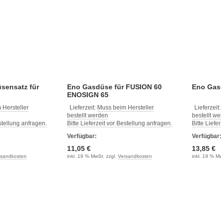
üsensatz für
Eno Gasdüse für FUSION 60
Eno Gas
ENOSIGN 65
 Hersteller
Lieferzeit:
Muss beim Hersteller
Lieferzeit
bestellt werden
bestellt w
estellung anfragen.
Bitte Lieferzeit vor Bestellung anfragen.
Bitte Liefe
Verfügbar:
Verfügbar
11,05 €
13,85 €
rsandkosten
inkl. 19 % MwSt. zzgl.
Versandkosten
inkl. 19 % M