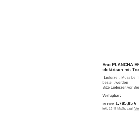
Eno PLANCHA E
elektrisch mit Tro
Lieferzeit:
Muss beim
bestellt werden
Bitte Lieferzeit vor B
Verfügbar:
1.765,65 €
Ihr Preis
inkl. 19 % MwSt. zzgl.
Ve