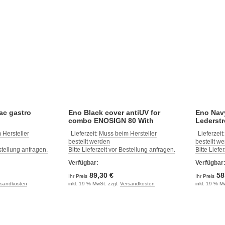
ac gastro
Eno Black cover antiUV for
Eno Navy
combo ENOSIGN 80 With
Lederstr
 Hersteller
Lieferzeit:
Muss beim Hersteller
Lieferzeit
bestellt werden
bestellt w
estellung anfragen.
Bitte Lieferzeit vor Bestellung anfragen.
Bitte Liefe
Verfügbar:
Verfügbar
89,30 €
58
Ihr Preis
Ihr Preis
rsandkosten
inkl. 19 % MwSt. zzgl.
Versandkosten
inkl. 19 % M