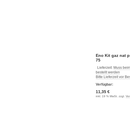
Eno Kit gaz nat 
75
Lieferzeit:
Muss beim
bestellt werden
Bitte Lieferzeit vor B
Verfügbar:
11,35 €
inkl. 19 % MwSt. zzgl.
Ve