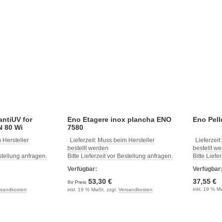
antiUV for
Eno Etagere inox plancha ENO
Eno Pell
 80 Wi
7580
 Hersteller
Lieferzeit:
Muss beim Hersteller
Lieferzeit
bestellt werden
bestellt w
estellung anfragen.
Bitte Lieferzeit vor Bestellung anfragen.
Bitte Liefe
Verfügbar:
Verfügbar
53,30 €
37,55 €
Ihr Preis
inkl. 19 % M
rsandkosten
inkl. 19 % MwSt. zzgl.
Versandkosten