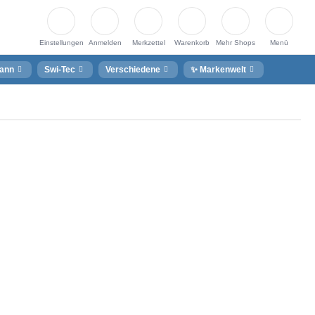
Einstellungen
Anmelden
Merkzettel
Warenkorb
Mehr Shops
Menü
ann
Swi-Tec
Verschiedene
✨ Markenwelt