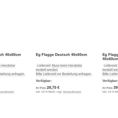
sch 40x60cm
Eg Flagge Deutsch 40x60cm
Eg Flagg
40x60c
 Hersteller
Lieferzeit:
Muss beim Hersteller
Lieferzeit
bestellt werden
bestellt w
estellung anfragen.
Bitte Lieferzeit vor Bestellung anfragen.
Bitte Liefe
Verfügbar:
Verfügbar
28,75 €
39
Ihr Preis
Ihr Preis
rsandkosten
inkl. 19 % MwSt. zzgl.
Versandkosten
inkl. 19 % M