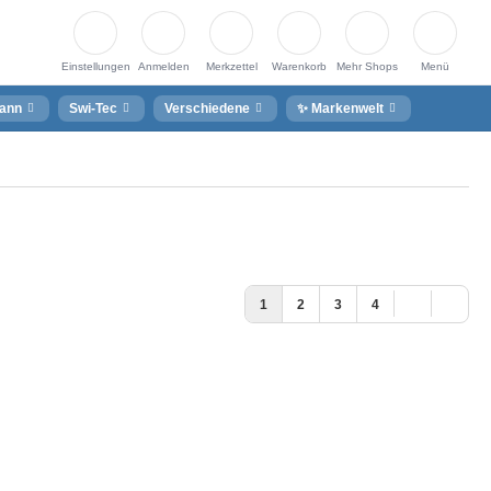
Einstellungen
Anmelden
Merkzettel
Warenkorb
Mehr Shops
Menü
ann
Swi-Tec
Verschiedene
✨ Markenwelt
1
2
3
4