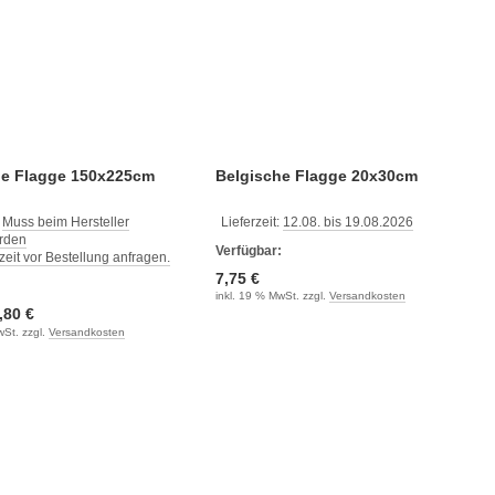
he Flagge 150x225cm
Belgische Flagge 20x30cm
:
Muss beim Hersteller
Lieferzeit:
12.08. bis 19.08.2026
erden
Verfügbar:
rzeit vor Bestellung anfragen.
7,75 €
:
inkl. 19 % MwSt. zzgl.
Versandkosten
,80 €
wSt. zzgl.
Versandkosten