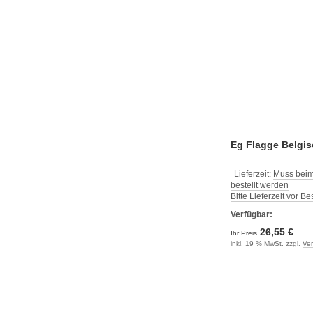
Eg Flagge Belgi
Lieferzeit:
Muss beim
bestellt werden
Bitte Lieferzeit vor B
Verfügbar:
26,55 €
Ihr Preis
inkl. 19 % MwSt. zzgl.
Ve