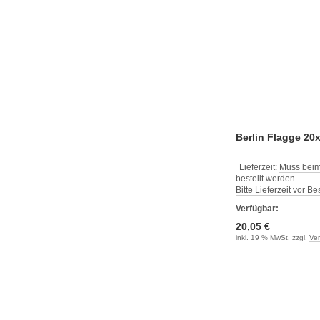
Berlin Flagge 2
Lieferzeit:
Muss beim
bestellt werden
Bitte Lieferzeit vor B
Verfügbar:
20,05 €
inkl. 19 % MwSt. zzgl.
Ve