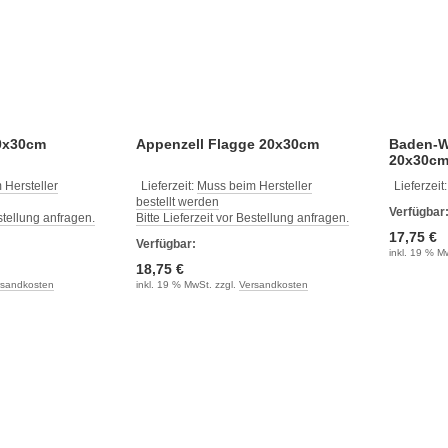
0x30cm
Appenzell Flagge 20x30cm
Baden-W
20x30c
 Hersteller
Lieferzeit:
Muss beim Hersteller
Lieferzeit
bestellt werden
Verfügbar
estellung anfragen.
Bitte Lieferzeit vor Bestellung anfragen.
17,75 €
Verfügbar:
inkl. 19 % M
18,75 €
rsandkosten
inkl. 19 % MwSt. zzgl.
Versandkosten