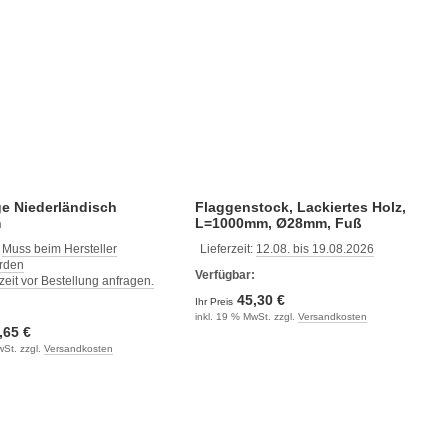
e Niederländisch
Flaggenstock, Lackiertes Holz,
m
L=1000mm, Ø28mm, Fuß
Ø22mm, Mit Kunststoffklampe
:
Muss beim Hersteller
Lieferzeit:
12.08. bis 19.08.2026
erden
Verfügbar:
rzeit vor Bestellung anfragen.
45,30 €
Ihr Preis
:
inkl. 19 % MwSt. zzgl.
Versandkosten
,65 €
wSt. zzgl.
Versandkosten