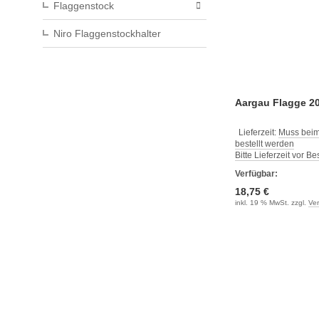
Flaggenstock
Niro Flaggenstockhalter
Aargau Flagge 2
Lieferzeit:
Muss beim
bestellt werden
Bitte Lieferzeit vor B
Verfügbar:
18,75 €
inkl. 19 % MwSt. zzgl.
Ve