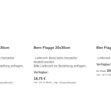
0x30cm
Bern Flagge 20x30cm
Bier Fl
 Hersteller
Lieferzeit:
Muss beim Hersteller
Lieferzeit
bestellt werden
Verfügbar
estellung anfragen.
Bitte Lieferzeit vor Bestellung anfragen.
34
Ihr Preis
Verfügbar:
inkl. 19 % M
18,75 €
rsandkosten
inkl. 19 % MwSt. zzgl.
Versandkosten