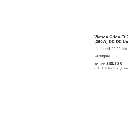
Victron Orion-Tr 
(360W) DC-DC U
Lieferzeit:
12.08. bis
Verfügbar:
230,30 €
Ihr Preis
inkl. 19 % MwSt. zzgl.
Ve