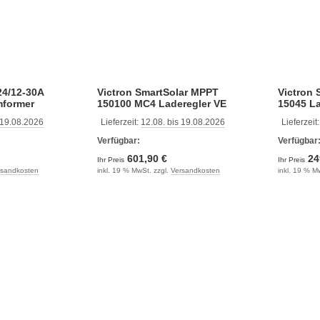
24/12-30A
Victron SmartSolar MPPT
Victron
mformer
150100 MC4 Laderegler VE
15045 La
 19.08.2026
Lieferzeit:
12.08. bis 19.08.2026
Lieferzeit
Verfügbar:
Verfügbar
601,90 €
24
Ihr Preis
Ihr Preis
rsandkosten
inkl. 19 % MwSt. zzgl.
Versandkosten
inkl. 19 % M