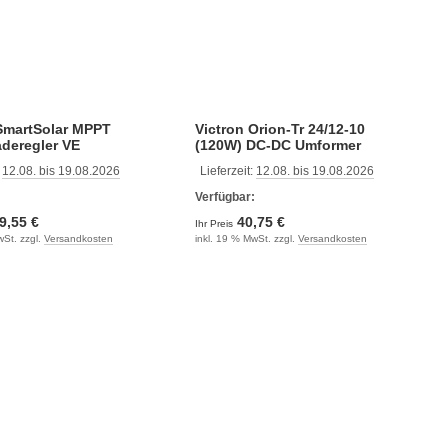
 SmartSolar MPPT
Victron Orion-Tr 24/12-10
deregler VE
(120W) DC-DC Umformer
:
12.08. bis 19.08.2026
Lieferzeit:
12.08. bis 19.08.2026
:
Verfügbar:
9,55 €
40,75 €
Ihr Preis
wSt. zzgl.
Versandkosten
inkl. 19 % MwSt. zzgl.
Versandkosten