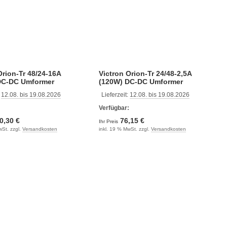
Orion-Tr 48/24-16A
Victron Orion-Tr 24/48-2,5A
DC-DC Umformer
(120W) DC-DC Umformer
:
12.08. bis 19.08.2026
Lieferzeit:
12.08. bis 19.08.2026
:
Verfügbar:
0,30 €
76,15 €
Ihr Preis
wSt. zzgl.
Versandkosten
inkl. 19 % MwSt. zzgl.
Versandkosten