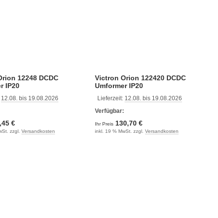
 Orion 12248 DCDC
Victron Orion 122420 DCDC
r IP20
Umformer IP20
:
12.08. bis 19.08.2026
Lieferzeit:
12.08. bis 19.08.2026
:
Verfügbar:
,45 €
130,70 €
Ihr Preis
wSt. zzgl.
Versandkosten
inkl. 19 % MwSt. zzgl.
Versandkosten