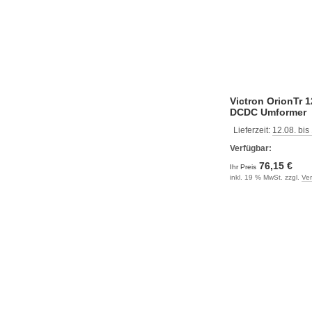
Victron OrionTr 
DCDC Umformer
Lieferzeit:
12.08. bis
Verfügbar:
76,15 €
Ihr Preis
inkl. 19 % MwSt. zzgl.
Ve