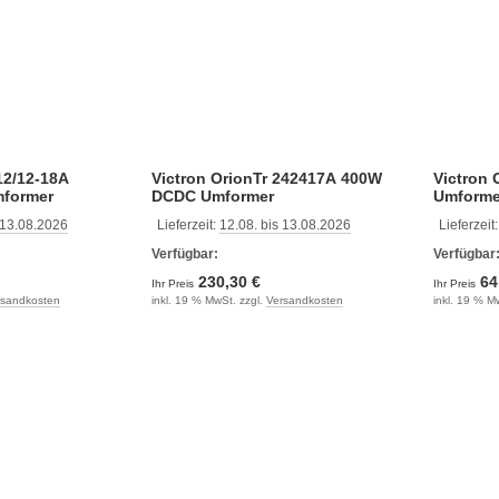
12/12-18A
Victron OrionTr 242417A 400W
Victron
mformer
DCDC Umformer
Umforme
 13.08.2026
Lieferzeit:
12.08. bis 13.08.2026
Lieferzeit
Verfügbar:
Verfügbar
230,30 €
64
Ihr Preis
Ihr Preis
rsandkosten
inkl. 19 % MwSt. zzgl.
Versandkosten
inkl. 19 % M