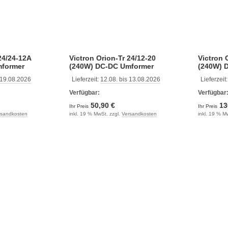
24/24-12A
Victron Orion-Tr 24/12-20
Victron 
mformer
(240W) DC-DC Umformer
(240W) 
 19.08.2026
Lieferzeit:
12.08. bis 13.08.2026
Lieferzeit
Verfügbar:
Verfügbar
50,90 €
13
Ihr Preis
Ihr Preis
rsandkosten
inkl. 19 % MwSt. zzgl.
Versandkosten
inkl. 19 % M