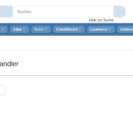
Hilfe zur Suche
⚡
Allpa
Bukh
CombiNoord
Lankhorst
Lindem
andler