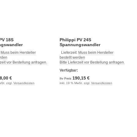
 PV 18S
Philippi PV 24S
gswandler
Spannungswandler
:
Muss beim Hersteller
Lieferzeit:
Muss beim Hersteller
erden
bestellt werden
rzeit vor Bestellung anfragen.
Bitte Lieferzeit vor Bestellung anfragen.
:
Verfügbar:
8,00 €
190,15 €
Ihr Preis
wSt. zzgl.
Versandkosten
inkl. 19 % MwSt. zzgl.
Versandkosten