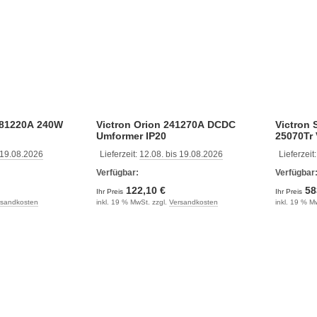
 481220A 240W
Victron Orion 241270A DCDC
Victron
Umformer IP20
25070Tr
 19.08.2026
Lieferzeit:
12.08. bis 19.08.2026
Lieferzeit
Verfügbar:
Verfügbar
122,10 €
58
Ihr Preis
Ihr Preis
rsandkosten
inkl. 19 % MwSt. zzgl.
Versandkosten
inkl. 19 % M