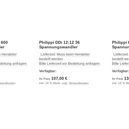
 600
Philippi DDi 12-12 36
Philippi
er
Spannungswandler
Spannun
 Hersteller
Lieferzeit:
Muss beim Hersteller
Lieferzeit
bestellt werden
bestellt w
estellung anfragen.
Bitte Lieferzeit vor Bestellung anfragen.
Bitte Liefe
Verfügbar:
Verfügbar
107,00 €
13
Ihr Preis
Ihr Preis
rsandkosten
inkl. 19 % MwSt. zzgl.
Versandkosten
inkl. 19 % M