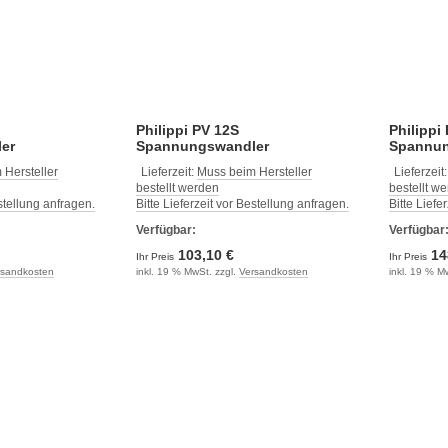
Philippi PV 12S
Philippi
er
Spannungswandler
Spannun
 Hersteller
Lieferzeit:
Muss beim Hersteller
Lieferzeit
bestellt werden
bestellt w
estellung anfragen.
Bitte Lieferzeit vor Bestellung anfragen.
Bitte Liefe
Verfügbar:
Verfügbar
103,10 €
14
Ihr Preis
Ihr Preis
rsandkosten
inkl. 19 % MwSt. zzgl.
Versandkosten
inkl. 19 % M