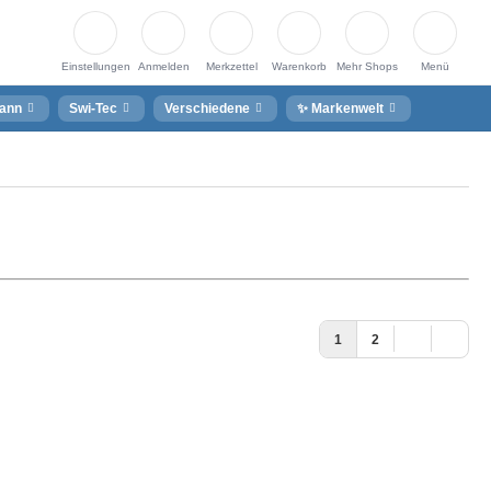
Einstellungen
Anmelden
Merkzettel
Warenkorb
Mehr Shops
Menü
ann
Swi-Tec
Verschiedene
✨ Markenwelt
1
2