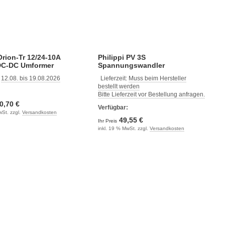
Orion-Tr 12/24-10A
Philippi PV 3S
DC-DC Umformer
Spannungswandler
:
12.08. bis 19.08.2026
Lieferzeit:
Muss beim Hersteller
bestellt werden
:
Bitte Lieferzeit vor Bestellung anfragen.
0,70 €
Verfügbar:
wSt. zzgl.
Versandkosten
49,55 €
Ihr Preis
inkl. 19 % MwSt. zzgl.
Versandkosten