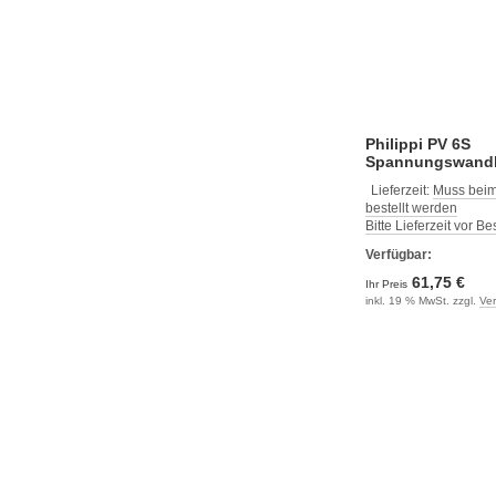
Philippi PV 6S
Spannungswandl
Lieferzeit:
Muss beim
bestellt werden
Bitte Lieferzeit vor B
Verfügbar:
61,75 €
Ihr Preis
inkl. 19 % MwSt. zzgl.
Ve