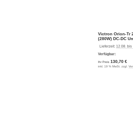
Victron Orion-Tr 
(280W) DC-DC U
Lieferzeit:
12.08. bis
Verfügbar:
130,70 €
Ihr Preis
inkl. 19 % MwSt. zzgl.
Ve