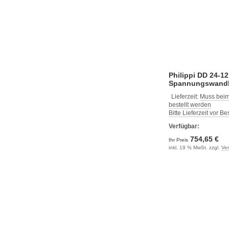
Philippi DD 24-12
Spannungswandl
Lieferzeit:
Muss beim
bestellt werden
Bitte Lieferzeit vor B
Verfügbar:
754,65 €
Ihr Preis
inkl. 19 % MwSt. zzgl.
Ve