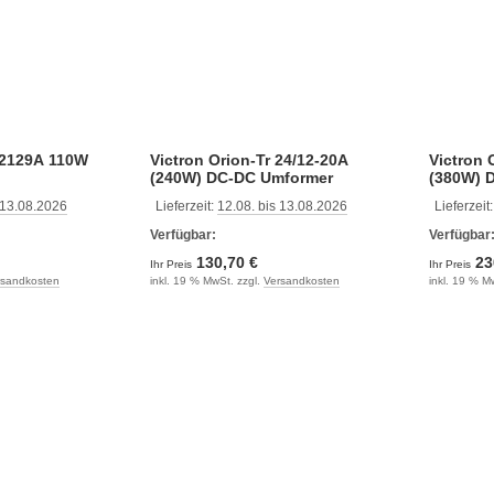
12129A 110W
Victron Orion-Tr 24/12-20A
Victron 
(240W) DC-DC Umformer
(380W) 
 13.08.2026
Lieferzeit:
12.08. bis 13.08.2026
Lieferzeit
Verfügbar:
Verfügbar
130,70 €
23
Ihr Preis
Ihr Preis
rsandkosten
inkl. 19 % MwSt. zzgl.
Versandkosten
inkl. 19 % M