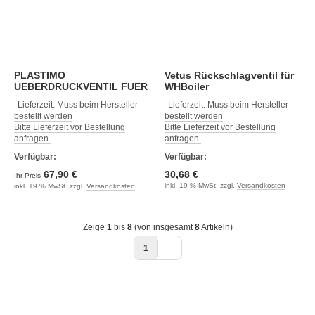
PLASTIMO
Vetus Rückschlagventil für
UEBERDRUCKVENTIL FUER
WHBoiler
STD WASSERBOILER
Lieferzeit:
Muss beim Hersteller
Lieferzeit:
Muss beim Hersteller
bestellt werden
bestellt werden
Bitte Lieferzeit vor Bestellung
Bitte Lieferzeit vor Bestellung
anfragen.
anfragen.
Verfügbar:
Verfügbar:
67,90 €
30,68 €
Ihr Preis
inkl. 19 % MwSt. zzgl.
Versandkosten
inkl. 19 % MwSt. zzgl.
Versandkosten
Zeige
1
bis
8
(von insgesamt
8
Artikeln)
1