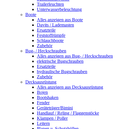
Trailerleuchten
Unterwasserbeleuchtung
Boote
Alles anzeigen aus Boote
Davits / Lademasten
Ersatzteile
Feststoffrümpfe
Schlauchboote
Zubehör
Bug- / Heckschrauben
Alles anzeigen aus Bug- / Heckschrauben
elektrische Bugschrauben
Ersatzteile
hydraulische Bugschrauben
Zubehör
Decksausrüstung
Alles anzeigen aus Decksausrüstung
Bojen
Bootshaken
Fender
Geräteträger/Bimini
Handlauf / Reling / Flaggenstöcke
Klampen / Poller
Leitern
Planen u. Schutzhüllen