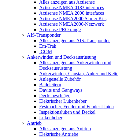
Alles anzeigen aus Actisense
Actisense NMEA 0183 interfaces
Actisense NMEA 2000 interfaces
Actisense NMEA2000 Starter Kits
Actisense NMEA2000-Netzwerk
Actisense PRO range
AIS-Transponder
Alles anzeigen aus AIS-Transponder
Em-Trak
ICOM
Ankerwinden und Decksausrüstung
Alles anzeigen aus Ankerwinden und
Decksausrüstung
Ankerwinden, Capstan, Anker und Kette
Anlegestelle Zubehör
Badeleitern
Davits und Gangways
Decksbeschläge
Elektrischer Lukenheber
Festmacher, Fender und Fender Linien
Inspektionsluken und Deckel
Lukenheber
Antrieb
Alles anzeigen aus Antrieb
Elektrische Antriebe