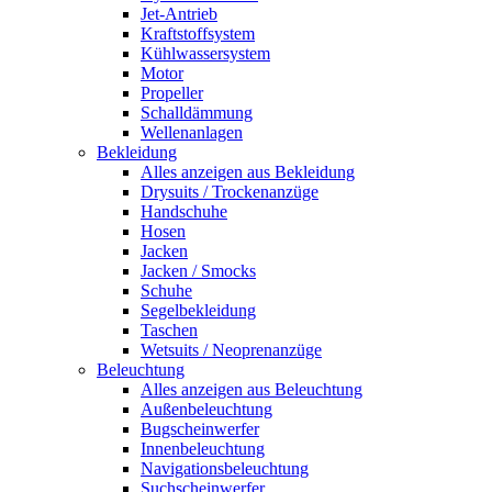
Jet-Antrieb
Kraftstoffsystem
Kühlwassersystem
Motor
Propeller
Schalldämmung
Wellenanlagen
Bekleidung
Alles anzeigen aus Bekleidung
Drysuits / Trockenanzüge
Handschuhe
Hosen
Jacken
Jacken / Smocks
Schuhe
Segelbekleidung
Taschen
Wetsuits / Neoprenanzüge
Beleuchtung
Alles anzeigen aus Beleuchtung
Außenbeleuchtung
Bugscheinwerfer
Innenbeleuchtung
Navigationsbeleuchtung
Suchscheinwerfer