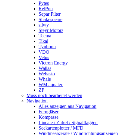
Pytes
Reli³on
Separ Filter
Shakespeare
silwy
Steyr Motors
Tecma
Tikal
Typhoon
VDO
Vetus
Victron Energy
Wallas
Webasto
Whale
WM aquatec
ZF
Muss noch bearbeitet werden
Navigation
Alles anzeigen aus Navigation
Ferngläser
Kompasse
Lineale / Zirkel / Signalflaggen
Seekartenplotter / MFD
Windmessgeräte / Windrichtungsanzeigen