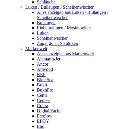
Schläuche
Luken / Bullaugen / Scheibenwischer
Alles anzeigen aus Luken / Bullaugen /
Scheibenwischer
Bullaugen
Einbaurahmen / Moskitogitter
Luken
Scheibenwischer
Zugangs- u. Stauluken
Markenwelt
Alles anzeigen aus Markenwelt
Alamarin-Jet
Ancor
Attwood
BEP
Blue Sea
Bukh
BukhPro
Centa
Centek
Cobra
Digital Yacht
Ecoflow
EFOY
Eno