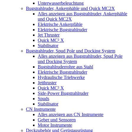
Unterwasserbeleuchtung
Bugstrahlruder, Ankerphähle und Quick MC2X
Alles anzeigen aus Bugstrahlruder, Ankerphähle
und Quick MC2X
Elektrische Ankerpfähle
Elektrische Bugstrahlruder
Jet Thruster
Quick MC² X
Stabilisator
Bugstrahlruder, Spud Pole und Docking System
Alles anzeigen aus Bugstrahlruder, Spud Pole
und Docking System
Bugstrahlruderrohre aus Stahl
Elektrische Bugstrahlruder
Hydraulische Triebwerke
Jetthruster
Quick MC² X
Side-Power Bugstrahlruder
Spuds
Stabilisator
CN Instrumente
Alles anzeigen aus CN Instrumente
Geber und Sensoren
Motor Instrumente
Deckzubehör und Gerüstausrüstung