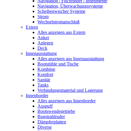
Navigation / Fischfinder / Instrumente
Navigation, Überwachungssysteme
Scheibenwischer Systeme
Strom
Wechselstromanschluß
Extern
Alles anzeigen aus Extern
Anker
Anlegen
Deck
Innenausstattung
Alles anzeigen aus Innenausstattung
Bootstühle und Tische
Kombüse
Komfort
Sanitär
Tanks
Verbindungsmaterial und Lagerung
Innenborder
Alles anzeigen aus Innenborder
Auspuff
Bootswendegetriebe
Bugstrahlruder
Dämpferplatten
Diverse