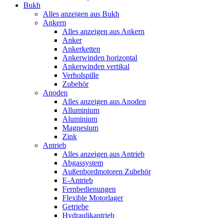
Bukh
Alles anzeigen aus Bukh
Ankern
Alles anzeigen aus Ankern
Anker
Ankerketten
Ankerwinden horizontal
Ankerwinden vertikal
Verholspille
Zubehör
Anoden
Alles anzeigen aus Anoden
Alluminium
Aluminium
Magnesium
Zink
Antrieb
Alles anzeigen aus Antrieb
Abgassystem
Außenbordmotoren Zubehör
E-Antrieb
Fernbedienungen
Flexible Motorlager
Getriebe
Hydraulikantrieb