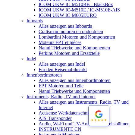
ICOM UKW IC-M510BB - BlackBox
ICOM UKW IC-M510E / IC-M510E-AIS
ICOM UKW IC-M605EURO
Inboards
Alles anzeigen aus Inboards
Craftsman motoren en onderdelen
Lombardini Motoren und Komponenten
Moteurs FPT et pièces
Nanni Triebwerke und Komponenten
Perkins-Motoren und Ersatzteile
Indel
Alles anzeigen aus Indel
Für den Reisemobilmarkt
Innenbordmotoren
Alles anzeigen aus Innenbordmotoren
FPT Motoren und Teile
Nanni Triebwerke und Komponenten
Instruments, Radio, TV und Internet
Alles anzeigen aus Instruments, Radio, TV und
Internet
Actisense Werkdatenschnitt
AIS-Transponder
★★★★★
★★★★★
Audio, Wi-Fi und TV-Antennen-Arbeitsbühnen
INSTRUMENTE CN
Instrumente Minderer