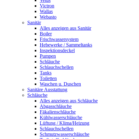
Vetus
Victron
Wallas
Webasto
Sanitär
Alles anzeigen aus Sanitär
Boiler
Frischwassersystem
Hebewerke / Sammeltanks
Inspektionsdeckel
Pumpen
Schläuche
Schlauchschellen
Tanks
Toiletten
Waschen u. Duschen
Sanitäre Ausstattung
Schläuche
Alles anzeigen aus Schläuche
Abgasschläuche
Fäkalienschläuche
Kühlwasserschläuche
Lüftung / Klima/Heizung
Schlauchschellen
Schmutzwasserschläuche