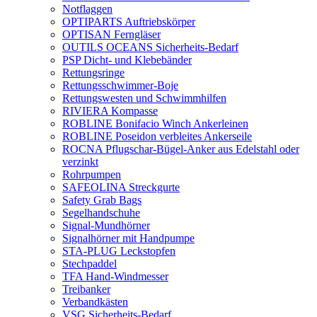
Notflaggen
OPTIPARTS Auftriebskörper
OPTISAN Ferngläser
OUTILS OCEANS Sicherheits-Bedarf
PSP Dicht- und Klebebänder
Rettungsringe
Rettungsschwimmer-Boje
Rettungswesten und Schwimmhilfen
RIVIERA Kompasse
ROBLINE Bonifacio Winch Ankerleinen
ROBLINE Poseidon verbleites Ankerseile
ROCNA Pflugschar-Bügel-Anker aus Edelstahl oder
verzinkt
Rohrpumpen
SAFEOLINA Streckgurte
Safety Grab Bags
Segelhandschuhe
Signal-Mundhörner
Signalhörner mit Handpumpe
STA-PLUG Leckstopfen
Stechpaddel
TFA Hand-Windmesser
Treibanker
Verbandkästen
VSG Sicherheits-Bedarf