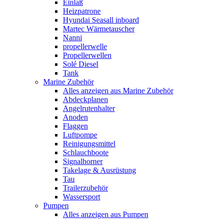
Einlaß
Heizpatrone
Hyundai Seasall inboard
Martec Wärmetauscher
Nanni
propellerwelle
Propellerwellen
Solé Diesel
Tank
Marine Zubehör
Alles anzeigen aus Marine Zubehör
Abdeckplanen
Angelrutenhalter
Anoden
Flaggen
Luftpompe
Reinigungsmittel
Schlauchboote
Signalhorner
Takelage & Ausrüstung
Tau
Trailerzubehör
Wassersport
Pumpen
Alles anzeigen aus Pumpen