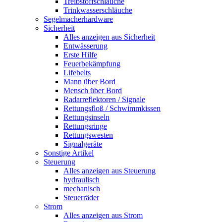
Treibstoffschläuche
Trinkwasserschläuche
Segelmacherhardware
Sicherheit
Alles anzeigen aus Sicherheit
Entwässerung
Erste Hilfe
Feuerbekämpfung
Lifebelts
Mann über Bord
Mensch über Bord
Radarreflektoren / Signale
Rettungsfloß / Schwimmkissen
Rettungsinseln
Rettungsringe
Rettungswesten
Signalgeräte
Sonstige Artikel
Steuerung
Alles anzeigen aus Steuerung
hydraulisch
mechanisch
Steuerräder
Strom
Alles anzeigen aus Strom