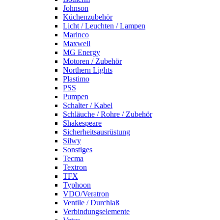
Johnson
Küchenzubehör
Licht / Leuchten / Lampen
Marinco
Maxwell
MG Energy
Motoren / Zubehör
Northern Lights
Plastimo
PSS
Pumpen
Schalter / Kabel
Schläuche / Rohre / Zubehör
Shakespeare
Sicherheitsausrüstung
Silwy
Sonstiges
Tecma
Textron
TFX
Typhoon
VDO/Veratron
Ventile / Durchlaß
Verbindungselemente