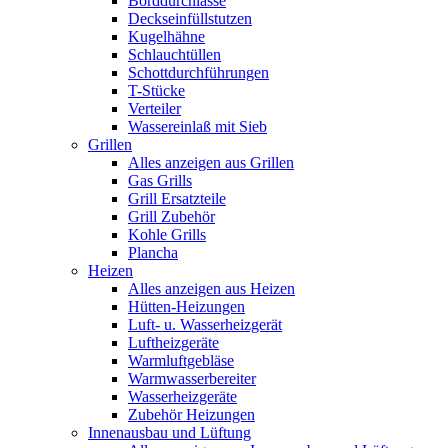
Borddurchlässe
Deckseinfüllstutzen
Kugelhähne
Schlauchtüllen
Schottdurchführungen
T-Stücke
Verteiler
Wassereinlaß mit Sieb
Grillen
Alles anzeigen aus Grillen
Gas Grills
Grill Ersatzteile
Grill Zubehör
Kohle Grills
Plancha
Heizen
Alles anzeigen aus Heizen
Hütten-Heizungen
Luft- u. Wasserheizgerät
Luftheizgeräte
Warmluftgebläse
Warmwasserbereiter
Wasserheizgeräte
Zubehör Heizungen
Innenausbau und Lüftung