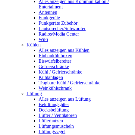
Alles anzeigen aus Kommunikation /
Entertaiment
Antennen
Funkgeräte
Funkgeräte Zubehör
Lautsprecher/Subwoofer
Radios/Media Center
WiFi
Kühlen
Alles anzeigen aus Kühlen
Einbaukühlboxen
Eiswürfelbereiter
Gefrierschränke
Kühl / Gefrierschränke
Kühlanlagen
Tragbare Kühl / Gefrierschränke
Weinkühlschrank
Lüftung
Alles anzeigen aus Lüftung
Belüftungsgitter
Decksbelüftung
Lüfter / Ventilatoren
Lüfterhutzen
Lüftungsmuscheln
Lüftungssegel