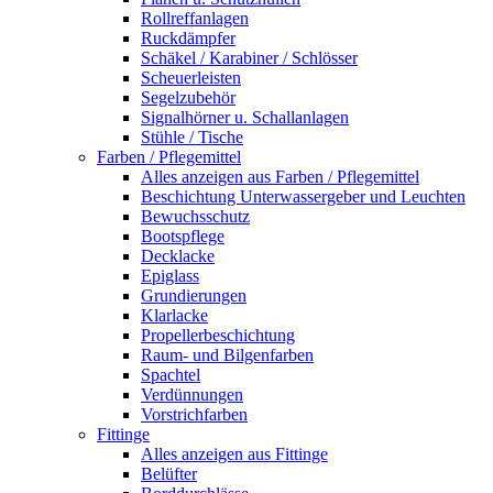
Rollreffanlagen
Ruckdämpfer
Schäkel / Karabiner / Schlösser
Scheuerleisten
Segelzubehör
Signalhörner u. Schallanlagen
Stühle / Tische
Farben / Pflegemittel
Alles anzeigen aus Farben / Pflegemittel
Beschichtung Unterwassergeber und Leuchten
Bewuchsschutz
Bootspflege
Decklacke
Epiglass
Grundierungen
Klarlacke
Propellerbeschichtung
Raum- und Bilgenfarben
Spachtel
Verdünnungen
Vorstrichfarben
Fittinge
Alles anzeigen aus Fittinge
Belüfter