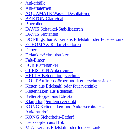
Ankerbälle
Ankerlaternen
AQUAMATE Wasser-Destillatoren
BARTON ClamSeal
Bugrollen
DAVIS Schaukel-Stabilisatoren
DAVIS Sextanten
DC Pflugschar-Anker aus Edelstahl oder feuerverzinkt
ECHOMAX Radarreflektoren
Eimer
Erdanker/Schraubanker
Falt-Eimer
FOB Plattenanker
GLEISTEIN Ankerleinen
HELLA Beleuchtungstechnik
HOLT Auftriebskörper und Kenterschutzsäcke
Ketten aus Edelstahl oder feuerverzinkt
Kettenhaken aus Edelstahl
Kettenstopper aus Edelstahl
Klappdraggen feuerverzinkt
KONG Kettenhaken und Ankerverbinder -
Ankerwirbel
KONG Sicherheits-Bedarf
Leckstopfen aus Holz
M-Anker aus Edelstahl oder feuerverzinkt