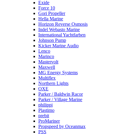
Exide
Force 10
Gori Propeller
Hella Marine
Horizon Reverse Osmosis
Indel Webasto Marine
International Yachtfarben
Johnson Pump
Kicker Marine Audio
Lenco
Marinco
Mastervolt
Maxwell
MG Energy Systems
Multiflex
Northern Lights
OXE
Parker / Baldwin Racor
Parker / Village Marine
philippi
Plastimo
prebit
ProMariner
Propspeed by Oceanmax
PSS