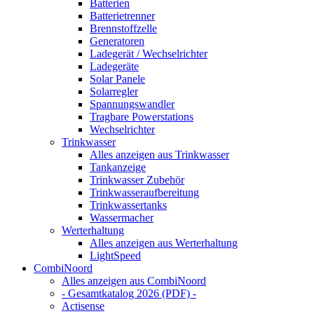
Batterien
Batterietrenner
Brennstoffzelle
Generatoren
Ladegerät / Wechselrichter
Ladegeräte
Solar Panele
Solarregler
Spannungswandler
Tragbare Powerstations
Wechselrichter
Trinkwasser
Alles anzeigen aus Trinkwasser
Tankanzeige
Trinkwasser Zubehör
Trinkwasseraufbereitung
Trinkwassertanks
Wassermacher
Werterhaltung
Alles anzeigen aus Werterhaltung
LightSpeed
CombiNoord
Alles anzeigen aus CombiNoord
- Gesamtkatalog 2026 (PDF) -
Actisense