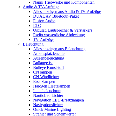
Nanni Triebwerke und Komponenten
Audio & TV-Aufzüge
Alles anzeigen aus Audio & TV-Aufzüge
DUAL AV Bluetooth-Paket
Fusion Audio
LTC
Osculati Lautsprecher & Verstärkers
Radio wasserdichte Abdeckung
TV-Aufzüge
Beleuchtung
Alles anzeigen aus Beleuchtung
Arbeitsplatzleuchte
Außenbeleuchtung
Bullauge ist
Bulleye Kunststoff
CN lampen
CN Windlichter
Ersatzlampen
Halogen Ersatzlampen
Innenbeleuchtung
NauticLed Lichter
Navigation LED-Ersatzlampen
Navigationslichter
Quick Marine Lighting
Strahler und Scheinwerfer