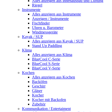
Alles anzeigen aus Innenausbau und Lüftung
Riegel
Instrumente
Alles anzeigen aus Instrumente
Anzeigen / Instrumente
Fischfinder
Uhren u. Barometer
Windmessgeräte
Kayak / SUP
Alles anzeigen aus Kayak / SUP
Stand Up Paddling
Klima
Alles anzeigen aus Klima
BlueCool C-Serie
BlueCool S-Serie
BlueCool V-Serie
Kochen
Alles anzeigen aus Kochen
Backöfen
Geschirr
Gläser
Kocher
Kocher mit Backofen
Zubehör
Kommunikation / Entertaiment