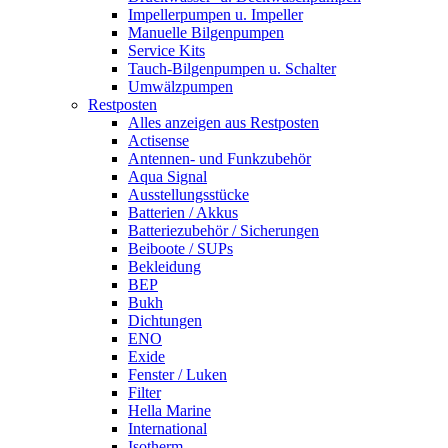
Impellerpumpen u. Impeller
Manuelle Bilgenpumpen
Service Kits
Tauch-Bilgenpumpen u. Schalter
Umwälzpumpen
Restposten
Alles anzeigen aus Restposten
Actisense
Antennen- und Funkzubehör
Aqua Signal
Ausstellungsstücke
Batterien / Akkus
Batteriezubehör / Sicherungen
Beiboote / SUPs
Bekleidung
BEP
Bukh
Dichtungen
ENO
Exide
Fenster / Luken
Filter
Hella Marine
International
Isotherm