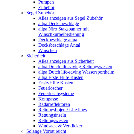
Pumpen
Zubehör
Segel Zubehör
Alles anzeigen aus Segel Zubehör
allpa Decksbeschläge
allpa Niro Stagspanner mit
Winschkurbelbedienung
Deckbeschläge allpa
Decksbeschläge Antal
Winschen
Sicherheit
Alles anzeigen aus Sicherheit
allpa Dutch life-saving Rettungswesten
allpa Dutch life-saving Wassersporthelm
allpa Erste-Hilfe Kasten
Erste-Hilfe Kasten
Feuerlöscher
Feuerlöschsysteme
Kompasse
Radarreflektoren
Rettungsbojen / Life lines
Rettungsinseln
Rettungswesten
Windsack & Verklicker
Solange Vorrat reicht