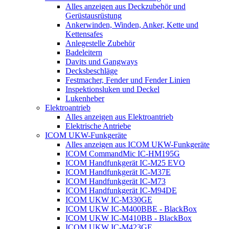
Alles anzeigen aus Deckzubehör und
Gerüstausrüstung
Ankerwinden, Winden, Anker, Kette und
Kettensafes
Anlegestelle Zubehör
Badeleitern
Davits und Gangways
Decksbeschläge
Festmacher, Fender und Fender Linien
Inspektionsluken und Deckel
Lukenheber
Elektroantrieb
Alles anzeigen aus Elektroantrieb
Elektrische Antriebe
ICOM UKW-Funkgeräte
Alles anzeigen aus ICOM UKW-Funkgeräte
ICOM CommandMic IC-HM195G
ICOM Handfunkgerät IC-M25 EVO
ICOM Handfunkgerät IC-M37E
ICOM Handfunkgerät IC-M73
ICOM Handfunkgerät IC-M94DE
ICOM UKW IC-M330GE
ICOM UKW IC-M400BBE - BlackBox
ICOM UKW IC-M410BB - BlackBox
ICOM UKW IC-M423GE