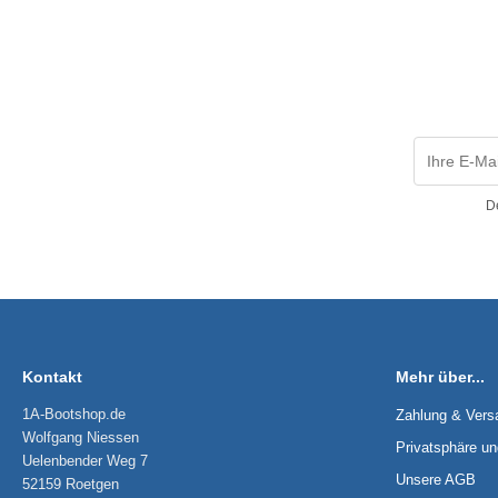
D
Kontakt
Mehr über...
1A-Bootshop.de
Zahlung & Vers
Wolfgang Niessen
Privatsphäre u
Uelenbender Weg 7
Unsere AGB
52159 Roetgen