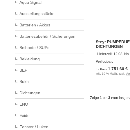
Aqua Signal
Ausstellungsstücke
Batterien / Akkus
Batteriezubehör / Sicherungen
Steyr PUMPEDUESE
DICHTUNGEN
Beiboote / SUPs
Lieferzeit:
12.08. bis
Bekleidung
Verfügbar:
1.751,60 €
Ihr Preis
BEP
inkl. 19 % MwSt. zzgl.
Ve
Bukh
Dichtungen
Zeige
1
bis
3
(von insge
ENO
Exide
Fenster / Luken