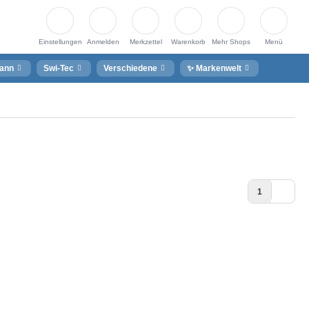
Einstellungen
Anmelden
Merkzettel
Warenkorb
Mehr Shops
Menü
ann
Swi-Tec
Verschiedene
✨ Markenwelt
1