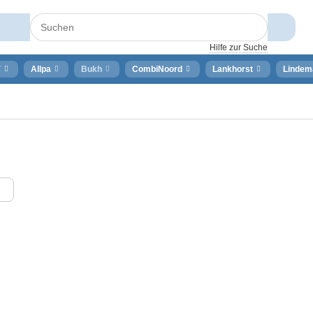
Hilfe zur Suche
⚡
Allpa
Bukh
CombiNoord
Lankhorst
Lindem