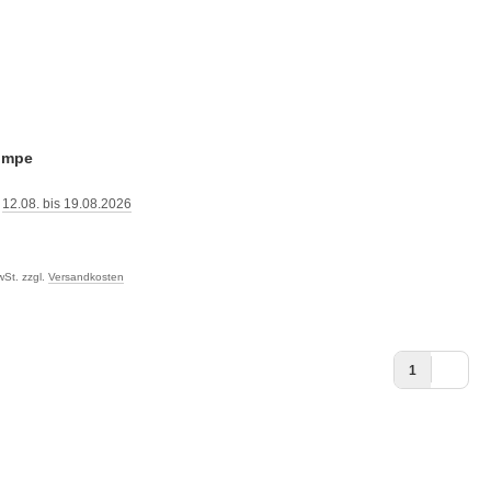
umpe
:
12.08. bis 19.08.2026
:
wSt. zzgl.
Versandkosten
1