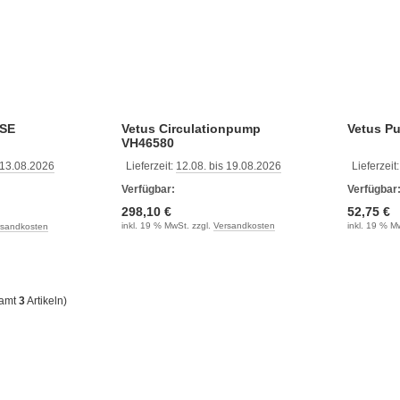
Vetus Circulationpump
Vetus P
VH46580
 13.08.2026
Lieferzeit:
12.08. bis 19.08.2026
Lieferzeit
Verfügbar:
Verfügbar
298,10 €
52,75 €
inkl. 19 % MwSt. zzgl.
Versandkosten
inkl. 19 % M
rsandkosten
samt
3
Artikeln)