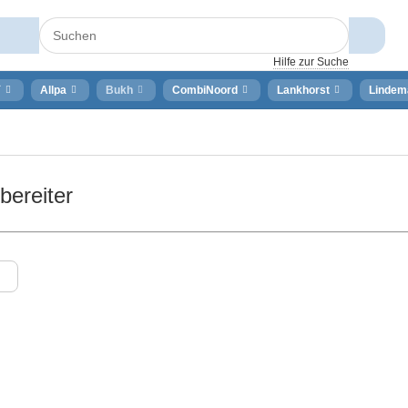
Hilfe zur Suche
⚡
Allpa
Bukh
CombiNoord
Lankhorst
Lindem
ereiter