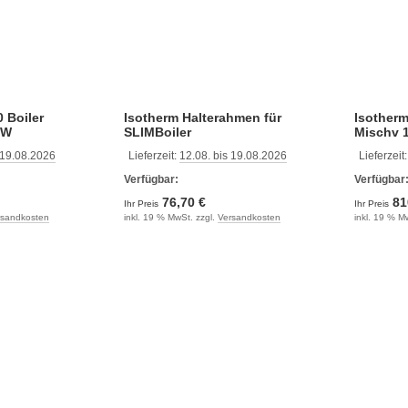
 Boiler
Isotherm Halterahmen für
Isotherm
0W
SLIMBoiler
Mischv 
 19.08.2026
Lieferzeit:
12.08. bis 19.08.2026
Lieferzeit
Verfügbar:
Verfügbar
76,70 €
81
Ihr Preis
Ihr Preis
rsandkosten
inkl. 19 % MwSt. zzgl.
Versandkosten
inkl. 19 % M