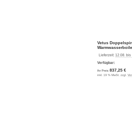
Vetus Doppelspir
Warmwasserboiler
Lieferzeit:
12.08. bis
Verfügbar:
837,25 €
Ihr Preis
inkl. 19 % MwSt. zzgl.
Ve