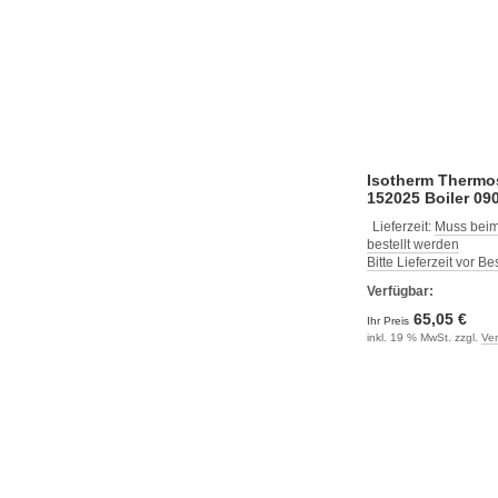
Isotherm Thermos
152025 Boiler 09
Lieferzeit:
Muss beim
bestellt werden
Bitte Lieferzeit vor B
Verfügbar:
65,05 €
Ihr Preis
inkl. 19 % MwSt. zzgl.
Ve