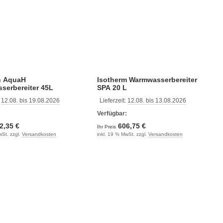
n AquaH
Isotherm Warmwasserbereiter
serbereiter 45L
SPA 20 L
:
12.08. bis 19.08.2026
Lieferzeit:
12.08. bis 13.08.2026
:
Verfügbar:
2,35 €
606,75 €
Ihr Preis
wSt. zzgl.
Versandkosten
inkl. 19 % MwSt. zzgl.
Versandkosten