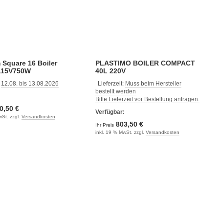
 Square 16 Boiler
PLASTIMO BOILER COMPACT
115V750W
40L 220V
:
12.08. bis 13.08.2026
Lieferzeit:
Muss beim Hersteller
bestellt werden
:
Bitte Lieferzeit vor Bestellung anfragen.
0,50 €
Verfügbar:
wSt. zzgl.
Versandkosten
803,50 €
Ihr Preis
inkl. 19 % MwSt. zzgl.
Versandkosten