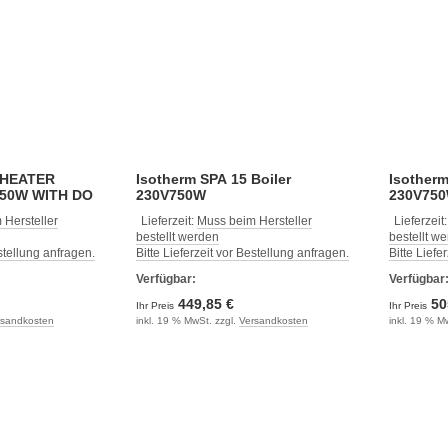
 HEATER
Isotherm SPA 15 Boiler
Isotherm
750W WITH DO
230V750W
230V75
 Hersteller
Lieferzeit:
Muss beim Hersteller
Lieferzeit
bestellt werden
bestellt w
estellung anfragen.
Bitte Lieferzeit vor Bestellung anfragen.
Bitte Liefe
Verfügbar:
Verfügbar
449,85 €
50
Ihr Preis
Ihr Preis
rsandkosten
inkl. 19 % MwSt. zzgl.
Versandkosten
inkl. 19 % M