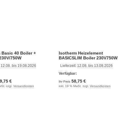
 Basic 40 Boiler +
Isotherm Heizelement
 230V/750W
BASICSLIM Boiler 230V750W
:
12.08. bis 19.08.2026
Lieferzeit:
12.08. bis 13.08.2026
:
Verfügbar:
9,75 €
58,75 €
Ihr Preis
wSt. zzgl.
Versandkosten
inkl. 19 % MwSt. zzgl.
Versandkosten