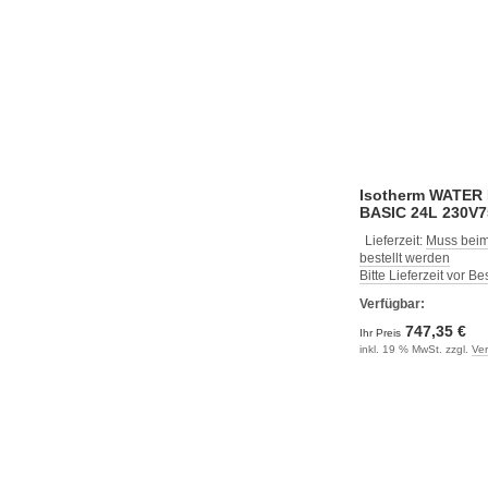
Isotherm WATER
BASIC 24L 230V
Lieferzeit:
Muss beim
bestellt werden
Bitte Lieferzeit vor B
Verfügbar:
747,35 €
Ihr Preis
inkl. 19 % MwSt. zzgl.
Ve