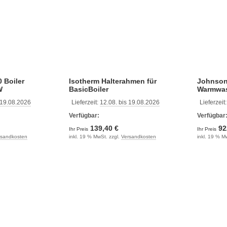
 Boiler
Isotherm Halterahmen für
Johnso
W
BasicBoiler
Warmwas
 19.08.2026
Lieferzeit:
12.08. bis 19.08.2026
Lieferzeit
Verfügbar:
Verfügbar
139,40 €
92
Ihr Preis
Ihr Preis
rsandkosten
inkl. 19 % MwSt. zzgl.
Versandkosten
inkl. 19 % M