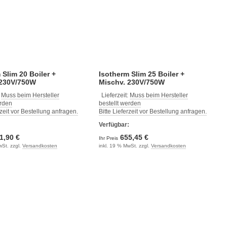
 Slim 20 Boiler +
Isotherm Slim 25 Boiler +
 230V/750W
Mischv. 230V/750W
:
Muss beim Hersteller
Lieferzeit:
Muss beim Hersteller
erden
bestellt werden
rzeit vor Bestellung anfragen.
Bitte Lieferzeit vor Bestellung anfragen.
:
Verfügbar:
1,90 €
655,45 €
Ihr Preis
wSt. zzgl.
Versandkosten
inkl. 19 % MwSt. zzgl.
Versandkosten