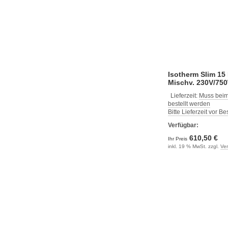
Isotherm Slim 15 
Mischv. 230V/75
Lieferzeit:
Muss beim
bestellt werden
Bitte Lieferzeit vor B
Verfügbar:
610,50 €
Ihr Preis
inkl. 19 % MwSt. zzgl.
Ve