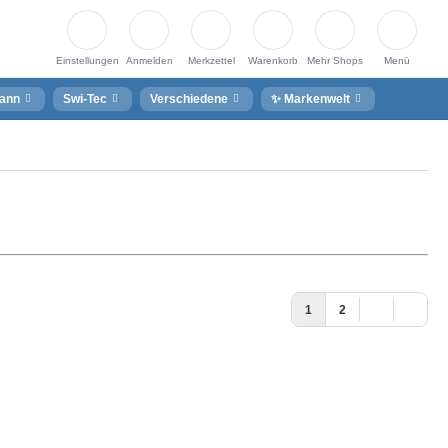
Einstellungen
Anmelden
Merkzettel
Warenkorb
Mehr Shops
Menü
ann
Swi-Tec
Verschiedene
✨ Markenwelt
1
2