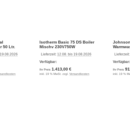
al
Isotherm Basic 75 DS Boiler
Johnso
 50 Ltr.
Mischv 230V750W
Warmwas
 19.08.2026
Lieferzeit:
12.08. bis 19.08.2026
Lieferzeit
Verfügbar:
Verfügbar
1.413,00 €
91
Ihr Preis
Ihr Preis
rsandkosten
inkl. 19 % MwSt. zzgl.
Versandkosten
inkl. 19 % M