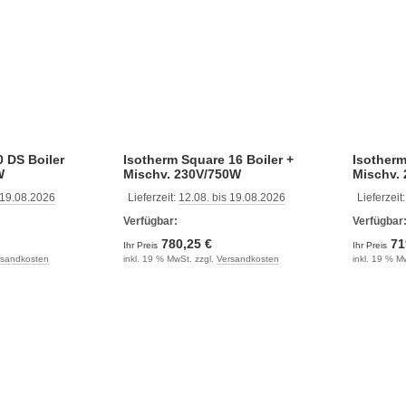
0 DS Boiler
Isotherm Square 16 Boiler +
Isotherm
W
Mischv. 230V/750W
Mischv.
 19.08.2026
Lieferzeit:
12.08. bis 19.08.2026
Lieferzeit
Verfügbar:
Verfügbar
780,25 €
71
Ihr Preis
Ihr Preis
rsandkosten
inkl. 19 % MwSt. zzgl.
Versandkosten
inkl. 19 % M