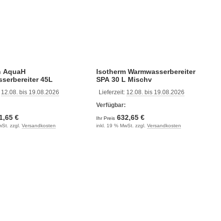
n AquaH
Isotherm Warmwasserbereiter
serbereiter 45L
SPA 30 L Mischv
:
12.08. bis 19.08.2026
Lieferzeit:
12.08. bis 19.08.2026
:
Verfügbar:
1,65 €
632,65 €
Ihr Preis
wSt. zzgl.
Versandkosten
inkl. 19 % MwSt. zzgl.
Versandkosten