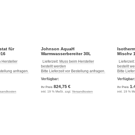
tat für
Johnson AquaH
Isotherm
016
Warmwasserbereiter 30L
Mischv 
 Hersteller
Lieferzeit:
Muss beim Hersteller
Lieferzeit
bestellt werden
bestellt w
estellung anfragen.
Bitte Lieferzeit vor Bestellung anfragen.
Bitte Liefe
Verfügbar:
Verfügbar
824,75 €
1.
Ihr Preis
Ihr Preis
rsandkosten
inkl. 19 % MwSt. zzgl.
Versandkosten
inkl. 19 % M