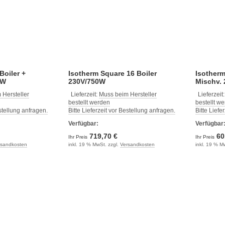
Boiler +
Isotherm Square 16 Boiler
Isotherm
0W
230V/750W
Mischv.
 Hersteller
Lieferzeit:
Muss beim Hersteller
Lieferzeit
bestellt werden
bestellt w
estellung anfragen.
Bitte Lieferzeit vor Bestellung anfragen.
Bitte Liefe
Verfügbar:
Verfügbar
719,70 €
60
Ihr Preis
Ihr Preis
rsandkosten
inkl. 19 % MwSt. zzgl.
Versandkosten
inkl. 19 % M