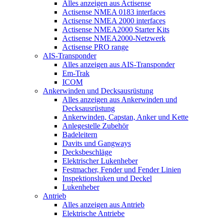
Alles anzeigen aus Actisense
Actisense NMEA 0183 interfaces
Actisense NMEA 2000 interfaces
Actisense NMEA2000 Starter Kits
Actisense NMEA2000-Netzwerk
Actisense PRO range
AIS-Transponder
Alles anzeigen aus AIS-Transponder
Em-Trak
ICOM
Ankerwinden und Decksausrüstung
Alles anzeigen aus Ankerwinden und
Decksausrüstung
Ankerwinden, Capstan, Anker und Kette
Anlegestelle Zubehör
Badeleitern
Davits und Gangways
Decksbeschläge
Elektrischer Lukenheber
Festmacher, Fender und Fender Linien
Inspektionsluken und Deckel
Lukenheber
Antrieb
Alles anzeigen aus Antrieb
Elektrische Antriebe