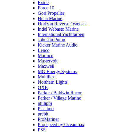
Exide
Force 10
Gori Propeller
Hella Marine
Horizon Reverse Osmosis
Indel Webasto Marine
International Yachtfarben
Johnson Pump
Kicker Marine Audio
Lenco
Marinco
Mastervolt
Maxwell
MG Energy Systems
Multiflex
Northern Lights
OXE
Parker / Baldwin Racor
Parker / Village Marine
philippi
Plastimo
prebit
ProMariner
Propspeed by Oceanmax
PSS