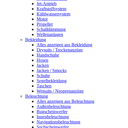
Jet-Antrieb
Kraftstoffsystem
Kühlwassersystem
Motor
Propeller
Schalldämmung
Wellenanlagen
Bekleidung
Alles anzeigen aus Bekleidung
Drysuits / Trockenanzüge
Handschuhe
Hosen
Jacken
Jacken / Smocks
Schuhe
Segelbekleidung
Taschen
Wetsuits / Neoprenanzüge
Beleuchtung
Alles anzeigen aus Beleuchtung
Außenbeleuchtung
Bugscheinwerfer
Innenbeleuchtung
Navigationsbeleuchtung
Suchscheinwerfer