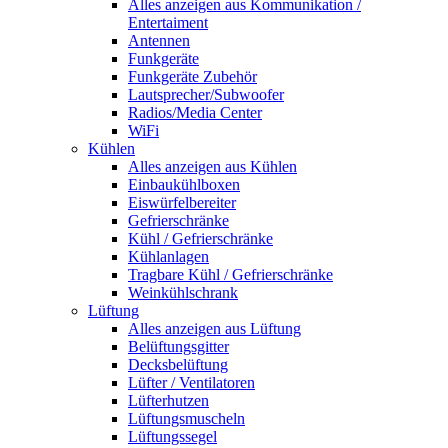
Alles anzeigen aus Kommunikation /
Entertaiment
Antennen
Funkgeräte
Funkgeräte Zubehör
Lautsprecher/Subwoofer
Radios/Media Center
WiFi
Kühlen
Alles anzeigen aus Kühlen
Einbaukühlboxen
Eiswürfelbereiter
Gefrierschränke
Kühl / Gefrierschränke
Kühlanlagen
Tragbare Kühl / Gefrierschränke
Weinkühlschrank
Lüftung
Alles anzeigen aus Lüftung
Belüftungsgitter
Decksbelüftung
Lüfter / Ventilatoren
Lüfterhutzen
Lüftungsmuscheln
Lüftungssegel