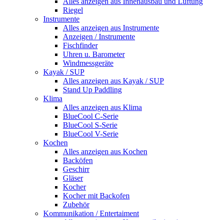
Alles anzeigen aus Innenausbau und Lüftung
Riegel
Instrumente
Alles anzeigen aus Instrumente
Anzeigen / Instrumente
Fischfinder
Uhren u. Barometer
Windmessgeräte
Kayak / SUP
Alles anzeigen aus Kayak / SUP
Stand Up Paddling
Klima
Alles anzeigen aus Klima
BlueCool C-Serie
BlueCool S-Serie
BlueCool V-Serie
Kochen
Alles anzeigen aus Kochen
Backöfen
Geschirr
Gläser
Kocher
Kocher mit Backofen
Zubehör
Kommunikation / Entertaiment