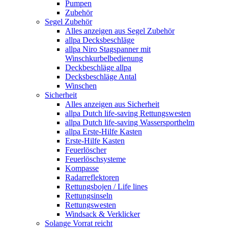
Pumpen
Zubehör
Segel Zubehör
Alles anzeigen aus Segel Zubehör
allpa Decksbeschläge
allpa Niro Stagspanner mit
Winschkurbelbedienung
Deckbeschläge allpa
Decksbeschläge Antal
Winschen
Sicherheit
Alles anzeigen aus Sicherheit
allpa Dutch life-saving Rettungswesten
allpa Dutch life-saving Wassersporthelm
allpa Erste-Hilfe Kasten
Erste-Hilfe Kasten
Feuerlöscher
Feuerlöschsysteme
Kompasse
Radarreflektoren
Rettungsbojen / Life lines
Rettungsinseln
Rettungswesten
Windsack & Verklicker
Solange Vorrat reicht