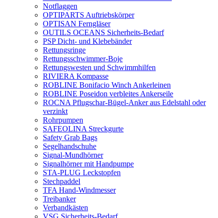
Notflaggen
OPTIPARTS Auftriebskörper
OPTISAN Ferngläser
OUTILS OCEANS Sicherheits-Bedarf
PSP Dicht- und Klebebänder
Rettungsringe
Rettungsschwimmer-Boje
Rettungswesten und Schwimmhilfen
RIVIERA Kompasse
ROBLINE Bonifacio Winch Ankerleinen
ROBLINE Poseidon verbleites Ankerseile
ROCNA Pflugschar-Bügel-Anker aus Edelstahl oder
verzinkt
Rohrpumpen
SAFEOLINA Streckgurte
Safety Grab Bags
Segelhandschuhe
Signal-Mundhörner
Signalhörner mit Handpumpe
STA-PLUG Leckstopfen
Stechpaddel
TFA Hand-Windmesser
Treibanker
Verbandkästen
VSG Sicherheits-Bedarf