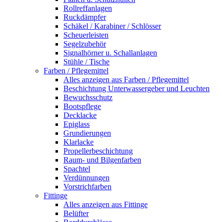
Rollreffanlagen
Ruckdämpfer
Schäkel / Karabiner / Schlösser
Scheuerleisten
Segelzubehör
Signalhörner u. Schallanlagen
Stühle / Tische
Farben / Pflegemittel
Alles anzeigen aus Farben / Pflegemittel
Beschichtung Unterwassergeber und Leuchten
Bewuchsschutz
Bootspflege
Decklacke
Epiglass
Grundierungen
Klarlacke
Propellerbeschichtung
Raum- und Bilgenfarben
Spachtel
Verdünnungen
Vorstrichfarben
Fittinge
Alles anzeigen aus Fittinge
Belüfter