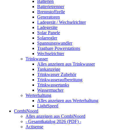
Batterien
Batterietrenner
Brennstoffzelle
Generatoren
Ladegerät / Wechselrichter
Ladegeräte
Solar Panele
Solarregler
Spannungswandler
Tragbare Powerstations
Wechselrichter
Trinkwasser
Alles anzeigen aus Trinkwasser
Tankanzeige
Trinkwasser Zubehör
Trinkwasseraufbereitung
Trinkwassertanks
Wassermacher
Werterhaltung
Alles anzeigen aus Werterhaltung
LightSpeed
CombiNoord
Alles anzeigen aus CombiNoord
- Gesamtkatalog 2026 (PDF) -
Actisense