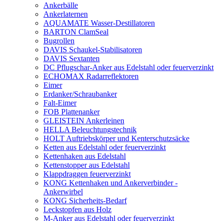
Ankerbälle
Ankerlaternen
AQUAMATE Wasser-Destillatoren
BARTON ClamSeal
Bugrollen
DAVIS Schaukel-Stabilisatoren
DAVIS Sextanten
DC Pflugschar-Anker aus Edelstahl oder feuerverzinkt
ECHOMAX Radarreflektoren
Eimer
Erdanker/Schraubanker
Falt-Eimer
FOB Plattenanker
GLEISTEIN Ankerleinen
HELLA Beleuchtungstechnik
HOLT Auftriebskörper und Kenterschutzsäcke
Ketten aus Edelstahl oder feuerverzinkt
Kettenhaken aus Edelstahl
Kettenstopper aus Edelstahl
Klappdraggen feuerverzinkt
KONG Kettenhaken und Ankerverbinder -
Ankerwirbel
KONG Sicherheits-Bedarf
Leckstopfen aus Holz
M-Anker aus Edelstahl oder feuerverzinkt