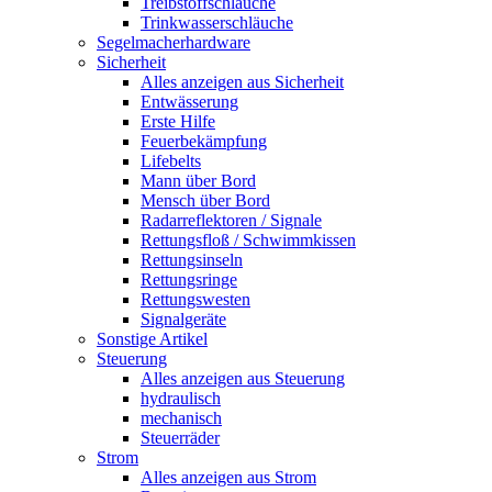
Treibstoffschläuche
Trinkwasserschläuche
Segelmacherhardware
Sicherheit
Alles anzeigen aus Sicherheit
Entwässerung
Erste Hilfe
Feuerbekämpfung
Lifebelts
Mann über Bord
Mensch über Bord
Radarreflektoren / Signale
Rettungsfloß / Schwimmkissen
Rettungsinseln
Rettungsringe
Rettungswesten
Signalgeräte
Sonstige Artikel
Steuerung
Alles anzeigen aus Steuerung
hydraulisch
mechanisch
Steuerräder
Strom
Alles anzeigen aus Strom