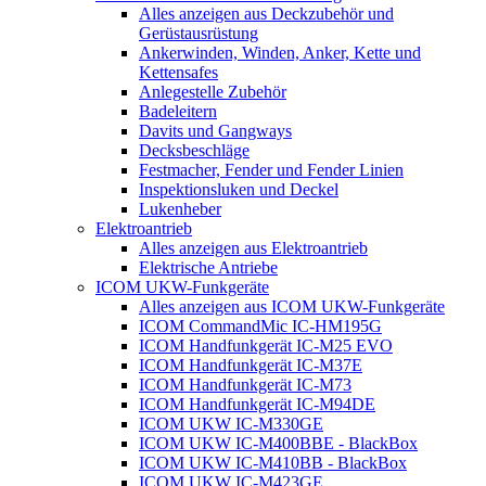
Alles anzeigen aus Deckzubehör und
Gerüstausrüstung
Ankerwinden, Winden, Anker, Kette und
Kettensafes
Anlegestelle Zubehör
Badeleitern
Davits und Gangways
Decksbeschläge
Festmacher, Fender und Fender Linien
Inspektionsluken und Deckel
Lukenheber
Elektroantrieb
Alles anzeigen aus Elektroantrieb
Elektrische Antriebe
ICOM UKW-Funkgeräte
Alles anzeigen aus ICOM UKW-Funkgeräte
ICOM CommandMic IC-HM195G
ICOM Handfunkgerät IC-M25 EVO
ICOM Handfunkgerät IC-M37E
ICOM Handfunkgerät IC-M73
ICOM Handfunkgerät IC-M94DE
ICOM UKW IC-M330GE
ICOM UKW IC-M400BBE - BlackBox
ICOM UKW IC-M410BB - BlackBox
ICOM UKW IC-M423GE