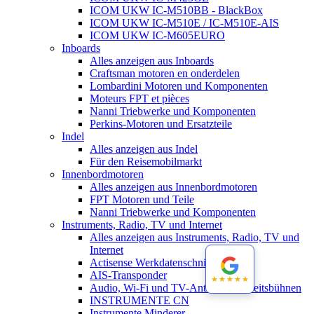
ICOM UKW IC-M510BB - BlackBox
ICOM UKW IC-M510E / IC-M510E-AIS
ICOM UKW IC-M605EURO
Inboards
Alles anzeigen aus Inboards
Craftsman motoren en onderdelen
Lombardini Motoren und Komponenten
Moteurs FPT et pièces
Nanni Triebwerke und Komponenten
Perkins-Motoren und Ersatzteile
Indel
Alles anzeigen aus Indel
Für den Reisemobilmarkt
Innenbordmotoren
Alles anzeigen aus Innenbordmotoren
FPT Motoren und Teile
Nanni Triebwerke und Komponenten
Instruments, Radio, TV und Internet
Alles anzeigen aus Instruments, Radio, TV und
Internet
Actisense Werkdatenschnitt
AIS-Transponder
★★★★★
★★★★★
Audio, Wi-Fi und TV-Antennen-Arbeitsbühnen
INSTRUMENTE CN
Instrumente Minderer