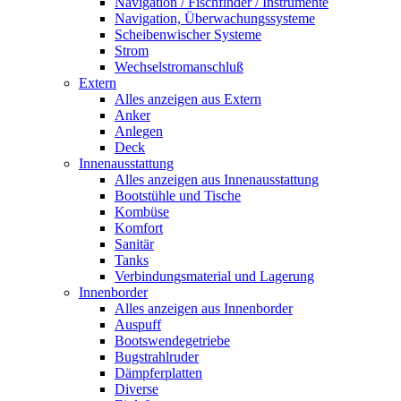
Navigation / Fischfinder / Instrumente
Navigation, Überwachungssysteme
Scheibenwischer Systeme
Strom
Wechselstromanschluß
Extern
Alles anzeigen aus Extern
Anker
Anlegen
Deck
Innenausstattung
Alles anzeigen aus Innenausstattung
Bootstühle und Tische
Kombüse
Komfort
Sanitär
Tanks
Verbindungsmaterial und Lagerung
Innenborder
Alles anzeigen aus Innenborder
Auspuff
Bootswendegetriebe
Bugstrahlruder
Dämpferplatten
Diverse