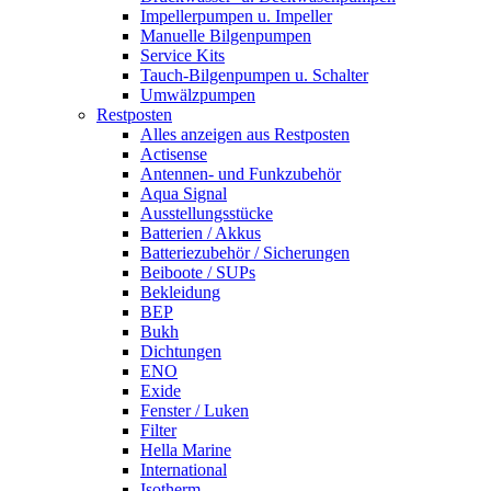
Impellerpumpen u. Impeller
Manuelle Bilgenpumpen
Service Kits
Tauch-Bilgenpumpen u. Schalter
Umwälzpumpen
Restposten
Alles anzeigen aus Restposten
Actisense
Antennen- und Funkzubehör
Aqua Signal
Ausstellungsstücke
Batterien / Akkus
Batteriezubehör / Sicherungen
Beiboote / SUPs
Bekleidung
BEP
Bukh
Dichtungen
ENO
Exide
Fenster / Luken
Filter
Hella Marine
International
Isotherm