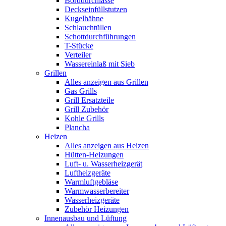
Borddurchlässe
Deckseinfüllstutzen
Kugelhähne
Schlauchtüllen
Schottdurchführungen
T-Stücke
Verteiler
Wassereinlaß mit Sieb
Grillen
Alles anzeigen aus Grillen
Gas Grills
Grill Ersatzteile
Grill Zubehör
Kohle Grills
Plancha
Heizen
Alles anzeigen aus Heizen
Hütten-Heizungen
Luft- u. Wasserheizgerät
Luftheizgeräte
Warmluftgebläse
Warmwasserbereiter
Wasserheizgeräte
Zubehör Heizungen
Innenausbau und Lüftung