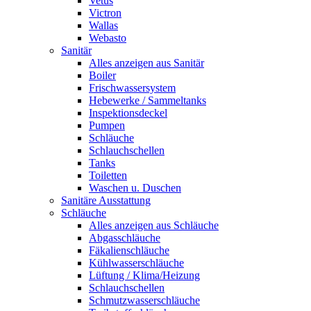
Vetus
Victron
Wallas
Webasto
Sanitär
Alles anzeigen aus Sanitär
Boiler
Frischwassersystem
Hebewerke / Sammeltanks
Inspektionsdeckel
Pumpen
Schläuche
Schlauchschellen
Tanks
Toiletten
Waschen u. Duschen
Sanitäre Ausstattung
Schläuche
Alles anzeigen aus Schläuche
Abgasschläuche
Fäkalienschläuche
Kühlwasserschläuche
Lüftung / Klima/Heizung
Schlauchschellen
Schmutzwasserschläuche