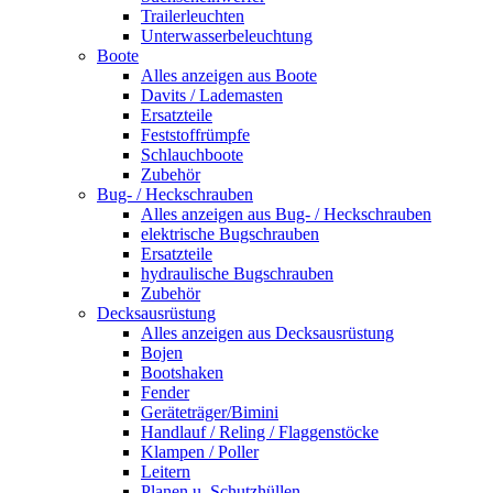
Trailerleuchten
Unterwasserbeleuchtung
Boote
Alles anzeigen aus Boote
Davits / Lademasten
Ersatzteile
Feststoffrümpfe
Schlauchboote
Zubehör
Bug- / Heckschrauben
Alles anzeigen aus Bug- / Heckschrauben
elektrische Bugschrauben
Ersatzteile
hydraulische Bugschrauben
Zubehör
Decksausrüstung
Alles anzeigen aus Decksausrüstung
Bojen
Bootshaken
Fender
Geräteträger/Bimini
Handlauf / Reling / Flaggenstöcke
Klampen / Poller
Leitern
Planen u. Schutzhüllen