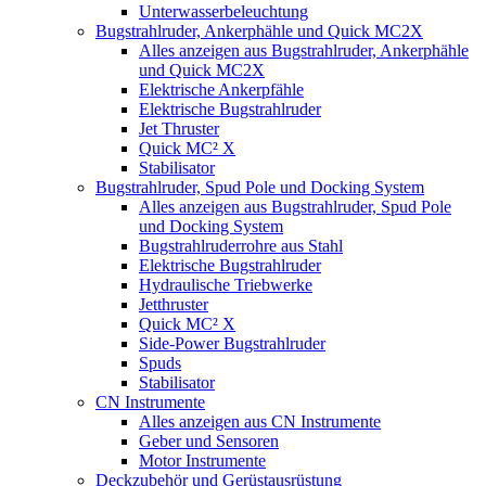
Unterwasserbeleuchtung
Bugstrahlruder, Ankerphähle und Quick MC2X
Alles anzeigen aus Bugstrahlruder, Ankerphähle
und Quick MC2X
Elektrische Ankerpfähle
Elektrische Bugstrahlruder
Jet Thruster
Quick MC² X
Stabilisator
Bugstrahlruder, Spud Pole und Docking System
Alles anzeigen aus Bugstrahlruder, Spud Pole
und Docking System
Bugstrahlruderrohre aus Stahl
Elektrische Bugstrahlruder
Hydraulische Triebwerke
Jetthruster
Quick MC² X
Side-Power Bugstrahlruder
Spuds
Stabilisator
CN Instrumente
Alles anzeigen aus CN Instrumente
Geber und Sensoren
Motor Instrumente
Deckzubehör und Gerüstausrüstung