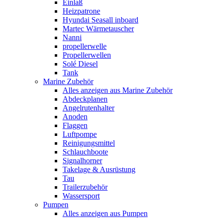
Einlaß
Heizpatrone
Hyundai Seasall inboard
Martec Wärmetauscher
Nanni
propellerwelle
Propellerwellen
Solé Diesel
Tank
Marine Zubehör
Alles anzeigen aus Marine Zubehör
Abdeckplanen
Angelrutenhalter
Anoden
Flaggen
Luftpompe
Reinigungsmittel
Schlauchboote
Signalhorner
Takelage & Ausrüstung
Tau
Trailerzubehör
Wassersport
Pumpen
Alles anzeigen aus Pumpen