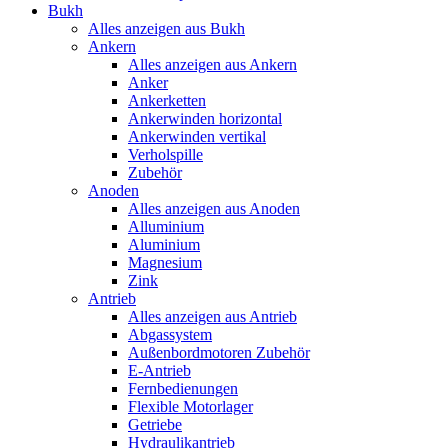
Bukh
Alles anzeigen aus Bukh
Ankern
Alles anzeigen aus Ankern
Anker
Ankerketten
Ankerwinden horizontal
Ankerwinden vertikal
Verholspille
Zubehör
Anoden
Alles anzeigen aus Anoden
Alluminium
Aluminium
Magnesium
Zink
Antrieb
Alles anzeigen aus Antrieb
Abgassystem
Außenbordmotoren Zubehör
E-Antrieb
Fernbedienungen
Flexible Motorlager
Getriebe
Hydraulikantrieb