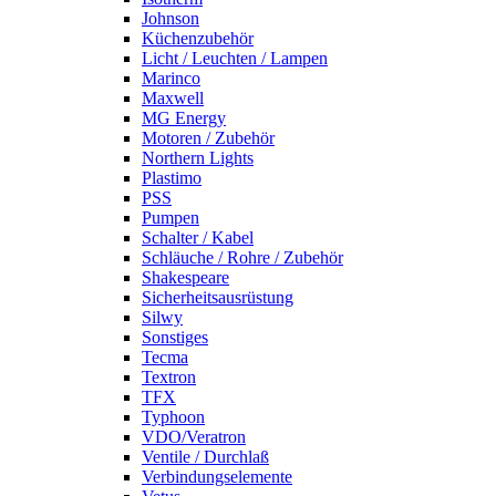
Johnson
Küchenzubehör
Licht / Leuchten / Lampen
Marinco
Maxwell
MG Energy
Motoren / Zubehör
Northern Lights
Plastimo
PSS
Pumpen
Schalter / Kabel
Schläuche / Rohre / Zubehör
Shakespeare
Sicherheitsausrüstung
Silwy
Sonstiges
Tecma
Textron
TFX
Typhoon
VDO/Veratron
Ventile / Durchlaß
Verbindungselemente