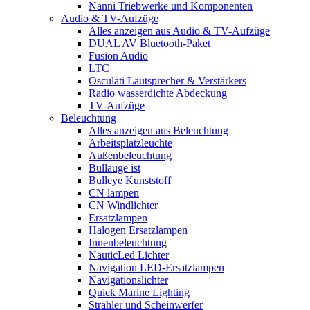
Nanni Triebwerke und Komponenten
Audio & TV-Aufzüge
Alles anzeigen aus Audio & TV-Aufzüge
DUAL AV Bluetooth-Paket
Fusion Audio
LTC
Osculati Lautsprecher & Verstärkers
Radio wasserdichte Abdeckung
TV-Aufzüge
Beleuchtung
Alles anzeigen aus Beleuchtung
Arbeitsplatzleuchte
Außenbeleuchtung
Bullauge ist
Bulleye Kunststoff
CN lampen
CN Windlichter
Ersatzlampen
Halogen Ersatzlampen
Innenbeleuchtung
NauticLed Lichter
Navigation LED-Ersatzlampen
Navigationslichter
Quick Marine Lighting
Strahler und Scheinwerfer