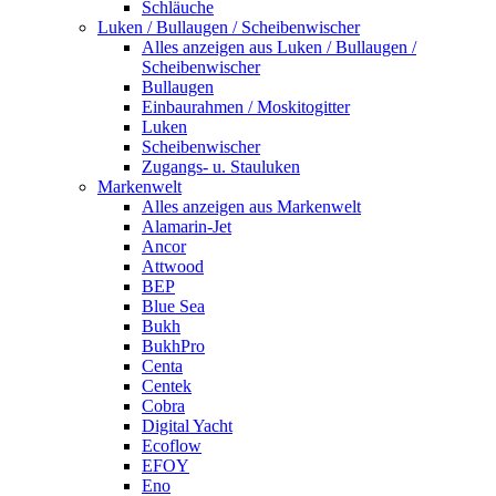
Schläuche
Luken / Bullaugen / Scheibenwischer
Alles anzeigen aus Luken / Bullaugen /
Scheibenwischer
Bullaugen
Einbaurahmen / Moskitogitter
Luken
Scheibenwischer
Zugangs- u. Stauluken
Markenwelt
Alles anzeigen aus Markenwelt
Alamarin-Jet
Ancor
Attwood
BEP
Blue Sea
Bukh
BukhPro
Centa
Centek
Cobra
Digital Yacht
Ecoflow
EFOY
Eno