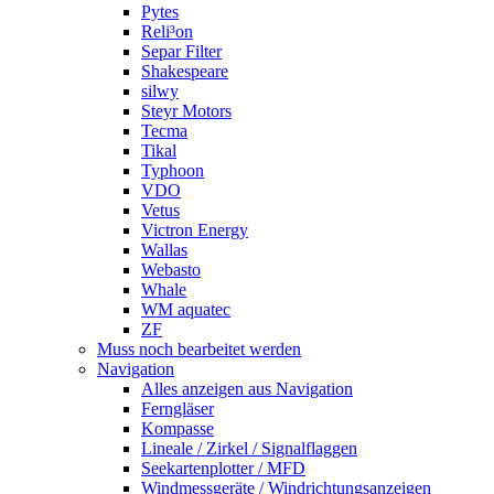
Pytes
Reli³on
Separ Filter
Shakespeare
silwy
Steyr Motors
Tecma
Tikal
Typhoon
VDO
Vetus
Victron Energy
Wallas
Webasto
Whale
WM aquatec
ZF
Muss noch bearbeitet werden
Navigation
Alles anzeigen aus Navigation
Ferngläser
Kompasse
Lineale / Zirkel / Signalflaggen
Seekartenplotter / MFD
Windmessgeräte / Windrichtungsanzeigen