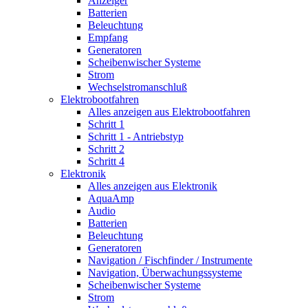
Anzeiger
Batterien
Beleuchtung
Empfang
Generatoren
Scheibenwischer Systeme
Strom
Wechselstromanschluß
Elektrobootfahren
Alles anzeigen aus Elektrobootfahren
Schritt 1
Schritt 1 - Antriebstyp
Schritt 2
Schritt 4
Elektronik
Alles anzeigen aus Elektronik
AquaAmp
Audio
Batterien
Beleuchtung
Generatoren
Navigation / Fischfinder / Instrumente
Navigation, Überwachungssysteme
Scheibenwischer Systeme
Strom