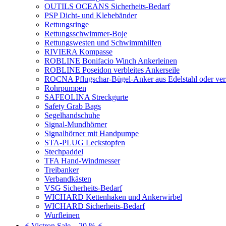
OUTILS OCEANS Sicherheits-Bedarf
PSP Dicht- und Klebebänder
Rettungsringe
Rettungsschwimmer-Boje
Rettungswesten und Schwimmhilfen
RIVIERA Kompasse
ROBLINE Bonifacio Winch Ankerleinen
ROBLINE Poseidon verbleites Ankerseile
ROCNA Pflugschar-Bügel-Anker aus Edelstahl oder ver
Rohrpumpen
SAFEOLINA Streckgurte
Safety Grab Bags
Segelhandschuhe
Signal-Mundhörner
Signalhörner mit Handpumpe
STA-PLUG Leckstopfen
Stechpaddel
TFA Hand-Windmesser
Treibanker
Verbandkästen
VSG Sicherheits-Bedarf
WICHARD Kettenhaken und Ankerwirbel
WICHARD Sicherheits-Bedarf
Wurfleinen
⚡ Victron Sale – 20 % ⚡