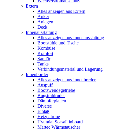
Wechselstromanschluß
Extern
Alles anzeigen aus Extern
Anker
Anlegen
Deck
Innenausstattung
Alles anzeigen aus Innenausstattung
Bootstühle und Tische
Kombüse
Komfort
Sanitär
Tanks
Verbindungsmaterial und Lagerung
Innenborder
Alles anzeigen aus Innenborder
Auspuff
Bootswendegetriebe
Bugstrahlruder
Dämpferplatten
Diverse
Einlaß
Heizpatrone
Hyundai Seasall inboard
Martec Wärmetauscher