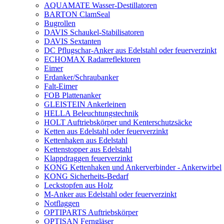
AQUAMATE Wasser-Destillatoren
BARTON ClamSeal
Bugrollen
DAVIS Schaukel-Stabilisatoren
DAVIS Sextanten
DC Pflugschar-Anker aus Edelstahl oder feuerverzinkt
ECHOMAX Radarreflektoren
Eimer
Erdanker/Schraubanker
Falt-Eimer
FOB Plattenanker
GLEISTEIN Ankerleinen
HELLA Beleuchtungstechnik
HOLT Auftriebskörper und Kenterschutzsäcke
Ketten aus Edelstahl oder feuerverzinkt
Kettenhaken aus Edelstahl
Kettenstopper aus Edelstahl
Klappdraggen feuerverzinkt
KONG Kettenhaken und Ankerverbinder - Ankerwirbel
KONG Sicherheits-Bedarf
Leckstopfen aus Holz
M-Anker aus Edelstahl oder feuerverzinkt
Notflaggen
OPTIPARTS Auftriebskörper
OPTISAN Ferngläser