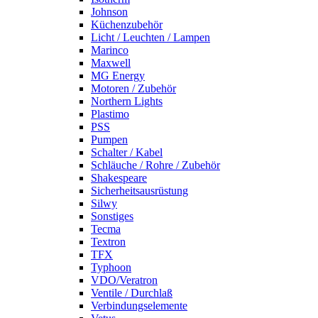
Johnson
Küchenzubehör
Licht / Leuchten / Lampen
Marinco
Maxwell
MG Energy
Motoren / Zubehör
Northern Lights
Plastimo
PSS
Pumpen
Schalter / Kabel
Schläuche / Rohre / Zubehör
Shakespeare
Sicherheitsausrüstung
Silwy
Sonstiges
Tecma
Textron
TFX
Typhoon
VDO/Veratron
Ventile / Durchlaß
Verbindungselemente