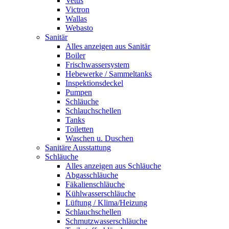
Vetus
Victron
Wallas
Webasto
Sanitär
Alles anzeigen aus Sanitär
Boiler
Frischwassersystem
Hebewerke / Sammeltanks
Inspektionsdeckel
Pumpen
Schläuche
Schlauchschellen
Tanks
Toiletten
Waschen u. Duschen
Sanitäre Ausstattung
Schläuche
Alles anzeigen aus Schläuche
Abgasschläuche
Fäkalienschläuche
Kühlwasserschläuche
Lüftung / Klima/Heizung
Schlauchschellen
Schmutzwasserschläuche