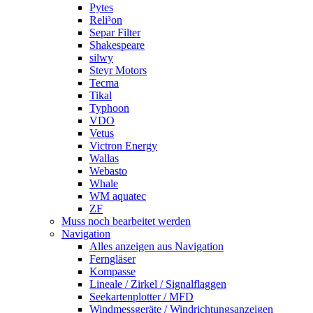
Pytes
Reli³on
Separ Filter
Shakespeare
silwy
Steyr Motors
Tecma
Tikal
Typhoon
VDO
Vetus
Victron Energy
Wallas
Webasto
Whale
WM aquatec
ZF
Muss noch bearbeitet werden
Navigation
Alles anzeigen aus Navigation
Ferngläser
Kompasse
Lineale / Zirkel / Signalflaggen
Seekartenplotter / MFD
Windmessgeräte / Windrichtungsanzeigen