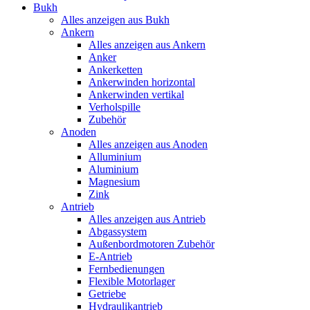
Bukh
Alles anzeigen aus Bukh
Ankern
Alles anzeigen aus Ankern
Anker
Ankerketten
Ankerwinden horizontal
Ankerwinden vertikal
Verholspille
Zubehör
Anoden
Alles anzeigen aus Anoden
Alluminium
Aluminium
Magnesium
Zink
Antrieb
Alles anzeigen aus Antrieb
Abgassystem
Außenbordmotoren Zubehör
E-Antrieb
Fernbedienungen
Flexible Motorlager
Getriebe
Hydraulikantrieb