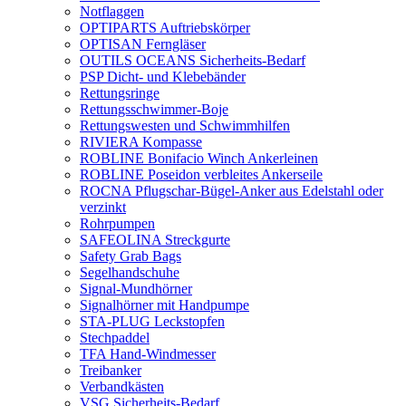
Notflaggen
OPTIPARTS Auftriebskörper
OPTISAN Ferngläser
OUTILS OCEANS Sicherheits-Bedarf
PSP Dicht- und Klebebänder
Rettungsringe
Rettungsschwimmer-Boje
Rettungswesten und Schwimmhilfen
RIVIERA Kompasse
ROBLINE Bonifacio Winch Ankerleinen
ROBLINE Poseidon verbleites Ankerseile
ROCNA Pflugschar-Bügel-Anker aus Edelstahl oder
verzinkt
Rohrpumpen
SAFEOLINA Streckgurte
Safety Grab Bags
Segelhandschuhe
Signal-Mundhörner
Signalhörner mit Handpumpe
STA-PLUG Leckstopfen
Stechpaddel
TFA Hand-Windmesser
Treibanker
Verbandkästen
VSG Sicherheits-Bedarf