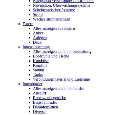
Navigation / Fischfinder / Instrumente
Navigation, Überwachungssysteme
Scheibenwischer Systeme
Strom
Wechselstromanschluß
Extern
Alles anzeigen aus Extern
Anker
Anlegen
Deck
Innenausstattung
Alles anzeigen aus Innenausstattung
Bootstühle und Tische
Kombüse
Komfort
Sanitär
Tanks
Verbindungsmaterial und Lagerung
Innenborder
Alles anzeigen aus Innenborder
Auspuff
Bootswendegetriebe
Bugstrahlruder
Dämpferplatten
Diverse