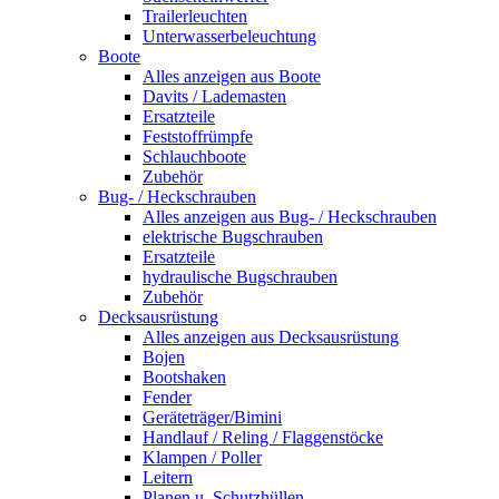
Trailerleuchten
Unterwasserbeleuchtung
Boote
Alles anzeigen aus Boote
Davits / Lademasten
Ersatzteile
Feststoffrümpfe
Schlauchboote
Zubehör
Bug- / Heckschrauben
Alles anzeigen aus Bug- / Heckschrauben
elektrische Bugschrauben
Ersatzteile
hydraulische Bugschrauben
Zubehör
Decksausrüstung
Alles anzeigen aus Decksausrüstung
Bojen
Bootshaken
Fender
Geräteträger/Bimini
Handlauf / Reling / Flaggenstöcke
Klampen / Poller
Leitern
Planen u. Schutzhüllen