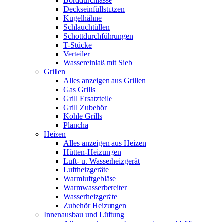
Borddurchlässe
Deckseinfüllstutzen
Kugelhähne
Schlauchtüllen
Schottdurchführungen
T-Stücke
Verteiler
Wassereinlaß mit Sieb
Grillen
Alles anzeigen aus Grillen
Gas Grills
Grill Ersatzteile
Grill Zubehör
Kohle Grills
Plancha
Heizen
Alles anzeigen aus Heizen
Hütten-Heizungen
Luft- u. Wasserheizgerät
Luftheizgeräte
Warmluftgebläse
Warmwasserbereiter
Wasserheizgeräte
Zubehör Heizungen
Innenausbau und Lüftung