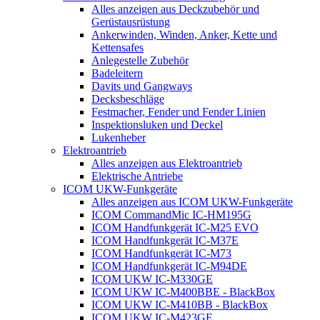
Alles anzeigen aus Deckzubehör und
Gerüstausrüstung
Ankerwinden, Winden, Anker, Kette und
Kettensafes
Anlegestelle Zubehör
Badeleitern
Davits und Gangways
Decksbeschläge
Festmacher, Fender und Fender Linien
Inspektionsluken und Deckel
Lukenheber
Elektroantrieb
Alles anzeigen aus Elektroantrieb
Elektrische Antriebe
ICOM UKW-Funkgeräte
Alles anzeigen aus ICOM UKW-Funkgeräte
ICOM CommandMic IC-HM195G
ICOM Handfunkgerät IC-M25 EVO
ICOM Handfunkgerät IC-M37E
ICOM Handfunkgerät IC-M73
ICOM Handfunkgerät IC-M94DE
ICOM UKW IC-M330GE
ICOM UKW IC-M400BBE - BlackBox
ICOM UKW IC-M410BB - BlackBox
ICOM UKW IC-M423GE