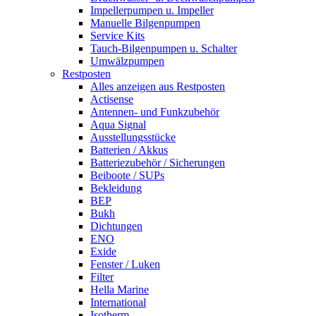
Impellerpumpen u. Impeller
Manuelle Bilgenpumpen
Service Kits
Tauch-Bilgenpumpen u. Schalter
Umwälzpumpen
Restposten
Alles anzeigen aus Restposten
Actisense
Antennen- und Funkzubehör
Aqua Signal
Ausstellungsstücke
Batterien / Akkus
Batteriezubehör / Sicherungen
Beiboote / SUPs
Bekleidung
BEP
Bukh
Dichtungen
ENO
Exide
Fenster / Luken
Filter
Hella Marine
International
Isotherm