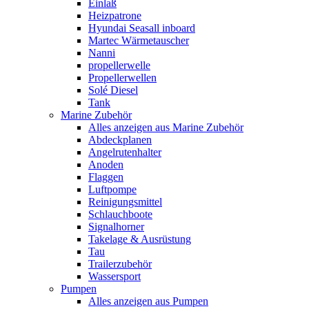
Einlaß
Heizpatrone
Hyundai Seasall inboard
Martec Wärmetauscher
Nanni
propellerwelle
Propellerwellen
Solé Diesel
Tank
Marine Zubehör
Alles anzeigen aus Marine Zubehör
Abdeckplanen
Angelrutenhalter
Anoden
Flaggen
Luftpompe
Reinigungsmittel
Schlauchboote
Signalhorner
Takelage & Ausrüstung
Tau
Trailerzubehör
Wassersport
Pumpen
Alles anzeigen aus Pumpen