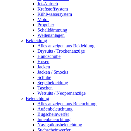
Jet-Antrieb
Kraftstoffsystem
Kühlwassersystem
Motor
Propeller
Schalldämmung
Wellenanlagen
Bekleidung
Alles anzeigen aus Bekleidung
Drysuits / Trockenanzüge
Handschuhe
Hosen
Jacken
Jacken / Smocks
Schuhe
Segelbekleidung
Taschen
Wetsuits / Neoprenanzüge
Beleuchtung
Alles anzeigen aus Beleuchtung
Außenbeleuchtung
Bugscheinwerfer
Innenbeleuchtung
Navigationsbeleuchtung
Suchscheinwerfer