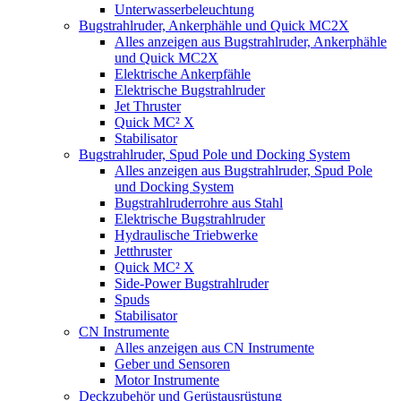
Unterwasserbeleuchtung
Bugstrahlruder, Ankerphähle und Quick MC2X
Alles anzeigen aus Bugstrahlruder, Ankerphähle
und Quick MC2X
Elektrische Ankerpfähle
Elektrische Bugstrahlruder
Jet Thruster
Quick MC² X
Stabilisator
Bugstrahlruder, Spud Pole und Docking System
Alles anzeigen aus Bugstrahlruder, Spud Pole
und Docking System
Bugstrahlruderrohre aus Stahl
Elektrische Bugstrahlruder
Hydraulische Triebwerke
Jetthruster
Quick MC² X
Side-Power Bugstrahlruder
Spuds
Stabilisator
CN Instrumente
Alles anzeigen aus CN Instrumente
Geber und Sensoren
Motor Instrumente
Deckzubehör und Gerüstausrüstung