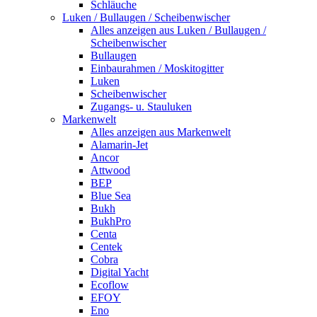
Schläuche
Luken / Bullaugen / Scheibenwischer
Alles anzeigen aus Luken / Bullaugen /
Scheibenwischer
Bullaugen
Einbaurahmen / Moskitogitter
Luken
Scheibenwischer
Zugangs- u. Stauluken
Markenwelt
Alles anzeigen aus Markenwelt
Alamarin-Jet
Ancor
Attwood
BEP
Blue Sea
Bukh
BukhPro
Centa
Centek
Cobra
Digital Yacht
Ecoflow
EFOY
Eno