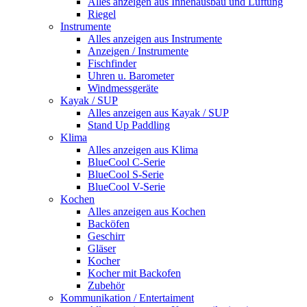
Alles anzeigen aus Innenausbau und Lüftung
Riegel
Instrumente
Alles anzeigen aus Instrumente
Anzeigen / Instrumente
Fischfinder
Uhren u. Barometer
Windmessgeräte
Kayak / SUP
Alles anzeigen aus Kayak / SUP
Stand Up Paddling
Klima
Alles anzeigen aus Klima
BlueCool C-Serie
BlueCool S-Serie
BlueCool V-Serie
Kochen
Alles anzeigen aus Kochen
Backöfen
Geschirr
Gläser
Kocher
Kocher mit Backofen
Zubehör
Kommunikation / Entertaiment