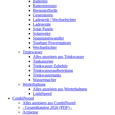
Batterien
Batterietrenner
Brennstoffzelle
Generatoren
Ladegerät / Wechselrichter
Ladegeräte
Solar Panele
Solarregler
Spannungswandler
Tragbare Powerstations
Wechselrichter
Trinkwasser
Alles anzeigen aus Trinkwasser
Tankanzeige
Trinkwasser Zubehör
Trinkwasseraufbereitung
Trinkwassertanks
Wassermacher
Werterhaltung
Alles anzeigen aus Werterhaltung
LightSpeed
CombiNoord
Alles anzeigen aus CombiNoord
- Gesamtkatalog 2026 (PDF) -
Actisense