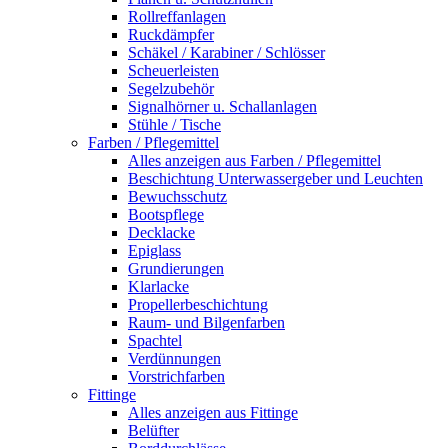
Rollreffanlagen
Ruckdämpfer
Schäkel / Karabiner / Schlösser
Scheuerleisten
Segelzubehör
Signalhörner u. Schallanlagen
Stühle / Tische
Farben / Pflegemittel
Alles anzeigen aus Farben / Pflegemittel
Beschichtung Unterwassergeber und Leuchten
Bewuchsschutz
Bootspflege
Decklacke
Epiglass
Grundierungen
Klarlacke
Propellerbeschichtung
Raum- und Bilgenfarben
Spachtel
Verdünnungen
Vorstrichfarben
Fittinge
Alles anzeigen aus Fittinge
Belüfter