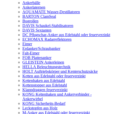
Ankerbälle
Ankerlaternen
AQUAMATE Wasser-Destillatoren
BARTON ClamSeal
Bugrollen
DAVIS Schaukel-Stabilisatoren
DAVIS Sextanten
DC Pflugschar-Anker aus Edelstahl oder feuerverzinkt
ECHOMAX Radarreflektoren
Eimer
Erdanker/Schraubanker
Falt-Eimer
FOB Plattenanker
GLEISTEIN Ankerleinen
HELLA Beleuchtungstechnik
HOLT Auftriebskörper und Kenterschutzsäcke
Ketten aus Edelstahl oder feuerverzinkt
Kettenhaken aus Edelstahl
Kettenstopper aus Edelstahl
Klappdraggen feuerverzinkt
KONG Kettenhaken und Ankerverbinder -
Ankerwirbel
KONG Sicherheits-Bedarf
Leckstopfen aus Holz
M-Anker aus Edelstahl oder feuerverzinkt