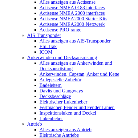
Alles anzeigen aus Actisense
Actisense NMEA 0183 interfaces
Actisense NMEA 2000 interfaces
Actisense NMEA2000 Starter Kits
Actisense NMEA2000-Netzwerk
Actisense PRO range
AIS-Transponder
Alles anzeigen aus AIS-Transponder
Em-Trak
ICOM
Ankerwinden und Decksausrüstung
Alles anzeigen aus Ankerwinden und
Decksausrüstung
Ankerwinden, Capstan, Anker und Kette
Anlegestelle Zubehör
Badeleitern
Davits und Gangways
Decksbeschläge
Elektrischer Lukenheber
Festmacher, Fender und Fender Linien
Inspektionsluken und Deckel
Lukenheber
Antrieb
Alles anzeigen aus Antrieb
Elektrische Antriebe