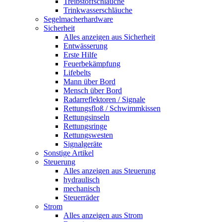
Treibstoffschläuche
Trinkwasserschläuche
Segelmacherhardware
Sicherheit
Alles anzeigen aus Sicherheit
Entwässerung
Erste Hilfe
Feuerbekämpfung
Lifebelts
Mann über Bord
Mensch über Bord
Radarreflektoren / Signale
Rettungsfloß / Schwimmkissen
Rettungsinseln
Rettungsringe
Rettungswesten
Signalgeräte
Sonstige Artikel
Steuerung
Alles anzeigen aus Steuerung
hydraulisch
mechanisch
Steuerräder
Strom
Alles anzeigen aus Strom