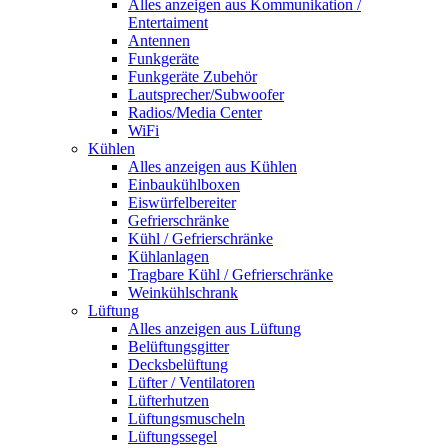
Alles anzeigen aus Kommunikation /
Entertaiment
Antennen
Funkgeräte
Funkgeräte Zubehör
Lautsprecher/Subwoofer
Radios/Media Center
WiFi
Kühlen
Alles anzeigen aus Kühlen
Einbaukühlboxen
Eiswürfelbereiter
Gefrierschränke
Kühl / Gefrierschränke
Kühlanlagen
Tragbare Kühl / Gefrierschränke
Weinkühlschrank
Lüftung
Alles anzeigen aus Lüftung
Belüftungsgitter
Decksbelüftung
Lüfter / Ventilatoren
Lüfterhutzen
Lüftungsmuscheln
Lüftungssegel