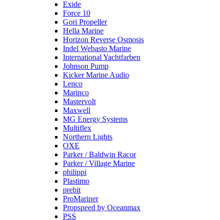
Exide
Force 10
Gori Propeller
Hella Marine
Horizon Reverse Osmosis
Indel Webasto Marine
International Yachtfarben
Johnson Pump
Kicker Marine Audio
Lenco
Marinco
Mastervolt
Maxwell
MG Energy Systems
Multiflex
Northern Lights
OXE
Parker / Baldwin Racor
Parker / Village Marine
philippi
Plastimo
prebit
ProMariner
Propspeed by Oceanmax
PSS