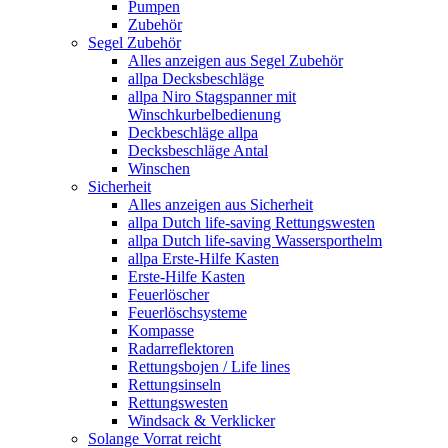
Pumpen
Zubehör
Segel Zubehör
Alles anzeigen aus Segel Zubehör
allpa Decksbeschläge
allpa Niro Stagspanner mit
Winschkurbelbedienung
Deckbeschläge allpa
Decksbeschläge Antal
Winschen
Sicherheit
Alles anzeigen aus Sicherheit
allpa Dutch life-saving Rettungswesten
allpa Dutch life-saving Wassersporthelm
allpa Erste-Hilfe Kasten
Erste-Hilfe Kasten
Feuerlöscher
Feuerlöschsysteme
Kompasse
Radarreflektoren
Rettungsbojen / Life lines
Rettungsinseln
Rettungswesten
Windsack & Verklicker
Solange Vorrat reicht