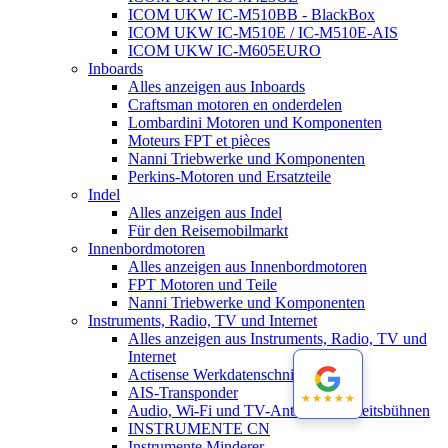
ICOM UKW IC-M510BB - BlackBox
ICOM UKW IC-M510E / IC-M510E-AIS
ICOM UKW IC-M605EURO
Inboards
Alles anzeigen aus Inboards
Craftsman motoren en onderdelen
Lombardini Motoren und Komponenten
Moteurs FPT et pièces
Nanni Triebwerke und Komponenten
Perkins-Motoren und Ersatzteile
Indel
Alles anzeigen aus Indel
Für den Reisemobilmarkt
Innenbordmotoren
Alles anzeigen aus Innenbordmotoren
FPT Motoren und Teile
Nanni Triebwerke und Komponenten
Instruments, Radio, TV und Internet
Alles anzeigen aus Instruments, Radio, TV und
Internet
Actisense Werkdatenschnitt
AIS-Transponder
★★★★★
★★★★★
Audio, Wi-Fi und TV-Antennen-Arbeitsbühnen
INSTRUMENTE CN
Instrumente Minderer