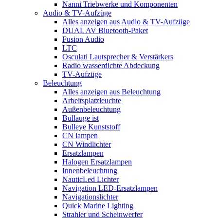
Nanni Triebwerke und Komponenten
Audio & TV-Aufzüge
Alles anzeigen aus Audio & TV-Aufzüge
DUAL AV Bluetooth-Paket
Fusion Audio
LTC
Osculati Lautsprecher & Verstärkers
Radio wasserdichte Abdeckung
TV-Aufzüge
Beleuchtung
Alles anzeigen aus Beleuchtung
Arbeitsplatzleuchte
Außenbeleuchtung
Bullauge ist
Bulleye Kunststoff
CN lampen
CN Windlichter
Ersatzlampen
Halogen Ersatzlampen
Innenbeleuchtung
NauticLed Lichter
Navigation LED-Ersatzlampen
Navigationslichter
Quick Marine Lighting
Strahler und Scheinwerfer