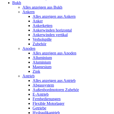
Bukh
Alles anzeigen aus Bukh
Ankern
Alles anzeigen aus Ankern
Anker
Ankerketten
Ankerwinden horizontal
Ankerwinden vertikal
Verholspille
Zubehör
Anoden
Alles anzeigen aus Anoden
Alluminium
Aluminium
Magnesium
Zink
Antrieb
Alles anzeigen aus Antrieb
Abgassystem
Außenbordmotoren Zubehör
E-Antrieb
Fernbedienungen
Flexible Motorlager
Getriebe
Hydraulikantrieb