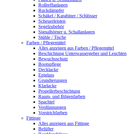
Rollreffanlagen
Ruckdämpfer
Schäkel / Karabiner / Schlösser
Scheuerleisten
Segelzubehör
Signalhörner u. Schallanlagen
Stühle / Tische
Farben / Pflegemittel
Alles anzeigen aus Farben / Pflegemittel
Beschichtung Unterwassergeber und Leuchten
Bewuchsschutz
Bootspflege
Decklacke
Epiglass
Grundierungen
Klarlacke
Propellerbeschichtung
Raum- und Bilgenfarben
Spachtel
Verdünnungen
Vorstrichfarben
Fittinge
Alles anzeigen aus Fittinge
Belüfter