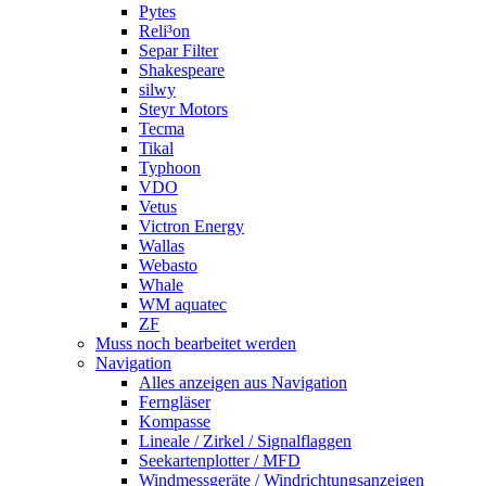
Pytes
Reli³on
Separ Filter
Shakespeare
silwy
Steyr Motors
Tecma
Tikal
Typhoon
VDO
Vetus
Victron Energy
Wallas
Webasto
Whale
WM aquatec
ZF
Muss noch bearbeitet werden
Navigation
Alles anzeigen aus Navigation
Ferngläser
Kompasse
Lineale / Zirkel / Signalflaggen
Seekartenplotter / MFD
Windmessgeräte / Windrichtungsanzeigen