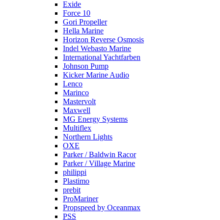
Exide
Force 10
Gori Propeller
Hella Marine
Horizon Reverse Osmosis
Indel Webasto Marine
International Yachtfarben
Johnson Pump
Kicker Marine Audio
Lenco
Marinco
Mastervolt
Maxwell
MG Energy Systems
Multiflex
Northern Lights
OXE
Parker / Baldwin Racor
Parker / Village Marine
philippi
Plastimo
prebit
ProMariner
Propspeed by Oceanmax
PSS