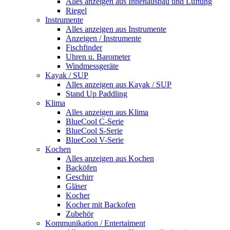
Alles anzeigen aus Innenausbau und Lüftung
Riegel
Instrumente
Alles anzeigen aus Instrumente
Anzeigen / Instrumente
Fischfinder
Uhren u. Barometer
Windmessgeräte
Kayak / SUP
Alles anzeigen aus Kayak / SUP
Stand Up Paddling
Klima
Alles anzeigen aus Klima
BlueCool C-Serie
BlueCool S-Serie
BlueCool V-Serie
Kochen
Alles anzeigen aus Kochen
Backöfen
Geschirr
Gläser
Kocher
Kocher mit Backofen
Zubehör
Kommunikation / Entertaiment