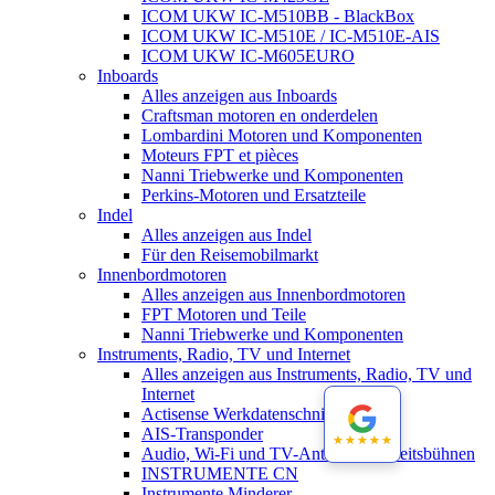
ICOM UKW IC-M510BB - BlackBox
ICOM UKW IC-M510E / IC-M510E-AIS
ICOM UKW IC-M605EURO
Inboards
Alles anzeigen aus Inboards
Craftsman motoren en onderdelen
Lombardini Motoren und Komponenten
Moteurs FPT et pièces
Nanni Triebwerke und Komponenten
Perkins-Motoren und Ersatzteile
Indel
Alles anzeigen aus Indel
Für den Reisemobilmarkt
Innenbordmotoren
Alles anzeigen aus Innenbordmotoren
FPT Motoren und Teile
Nanni Triebwerke und Komponenten
Instruments, Radio, TV und Internet
Alles anzeigen aus Instruments, Radio, TV und
Internet
Actisense Werkdatenschnitt
AIS-Transponder
★★★★★
★★★★★
Audio, Wi-Fi und TV-Antennen-Arbeitsbühnen
INSTRUMENTE CN
Instrumente Minderer