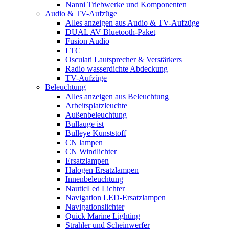
Nanni Triebwerke und Komponenten
Audio & TV-Aufzüge
Alles anzeigen aus Audio & TV-Aufzüge
DUAL AV Bluetooth-Paket
Fusion Audio
LTC
Osculati Lautsprecher & Verstärkers
Radio wasserdichte Abdeckung
TV-Aufzüge
Beleuchtung
Alles anzeigen aus Beleuchtung
Arbeitsplatzleuchte
Außenbeleuchtung
Bullauge ist
Bulleye Kunststoff
CN lampen
CN Windlichter
Ersatzlampen
Halogen Ersatzlampen
Innenbeleuchtung
NauticLed Lichter
Navigation LED-Ersatzlampen
Navigationslichter
Quick Marine Lighting
Strahler und Scheinwerfer