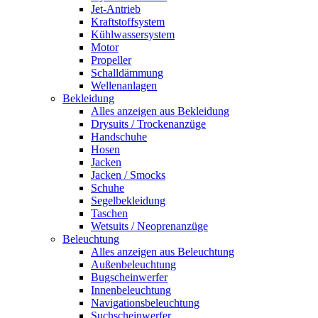
Jet-Antrieb
Kraftstoffsystem
Kühlwassersystem
Motor
Propeller
Schalldämmung
Wellenanlagen
Bekleidung
Alles anzeigen aus Bekleidung
Drysuits / Trockenanzüge
Handschuhe
Hosen
Jacken
Jacken / Smocks
Schuhe
Segelbekleidung
Taschen
Wetsuits / Neoprenanzüge
Beleuchtung
Alles anzeigen aus Beleuchtung
Außenbeleuchtung
Bugscheinwerfer
Innenbeleuchtung
Navigationsbeleuchtung
Suchscheinwerfer