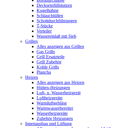
Borddurchlässe
Deckseinfüllstutzen
Kugelhähne
Schlauchtüllen
Schottdurchführungen
T-Stücke
Verteiler
Wassereinlaß mit Sieb
Grillen
Alles anzeigen aus Grillen
Gas Grills
Grill Ersatzteile
Grill Zubehör
Kohle Grills
Plancha
Heizen
Alles anzeigen aus Heizen
Hütten-Heizungen
Luft- u. Wasserheizgerät
Luftheizgeräte
Warmluftgebläse
Warmwasserbereiter
Wasserheizgeräte
Zubehör Heizungen
Innenausbau und Lüftung