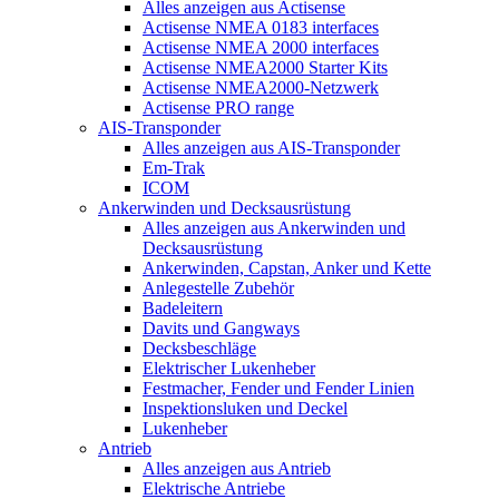
Alles anzeigen aus Actisense
Actisense NMEA 0183 interfaces
Actisense NMEA 2000 interfaces
Actisense NMEA2000 Starter Kits
Actisense NMEA2000-Netzwerk
Actisense PRO range
AIS-Transponder
Alles anzeigen aus AIS-Transponder
Em-Trak
ICOM
Ankerwinden und Decksausrüstung
Alles anzeigen aus Ankerwinden und
Decksausrüstung
Ankerwinden, Capstan, Anker und Kette
Anlegestelle Zubehör
Badeleitern
Davits und Gangways
Decksbeschläge
Elektrischer Lukenheber
Festmacher, Fender und Fender Linien
Inspektionsluken und Deckel
Lukenheber
Antrieb
Alles anzeigen aus Antrieb
Elektrische Antriebe