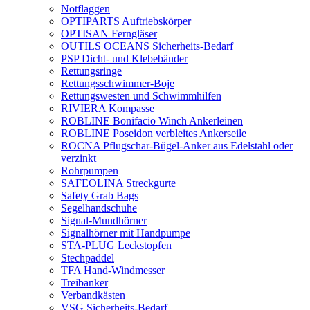
Notflaggen
OPTIPARTS Auftriebskörper
OPTISAN Ferngläser
OUTILS OCEANS Sicherheits-Bedarf
PSP Dicht- und Klebebänder
Rettungsringe
Rettungsschwimmer-Boje
Rettungswesten und Schwimmhilfen
RIVIERA Kompasse
ROBLINE Bonifacio Winch Ankerleinen
ROBLINE Poseidon verbleites Ankerseile
ROCNA Pflugschar-Bügel-Anker aus Edelstahl oder
verzinkt
Rohrpumpen
SAFEOLINA Streckgurte
Safety Grab Bags
Segelhandschuhe
Signal-Mundhörner
Signalhörner mit Handpumpe
STA-PLUG Leckstopfen
Stechpaddel
TFA Hand-Windmesser
Treibanker
Verbandkästen
VSG Sicherheits-Bedarf