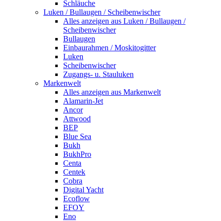
Schläuche
Luken / Bullaugen / Scheibenwischer
Alles anzeigen aus Luken / Bullaugen /
Scheibenwischer
Bullaugen
Einbaurahmen / Moskitogitter
Luken
Scheibenwischer
Zugangs- u. Stauluken
Markenwelt
Alles anzeigen aus Markenwelt
Alamarin-Jet
Ancor
Attwood
BEP
Blue Sea
Bukh
BukhPro
Centa
Centek
Cobra
Digital Yacht
Ecoflow
EFOY
Eno