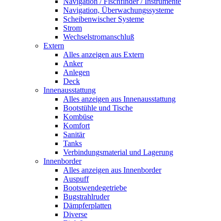
Navigation / Fischfinder / Instrumente
Navigation, Überwachungssysteme
Scheibenwischer Systeme
Strom
Wechselstromanschluß
Extern
Alles anzeigen aus Extern
Anker
Anlegen
Deck
Innenausstattung
Alles anzeigen aus Innenausstattung
Bootstühle und Tische
Kombüse
Komfort
Sanitär
Tanks
Verbindungsmaterial und Lagerung
Innenborder
Alles anzeigen aus Innenborder
Auspuff
Bootswendegetriebe
Bugstrahlruder
Dämpferplatten
Diverse