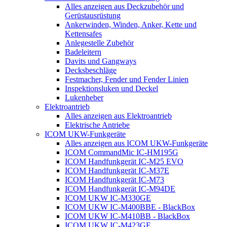
Alles anzeigen aus Deckzubehör und
Gerüstausrüstung
Ankerwinden, Winden, Anker, Kette und
Kettensafes
Anlegestelle Zubehör
Badeleitern
Davits und Gangways
Decksbeschläge
Festmacher, Fender und Fender Linien
Inspektionsluken und Deckel
Lukenheber
Elektroantrieb
Alles anzeigen aus Elektroantrieb
Elektrische Antriebe
ICOM UKW-Funkgeräte
Alles anzeigen aus ICOM UKW-Funkgeräte
ICOM CommandMic IC-HM195G
ICOM Handfunkgerät IC-M25 EVO
ICOM Handfunkgerät IC-M37E
ICOM Handfunkgerät IC-M73
ICOM Handfunkgerät IC-M94DE
ICOM UKW IC-M330GE
ICOM UKW IC-M400BBE - BlackBox
ICOM UKW IC-M410BB - BlackBox
ICOM UKW IC-M423GE