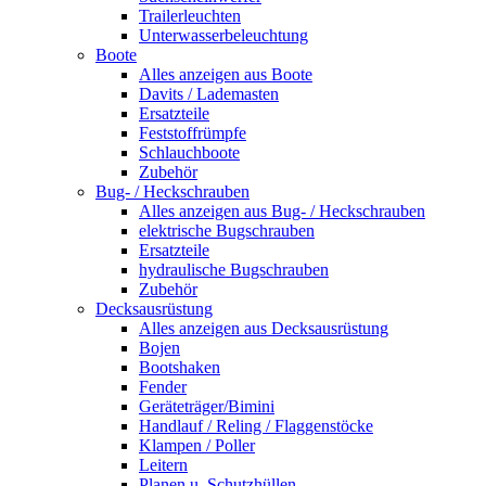
Trailerleuchten
Unterwasserbeleuchtung
Boote
Alles anzeigen aus Boote
Davits / Lademasten
Ersatzteile
Feststoffrümpfe
Schlauchboote
Zubehör
Bug- / Heckschrauben
Alles anzeigen aus Bug- / Heckschrauben
elektrische Bugschrauben
Ersatzteile
hydraulische Bugschrauben
Zubehör
Decksausrüstung
Alles anzeigen aus Decksausrüstung
Bojen
Bootshaken
Fender
Geräteträger/Bimini
Handlauf / Reling / Flaggenstöcke
Klampen / Poller
Leitern
Planen u. Schutzhüllen