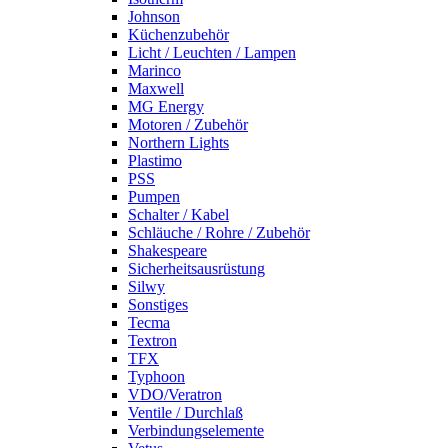
Johnson
Küchenzubehör
Licht / Leuchten / Lampen
Marinco
Maxwell
MG Energy
Motoren / Zubehör
Northern Lights
Plastimo
PSS
Pumpen
Schalter / Kabel
Schläuche / Rohre / Zubehör
Shakespeare
Sicherheitsausrüstung
Silwy
Sonstiges
Tecma
Textron
TFX
Typhoon
VDO/Veratron
Ventile / Durchlaß
Verbindungselemente