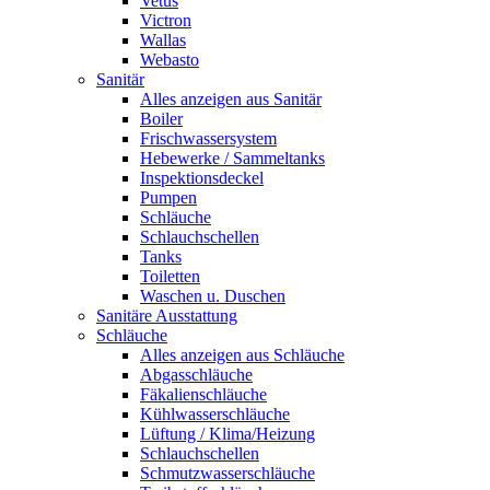
Vetus
Victron
Wallas
Webasto
Sanitär
Alles anzeigen aus Sanitär
Boiler
Frischwassersystem
Hebewerke / Sammeltanks
Inspektionsdeckel
Pumpen
Schläuche
Schlauchschellen
Tanks
Toiletten
Waschen u. Duschen
Sanitäre Ausstattung
Schläuche
Alles anzeigen aus Schläuche
Abgasschläuche
Fäkalienschläuche
Kühlwasserschläuche
Lüftung / Klima/Heizung
Schlauchschellen
Schmutzwasserschläuche