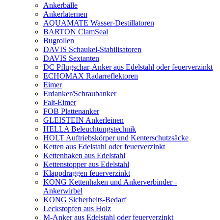
Ankerbälle
Ankerlaternen
AQUAMATE Wasser-Destillatoren
BARTON ClamSeal
Bugrollen
DAVIS Schaukel-Stabilisatoren
DAVIS Sextanten
DC Pflugschar-Anker aus Edelstahl oder feuerverzinkt
ECHOMAX Radarreflektoren
Eimer
Erdanker/Schraubanker
Falt-Eimer
FOB Plattenanker
GLEISTEIN Ankerleinen
HELLA Beleuchtungstechnik
HOLT Auftriebskörper und Kenterschutzsäcke
Ketten aus Edelstahl oder feuerverzinkt
Kettenhaken aus Edelstahl
Kettenstopper aus Edelstahl
Klappdraggen feuerverzinkt
KONG Kettenhaken und Ankerverbinder -
Ankerwirbel
KONG Sicherheits-Bedarf
Leckstopfen aus Holz
M-Anker aus Edelstahl oder feuerverzinkt