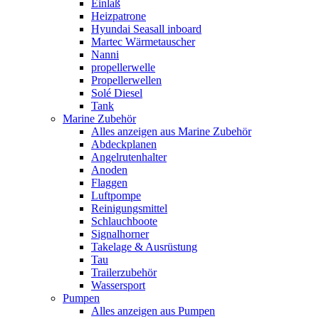
Einlaß
Heizpatrone
Hyundai Seasall inboard
Martec Wärmetauscher
Nanni
propellerwelle
Propellerwellen
Solé Diesel
Tank
Marine Zubehör
Alles anzeigen aus Marine Zubehör
Abdeckplanen
Angelrutenhalter
Anoden
Flaggen
Luftpompe
Reinigungsmittel
Schlauchboote
Signalhorner
Takelage & Ausrüstung
Tau
Trailerzubehör
Wassersport
Pumpen
Alles anzeigen aus Pumpen