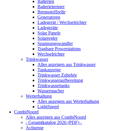
Batterien
Batterietrenner
Brennstoffzelle
Generatoren
Ladegerät / Wechselrichter
Ladegeräte
Solar Panele
Solarregler
Spannungswandler
Tragbare Powerstations
Wechselrichter
Trinkwasser
Alles anzeigen aus Trinkwasser
Tankanzeige
Trinkwasser Zubehör
Trinkwasseraufbereitung
Trinkwassertanks
Wassermacher
Werterhaltung
Alles anzeigen aus Werterhaltung
LightSpeed
CombiNoord
Alles anzeigen aus CombiNoord
- Gesamtkatalog 2026 (PDF) -
Actisense