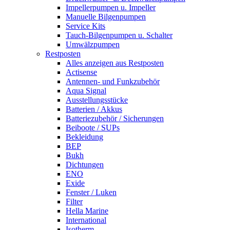
Impellerpumpen u. Impeller
Manuelle Bilgenpumpen
Service Kits
Tauch-Bilgenpumpen u. Schalter
Umwälzpumpen
Restposten
Alles anzeigen aus Restposten
Actisense
Antennen- und Funkzubehör
Aqua Signal
Ausstellungsstücke
Batterien / Akkus
Batteriezubehör / Sicherungen
Beiboote / SUPs
Bekleidung
BEP
Bukh
Dichtungen
ENO
Exide
Fenster / Luken
Filter
Hella Marine
International
Isotherm