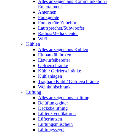
Alles anzeigen aus Kommunikation /
Entertaiment
Antennen
Funkgeräte
Funkgeräte Zubehör
Lautsprecher/Subwoofer
Radios/Media Center
WiFi
Kühlen
Alles anzeigen aus Kühlen
Einbaukühlboxen
Eiswürfelbereiter
Gefrierschränke
Kühl / Gefrierschränke
Kühlanlagen
Tragbare Kühl / Gefrierschränke
Weinkühlschrank
Lüftung
Alles anzeigen aus Lüftung
Belüftungsgitter
Decksbelüftung
Lüfter / Ventilatoren
Lüfterhutzen
Lüftungsmuscheln
Lüftungssegel