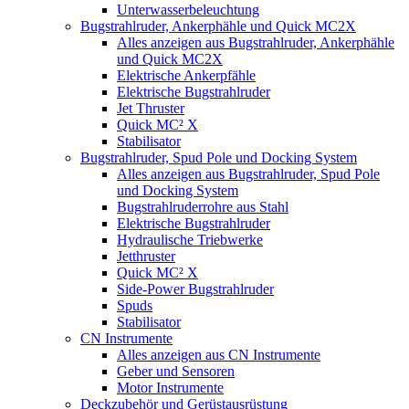
Unterwasserbeleuchtung
Bugstrahlruder, Ankerphähle und Quick MC2X
Alles anzeigen aus Bugstrahlruder, Ankerphähle
und Quick MC2X
Elektrische Ankerpfähle
Elektrische Bugstrahlruder
Jet Thruster
Quick MC² X
Stabilisator
Bugstrahlruder, Spud Pole und Docking System
Alles anzeigen aus Bugstrahlruder, Spud Pole
und Docking System
Bugstrahlruderrohre aus Stahl
Elektrische Bugstrahlruder
Hydraulische Triebwerke
Jetthruster
Quick MC² X
Side-Power Bugstrahlruder
Spuds
Stabilisator
CN Instrumente
Alles anzeigen aus CN Instrumente
Geber und Sensoren
Motor Instrumente
Deckzubehör und Gerüstausrüstung