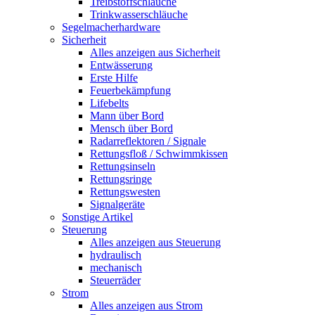
Treibstoffschläuche
Trinkwasserschläuche
Segelmacherhardware
Sicherheit
Alles anzeigen aus Sicherheit
Entwässerung
Erste Hilfe
Feuerbekämpfung
Lifebelts
Mann über Bord
Mensch über Bord
Radarreflektoren / Signale
Rettungsfloß / Schwimmkissen
Rettungsinseln
Rettungsringe
Rettungswesten
Signalgeräte
Sonstige Artikel
Steuerung
Alles anzeigen aus Steuerung
hydraulisch
mechanisch
Steuerräder
Strom
Alles anzeigen aus Strom