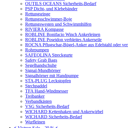
OUTILS OCEANS Sicherheits-Bedarf
PSP Dicht- und Klebebänder
Rettungsringe
Rettungsschwimmer-Boje
Rettungswesten und Schwimmhilfen
RIVIERA Kompasse
ROBLINE Bonifacio Winch Ankerleinen
ROBLINE Poseidon verbleites Ankerseile
ROCNA Pflugschar-Bügel-Anker aus Edelstahl oder ver
Rohrpumpen
SAFEOLINA Streckgurte
Safety Grab Bags
Segelhandschuhe
Signal-Mundhörner
Signalhörner mit Handpumpe
STA-PLUG Leckstopfen
Stechpaddel
TFA Hand-Windmesser
Treibanker
Verbandkästen
VSG Sicherheits-Bedarf
WICHARD Kettenhaken und Ankerwirbel
WICHARD Sicherheits-Bedarf
Wurfleinen
⚡ Victron Sale – 20 % ⚡