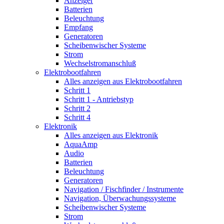
Anzeiger
Batterien
Beleuchtung
Empfang
Generatoren
Scheibenwischer Systeme
Strom
Wechselstromanschluß
Elektrobootfahren
Alles anzeigen aus Elektrobootfahren
Schritt 1
Schritt 1 - Antriebstyp
Schritt 2
Schritt 4
Elektronik
Alles anzeigen aus Elektronik
AquaAmp
Audio
Batterien
Beleuchtung
Generatoren
Navigation / Fischfinder / Instrumente
Navigation, Überwachungssysteme
Scheibenwischer Systeme
Strom