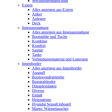
Wechselstromanschluß
Extern
Alles anzeigen aus Extern
Anker
Anlegen
Deck
Innenausstattung
Alles anzeigen aus Innenausstattung
Bootstühle und Tische
Kombüse
Komfort
Sanitär
Tanks
Verbindungsmaterial und Lagerung
Innenborder
Alles anzeigen aus Innenborder
Auspuff
Bootswendegetriebe
Bugstrahlruder
Dämpferplatten
Diverse
Einlaß
Heizpatrone
Hyundai Seasall inboard
Martec Wärmetauscher