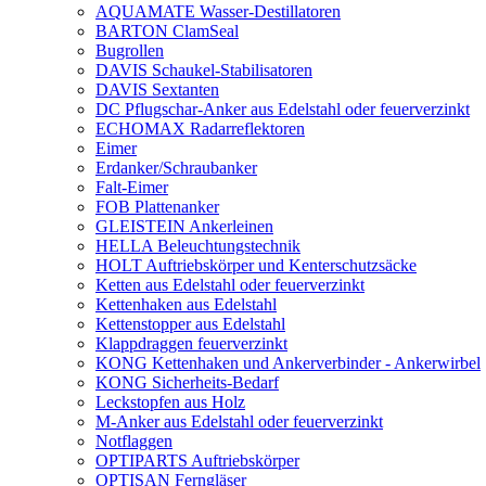
AQUAMATE Wasser-Destillatoren
BARTON ClamSeal
Bugrollen
DAVIS Schaukel-Stabilisatoren
DAVIS Sextanten
DC Pflugschar-Anker aus Edelstahl oder feuerverzinkt
ECHOMAX Radarreflektoren
Eimer
Erdanker/Schraubanker
Falt-Eimer
FOB Plattenanker
GLEISTEIN Ankerleinen
HELLA Beleuchtungstechnik
HOLT Auftriebskörper und Kenterschutzsäcke
Ketten aus Edelstahl oder feuerverzinkt
Kettenhaken aus Edelstahl
Kettenstopper aus Edelstahl
Klappdraggen feuerverzinkt
KONG Kettenhaken und Ankerverbinder - Ankerwirbel
KONG Sicherheits-Bedarf
Leckstopfen aus Holz
M-Anker aus Edelstahl oder feuerverzinkt
Notflaggen
OPTIPARTS Auftriebskörper
OPTISAN Ferngläser