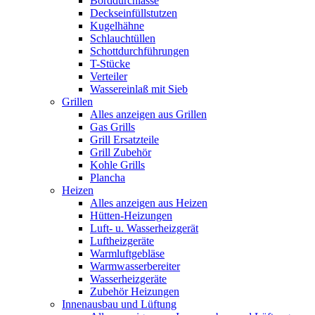
Borddurchlässe
Deckseinfüllstutzen
Kugelhähne
Schlauchtüllen
Schottdurchführungen
T-Stücke
Verteiler
Wassereinlaß mit Sieb
Grillen
Alles anzeigen aus Grillen
Gas Grills
Grill Ersatzteile
Grill Zubehör
Kohle Grills
Plancha
Heizen
Alles anzeigen aus Heizen
Hütten-Heizungen
Luft- u. Wasserheizgerät
Luftheizgeräte
Warmluftgebläse
Warmwasserbereiter
Wasserheizgeräte
Zubehör Heizungen
Innenausbau und Lüftung