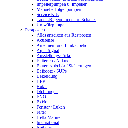
Impellerpumpen u. Impeller
Manuelle Bilgenpumpen
Service Kits
Tauch-Bilgenpumpen u. Schalter
Umwälzpumpen
Restposten
Alles anzeigen aus Restposten
Actisense
Antennen- und Funkzubehör
Aqua Signal
Ausstellungsstücke
Batterien / Akkus
Batteriezubehör / Sicherungen
Beiboote / SUPs
Bekleidung
BEP
Bukh
Dichtungen
ENO
Exide
Fenster / Luken
Filter
Hella Marine
International
Isotherm