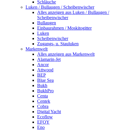
Schläuche
Luken / Bullaugen / Scheibenwischer
Alles anzeigen aus Luken / Bullaugen /
Scheibenwischer
Bullaugen
Einbaurahmen / Moskitogitter
Luken
Scheibenwischer
Zugangs- u. Stauluken
Markenwelt
Alles anzeigen aus Markenwelt
Alamarin-Jet
Ancor
Attwood
BEP
Blue Sea
Bukh
BukhPro
Centa
Centek
Cobra
Digital Yacht
Ecoflow
EFOY
Eno