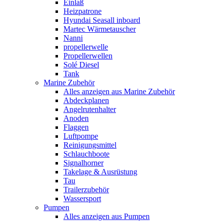
Einlaß
Heizpatrone
Hyundai Seasall inboard
Martec Wärmetauscher
Nanni
propellerwelle
Propellerwellen
Solé Diesel
Tank
Marine Zubehör
Alles anzeigen aus Marine Zubehör
Abdeckplanen
Angelrutenhalter
Anoden
Flaggen
Luftpompe
Reinigungsmittel
Schlauchboote
Signalhorner
Takelage & Ausrüstung
Tau
Trailerzubehör
Wassersport
Pumpen
Alles anzeigen aus Pumpen