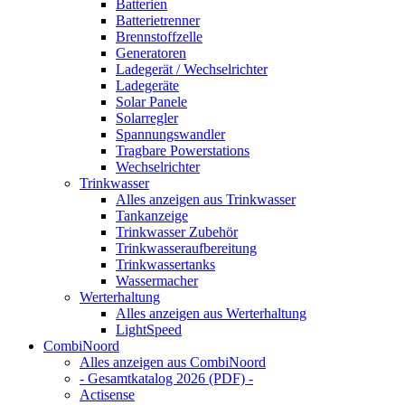
Batterien
Batterietrenner
Brennstoffzelle
Generatoren
Ladegerät / Wechselrichter
Ladegeräte
Solar Panele
Solarregler
Spannungswandler
Tragbare Powerstations
Wechselrichter
Trinkwasser
Alles anzeigen aus Trinkwasser
Tankanzeige
Trinkwasser Zubehör
Trinkwasseraufbereitung
Trinkwassertanks
Wassermacher
Werterhaltung
Alles anzeigen aus Werterhaltung
LightSpeed
CombiNoord
Alles anzeigen aus CombiNoord
- Gesamtkatalog 2026 (PDF) -
Actisense