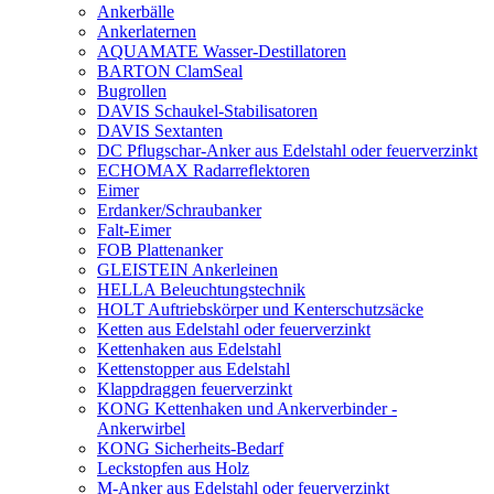
Ankerbälle
Ankerlaternen
AQUAMATE Wasser-Destillatoren
BARTON ClamSeal
Bugrollen
DAVIS Schaukel-Stabilisatoren
DAVIS Sextanten
DC Pflugschar-Anker aus Edelstahl oder feuerverzinkt
ECHOMAX Radarreflektoren
Eimer
Erdanker/Schraubanker
Falt-Eimer
FOB Plattenanker
GLEISTEIN Ankerleinen
HELLA Beleuchtungstechnik
HOLT Auftriebskörper und Kenterschutzsäcke
Ketten aus Edelstahl oder feuerverzinkt
Kettenhaken aus Edelstahl
Kettenstopper aus Edelstahl
Klappdraggen feuerverzinkt
KONG Kettenhaken und Ankerverbinder -
Ankerwirbel
KONG Sicherheits-Bedarf
Leckstopfen aus Holz
M-Anker aus Edelstahl oder feuerverzinkt