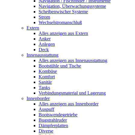
Navigation / Fischfinder / Instrumente
Navigation, Überwachungssysteme
Scheibenwischer Systeme
Strom
Wechselstromanschluß
Extern
Alles anzeigen aus Extern
Anker
Anlegen
Deck
Innenausstattung
Alles anzeigen aus Innenausstattung
Bootstühle und Tische
Kombüse
Komfort
Sanitär
Tanks
Verbindungsmaterial und Lagerung
Innenborder
Alles anzeigen aus Innenborder
Auspuff
Bootswendegetriebe
Bugstrahlruder
Dämpferplatten
Diverse