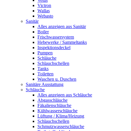
Vetus
Victron
Wallas
Webasto
Sanitär
Alles anzeigen aus Sanitär
Boiler
Frischwassersystem
Hebewerke / Sammeltanks
Inspektionsdeckel
Pumpen
Schläuche
Schlauchschellen
Tanks
Toiletten
Waschen u. Duschen
Sanitäre Ausstattung
Schläuche
Alles anzeigen aus Schläuche
Abgasschläuche
Fäkalienschläuche
Kühlwasserschläuche
Lüftung / Klima/Heizung
Schlauchschellen
Schmutzwasserschläuche