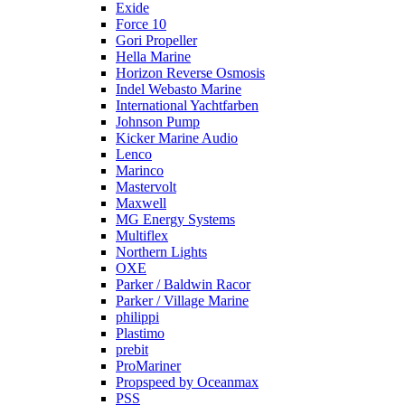
Exide
Force 10
Gori Propeller
Hella Marine
Horizon Reverse Osmosis
Indel Webasto Marine
International Yachtfarben
Johnson Pump
Kicker Marine Audio
Lenco
Marinco
Mastervolt
Maxwell
MG Energy Systems
Multiflex
Northern Lights
OXE
Parker / Baldwin Racor
Parker / Village Marine
philippi
Plastimo
prebit
ProMariner
Propspeed by Oceanmax
PSS