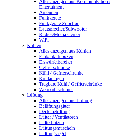
Alles anzeigen aus Kommunikation /
Entertaiment
Antennen
Funkgeräte
Funkgeräte Zubehör
Lautsprecher/Subwoofer
Radios/Media Center
WiFi
Kühlen
Alles anzeigen aus Kühlen
Einbaukühlboxen
Eiswürfelbereiter
Gefrierschränke
Kühl / Gefrierschränke
Kühlanlagen
Tragbare Kühl / Gefrierschränke
Weinkühlschrank
Lüftung
Alles anzeigen aus Lüftung
Belüftungsgitter
Decksbelüftung
Lüfter / Ventilatoren
Lüfterhutzen
Lüftungsmuscheln
Lüftungssegel