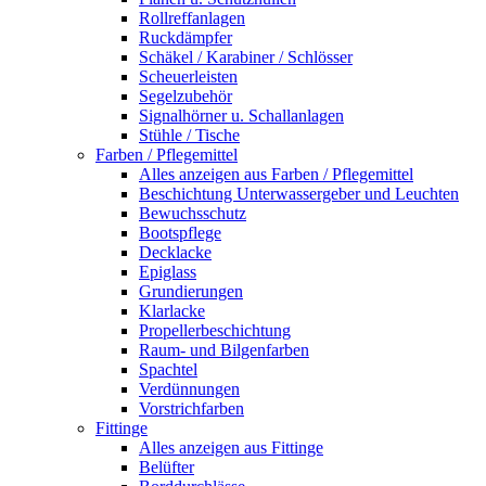
Rollreffanlagen
Ruckdämpfer
Schäkel / Karabiner / Schlösser
Scheuerleisten
Segelzubehör
Signalhörner u. Schallanlagen
Stühle / Tische
Farben / Pflegemittel
Alles anzeigen aus Farben / Pflegemittel
Beschichtung Unterwassergeber und Leuchten
Bewuchsschutz
Bootspflege
Decklacke
Epiglass
Grundierungen
Klarlacke
Propellerbeschichtung
Raum- und Bilgenfarben
Spachtel
Verdünnungen
Vorstrichfarben
Fittinge
Alles anzeigen aus Fittinge
Belüfter