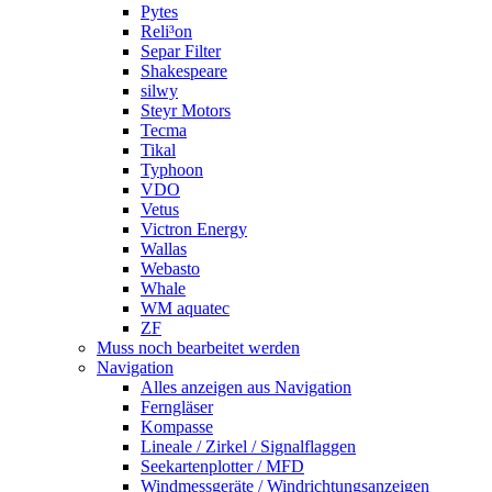
Pytes
Reli³on
Separ Filter
Shakespeare
silwy
Steyr Motors
Tecma
Tikal
Typhoon
VDO
Vetus
Victron Energy
Wallas
Webasto
Whale
WM aquatec
ZF
Muss noch bearbeitet werden
Navigation
Alles anzeigen aus Navigation
Ferngläser
Kompasse
Lineale / Zirkel / Signalflaggen
Seekartenplotter / MFD
Windmessgeräte / Windrichtungsanzeigen