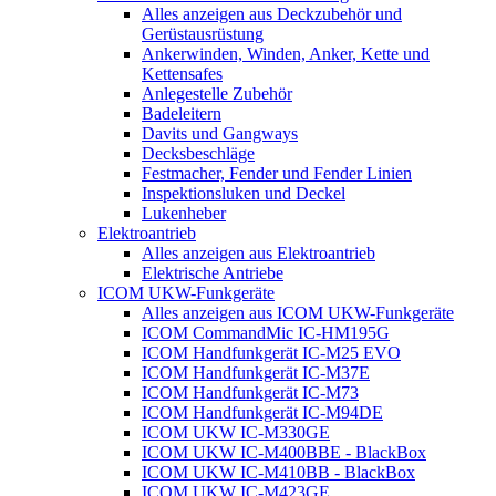
Alles anzeigen aus Deckzubehör und
Gerüstausrüstung
Ankerwinden, Winden, Anker, Kette und
Kettensafes
Anlegestelle Zubehör
Badeleitern
Davits und Gangways
Decksbeschläge
Festmacher, Fender und Fender Linien
Inspektionsluken und Deckel
Lukenheber
Elektroantrieb
Alles anzeigen aus Elektroantrieb
Elektrische Antriebe
ICOM UKW-Funkgeräte
Alles anzeigen aus ICOM UKW-Funkgeräte
ICOM CommandMic IC-HM195G
ICOM Handfunkgerät IC-M25 EVO
ICOM Handfunkgerät IC-M37E
ICOM Handfunkgerät IC-M73
ICOM Handfunkgerät IC-M94DE
ICOM UKW IC-M330GE
ICOM UKW IC-M400BBE - BlackBox
ICOM UKW IC-M410BB - BlackBox
ICOM UKW IC-M423GE