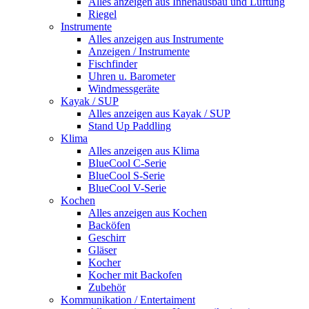
Alles anzeigen aus Innenausbau und Lüftung
Riegel
Instrumente
Alles anzeigen aus Instrumente
Anzeigen / Instrumente
Fischfinder
Uhren u. Barometer
Windmessgeräte
Kayak / SUP
Alles anzeigen aus Kayak / SUP
Stand Up Paddling
Klima
Alles anzeigen aus Klima
BlueCool C-Serie
BlueCool S-Serie
BlueCool V-Serie
Kochen
Alles anzeigen aus Kochen
Backöfen
Geschirr
Gläser
Kocher
Kocher mit Backofen
Zubehör
Kommunikation / Entertaiment