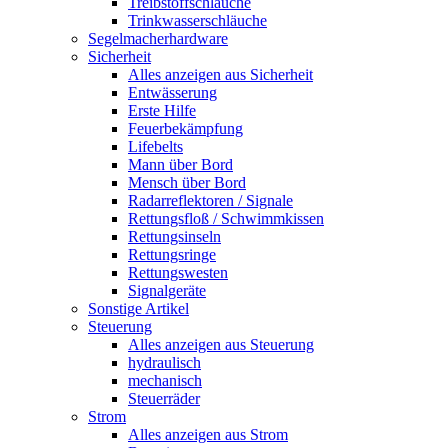
Treibstoffschläuche
Trinkwasserschläuche
Segelmacherhardware
Sicherheit
Alles anzeigen aus Sicherheit
Entwässerung
Erste Hilfe
Feuerbekämpfung
Lifebelts
Mann über Bord
Mensch über Bord
Radarreflektoren / Signale
Rettungsfloß / Schwimmkissen
Rettungsinseln
Rettungsringe
Rettungswesten
Signalgeräte
Sonstige Artikel
Steuerung
Alles anzeigen aus Steuerung
hydraulisch
mechanisch
Steuerräder
Strom
Alles anzeigen aus Strom