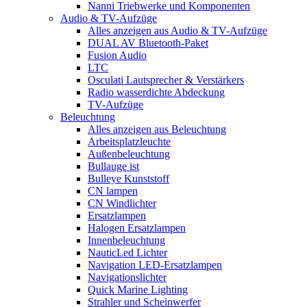
Nanni Triebwerke und Komponenten
Audio & TV-Aufzüge
Alles anzeigen aus Audio & TV-Aufzüge
DUAL AV Bluetooth-Paket
Fusion Audio
LTC
Osculati Lautsprecher & Verstärkers
Radio wasserdichte Abdeckung
TV-Aufzüge
Beleuchtung
Alles anzeigen aus Beleuchtung
Arbeitsplatzleuchte
Außenbeleuchtung
Bullauge ist
Bulleye Kunststoff
CN lampen
CN Windlichter
Ersatzlampen
Halogen Ersatzlampen
Innenbeleuchtung
NauticLed Lichter
Navigation LED-Ersatzlampen
Navigationslichter
Quick Marine Lighting
Strahler und Scheinwerfer