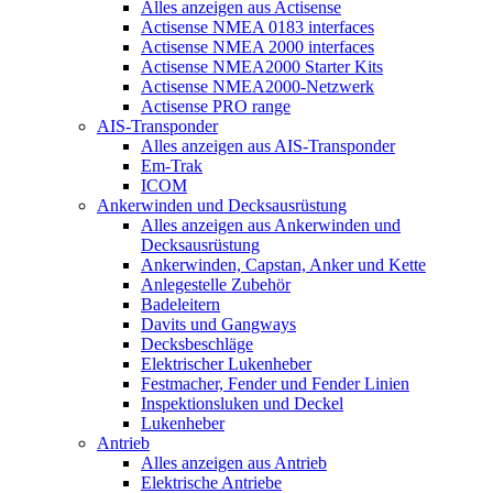
Alles anzeigen aus Actisense
Actisense NMEA 0183 interfaces
Actisense NMEA 2000 interfaces
Actisense NMEA2000 Starter Kits
Actisense NMEA2000-Netzwerk
Actisense PRO range
AIS-Transponder
Alles anzeigen aus AIS-Transponder
Em-Trak
ICOM
Ankerwinden und Decksausrüstung
Alles anzeigen aus Ankerwinden und
Decksausrüstung
Ankerwinden, Capstan, Anker und Kette
Anlegestelle Zubehör
Badeleitern
Davits und Gangways
Decksbeschläge
Elektrischer Lukenheber
Festmacher, Fender und Fender Linien
Inspektionsluken und Deckel
Lukenheber
Antrieb
Alles anzeigen aus Antrieb
Elektrische Antriebe