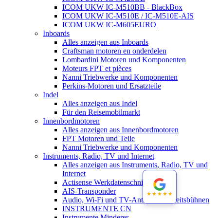
ICOM UKW IC-M510BB - BlackBox
ICOM UKW IC-M510E / IC-M510E-AIS
ICOM UKW IC-M605EURO
Inboards
Alles anzeigen aus Inboards
Craftsman motoren en onderdelen
Lombardini Motoren und Komponenten
Moteurs FPT et pièces
Nanni Triebwerke und Komponenten
Perkins-Motoren und Ersatzteile
Indel
Alles anzeigen aus Indel
Für den Reisemobilmarkt
Innenbordmotoren
Alles anzeigen aus Innenbordmotoren
FPT Motoren und Teile
Nanni Triebwerke und Komponenten
Instruments, Radio, TV und Internet
Alles anzeigen aus Instruments, Radio, TV und
Internet
Actisense Werkdatenschnitt
AIS-Transponder
★★★★★
★★★★★
Audio, Wi-Fi und TV-Antennen-Arbeitsbühnen
INSTRUMENTE CN
Instrumente Minderer