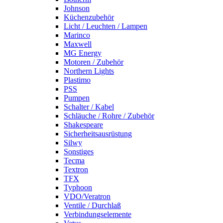
Johnson
Küchenzubehör
Licht / Leuchten / Lampen
Marinco
Maxwell
MG Energy
Motoren / Zubehör
Northern Lights
Plastimo
PSS
Pumpen
Schalter / Kabel
Schläuche / Rohre / Zubehör
Shakespeare
Sicherheitsausrüstung
Silwy
Sonstiges
Tecma
Textron
TFX
Typhoon
VDO/Veratron
Ventile / Durchlaß
Verbindungselemente