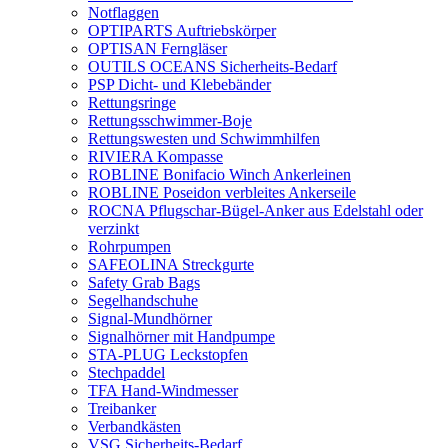
Notflaggen
OPTIPARTS Auftriebskörper
OPTISAN Ferngläser
OUTILS OCEANS Sicherheits-Bedarf
PSP Dicht- und Klebebänder
Rettungsringe
Rettungsschwimmer-Boje
Rettungswesten und Schwimmhilfen
RIVIERA Kompasse
ROBLINE Bonifacio Winch Ankerleinen
ROBLINE Poseidon verbleites Ankerseile
ROCNA Pflugschar-Bügel-Anker aus Edelstahl oder
verzinkt
Rohrpumpen
SAFEOLINA Streckgurte
Safety Grab Bags
Segelhandschuhe
Signal-Mundhörner
Signalhörner mit Handpumpe
STA-PLUG Leckstopfen
Stechpaddel
TFA Hand-Windmesser
Treibanker
Verbandkästen
VSG Sicherheits-Bedarf