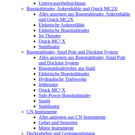
Unterwasserbeleuchtung
Bugstrahlruder, Ankerphähle und Quick MC2X
Alles anzeigen aus Bugstrahlruder, Ankerphähle
und Quick MC2X
Elektrische Ankerpfähle
Elektrische Bugstrahlruder
Jet Thruster
Quick MC² X
Stabilisator
Bugstrahlruder, Spud Pole und Docking System
Alles anzeigen aus Bugstrahlruder, Spud Pole
und Docking System
Bugstrahlruderrohre aus Stahl
Elektrische Bugstrahlruder
Hydraulische Triebwerke
Jetthruster
Quick MC² X
Side-Power Bugstrahlruder
Spuds
Stabilisator
CN Instrumente
Alles anzeigen aus CN Instrumente
Geber und Sensoren
Motor Instrumente
Deckzubehör und Gerüstausrüstung