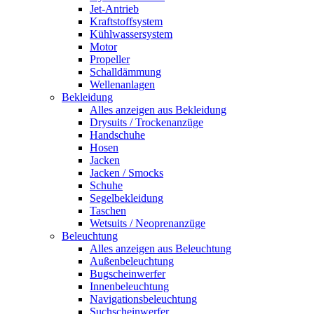
Jet-Antrieb
Kraftstoffsystem
Kühlwassersystem
Motor
Propeller
Schalldämmung
Wellenanlagen
Bekleidung
Alles anzeigen aus Bekleidung
Drysuits / Trockenanzüge
Handschuhe
Hosen
Jacken
Jacken / Smocks
Schuhe
Segelbekleidung
Taschen
Wetsuits / Neoprenanzüge
Beleuchtung
Alles anzeigen aus Beleuchtung
Außenbeleuchtung
Bugscheinwerfer
Innenbeleuchtung
Navigationsbeleuchtung
Suchscheinwerfer