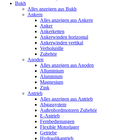
Bukh
Alles anzeigen aus Bukh
Ankern
Alles anzeigen aus Ankern
Anker
Ankerketten
Ankerwinden horizontal
Ankerwinden vertikal
Verholspille
Zubehör
Anoden
Alles anzeigen aus Anoden
Alluminium
Aluminium
Magnesium
Zink
Antrieb
Alles anzeigen aus Antrieb
Abgassystem
Außenbordmotoren Zubehör
E-Antrieb
Fernbedienungen
Flexible Motorlager
Getriebe
Hydraulikantrieb