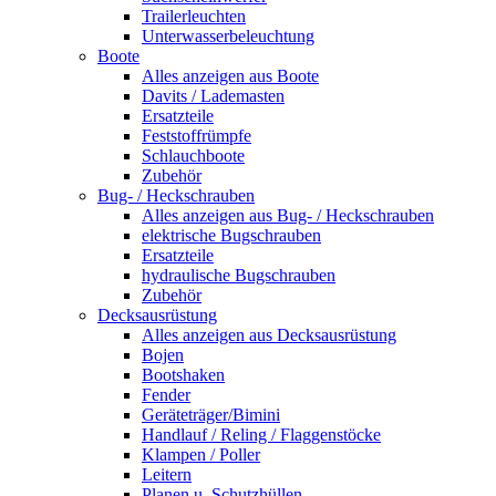
Trailerleuchten
Unterwasserbeleuchtung
Boote
Alles anzeigen aus Boote
Davits / Lademasten
Ersatzteile
Feststoffrümpfe
Schlauchboote
Zubehör
Bug- / Heckschrauben
Alles anzeigen aus Bug- / Heckschrauben
elektrische Bugschrauben
Ersatzteile
hydraulische Bugschrauben
Zubehör
Decksausrüstung
Alles anzeigen aus Decksausrüstung
Bojen
Bootshaken
Fender
Geräteträger/Bimini
Handlauf / Reling / Flaggenstöcke
Klampen / Poller
Leitern
Planen u. Schutzhüllen