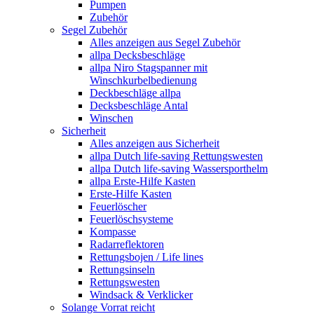
Pumpen
Zubehör
Segel Zubehör
Alles anzeigen aus Segel Zubehör
allpa Decksbeschläge
allpa Niro Stagspanner mit
Winschkurbelbedienung
Deckbeschläge allpa
Decksbeschläge Antal
Winschen
Sicherheit
Alles anzeigen aus Sicherheit
allpa Dutch life-saving Rettungswesten
allpa Dutch life-saving Wassersporthelm
allpa Erste-Hilfe Kasten
Erste-Hilfe Kasten
Feuerlöscher
Feuerlöschsysteme
Kompasse
Radarreflektoren
Rettungsbojen / Life lines
Rettungsinseln
Rettungswesten
Windsack & Verklicker
Solange Vorrat reicht