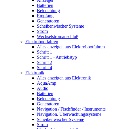
Anzeiger
Batterien
Beleuchtung
Empfang
Generatoren
Scheibenwischer Systeme
Strom
Wechselstromanschluß
Elektrobootfahren
Alles anzeigen aus Elektrobootfahren
Schritt 1
Schritt 1 - Antriebstyp
Schritt 2
Schritt 4
Elektronik
Alles anzeigen aus Elektronik
AquaAmp
Audio
Batterien
Beleuchtung
Generatoren
Navigation / Fischfinder / Instrumente
Navigation, Überwachungssysteme
Scheibenwischer Systeme
Strom