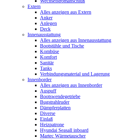
Wechselstromanschluß
Extern
Alles anzeigen aus Extern
Anker
Anlegen
Deck
Innenausstattung
Alles anzeigen aus Innenausstattung
Bootstühle und Tische
Kombüse
Komfort
Sanitär
Tanks
Verbindungsmaterial und Lagerung
Innenborder
Alles anzeigen aus Innenborder
Auspuff
Bootswendegetriebe
Bugstrahlruder
Dämpferplatten
Diverse
Einlaß
Heizpatrone
Hyundai Seasall inboard
Martec Wärmetauscher