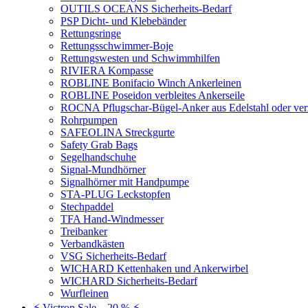
OUTILS OCEANS Sicherheits-Bedarf
PSP Dicht- und Klebebänder
Rettungsringe
Rettungsschwimmer-Boje
Rettungswesten und Schwimmhilfen
RIVIERA Kompasse
ROBLINE Bonifacio Winch Ankerleinen
ROBLINE Poseidon verbleites Ankerseile
ROCNA Pflugschar-Bügel-Anker aus Edelstahl oder ver
Rohrpumpen
SAFEOLINA Streckgurte
Safety Grab Bags
Segelhandschuhe
Signal-Mundhörner
Signalhörner mit Handpumpe
STA-PLUG Leckstopfen
Stechpaddel
TFA Hand-Windmesser
Treibanker
Verbandkästen
VSG Sicherheits-Bedarf
WICHARD Kettenhaken und Ankerwirbel
WICHARD Sicherheits-Bedarf
Wurfleinen
⚡ Victron Sale – 20 % ⚡