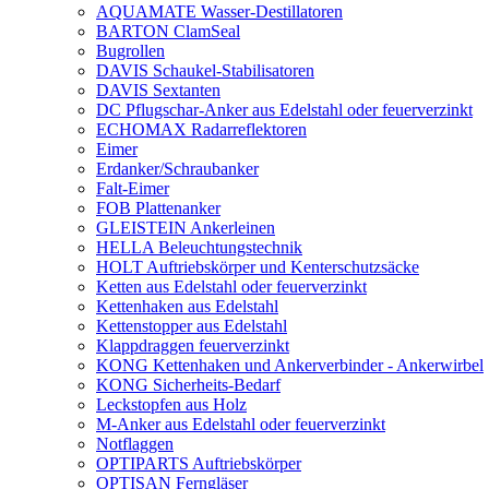
AQUAMATE Wasser-Destillatoren
BARTON ClamSeal
Bugrollen
DAVIS Schaukel-Stabilisatoren
DAVIS Sextanten
DC Pflugschar-Anker aus Edelstahl oder feuerverzinkt
ECHOMAX Radarreflektoren
Eimer
Erdanker/Schraubanker
Falt-Eimer
FOB Plattenanker
GLEISTEIN Ankerleinen
HELLA Beleuchtungstechnik
HOLT Auftriebskörper und Kenterschutzsäcke
Ketten aus Edelstahl oder feuerverzinkt
Kettenhaken aus Edelstahl
Kettenstopper aus Edelstahl
Klappdraggen feuerverzinkt
KONG Kettenhaken und Ankerverbinder - Ankerwirbel
KONG Sicherheits-Bedarf
Leckstopfen aus Holz
M-Anker aus Edelstahl oder feuerverzinkt
Notflaggen
OPTIPARTS Auftriebskörper
OPTISAN Ferngläser