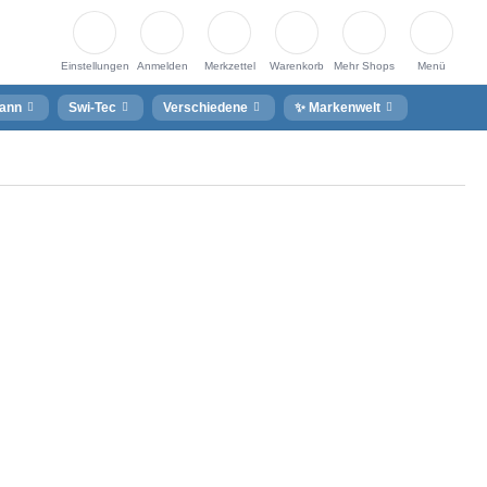
Einstellungen
Anmelden
Merkzettel
Warenkorb
Mehr Shops
Menü
ann
Swi-Tec
Verschiedene
✨ Markenwelt