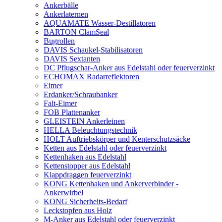
Ankerbälle
Ankerlaternen
AQUAMATE Wasser-Destillatoren
BARTON ClamSeal
Bugrollen
DAVIS Schaukel-Stabilisatoren
DAVIS Sextanten
DC Pflugschar-Anker aus Edelstahl oder feuerverzinkt
ECHOMAX Radarreflektoren
Eimer
Erdanker/Schraubanker
Falt-Eimer
FOB Plattenanker
GLEISTEIN Ankerleinen
HELLA Beleuchtungstechnik
HOLT Auftriebskörper und Kenterschutzsäcke
Ketten aus Edelstahl oder feuerverzinkt
Kettenhaken aus Edelstahl
Kettenstopper aus Edelstahl
Klappdraggen feuerverzinkt
KONG Kettenhaken und Ankerverbinder -
Ankerwirbel
KONG Sicherheits-Bedarf
Leckstopfen aus Holz
M-Anker aus Edelstahl oder feuerverzinkt