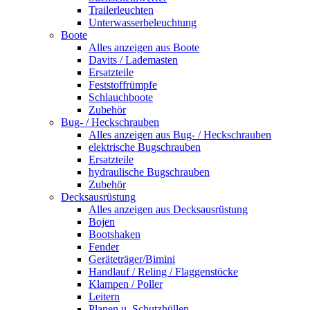
Trailerleuchten
Unterwasserbeleuchtung
Boote
Alles anzeigen aus Boote
Davits / Lademasten
Ersatzteile
Feststoffrümpfe
Schlauchboote
Zubehör
Bug- / Heckschrauben
Alles anzeigen aus Bug- / Heckschrauben
elektrische Bugschrauben
Ersatzteile
hydraulische Bugschrauben
Zubehör
Decksausrüstung
Alles anzeigen aus Decksausrüstung
Bojen
Bootshaken
Fender
Geräteträger/Bimini
Handlauf / Reling / Flaggenstöcke
Klampen / Poller
Leitern
Planen u. Schutzhüllen