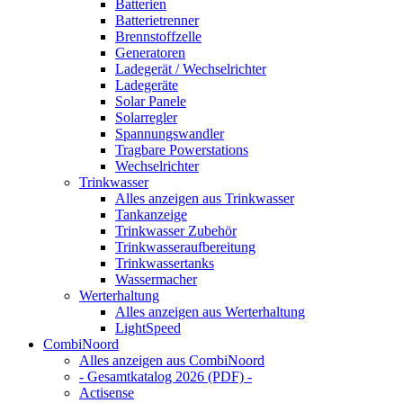
Batterien
Batterietrenner
Brennstoffzelle
Generatoren
Ladegerät / Wechselrichter
Ladegeräte
Solar Panele
Solarregler
Spannungswandler
Tragbare Powerstations
Wechselrichter
Trinkwasser
Alles anzeigen aus Trinkwasser
Tankanzeige
Trinkwasser Zubehör
Trinkwasseraufbereitung
Trinkwassertanks
Wassermacher
Werterhaltung
Alles anzeigen aus Werterhaltung
LightSpeed
CombiNoord
Alles anzeigen aus CombiNoord
- Gesamtkatalog 2026 (PDF) -
Actisense