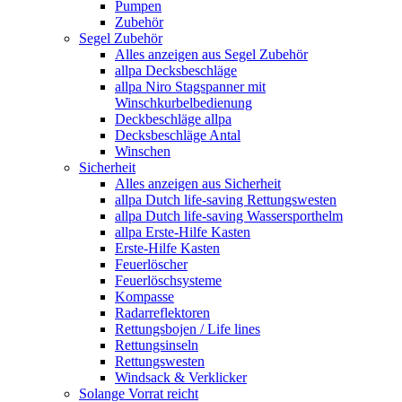
Pumpen
Zubehör
Segel Zubehör
Alles anzeigen aus Segel Zubehör
allpa Decksbeschläge
allpa Niro Stagspanner mit
Winschkurbelbedienung
Deckbeschläge allpa
Decksbeschläge Antal
Winschen
Sicherheit
Alles anzeigen aus Sicherheit
allpa Dutch life-saving Rettungswesten
allpa Dutch life-saving Wassersporthelm
allpa Erste-Hilfe Kasten
Erste-Hilfe Kasten
Feuerlöscher
Feuerlöschsysteme
Kompasse
Radarreflektoren
Rettungsbojen / Life lines
Rettungsinseln
Rettungswesten
Windsack & Verklicker
Solange Vorrat reicht