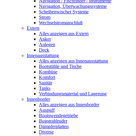
Navigation / Fischfinder / Instrumente
Navigation, Überwachungssysteme
Scheibenwischer Systeme
Strom
Wechselstromanschluß
Extern
Alles anzeigen aus Extern
Anker
Anlegen
Deck
Innenausstattung
Alles anzeigen aus Innenausstattung
Bootstühle und Tische
Kombüse
Komfort
Sanitär
Tanks
Verbindungsmaterial und Lagerung
Innenborder
Alles anzeigen aus Innenborder
Auspuff
Bootswendegetriebe
Bugstrahlruder
Dämpferplatten
Diverse