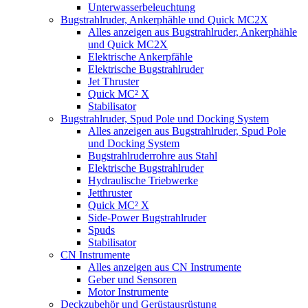
Unterwasserbeleuchtung
Bugstrahlruder, Ankerphähle und Quick MC2X
Alles anzeigen aus Bugstrahlruder, Ankerphähle
und Quick MC2X
Elektrische Ankerpfähle
Elektrische Bugstrahlruder
Jet Thruster
Quick MC² X
Stabilisator
Bugstrahlruder, Spud Pole und Docking System
Alles anzeigen aus Bugstrahlruder, Spud Pole
und Docking System
Bugstrahlruderrohre aus Stahl
Elektrische Bugstrahlruder
Hydraulische Triebwerke
Jetthruster
Quick MC² X
Side-Power Bugstrahlruder
Spuds
Stabilisator
CN Instrumente
Alles anzeigen aus CN Instrumente
Geber und Sensoren
Motor Instrumente
Deckzubehör und Gerüstausrüstung