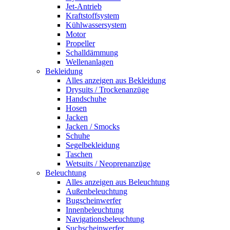
Jet-Antrieb
Kraftstoffsystem
Kühlwassersystem
Motor
Propeller
Schalldämmung
Wellenanlagen
Bekleidung
Alles anzeigen aus Bekleidung
Drysuits / Trockenanzüge
Handschuhe
Hosen
Jacken
Jacken / Smocks
Schuhe
Segelbekleidung
Taschen
Wetsuits / Neoprenanzüge
Beleuchtung
Alles anzeigen aus Beleuchtung
Außenbeleuchtung
Bugscheinwerfer
Innenbeleuchtung
Navigationsbeleuchtung
Suchscheinwerfer