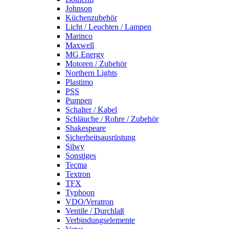
Johnson
Küchenzubehör
Licht / Leuchten / Lampen
Marinco
Maxwell
MG Energy
Motoren / Zubehör
Northern Lights
Plastimo
PSS
Pumpen
Schalter / Kabel
Schläuche / Rohre / Zubehör
Shakespeare
Sicherheitsausrüstung
Silwy
Sonstiges
Tecma
Textron
TFX
Typhoon
VDO/Veratron
Ventile / Durchlaß
Verbindungselemente