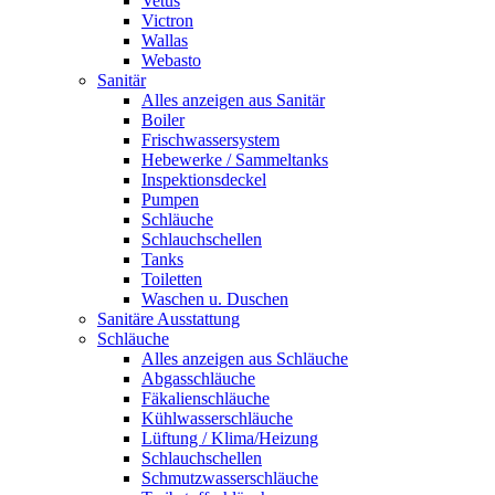
Vetus
Victron
Wallas
Webasto
Sanitär
Alles anzeigen aus Sanitär
Boiler
Frischwassersystem
Hebewerke / Sammeltanks
Inspektionsdeckel
Pumpen
Schläuche
Schlauchschellen
Tanks
Toiletten
Waschen u. Duschen
Sanitäre Ausstattung
Schläuche
Alles anzeigen aus Schläuche
Abgasschläuche
Fäkalienschläuche
Kühlwasserschläuche
Lüftung / Klima/Heizung
Schlauchschellen
Schmutzwasserschläuche