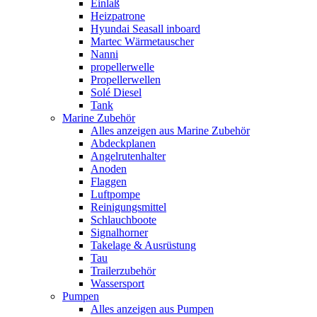
Einlaß
Heizpatrone
Hyundai Seasall inboard
Martec Wärmetauscher
Nanni
propellerwelle
Propellerwellen
Solé Diesel
Tank
Marine Zubehör
Alles anzeigen aus Marine Zubehör
Abdeckplanen
Angelrutenhalter
Anoden
Flaggen
Luftpompe
Reinigungsmittel
Schlauchboote
Signalhorner
Takelage & Ausrüstung
Tau
Trailerzubehör
Wassersport
Pumpen
Alles anzeigen aus Pumpen