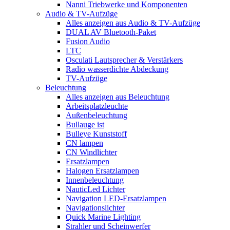
Nanni Triebwerke und Komponenten
Audio & TV-Aufzüge
Alles anzeigen aus Audio & TV-Aufzüge
DUAL AV Bluetooth-Paket
Fusion Audio
LTC
Osculati Lautsprecher & Verstärkers
Radio wasserdichte Abdeckung
TV-Aufzüge
Beleuchtung
Alles anzeigen aus Beleuchtung
Arbeitsplatzleuchte
Außenbeleuchtung
Bullauge ist
Bulleye Kunststoff
CN lampen
CN Windlichter
Ersatzlampen
Halogen Ersatzlampen
Innenbeleuchtung
NauticLed Lichter
Navigation LED-Ersatzlampen
Navigationslichter
Quick Marine Lighting
Strahler und Scheinwerfer