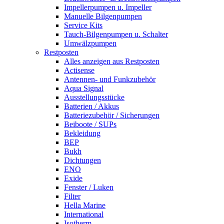
Impellerpumpen u. Impeller
Manuelle Bilgenpumpen
Service Kits
Tauch-Bilgenpumpen u. Schalter
Umwälzpumpen
Restposten
Alles anzeigen aus Restposten
Actisense
Antennen- und Funkzubehör
Aqua Signal
Ausstellungsstücke
Batterien / Akkus
Batteriezubehör / Sicherungen
Beiboote / SUPs
Bekleidung
BEP
Bukh
Dichtungen
ENO
Exide
Fenster / Luken
Filter
Hella Marine
International
Isotherm