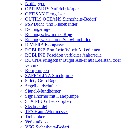
Notflaggen
OPTIPARTS Auftriebskörper
OPTISAN Ferngläser
OUTILS OCEANS Sicherheits-Bedarf
PSP Dicht- und Klebebänder
Rettungsringe
Rettungsschwimmer-Boje
Rettungswesten und Schwimmhilfen
RIVIERA Kompasse
ROBLINE Bonifacio Winch Ankerleinen
ROBLINE Poseidon verbleites Ankerseile
ROCNA Pflugschar-Bügel-Anker aus Edelstahl oder
verzinkt
Rohrpumpen
SAFEOLINA Streckgurte
Safety Grab Bags
Segelhandschuhe
Signal-Mundhörner
Signalhörner mit Handpumpe
STA-PLUG Leckstopfen
Stechpaddel
TFA Hand-Windmesser
Treibanker
Verbandkästen
VSG Sicherheits-Bedarf