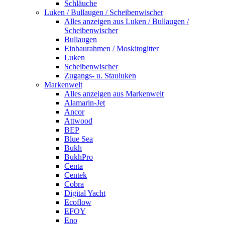
Schläuche
Luken / Bullaugen / Scheibenwischer
Alles anzeigen aus Luken / Bullaugen /
Scheibenwischer
Bullaugen
Einbaurahmen / Moskitogitter
Luken
Scheibenwischer
Zugangs- u. Stauluken
Markenwelt
Alles anzeigen aus Markenwelt
Alamarin-Jet
Ancor
Attwood
BEP
Blue Sea
Bukh
BukhPro
Centa
Centek
Cobra
Digital Yacht
Ecoflow
EFOY
Eno