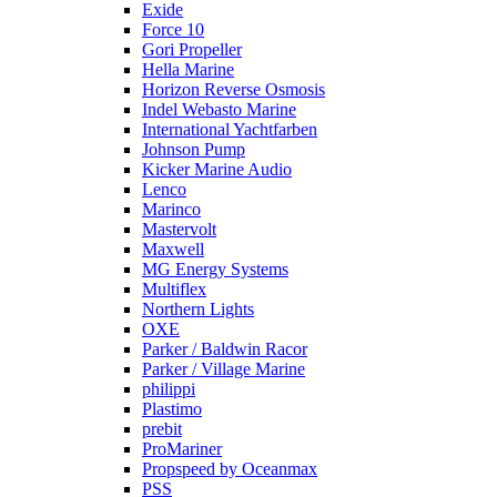
Exide
Force 10
Gori Propeller
Hella Marine
Horizon Reverse Osmosis
Indel Webasto Marine
International Yachtfarben
Johnson Pump
Kicker Marine Audio
Lenco
Marinco
Mastervolt
Maxwell
MG Energy Systems
Multiflex
Northern Lights
OXE
Parker / Baldwin Racor
Parker / Village Marine
philippi
Plastimo
prebit
ProMariner
Propspeed by Oceanmax
PSS