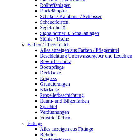
Rollreffanlagen
Ruckdämpfer
Schäkel / Karabiner / Schlösser
Scheuerleisten
Segelzubehör
Signalhörner u. Schallanlagen
Stühle / Tische
Farben / Pflegemittel
Alles anzeigen aus Farben / Pflegemittel
Beschichtung Unterwassergeber und Leuchten
Bewuchsschutz
Bootspflege
Decklacke
Epiglass
Grundierungen
Klarlacke
Propellerbeschichtung
Raum- und Bilgenfarben
Spachtel
Verdünnungen
Vorstrichfarben
Fittinge
Alles anzeigen aus Fittinge
Belüfter