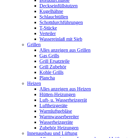
Borddurchlässe
Deckseinfüllstutzen
Kugelhähne
Schlauchtüllen
Schottdurchführungen
T-Stücke
Verteiler
Wassereinlaß mit Sieb
Grillen
Alles anzeigen aus Grillen
Gas Grills
Grill Ersatzteile
Grill Zubehör
Kohle Grills
Plancha
Heizen
Alles anzeigen aus Heizen
Hütten-Heizungen
Luft- u. Wasserheizgerät
Luftheizgeräte
Warmluftgebläse
Warmwasserbereiter
Wasserheizgeräte
Zubehör Heizungen
Innenausbau und Lüftung