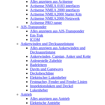
Alles anzeigen aus Actisense
Actisense NMEA 0183 interfaces
Actisense NMEA 2000 interfaces
Actisense NMEA2000 Starter Kits
Actisense NMEA2000-Netzwerk
Actisense PRO range
AIS-Transponder
Alles anzeigen aus AIS-Transponder
Em-Trak
ICOM
Ankerwinden und Decksausrüstung
Alles anzeigen aus Ankerwinden und
Decksausrüstung
Ankerwinden, Capstan, Anker und Kette
Anlegestelle Zubehör
Badeleitern
Davits und Gangways
Decksbeschläge
Elektrischer Lukenheber
Festmacher, Fender und Fender Linien
Inspektionsluken und Deckel
Lukenheber
Antrieb
Alles anzeigen aus Antrieb
Elektrische Antriebe