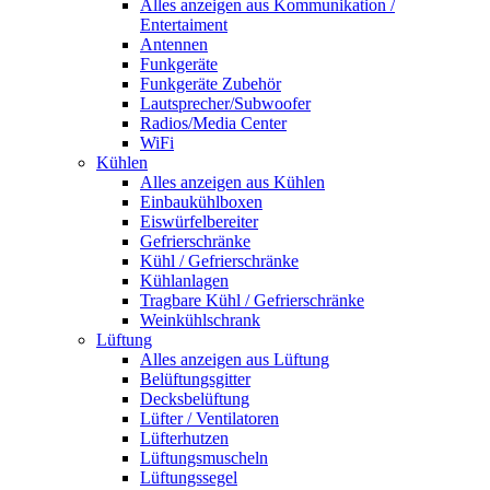
Alles anzeigen aus Kommunikation /
Entertaiment
Antennen
Funkgeräte
Funkgeräte Zubehör
Lautsprecher/Subwoofer
Radios/Media Center
WiFi
Kühlen
Alles anzeigen aus Kühlen
Einbaukühlboxen
Eiswürfelbereiter
Gefrierschränke
Kühl / Gefrierschränke
Kühlanlagen
Tragbare Kühl / Gefrierschränke
Weinkühlschrank
Lüftung
Alles anzeigen aus Lüftung
Belüftungsgitter
Decksbelüftung
Lüfter / Ventilatoren
Lüfterhutzen
Lüftungsmuscheln
Lüftungssegel