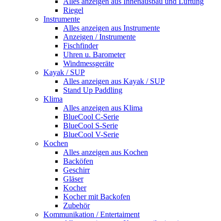
Alles anzeigen aus Innenausbau und Lüftung
Riegel
Instrumente
Alles anzeigen aus Instrumente
Anzeigen / Instrumente
Fischfinder
Uhren u. Barometer
Windmessgeräte
Kayak / SUP
Alles anzeigen aus Kayak / SUP
Stand Up Paddling
Klima
Alles anzeigen aus Klima
BlueCool C-Serie
BlueCool S-Serie
BlueCool V-Serie
Kochen
Alles anzeigen aus Kochen
Backöfen
Geschirr
Gläser
Kocher
Kocher mit Backofen
Zubehör
Kommunikation / Entertaiment