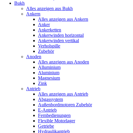
Bukh
Alles anzeigen aus Bukh
Ankern
Alles anzeigen aus Ankern
Anker
Ankerketten
Ankerwinden horizontal
Ankerwinden vertikal
Verholspille
Zubehör
Anoden
Alles anzeigen aus Anoden
Alluminium
Aluminium
Magnesium
Zink
Antrieb
Alles anzeigen aus Antrieb
Abgassystem
Außenbordmotoren Zubehör
E-Antrieb
Fernbedienungen
Flexible Motorlager
Getriebe
Hydraulikantrieb