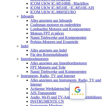
ICOM UKW IC-M510BB - BlackBox
ICOM UKW IC-M510E / IC-M510E-AIS
ICOM UKW IC-M605EURO
Inboards
Alles anzeigen aus Inboards
Craftsman motoren en onderdelen
Lombardini Motoren und Komponenten
Moteurs FPT et pièces
Nanni Triebwerke und Komponenten
Perkins-Motoren und Ersatzteile
Indel
Alles anzeigen aus Indel
Für den Reisemobilmarkt
Innenbordmotoren
Alles anzeigen aus Innenbordmotoren
FPT Motoren und Teile
Nanni Triebwerke und Komponenten
Instruments, Radio, TV und Internet
Alles anzeigen aus Instruments, Radio, TV und
Internet
Actisense Werkdatenschnitt
AIS-Transponder
★★★★★
★★★★★
Audio, Wi-Fi und TV-Antennen-Arbeitsbühnen
INSTRUMENTE CN
Instrumente Minderer