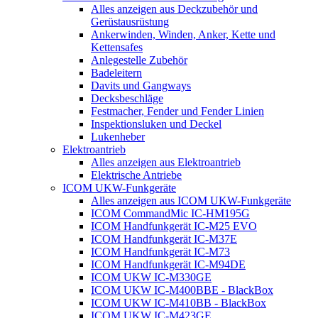
Alles anzeigen aus Deckzubehör und
Gerüstausrüstung
Ankerwinden, Winden, Anker, Kette und
Kettensafes
Anlegestelle Zubehör
Badeleitern
Davits und Gangways
Decksbeschläge
Festmacher, Fender und Fender Linien
Inspektionsluken und Deckel
Lukenheber
Elektroantrieb
Alles anzeigen aus Elektroantrieb
Elektrische Antriebe
ICOM UKW-Funkgeräte
Alles anzeigen aus ICOM UKW-Funkgeräte
ICOM CommandMic IC-HM195G
ICOM Handfunkgerät IC-M25 EVO
ICOM Handfunkgerät IC-M37E
ICOM Handfunkgerät IC-M73
ICOM Handfunkgerät IC-M94DE
ICOM UKW IC-M330GE
ICOM UKW IC-M400BBE - BlackBox
ICOM UKW IC-M410BB - BlackBox
ICOM UKW IC-M423GE