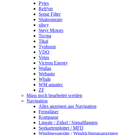
Pytes
Reli³on
Separ Filter
Shakespeare
silwy
Steyr Motors
Tecma
Tikal
Typhoon
VDO
Vetus
Victron Energy
Wallas
Webasto
Whale
WM aquatec
ZF
Muss noch bearbeitet werden
Navigation
Alles anzeigen aus Navigation
Ferngläser
Kompasse
Lineale / Zirkel / Signalflaggen
Seekartenplotter / MFD
Windmessgeräte / Windrichtungsanzeigen