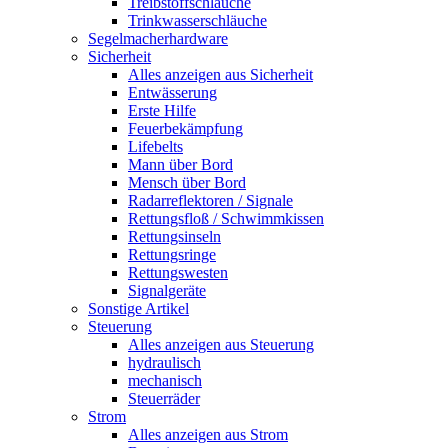
Treibstoffschläuche
Trinkwasserschläuche
Segelmacherhardware
Sicherheit
Alles anzeigen aus Sicherheit
Entwässerung
Erste Hilfe
Feuerbekämpfung
Lifebelts
Mann über Bord
Mensch über Bord
Radarreflektoren / Signale
Rettungsfloß / Schwimmkissen
Rettungsinseln
Rettungsringe
Rettungswesten
Signalgeräte
Sonstige Artikel
Steuerung
Alles anzeigen aus Steuerung
hydraulisch
mechanisch
Steuerräder
Strom
Alles anzeigen aus Strom