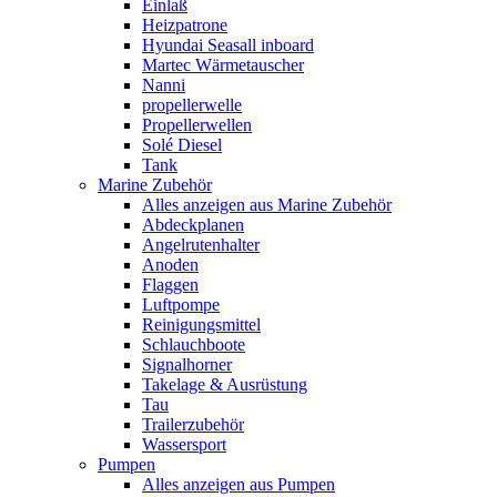
Einlaß
Heizpatrone
Hyundai Seasall inboard
Martec Wärmetauscher
Nanni
propellerwelle
Propellerwellen
Solé Diesel
Tank
Marine Zubehör
Alles anzeigen aus Marine Zubehör
Abdeckplanen
Angelrutenhalter
Anoden
Flaggen
Luftpompe
Reinigungsmittel
Schlauchboote
Signalhorner
Takelage & Ausrüstung
Tau
Trailerzubehör
Wassersport
Pumpen
Alles anzeigen aus Pumpen