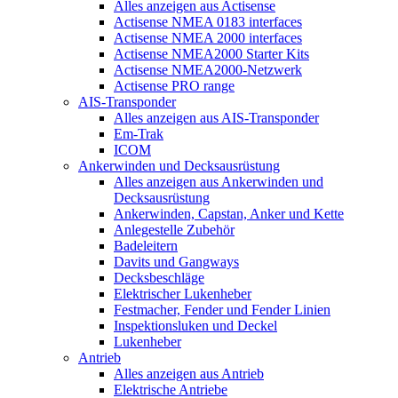
Alles anzeigen aus Actisense
Actisense NMEA 0183 interfaces
Actisense NMEA 2000 interfaces
Actisense NMEA2000 Starter Kits
Actisense NMEA2000-Netzwerk
Actisense PRO range
AIS-Transponder
Alles anzeigen aus AIS-Transponder
Em-Trak
ICOM
Ankerwinden und Decksausrüstung
Alles anzeigen aus Ankerwinden und
Decksausrüstung
Ankerwinden, Capstan, Anker und Kette
Anlegestelle Zubehör
Badeleitern
Davits und Gangways
Decksbeschläge
Elektrischer Lukenheber
Festmacher, Fender und Fender Linien
Inspektionsluken und Deckel
Lukenheber
Antrieb
Alles anzeigen aus Antrieb
Elektrische Antriebe