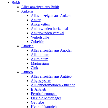
Bukh
Alles anzeigen aus Bukh
Ankern
Alles anzeigen aus Ankern
Anker
Ankerketten
Ankerwinden horizontal
Ankerwinden vertikal
Verholspille
Zubehör
Anoden
Alles anzeigen aus Anoden
Alluminium
Aluminium
Magnesium
Zink
Antrieb
Alles anzeigen aus Antrieb
Abgassystem
Außenbordmotoren Zubehör
E-Antrieb
Fernbedienungen
Flexible Motorlager
Getriebe
Hydraulikantrieb