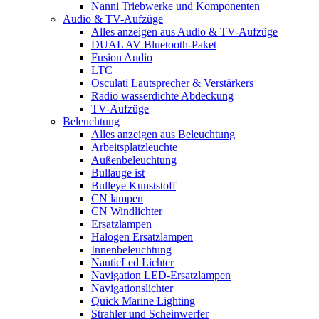
Nanni Triebwerke und Komponenten
Audio & TV-Aufzüge
Alles anzeigen aus Audio & TV-Aufzüge
DUAL AV Bluetooth-Paket
Fusion Audio
LTC
Osculati Lautsprecher & Verstärkers
Radio wasserdichte Abdeckung
TV-Aufzüge
Beleuchtung
Alles anzeigen aus Beleuchtung
Arbeitsplatzleuchte
Außenbeleuchtung
Bullauge ist
Bulleye Kunststoff
CN lampen
CN Windlichter
Ersatzlampen
Halogen Ersatzlampen
Innenbeleuchtung
NauticLed Lichter
Navigation LED-Ersatzlampen
Navigationslichter
Quick Marine Lighting
Strahler und Scheinwerfer