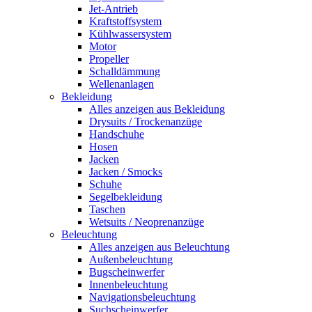
Jet-Antrieb
Kraftstoffsystem
Kühlwassersystem
Motor
Propeller
Schalldämmung
Wellenanlagen
Bekleidung
Alles anzeigen aus Bekleidung
Drysuits / Trockenanzüge
Handschuhe
Hosen
Jacken
Jacken / Smocks
Schuhe
Segelbekleidung
Taschen
Wetsuits / Neoprenanzüge
Beleuchtung
Alles anzeigen aus Beleuchtung
Außenbeleuchtung
Bugscheinwerfer
Innenbeleuchtung
Navigationsbeleuchtung
Suchscheinwerfer