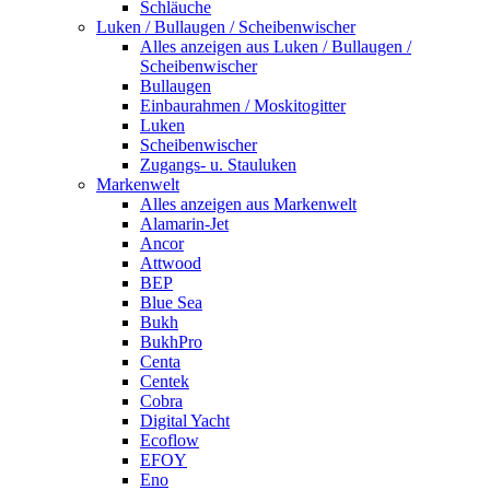
Schläuche
Luken / Bullaugen / Scheibenwischer
Alles anzeigen aus Luken / Bullaugen /
Scheibenwischer
Bullaugen
Einbaurahmen / Moskitogitter
Luken
Scheibenwischer
Zugangs- u. Stauluken
Markenwelt
Alles anzeigen aus Markenwelt
Alamarin-Jet
Ancor
Attwood
BEP
Blue Sea
Bukh
BukhPro
Centa
Centek
Cobra
Digital Yacht
Ecoflow
EFOY
Eno