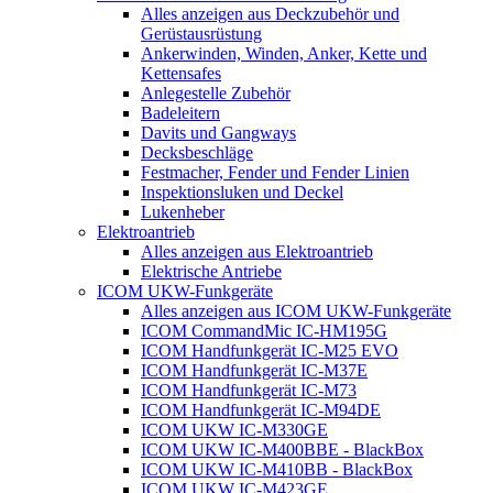
Alles anzeigen aus Deckzubehör und
Gerüstausrüstung
Ankerwinden, Winden, Anker, Kette und
Kettensafes
Anlegestelle Zubehör
Badeleitern
Davits und Gangways
Decksbeschläge
Festmacher, Fender und Fender Linien
Inspektionsluken und Deckel
Lukenheber
Elektroantrieb
Alles anzeigen aus Elektroantrieb
Elektrische Antriebe
ICOM UKW-Funkgeräte
Alles anzeigen aus ICOM UKW-Funkgeräte
ICOM CommandMic IC-HM195G
ICOM Handfunkgerät IC-M25 EVO
ICOM Handfunkgerät IC-M37E
ICOM Handfunkgerät IC-M73
ICOM Handfunkgerät IC-M94DE
ICOM UKW IC-M330GE
ICOM UKW IC-M400BBE - BlackBox
ICOM UKW IC-M410BB - BlackBox
ICOM UKW IC-M423GE