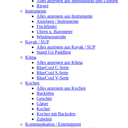
Alles anzeigen aus Innenausbau und Lüftung
Riegel
Instrumente
Alles anzeigen aus Instrumente
Anzeigen / Instrumente
Fischfinder
Uhren u. Barometer
Windmessgeräte
Kayak / SUP
Alles anzeigen aus Kayak / SUP
Stand Up Paddling
Klima
Alles anzeigen aus Klima
BlueCool C-Serie
BlueCool S-Serie
BlueCool V-Serie
Kochen
Alles anzeigen aus Kochen
Backöfen
Geschirr
Gläser
Kocher
Kocher mit Backofen
Zubehör
Kommunikation / Entertaiment