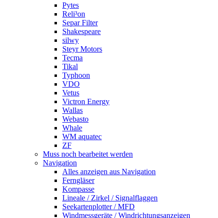
Pytes
Reli³on
Separ Filter
Shakespeare
silwy
Steyr Motors
Tecma
Tikal
Typhoon
VDO
Vetus
Victron Energy
Wallas
Webasto
Whale
WM aquatec
ZF
Muss noch bearbeitet werden
Navigation
Alles anzeigen aus Navigation
Ferngläser
Kompasse
Lineale / Zirkel / Signalflaggen
Seekartenplotter / MFD
Windmessgeräte / Windrichtungsanzeigen