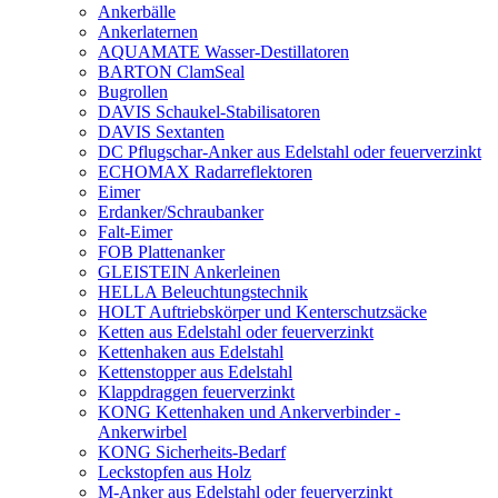
Ankerbälle
Ankerlaternen
AQUAMATE Wasser-Destillatoren
BARTON ClamSeal
Bugrollen
DAVIS Schaukel-Stabilisatoren
DAVIS Sextanten
DC Pflugschar-Anker aus Edelstahl oder feuerverzinkt
ECHOMAX Radarreflektoren
Eimer
Erdanker/Schraubanker
Falt-Eimer
FOB Plattenanker
GLEISTEIN Ankerleinen
HELLA Beleuchtungstechnik
HOLT Auftriebskörper und Kenterschutzsäcke
Ketten aus Edelstahl oder feuerverzinkt
Kettenhaken aus Edelstahl
Kettenstopper aus Edelstahl
Klappdraggen feuerverzinkt
KONG Kettenhaken und Ankerverbinder -
Ankerwirbel
KONG Sicherheits-Bedarf
Leckstopfen aus Holz
M-Anker aus Edelstahl oder feuerverzinkt