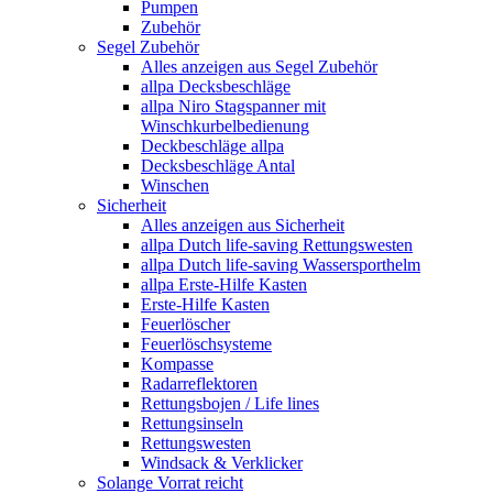
Pumpen
Zubehör
Segel Zubehör
Alles anzeigen aus Segel Zubehör
allpa Decksbeschläge
allpa Niro Stagspanner mit
Winschkurbelbedienung
Deckbeschläge allpa
Decksbeschläge Antal
Winschen
Sicherheit
Alles anzeigen aus Sicherheit
allpa Dutch life-saving Rettungswesten
allpa Dutch life-saving Wassersporthelm
allpa Erste-Hilfe Kasten
Erste-Hilfe Kasten
Feuerlöscher
Feuerlöschsysteme
Kompasse
Radarreflektoren
Rettungsbojen / Life lines
Rettungsinseln
Rettungswesten
Windsack & Verklicker
Solange Vorrat reicht