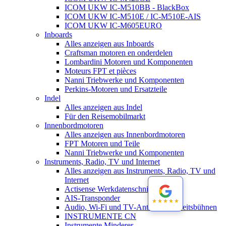
ICOM UKW IC-M510BB - BlackBox
ICOM UKW IC-M510E / IC-M510E-AIS
ICOM UKW IC-M605EURO
Inboards
Alles anzeigen aus Inboards
Craftsman motoren en onderdelen
Lombardini Motoren und Komponenten
Moteurs FPT et pièces
Nanni Triebwerke und Komponenten
Perkins-Motoren und Ersatzteile
Indel
Alles anzeigen aus Indel
Für den Reisemobilmarkt
Innenbordmotoren
Alles anzeigen aus Innenbordmotoren
FPT Motoren und Teile
Nanni Triebwerke und Komponenten
Instruments, Radio, TV und Internet
Alles anzeigen aus Instruments, Radio, TV und
Internet
Actisense Werkdatenschnitt
AIS-Transponder
★★★★★
★★★★★
Audio, Wi-Fi und TV-Antennen-Arbeitsbühnen
INSTRUMENTE CN
Instrumente Minderer