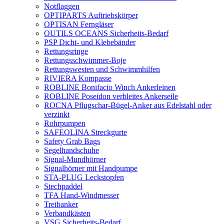
Notflaggen
OPTIPARTS Auftriebskörper
OPTISAN Ferngläser
OUTILS OCEANS Sicherheits-Bedarf
PSP Dicht- und Klebebänder
Rettungsringe
Rettungsschwimmer-Boje
Rettungswesten und Schwimmhilfen
RIVIERA Kompasse
ROBLINE Bonifacio Winch Ankerleinen
ROBLINE Poseidon verbleites Ankerseile
ROCNA Pflugschar-Bügel-Anker aus Edelstahl oder
verzinkt
Rohrpumpen
SAFEOLINA Streckgurte
Safety Grab Bags
Segelhandschuhe
Signal-Mundhörner
Signalhörner mit Handpumpe
STA-PLUG Leckstopfen
Stechpaddel
TFA Hand-Windmesser
Treibanker
Verbandkästen
VSG Sicherheits-Bedarf