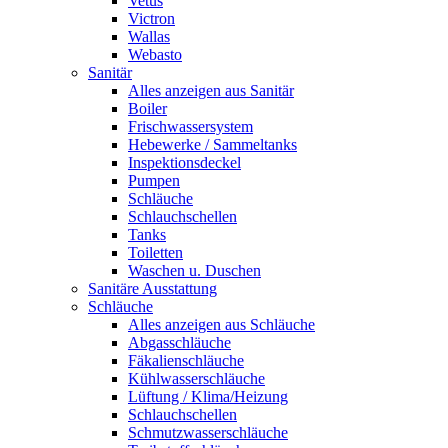
Vetus
Victron
Wallas
Webasto
Sanitär
Alles anzeigen aus Sanitär
Boiler
Frischwassersystem
Hebewerke / Sammeltanks
Inspektionsdeckel
Pumpen
Schläuche
Schlauchschellen
Tanks
Toiletten
Waschen u. Duschen
Sanitäre Ausstattung
Schläuche
Alles anzeigen aus Schläuche
Abgasschläuche
Fäkalienschläuche
Kühlwasserschläuche
Lüftung / Klima/Heizung
Schlauchschellen
Schmutzwasserschläuche