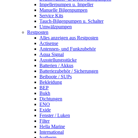
Impellerpumpen u. Impeller
Manuelle Bilgenpumpen
Service Kits
Tauch-Bilgenpumpen u. Schalter
Umwälzpumpen
Restposten
Alles anzeigen aus Restposten
Actisense
Antennen- und Funkzubehör
Aqua Signal
Ausstellungsstücke
Batterien / Akkus
Batteriezubehör / Sicherungen
Beiboote / SUPs
Bekleidung
BEP
Bukh
Dichtungen
ENO
Exide
Fenster / Luken
Filter
Hella Marine
International
Isotherm