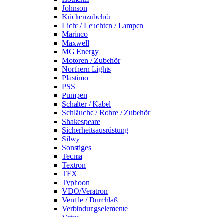
Johnson
Küchenzubehör
Licht / Leuchten / Lampen
Marinco
Maxwell
MG Energy
Motoren / Zubehör
Northern Lights
Plastimo
PSS
Pumpen
Schalter / Kabel
Schläuche / Rohre / Zubehör
Shakespeare
Sicherheitsausrüstung
Silwy
Sonstiges
Tecma
Textron
TFX
Typhoon
VDO/Veratron
Ventile / Durchlaß
Verbindungselemente