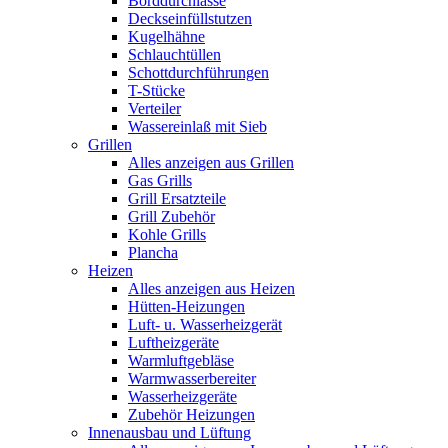
Borddurchlässe
Deckseinfüllstutzen
Kugelhähne
Schlauchtüllen
Schottdurchführungen
T-Stücke
Verteiler
Wassereinlaß mit Sieb
Grillen
Alles anzeigen aus Grillen
Gas Grills
Grill Ersatzteile
Grill Zubehör
Kohle Grills
Plancha
Heizen
Alles anzeigen aus Heizen
Hütten-Heizungen
Luft- u. Wasserheizgerät
Luftheizgeräte
Warmluftgebläse
Warmwasserbereiter
Wasserheizgeräte
Zubehör Heizungen
Innenausbau und Lüftung