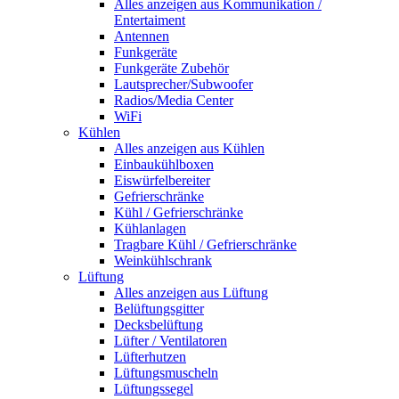
Alles anzeigen aus Kommunikation /
Entertaiment
Antennen
Funkgeräte
Funkgeräte Zubehör
Lautsprecher/Subwoofer
Radios/Media Center
WiFi
Kühlen
Alles anzeigen aus Kühlen
Einbaukühlboxen
Eiswürfelbereiter
Gefrierschränke
Kühl / Gefrierschränke
Kühlanlagen
Tragbare Kühl / Gefrierschränke
Weinkühlschrank
Lüftung
Alles anzeigen aus Lüftung
Belüftungsgitter
Decksbelüftung
Lüfter / Ventilatoren
Lüfterhutzen
Lüftungsmuscheln
Lüftungssegel