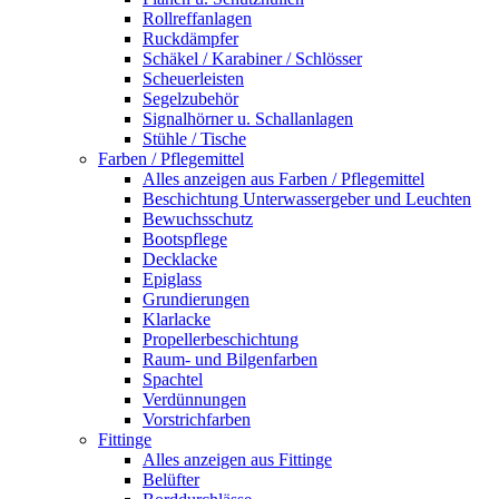
Rollreffanlagen
Ruckdämpfer
Schäkel / Karabiner / Schlösser
Scheuerleisten
Segelzubehör
Signalhörner u. Schallanlagen
Stühle / Tische
Farben / Pflegemittel
Alles anzeigen aus Farben / Pflegemittel
Beschichtung Unterwassergeber und Leuchten
Bewuchsschutz
Bootspflege
Decklacke
Epiglass
Grundierungen
Klarlacke
Propellerbeschichtung
Raum- und Bilgenfarben
Spachtel
Verdünnungen
Vorstrichfarben
Fittinge
Alles anzeigen aus Fittinge
Belüfter