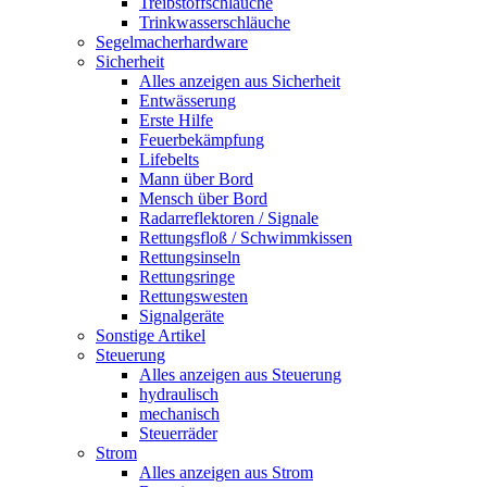
Treibstoffschläuche
Trinkwasserschläuche
Segelmacherhardware
Sicherheit
Alles anzeigen aus Sicherheit
Entwässerung
Erste Hilfe
Feuerbekämpfung
Lifebelts
Mann über Bord
Mensch über Bord
Radarreflektoren / Signale
Rettungsfloß / Schwimmkissen
Rettungsinseln
Rettungsringe
Rettungswesten
Signalgeräte
Sonstige Artikel
Steuerung
Alles anzeigen aus Steuerung
hydraulisch
mechanisch
Steuerräder
Strom
Alles anzeigen aus Strom