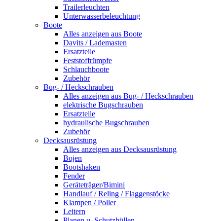
Trailerleuchten
Unterwasserbeleuchtung
Boote
Alles anzeigen aus Boote
Davits / Lademasten
Ersatzteile
Feststoffrümpfe
Schlauchboote
Zubehör
Bug- / Heckschrauben
Alles anzeigen aus Bug- / Heckschrauben
elektrische Bugschrauben
Ersatzteile
hydraulische Bugschrauben
Zubehör
Decksausrüstung
Alles anzeigen aus Decksausrüstung
Bojen
Bootshaken
Fender
Geräteträger/Bimini
Handlauf / Reling / Flaggenstöcke
Klampen / Poller
Leitern
Planen u. Schutzhüllen