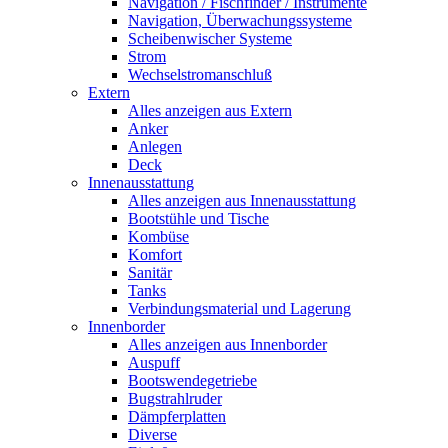
Navigation / Fischfinder / Instrumente
Navigation, Überwachungssysteme
Scheibenwischer Systeme
Strom
Wechselstromanschluß
Extern
Alles anzeigen aus Extern
Anker
Anlegen
Deck
Innenausstattung
Alles anzeigen aus Innenausstattung
Bootstühle und Tische
Kombüse
Komfort
Sanitär
Tanks
Verbindungsmaterial und Lagerung
Innenborder
Alles anzeigen aus Innenborder
Auspuff
Bootswendegetriebe
Bugstrahlruder
Dämpferplatten
Diverse