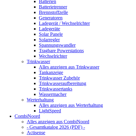
Batterien
Batterietrenner
Brennstoffzelle
Generatoren
Ladegerät / Wechselrichter
Ladegeräte
Solar Panele
Solarregler
Spannungswandler
Tragbare Powerstations
Wechselrichter
Trinkwasser
Alles anzeigen aus Trinkwasser
Tankanzeige
Trinkwasser Zubehör
Trinkwasseraufbereitung
Trinkwassertanks
Wassermacher
Werterhaltung
Alles anzeigen aus Werterhaltung
LightSpeed
CombiNoord
Alles anzeigen aus CombiNoord
- Gesamtkatalog 2026 (PDF) -
Actisense