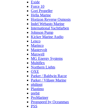
Exide
Force 10
Gori Propeller
Hella Marine
Horizon Reverse Osmosis
Indel Webasto Marine
International Yachtfarben
Johnson Pump
Kicker Marine Audio
Lenco
Marinco
Mastervolt
Maxwell
MG Energy Systems
Multiflex
Northern Lights
OXE
Parker / Baldwin Racor
Parker / Village Marine
philippi
Plastimo
prebit
ProMariner
Propspeed by Oceanmax
PSS