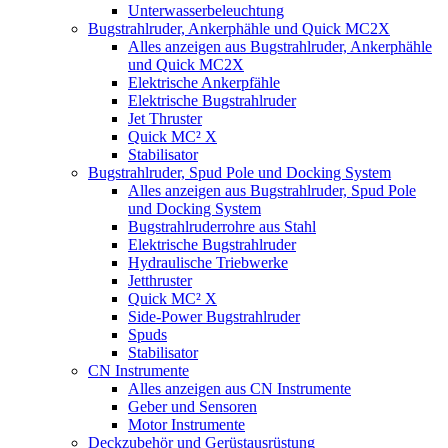
Unterwasserbeleuchtung
Bugstrahlruder, Ankerphähle und Quick MC2X
Alles anzeigen aus Bugstrahlruder, Ankerphähle
und Quick MC2X
Elektrische Ankerpfähle
Elektrische Bugstrahlruder
Jet Thruster
Quick MC² X
Stabilisator
Bugstrahlruder, Spud Pole und Docking System
Alles anzeigen aus Bugstrahlruder, Spud Pole
und Docking System
Bugstrahlruderrohre aus Stahl
Elektrische Bugstrahlruder
Hydraulische Triebwerke
Jetthruster
Quick MC² X
Side-Power Bugstrahlruder
Spuds
Stabilisator
CN Instrumente
Alles anzeigen aus CN Instrumente
Geber und Sensoren
Motor Instrumente
Deckzubehör und Gerüstausrüstung