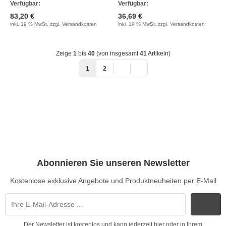
Verfügbar:
Verfügbar:
83,20 €
36,69 €
inkl. 19 % MwSt. zzgl.
Versandkosten
inkl. 19 % MwSt. zzgl.
Versandkosten
Zeige
1
bis
40
(von insgesamt
41
Artikeln)
1
2
Abonnieren Sie unseren Newsletter
Kostenlose exklusive Angebote und Produktneuheiten per E-Mail
Der Newsletter ist kostenlos und kann jederzeit hier oder in Ihrem