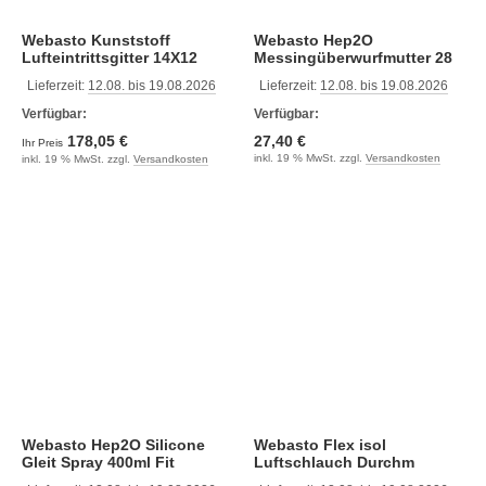
Webasto Kunststoff
Webasto Hep2O
Lufteintrittsgitter 14X12
Messingüberwurfmutter 28
x 1
Lieferzeit:
12.08. bis 19.08.2026
Lieferzeit:
12.08. bis 19.08.2026
Verfügbar:
Verfügbar:
178,05 €
27,40 €
Ihr Preis
inkl. 19 % MwSt. zzgl.
Versandkosten
inkl. 19 % MwSt. zzgl.
Versandkosten
Webasto Hep2O Silicone
Webasto Flex isol
Gleit Spray 400ml Fit
Luftschlauch Durchm
127mm L