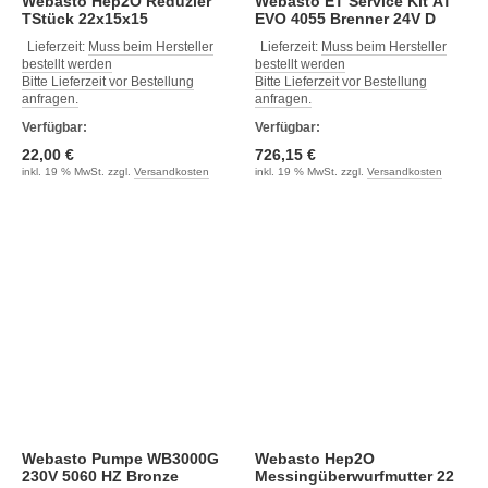
Webasto Hep2O Reduzier
Webasto ET Service Kit AT
TStück 22x15x15
EVO 4055 Brenner 24V D
Lieferzeit:
Muss beim Hersteller
Lieferzeit:
Muss beim Hersteller
bestellt werden
bestellt werden
Bitte Lieferzeit vor Bestellung
Bitte Lieferzeit vor Bestellung
anfragen.
anfragen.
Verfügbar:
Verfügbar:
22,00 €
726,15 €
inkl. 19 % MwSt. zzgl.
Versandkosten
inkl. 19 % MwSt. zzgl.
Versandkosten
Webasto Pumpe WB3000G
Webasto Hep2O
230V 5060 HZ Bronze
Messingüberwurfmutter 22