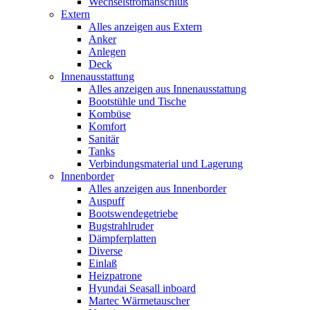
Wechselstromanschluß
Extern
Alles anzeigen aus Extern
Anker
Anlegen
Deck
Innenausstattung
Alles anzeigen aus Innenausstattung
Bootstühle und Tische
Kombüse
Komfort
Sanitär
Tanks
Verbindungsmaterial und Lagerung
Innenborder
Alles anzeigen aus Innenborder
Auspuff
Bootswendegetriebe
Bugstrahlruder
Dämpferplatten
Diverse
Einlaß
Heizpatrone
Hyundai Seasall inboard
Martec Wärmetauscher