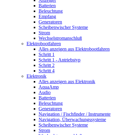
Anzeiger
Batterien
Beleuchtung
Empfang
Generatoren
Scheibenwischer Systeme
Strom
Wechselstromanschluß
Elektrobootfahren
Alles anzeigen aus Elektrobootfahren
Schritt 1
Schritt 1 - Antriebstyp
Schritt 2
Schritt 4
Elektronik
Alles anzeigen aus Elektronik
AquaAmp
Audio
Batterien
Beleuchtung
Generatoren
Navigation / Fischfinder / Instrumente
Navigation, Überwachungssysteme
Scheibenwischer Systeme
Strom