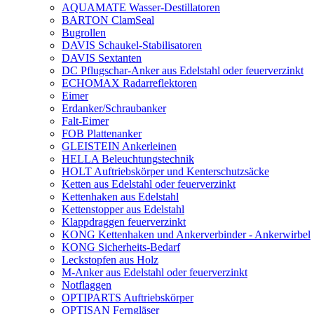
AQUAMATE Wasser-Destillatoren
BARTON ClamSeal
Bugrollen
DAVIS Schaukel-Stabilisatoren
DAVIS Sextanten
DC Pflugschar-Anker aus Edelstahl oder feuerverzinkt
ECHOMAX Radarreflektoren
Eimer
Erdanker/Schraubanker
Falt-Eimer
FOB Plattenanker
GLEISTEIN Ankerleinen
HELLA Beleuchtungstechnik
HOLT Auftriebskörper und Kenterschutzsäcke
Ketten aus Edelstahl oder feuerverzinkt
Kettenhaken aus Edelstahl
Kettenstopper aus Edelstahl
Klappdraggen feuerverzinkt
KONG Kettenhaken und Ankerverbinder - Ankerwirbel
KONG Sicherheits-Bedarf
Leckstopfen aus Holz
M-Anker aus Edelstahl oder feuerverzinkt
Notflaggen
OPTIPARTS Auftriebskörper
OPTISAN Ferngläser