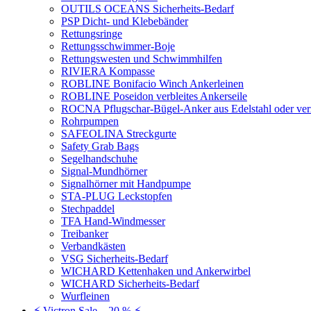
OUTILS OCEANS Sicherheits-Bedarf
PSP Dicht- und Klebebänder
Rettungsringe
Rettungsschwimmer-Boje
Rettungswesten und Schwimmhilfen
RIVIERA Kompasse
ROBLINE Bonifacio Winch Ankerleinen
ROBLINE Poseidon verbleites Ankerseile
ROCNA Pflugschar-Bügel-Anker aus Edelstahl oder ver
Rohrpumpen
SAFEOLINA Streckgurte
Safety Grab Bags
Segelhandschuhe
Signal-Mundhörner
Signalhörner mit Handpumpe
STA-PLUG Leckstopfen
Stechpaddel
TFA Hand-Windmesser
Treibanker
Verbandkästen
VSG Sicherheits-Bedarf
WICHARD Kettenhaken und Ankerwirbel
WICHARD Sicherheits-Bedarf
Wurfleinen
⚡ Victron Sale – 20 % ⚡