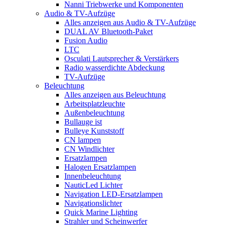
Nanni Triebwerke und Komponenten
Audio & TV-Aufzüge
Alles anzeigen aus Audio & TV-Aufzüge
DUAL AV Bluetooth-Paket
Fusion Audio
LTC
Osculati Lautsprecher & Verstärkers
Radio wasserdichte Abdeckung
TV-Aufzüge
Beleuchtung
Alles anzeigen aus Beleuchtung
Arbeitsplatzleuchte
Außenbeleuchtung
Bullauge ist
Bulleye Kunststoff
CN lampen
CN Windlichter
Ersatzlampen
Halogen Ersatzlampen
Innenbeleuchtung
NauticLed Lichter
Navigation LED-Ersatzlampen
Navigationslichter
Quick Marine Lighting
Strahler und Scheinwerfer