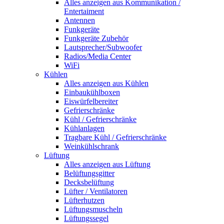
Alles anzeigen aus Kommunikation /
Entertaiment
Antennen
Funkgeräte
Funkgeräte Zubehör
Lautsprecher/Subwoofer
Radios/Media Center
WiFi
Kühlen
Alles anzeigen aus Kühlen
Einbaukühlboxen
Eiswürfelbereiter
Gefrierschränke
Kühl / Gefrierschränke
Kühlanlagen
Tragbare Kühl / Gefrierschränke
Weinkühlschrank
Lüftung
Alles anzeigen aus Lüftung
Belüftungsgitter
Decksbelüftung
Lüfter / Ventilatoren
Lüfterhutzen
Lüftungsmuscheln
Lüftungssegel