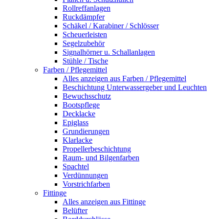
Rollreffanlagen
Ruckdämpfer
Schäkel / Karabiner / Schlösser
Scheuerleisten
Segelzubehör
Signalhörner u. Schallanlagen
Stühle / Tische
Farben / Pflegemittel
Alles anzeigen aus Farben / Pflegemittel
Beschichtung Unterwassergeber und Leuchten
Bewuchsschutz
Bootspflege
Decklacke
Epiglass
Grundierungen
Klarlacke
Propellerbeschichtung
Raum- und Bilgenfarben
Spachtel
Verdünnungen
Vorstrichfarben
Fittinge
Alles anzeigen aus Fittinge
Belüfter