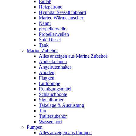
Einlaß
Heizpatrone
Hyundai Seasall inboard
Martec Wärmetauscher
Nanni
propellerwelle
Propellerwellen
Solé Diesel
Tank
Marine Zubehör
Alles anzeigen aus Marine Zubehör
Abdeckplanen
Angelrutenhalter
Anoden
Flaggen
Luftpompe
Reinigungsmittel
Schlauchboote
Signalhorner
Takelage & Ausrüstung
Tau
Trailerzubehör
Wassersport
Pumpen
Alles anzeigen aus Pumpen