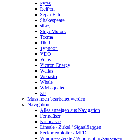
Pytes
Reli³on
Separ Filter
Shakespeare
silwy
Steyr Motors
Tecma
Tikal
Typhoon
VDO
Vetus
Victron Energy
Wallas
Webasto
Whale
WM aquatec
ZF
Muss noch bearbeitet werden
Navigation
Alles anzeigen aus Navigation
Ferngläser
Kompasse
Lineale / Zirkel / Signalflaggen
Seekartenplotter / MFD
Windmessgeräte / Windrichtungsanzeigen