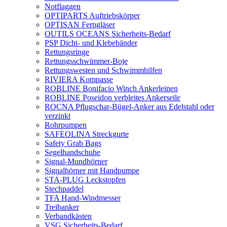
Notflaggen
OPTIPARTS Auftriebskörper
OPTISAN Ferngläser
OUTILS OCEANS Sicherheits-Bedarf
PSP Dicht- und Klebebänder
Rettungsringe
Rettungsschwimmer-Boje
Rettungswesten und Schwimmhilfen
RIVIERA Kompasse
ROBLINE Bonifacio Winch Ankerleinen
ROBLINE Poseidon verbleites Ankerseile
ROCNA Pflugschar-Bügel-Anker aus Edelstahl oder
verzinkt
Rohrpumpen
SAFEOLINA Streckgurte
Safety Grab Bags
Segelhandschuhe
Signal-Mundhörner
Signalhörner mit Handpumpe
STA-PLUG Leckstopfen
Stechpaddel
TFA Hand-Windmesser
Treibanker
Verbandkästen
VSG Sicherheits-Bedarf