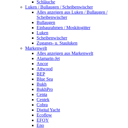
Schläuche
Luken / Bullaugen / Scheibenwischer
Alles anzeigen aus Luken / Bullaugen /
Scheibenwischer
Bullaugen
Einbaurahmen / Moskitogitter
Luken
Scheibenwischer
Zugangs- u. Stauluken
Markenwelt
Alles anzeigen aus Markenwelt
Alamarin-Jet
Ancor
Attwood
BEP
Blue Sea
Bukh
BukhPro
Centa
Centek
Cobra
Digital Yacht
Ecoflow
EFOY
Eno