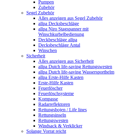
Pumpen
Zubehör
Segel Zubehör
Alles anzeigen aus Segel Zubehör
allpa Decksbeschläge
allpa Niro Stagspanner mit
Winschkurbelbedienung
Deckbeschläge allpa
Decksbeschläge Antal
Winschen
Sicherheit
Alles anzeigen aus Sicherheit
allpa Dutch life-saving Rettungswesten
allpa Dutch life-saving Wassersporthelm
allpa Erste-Hilfe Kasten
Erste-Hilfe Kasten
Feuerlöscher
Feuerlöschsysteme
Kompasse
Radarreflektoren
Rettungsbojen / Life lines
Rettungsinseln
Rettungswesten
Windsack & Verklicker
Solange Vorrat reicht