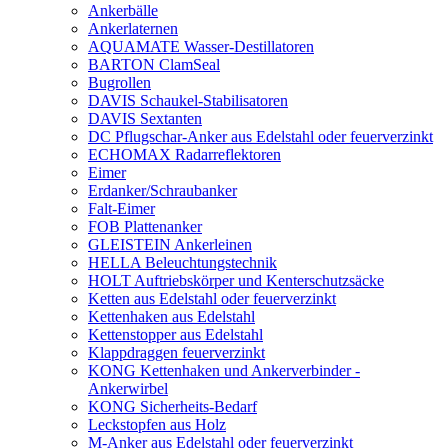
Ankerbälle
Ankerlaternen
AQUAMATE Wasser-Destillatoren
BARTON ClamSeal
Bugrollen
DAVIS Schaukel-Stabilisatoren
DAVIS Sextanten
DC Pflugschar-Anker aus Edelstahl oder feuerverzinkt
ECHOMAX Radarreflektoren
Eimer
Erdanker/Schraubanker
Falt-Eimer
FOB Plattenanker
GLEISTEIN Ankerleinen
HELLA Beleuchtungstechnik
HOLT Auftriebskörper und Kenterschutzsäcke
Ketten aus Edelstahl oder feuerverzinkt
Kettenhaken aus Edelstahl
Kettenstopper aus Edelstahl
Klappdraggen feuerverzinkt
KONG Kettenhaken und Ankerverbinder -
Ankerwirbel
KONG Sicherheits-Bedarf
Leckstopfen aus Holz
M-Anker aus Edelstahl oder feuerverzinkt