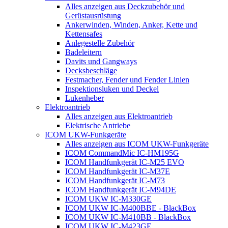
Alles anzeigen aus Deckzubehör und
Gerüstausrüstung
Ankerwinden, Winden, Anker, Kette und
Kettensafes
Anlegestelle Zubehör
Badeleitern
Davits und Gangways
Decksbeschläge
Festmacher, Fender und Fender Linien
Inspektionsluken und Deckel
Lukenheber
Elektroantrieb
Alles anzeigen aus Elektroantrieb
Elektrische Antriebe
ICOM UKW-Funkgeräte
Alles anzeigen aus ICOM UKW-Funkgeräte
ICOM CommandMic IC-HM195G
ICOM Handfunkgerät IC-M25 EVO
ICOM Handfunkgerät IC-M37E
ICOM Handfunkgerät IC-M73
ICOM Handfunkgerät IC-M94DE
ICOM UKW IC-M330GE
ICOM UKW IC-M400BBE - BlackBox
ICOM UKW IC-M410BB - BlackBox
ICOM UKW IC-M423GE