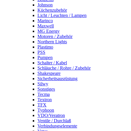
Johnson
Küchenzubehör
Licht / Leuchten / Lampen
Marinco
Maxwell
MG Energy
Motoren / Zubehör
Northern Lights
Plastimo
PSS
Pumpen
Schalter / Kabel
Schläuche / Rohre / Zubehör
Shakespeare
Sicherheitsausrüstung
Silwy
Sonstiges
Tecma
Textron
TFX
Typhoon
VDO/Veratron
Ventile / Durchlaß
Verbindungselemente