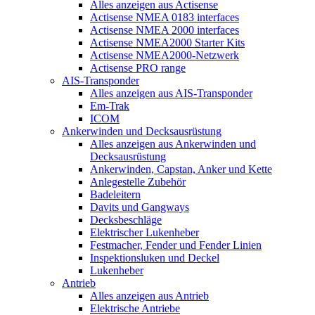
Alles anzeigen aus Actisense
Actisense NMEA 0183 interfaces
Actisense NMEA 2000 interfaces
Actisense NMEA2000 Starter Kits
Actisense NMEA2000-Netzwerk
Actisense PRO range
AIS-Transponder
Alles anzeigen aus AIS-Transponder
Em-Trak
ICOM
Ankerwinden und Decksausrüstung
Alles anzeigen aus Ankerwinden und
Decksausrüstung
Ankerwinden, Capstan, Anker und Kette
Anlegestelle Zubehör
Badeleitern
Davits und Gangways
Decksbeschläge
Elektrischer Lukenheber
Festmacher, Fender und Fender Linien
Inspektionsluken und Deckel
Lukenheber
Antrieb
Alles anzeigen aus Antrieb
Elektrische Antriebe