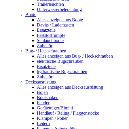
Trailerleuchten
Unterwasserbeleuchtung
Boote
Alles anzeigen aus Boote
Davits / Lademasten
Ersatzteile
Feststoffrümpfe
Schlauchboote
Zubehör
Bug- / Heckschrauben
Alles anzeigen aus Bug- / Heckschrauben
elektrische Bugschrauben
Ersatzteile
hydraulische Bugschrauben
Zubehör
Decksausrüstung
Alles anzeigen aus Decksausrüstung
Bojen
Bootshaken
Fender
Geräteträger/Bimini
Handlauf / Reling / Flaggenstöcke
Klampen / Poller
Leitern
Planen u. Schutzhüllen