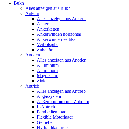
Bukh
Alles anzeigen aus Bukh
Ankern
Alles anzeigen aus Ankern
Anker
Ankerketten
Ankerwinden horizontal
Ankerwinden vertikal
Verholspille
Zubehör
Anoden
Alles anzeigen aus Anoden
Alluminium
Aluminium
Magnesium
Zink
Antrieb
Alles anzeigen aus Antrieb
Abgassystem
Außenbordmotoren Zubehör
E-Antrieb
Fernbedienungen
Flexible Motorlager
Getriebe
Hydraulikantrieb