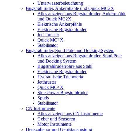
Unterwasserbeleuchtung
Bugstrahlruder, Ankerphähle und Quick MC2X
Alles anzeigen aus Bugstrahlruder, Ankerphähle
und Quick MC2X
Elektrische Ankerpfähle
Elektrische Bugstrahlruder
Jet Thruster
Quick MC² X
Stabilisator
Bugstrahlruder, Spud Pole und Docking System
Alles anzeigen aus Bugstrahlruder, Spud Pole
und Docking System
Bugstrahlruderrohre aus Stahl
Elektrische Bugstrahlruder
Hydraulische Triebwerke
Jetthruster
Quick MC² X
Side-Power Bugstrahlruder
Spuds
Stabilisator
CN Instrumente
Alles anzeigen aus CN Instrumente
Geber und Sensoren
Motor Instrumente
Deckzubehör und Gerüstausrüstung