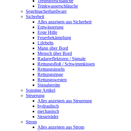
Treibstoffschläuche
Trinkwasserschläuche
Segelmacherhardware
Sicherheit
Alles anzeigen aus Sicherheit
Entwässerung
Erste Hilfe
Feuerbekämpfung
Lifebelts
Mann über Bord
Mensch über Bord
Radarreflektoren / Signale
Rettungsfloß / Schwimmkissen
Rettungsinseln
Rettungsringe
Rettungswesten
Signalgeräte
Sonstige Artikel
Steuerung
Alles anzeigen aus Steuerung
hydraulisch
mechanisch
Steuerräder
Strom
Alles anzeigen aus Strom