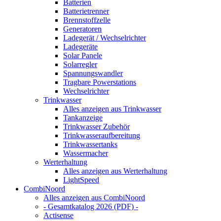
Batterien
Batterietrenner
Brennstoffzelle
Generatoren
Ladegerät / Wechselrichter
Ladegeräte
Solar Panele
Solarregler
Spannungswandler
Tragbare Powerstations
Wechselrichter
Trinkwasser
Alles anzeigen aus Trinkwasser
Tankanzeige
Trinkwasser Zubehör
Trinkwasseraufbereitung
Trinkwassertanks
Wassermacher
Werterhaltung
Alles anzeigen aus Werterhaltung
LightSpeed
CombiNoord
Alles anzeigen aus CombiNoord
- Gesamtkatalog 2026 (PDF) -
Actisense