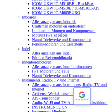
ICOM UKW IC-M510BB - BlackBox
ICOM UKW IC-M510E / IC-M510E-AIS
ICOM UKW IC-M605EURO
Inboards
Alles anzeigen aus Inboards
Craftsman motoren en onderdelen
Lombardini Motoren und Komponenten
Moteurs FPT et pièces
Nanni Triebwerke und Komponenten
Perkins-Motoren und Ersatzteile
Indel
Alles anzeigen aus Indel
Für den Reisemobilmarkt
Innenbordmotoren
Alles anzeigen aus Innenbordmotoren
FPT Motoren und Teile
Nanni Triebwerke und Komponenten
Instruments, Radio, TV und Internet
Alles anzeigen aus Instruments, Radio, TV und
Internet
Actisense Werkdatenschnitt
AIS-Transponder
★★★★★
★★★★★
Audio, Wi-Fi und TV-Antennen-Arbeitsbühnen
INSTRUMENTE CN
Instrumente Minderer