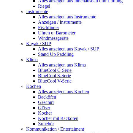
Alles anzeigen aus Innenausbau und Lüftung
Riegel
Instrumente
Alles anzeigen aus Instrumente
Anzeigen / Instrumente
Fischfinder
Uhren u. Barometer
Windmessgeräte
Kayak / SUP
Alles anzeigen aus Kayak / SUP
Stand Up Paddling
Klima
Alles anzeigen aus Klima
BlueCool C-Serie
BlueCool S-Serie
BlueCool V-Serie
Kochen
Alles anzeigen aus Kochen
Backöfen
Geschirr
Gläser
Kocher
Kocher mit Backofen
Zubehör
Kommunikation / Entertaiment