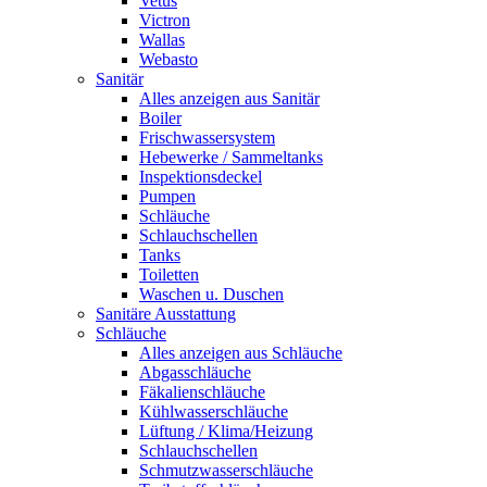
Vetus
Victron
Wallas
Webasto
Sanitär
Alles anzeigen aus Sanitär
Boiler
Frischwassersystem
Hebewerke / Sammeltanks
Inspektionsdeckel
Pumpen
Schläuche
Schlauchschellen
Tanks
Toiletten
Waschen u. Duschen
Sanitäre Ausstattung
Schläuche
Alles anzeigen aus Schläuche
Abgasschläuche
Fäkalienschläuche
Kühlwasserschläuche
Lüftung / Klima/Heizung
Schlauchschellen
Schmutzwasserschläuche