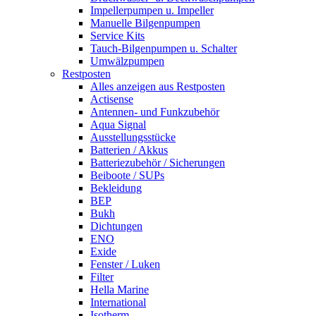
Impellerpumpen u. Impeller
Manuelle Bilgenpumpen
Service Kits
Tauch-Bilgenpumpen u. Schalter
Umwälzpumpen
Restposten
Alles anzeigen aus Restposten
Actisense
Antennen- und Funkzubehör
Aqua Signal
Ausstellungsstücke
Batterien / Akkus
Batteriezubehör / Sicherungen
Beiboote / SUPs
Bekleidung
BEP
Bukh
Dichtungen
ENO
Exide
Fenster / Luken
Filter
Hella Marine
International
Isotherm