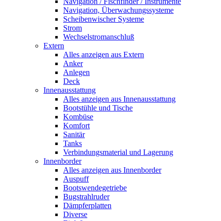
Navigation / Fischfinder / Instrumente
Navigation, Überwachungssysteme
Scheibenwischer Systeme
Strom
Wechselstromanschluß
Extern
Alles anzeigen aus Extern
Anker
Anlegen
Deck
Innenausstattung
Alles anzeigen aus Innenausstattung
Bootstühle und Tische
Kombüse
Komfort
Sanitär
Tanks
Verbindungsmaterial und Lagerung
Innenborder
Alles anzeigen aus Innenborder
Auspuff
Bootswendegetriebe
Bugstrahlruder
Dämpferplatten
Diverse