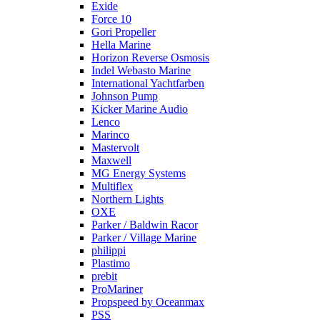
Exide
Force 10
Gori Propeller
Hella Marine
Horizon Reverse Osmosis
Indel Webasto Marine
International Yachtfarben
Johnson Pump
Kicker Marine Audio
Lenco
Marinco
Mastervolt
Maxwell
MG Energy Systems
Multiflex
Northern Lights
OXE
Parker / Baldwin Racor
Parker / Village Marine
philippi
Plastimo
prebit
ProMariner
Propspeed by Oceanmax
PSS