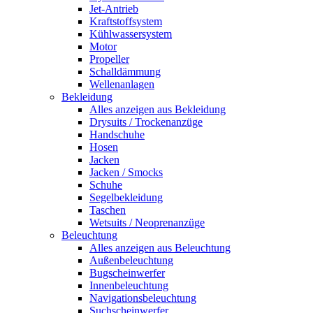
Jet-Antrieb
Kraftstoffsystem
Kühlwassersystem
Motor
Propeller
Schalldämmung
Wellenanlagen
Bekleidung
Alles anzeigen aus Bekleidung
Drysuits / Trockenanzüge
Handschuhe
Hosen
Jacken
Jacken / Smocks
Schuhe
Segelbekleidung
Taschen
Wetsuits / Neoprenanzüge
Beleuchtung
Alles anzeigen aus Beleuchtung
Außenbeleuchtung
Bugscheinwerfer
Innenbeleuchtung
Navigationsbeleuchtung
Suchscheinwerfer