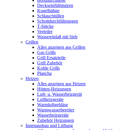
Borddurchlässe
Deckseinfüllstutzen
Kugelhähne
Schlauchtüllen
Schottdurchführungen
T-Stücke
Verteiler
Wassereinlaß mit Sieb
Grillen
Alles anzeigen aus Grillen
Gas Grills
Grill Ersatzteile
Grill Zubehör
Kohle Grills
Plancha
Heizen
Alles anzeigen aus Heizen
Hütten-Heizungen
Luft- u. Wasserheizgerät
Luftheizgeräte
Warmluftgebläse
Warmwasserbereiter
Wasserheizgeräte
Zubehör Heizungen
Innenausbau und Lüftung