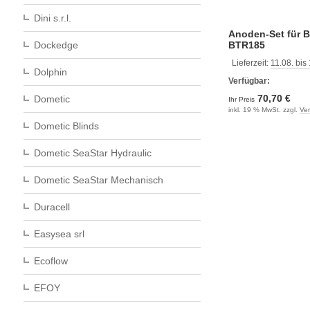
Dini s.r.l.
Anoden-Set für B
BTR185
Dockedge
Lieferzeit:
11.08. bis
Dolphin
Verfügbar:
70,70 €
Dometic
Ihr Preis
inkl. 19 % MwSt. zzgl.
Ve
Dometic Blinds
Dometic SeaStar Hydraulic
Dometic SeaStar Mechanisch
Duracell
Easysea srl
Ecoflow
EFOY