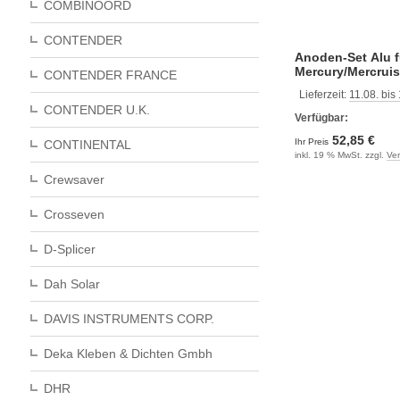
COMBINOORD
CONTENDER
Anoden-Set Alu f
Mercury/Mercruis
CONTENDER FRANCE
Mk1
Lieferzeit:
11.08. bis
CONTENDER U.K.
Verfügbar:
52,85 €
Ihr Preis
CONTINENTAL
inkl. 19 % MwSt. zzgl.
Ve
Crewsaver
Crosseven
D-Splicer
Dah Solar
DAVIS INSTRUMENTS CORP.
Deka Kleben & Dichten Gmbh
DHR