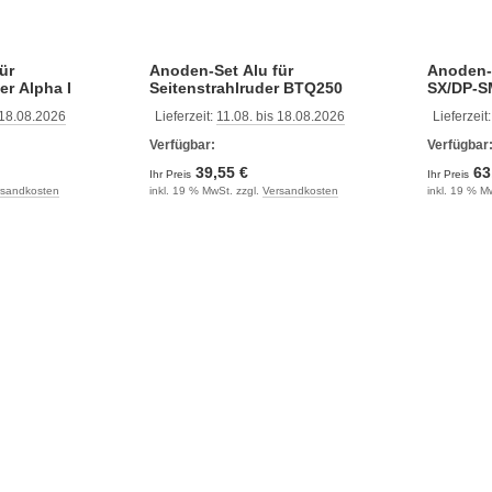
ür
Anoden-Set Alu für
Anoden-S
er Alpha I
Seitenstrahlruder BTQ250
SX/DP-S
 18.08.2026
Lieferzeit:
11.08. bis 18.08.2026
Lieferzeit
Verfügbar:
Verfügbar
39,55 €
63
Ihr Preis
Ihr Preis
rsandkosten
inkl. 19 % MwSt. zzgl.
Versandkosten
inkl. 19 % M