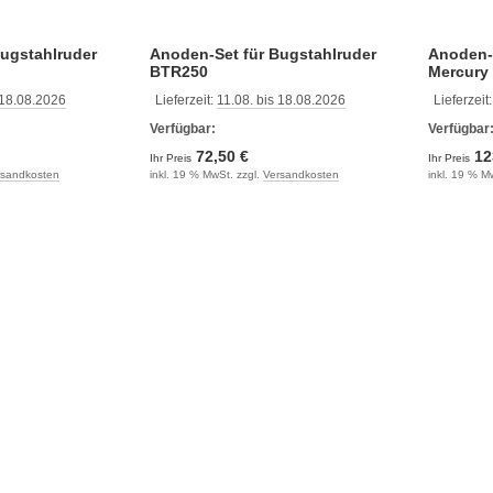
ugstahlruder
Anoden-Set für Bugstahlruder
Anoden-
BTR250
Mercury
 18.08.2026
Lieferzeit:
11.08. bis 18.08.2026
Lieferzeit
Verfügbar:
Verfügbar
72,50 €
12
Ihr Preis
Ihr Preis
rsandkosten
inkl. 19 % MwSt. zzgl.
Versandkosten
inkl. 19 % M