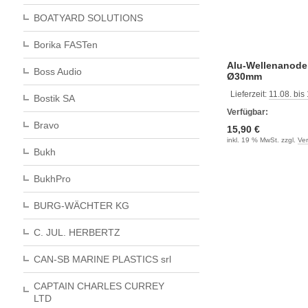
BOATYARD SOLUTIONS
Borika FASTen
Alu-Wellenanode
Boss Audio
Ø30mm
Lieferzeit:
11.08. bis
Bostik SA
Verfügbar:
Bravo
15,90 €
inkl. 19 % MwSt. zzgl.
Ve
Bukh
BukhPro
BURG-WÄCHTER KG
C. JUL. HERBERTZ
CAN-SB MARINE PLASTICS srl
CAPTAIN CHARLES CURREY
LTD