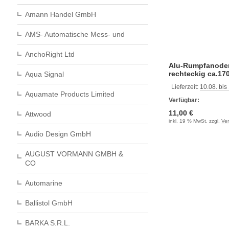
Amann Handel GmbH
AMS- Automatische Mess- und
AnchoRight Ltd
Alu-Rumpfanoden
rechteckig ca.1
Aqua Signal
Lieferzeit:
10.08. bis
Aquamate Products Limited
Verfügbar:
11,00 €
Attwood
inkl. 19 % MwSt. zzgl.
Ve
Audio Design GmbH
AUGUST VORMANN GMBH &
CO
Automarine
Ballistol GmbH
BARKA S.R.L.