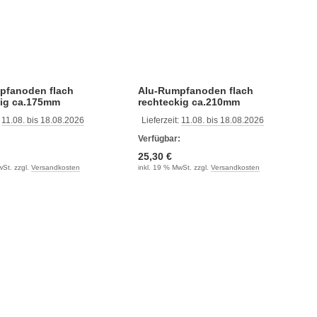
pfanoden flach
Alu-Rumpfanoden flach
kig ca.175mm
rechteckig ca.210mm
:
11.08. bis 18.08.2026
Lieferzeit:
11.08. bis 18.08.2026
:
Verfügbar:
25,30 €
wSt. zzgl.
Versandkosten
inkl. 19 % MwSt. zzgl.
Versandkosten