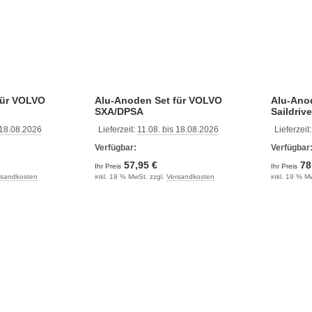
für VOLVO
Alu-Anoden Set für VOLVO
Alu-Ano
SXA/DPSA
Saildriv
 18.08.2026
Lieferzeit:
11.08. bis 18.08.2026
Lieferzeit
Verfügbar:
Verfügbar
57,95 €
78
Ihr Preis
Ihr Preis
rsandkosten
inkl. 19 % MwSt. zzgl.
Versandkosten
inkl. 19 % M