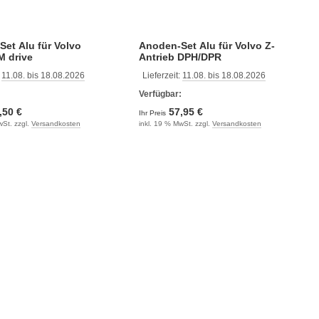
et Alu für Volvo
Anoden-Set Alu für Volvo Z-
M drive
Antrieb DPH/DPR
:
11.08. bis 18.08.2026
Lieferzeit:
11.08. bis 18.08.2026
:
Verfügbar:
,50 €
57,95 €
Ihr Preis
wSt. zzgl.
Versandkosten
inkl. 19 % MwSt. zzgl.
Versandkosten