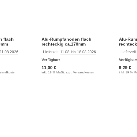
 flach
Alu-Rumpfanoden flach
Alu-Rum
70mm
rechteckig ca.170mm
rechtec
 11.08.2026
Lieferzeit:
11.08. bis 18.08.2026
Lieferzeit
Verfügbar:
Verfügbar
11,00 €
9,29 €
rsandkosten
inkl. 19 % MwSt. zzgl.
Versandkosten
inkl. 19 % M