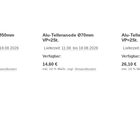
 Ø50mm
Alu-Telleranode Ø70mm
Alu-Tel
VP=2St.
VP=2St.
 18.08.2026
Lieferzeit:
11.08. bis 18.08.2026
Lieferzeit
Verfügbar:
Verfügbar
14,60 €
26,10 €
rsandkosten
inkl. 19 % MwSt. zzgl.
Versandkosten
inkl. 19 % M