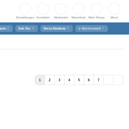
Einstellungen
Anmelden
Merkzettel
Warenkorb
Mehr Shops
Menü
ann
Swi-Tec
Verschiedene
✨ Markenwelt
1
2
3
4
5
6
7