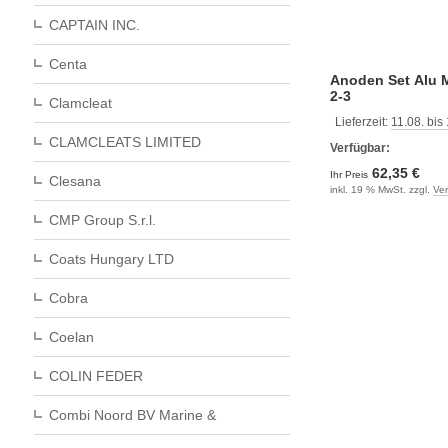
CAPTAIN INC.
Centa
Anoden Set Alu 
2-3
Clamcleat
Lieferzeit:
11.08. bis
CLAMCLEATS LIMITED
Verfügbar:
62,35 €
Ihr Preis
Clesana
inkl. 19 % MwSt. zzgl.
Ve
CMP Group S.r.l.
Coats Hungary LTD
Cobra
Coelan
COLIN FEDER
Combi Noord BV Marine &