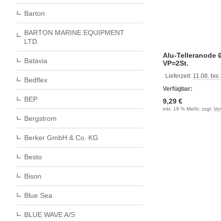
Barton
BARTON MARINE EQUIPMENT
LTD.
Alu-Telleranode
Batavia
VP=2St.
Lieferzeit:
11.08. bis
Bedflex
Verfügbar:
BEP
9,29 €
inkl. 19 % MwSt. zzgl.
Ve
Bergstrom
Berker GmbH & Co. KG
Besto
Bison
Blue Sea
BLUE WAVE A/S