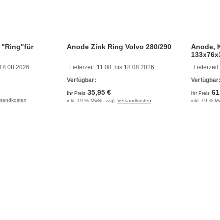
 "Ring"für
Anode Zink Ring Volvo 280/290
Anode, K
133x76x
 18.08.2026
Lieferzeit:
11.08. bis 18.08.2026
Lieferzeit
Verfügbar:
Verfügbar
35,95 €
61
Ihr Preis
Ihr Preis
rsandkosten
inkl. 19 % MwSt. zzgl.
Versandkosten
inkl. 19 % M