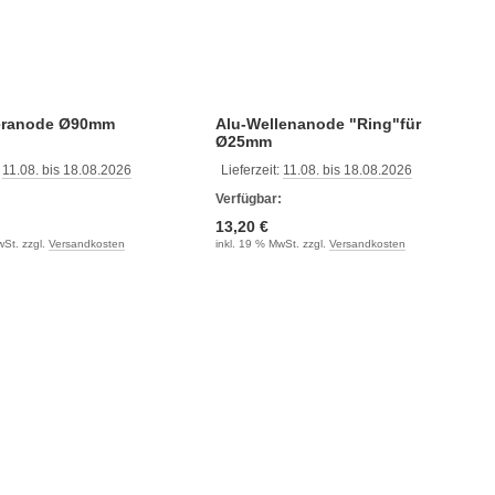
leranode Ø90mm
Alu-Wellenanode "Ring"für
Ø25mm
:
11.08. bis 18.08.2026
Lieferzeit:
11.08. bis 18.08.2026
:
Verfügbar:
13,20 €
wSt. zzgl.
Versandkosten
inkl. 19 % MwSt. zzgl.
Versandkosten