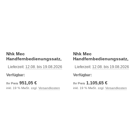
Nhk Mec
Nhk Mec
Handfernbedienungssatz,
Handfernbedienungssatz,
Ein Motor (Nm0907-00)
Zwei Motoren (Nm0906-00)
Lieferzeit:
12.08. bis 19.08.2026
Lieferzeit:
12.08. bis 19.08.2026
Verfügbar:
Verfügbar:
951,05 €
1.105,65 €
Ihr Preis
Ihr Preis
inkl. 19 % MwSt. zzgl.
Versandkosten
inkl. 19 % MwSt. zzgl.
Versandkosten