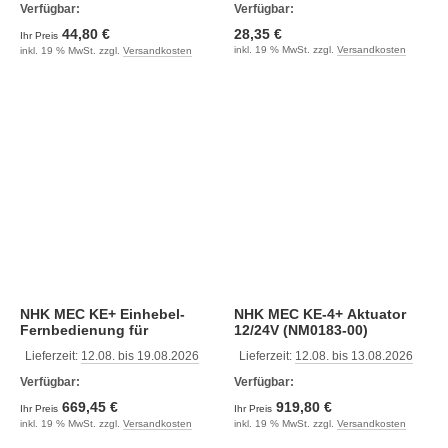
Verfügbar:
Verfügbar:
44,80 €
28,35 €
Ihr Preis
inkl. 19 % MwSt. zzgl.
Versandkosten
inkl. 19 % MwSt. zzgl.
Versandkosten
NHK MEC KE+ Einhebel-
NHK MEC KE-4+ Aktuator
Fernbedienung für
12/24V (NM0183-00)
Innenborder (SST), Chrom
Lieferzeit:
12.08. bis 19.08.2026
Lieferzeit:
12.08. bis 13.08.2026
(Hebel Links) (NM1003-00)
Verfügbar:
Verfügbar:
669,45 €
919,80 €
Ihr Preis
Ihr Preis
inkl. 19 % MwSt. zzgl.
Versandkosten
inkl. 19 % MwSt. zzgl.
Versandkosten