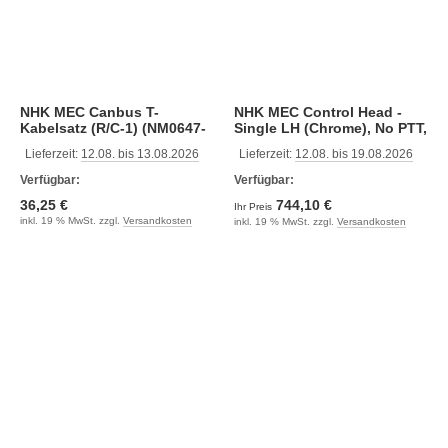
NHK MEC Canbus T-
NHK MEC Control Head -
Kabelsatz (R/C-1) (NM0647-
Single LH (Chrome), No PTT,
09)
KEXG (NM2012-00)
Lieferzeit:
12.08. bis 13.08.2026
Lieferzeit:
12.08. bis 19.08.2026
Verfügbar:
Verfügbar:
36,25 €
744,10 €
Ihr Preis
inkl. 19 % MwSt. zzgl.
Versandkosten
inkl. 19 % MwSt. zzgl.
Versandkosten