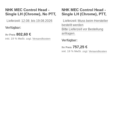
NHK MEC Control Head -
NHK MEC Control Head -
Single LH (Chrome), No PTT,
Single LH (Chrome), PTT,
SST Lever, KEXG (NM2013-
KEXG (NM2011-00)
Lieferzeit:
12.08. bis 19.08.2026
Lieferzeit:
Muss beim Hersteller
00)
bestellt werden
Verfügbar:
Bitte Lieferzeit vor Bestellung
anfragen.
802,60 €
Ihr Preis
inkl. 19 % MwSt. zzgl.
Versandkosten
Verfügbar:
757,25 €
Ihr Preis
inkl. 19 % MwSt. zzgl.
Versandkosten