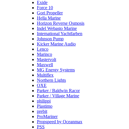
Exide
Force 10
Gori Propeller
Hella Marine
Horizon Reverse Osmosis
Indel Webasto Marine
International Yachtfarben
Johnson Pump
Kicker Marine Audio
Lenco
Marinco
Mastervolt
Maxwell
MG Energy Systems
Multiflex
Northern Lights
OXE
Parker / Baldwin Racor
Parker / Village Marine
philippi
Plastimo
prebit
ProMariner
Propspeed by Oceanmax
PSS