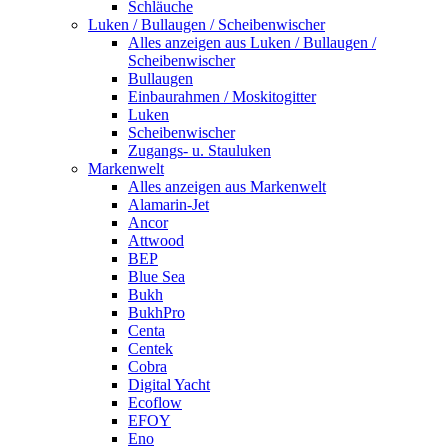
Schläuche
Luken / Bullaugen / Scheibenwischer
Alles anzeigen aus Luken / Bullaugen /
Scheibenwischer
Bullaugen
Einbaurahmen / Moskitogitter
Luken
Scheibenwischer
Zugangs- u. Stauluken
Markenwelt
Alles anzeigen aus Markenwelt
Alamarin-Jet
Ancor
Attwood
BEP
Blue Sea
Bukh
BukhPro
Centa
Centek
Cobra
Digital Yacht
Ecoflow
EFOY
Eno