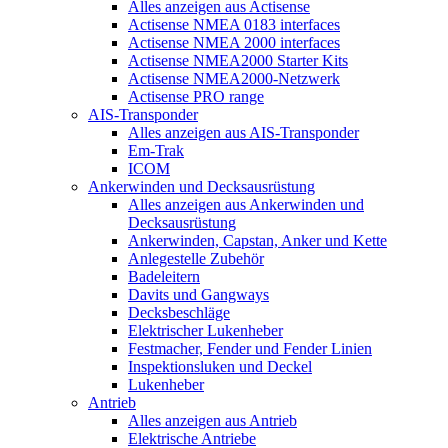
Alles anzeigen aus Actisense
Actisense NMEA 0183 interfaces
Actisense NMEA 2000 interfaces
Actisense NMEA2000 Starter Kits
Actisense NMEA2000-Netzwerk
Actisense PRO range
AIS-Transponder
Alles anzeigen aus AIS-Transponder
Em-Trak
ICOM
Ankerwinden und Decksausrüstung
Alles anzeigen aus Ankerwinden und
Decksausrüstung
Ankerwinden, Capstan, Anker und Kette
Anlegestelle Zubehör
Badeleitern
Davits und Gangways
Decksbeschläge
Elektrischer Lukenheber
Festmacher, Fender und Fender Linien
Inspektionsluken und Deckel
Lukenheber
Antrieb
Alles anzeigen aus Antrieb
Elektrische Antriebe