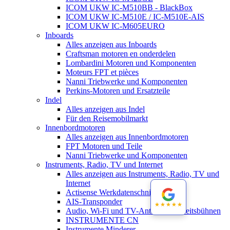
ICOM UKW IC-M510BB - BlackBox
ICOM UKW IC-M510E / IC-M510E-AIS
ICOM UKW IC-M605EURO
Inboards
Alles anzeigen aus Inboards
Craftsman motoren en onderdelen
Lombardini Motoren und Komponenten
Moteurs FPT et pièces
Nanni Triebwerke und Komponenten
Perkins-Motoren und Ersatzteile
Indel
Alles anzeigen aus Indel
Für den Reisemobilmarkt
Innenbordmotoren
Alles anzeigen aus Innenbordmotoren
FPT Motoren und Teile
Nanni Triebwerke und Komponenten
Instruments, Radio, TV und Internet
Alles anzeigen aus Instruments, Radio, TV und
Internet
Actisense Werkdatenschnitt
AIS-Transponder
★★★★★
★★★★★
Audio, Wi-Fi und TV-Antennen-Arbeitsbühnen
INSTRUMENTE CN
Instrumente Minderer