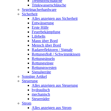
Treibstoffschläuche
Trinkwasserschläuche
Segelmacherhardware
Sicherheit
Alles anzeigen aus Sicherheit
Entwässerung
Erste Hilfe
Feuerbekämpfung
Lifebelts
Mann über Bord
Mensch über Bord
Radarreflektoren / Signale
Rettungsfloß / Schwimmkissen
Rettungsinseln
Rettungsringe
Rettungswesten
Signalgeräte
Sonstige Artikel
Steuerung
Alles anzeigen aus Steuerung
hydraulisch
mechanisch
Steuerräder
Strom
Alles anzeigen aus Strom