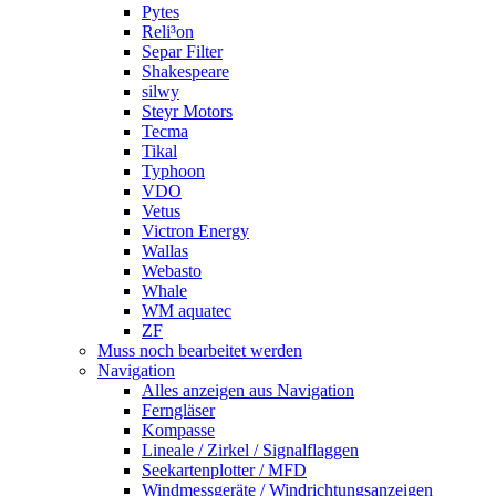
Pytes
Reli³on
Separ Filter
Shakespeare
silwy
Steyr Motors
Tecma
Tikal
Typhoon
VDO
Vetus
Victron Energy
Wallas
Webasto
Whale
WM aquatec
ZF
Muss noch bearbeitet werden
Navigation
Alles anzeigen aus Navigation
Ferngläser
Kompasse
Lineale / Zirkel / Signalflaggen
Seekartenplotter / MFD
Windmessgeräte / Windrichtungsanzeigen