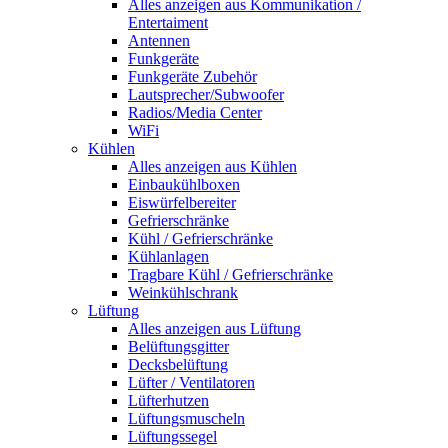
Alles anzeigen aus Kommunikation /
Entertaiment
Antennen
Funkgeräte
Funkgeräte Zubehör
Lautsprecher/Subwoofer
Radios/Media Center
WiFi
Kühlen
Alles anzeigen aus Kühlen
Einbaukühlboxen
Eiswürfelbereiter
Gefrierschränke
Kühl / Gefrierschränke
Kühlanlagen
Tragbare Kühl / Gefrierschränke
Weinkühlschrank
Lüftung
Alles anzeigen aus Lüftung
Belüftungsgitter
Decksbelüftung
Lüfter / Ventilatoren
Lüfterhutzen
Lüftungsmuscheln
Lüftungssegel