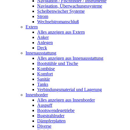
Navigation / Fischfinder / Instrumente
Navigation, Überwachungssysteme
Scheibenwischer Systeme
Strom
Wechselstromanschluß
Extern
Alles anzeigen aus Extern
Anker
Anlegen
Deck
Innenausstattung
Alles anzeigen aus Innenausstattung
Bootstühle und Tische
Kombüse
Komfort
Sanitär
Tanks
Verbindungsmaterial und Lagerung
Innenborder
Alles anzeigen aus Innenborder
Auspuff
Bootswendegetriebe
Bugstrahlruder
Dämpferplatten
Diverse