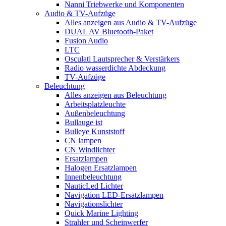
Nanni Triebwerke und Komponenten
Audio & TV-Aufzüge
Alles anzeigen aus Audio & TV-Aufzüge
DUAL AV Bluetooth-Paket
Fusion Audio
LTC
Osculati Lautsprecher & Verstärkers
Radio wasserdichte Abdeckung
TV-Aufzüge
Beleuchtung
Alles anzeigen aus Beleuchtung
Arbeitsplatzleuchte
Außenbeleuchtung
Bullauge ist
Bulleye Kunststoff
CN lampen
CN Windlichter
Ersatzlampen
Halogen Ersatzlampen
Innenbeleuchtung
NauticLed Lichter
Navigation LED-Ersatzlampen
Navigationslichter
Quick Marine Lighting
Strahler und Scheinwerfer