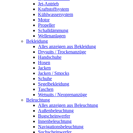
Jet-Antrieb
Kraftstoffsystem
Kühlwassersystem
Motor
Propeller
Schalldämmung
Wellenanlagen
Bekleidung
Alles anzeigen aus Bekleidung
Drysuits / Trockenanzüge
Handschuhe
Hosen
Jacken
Jacken / Smocks
Schuhe
Segelbekleidung
Taschen
Wetsuits / Neoprenanzüge
Beleuchtung
Alles anzeigen aus Beleuchtung
Außenbeleuchtung
Bugscheinwerfer
Innenbeleuchtung
Navigationsbeleuchtung
Suchscheinwerfer