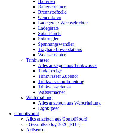
Batterien
Batterietrenner
Brennstoffzelle
Generatoren
Ladegerät / Wechselrichter
Ladegeräte
Solar Panele
Solarregler
Spannungswandler
Tragbare Powerstations
Wechselrichter
Trinkwasser
Alles anzeigen aus Trinkwasser
Tankanzeige
Trinkwasser Zubehör
Trinkwasseraufbereitung
Trinkwassertanks
Wassermacher
Werterhaltung
Alles anzeigen aus Werterhaltung
LightSpeed
CombiNoord
Alles anzeigen aus CombiNoord
- Gesamtkatalog 2026 (PDF) -
Actisense