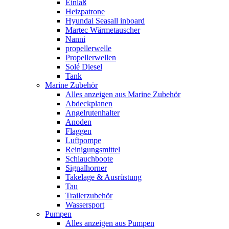
Einlaß
Heizpatrone
Hyundai Seasall inboard
Martec Wärmetauscher
Nanni
propellerwelle
Propellerwellen
Solé Diesel
Tank
Marine Zubehör
Alles anzeigen aus Marine Zubehör
Abdeckplanen
Angelrutenhalter
Anoden
Flaggen
Luftpompe
Reinigungsmittel
Schlauchboote
Signalhorner
Takelage & Ausrüstung
Tau
Trailerzubehör
Wassersport
Pumpen
Alles anzeigen aus Pumpen