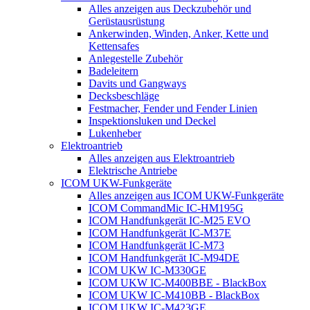
Alles anzeigen aus Deckzubehör und
Gerüstausrüstung
Ankerwinden, Winden, Anker, Kette und
Kettensafes
Anlegestelle Zubehör
Badeleitern
Davits und Gangways
Decksbeschläge
Festmacher, Fender und Fender Linien
Inspektionsluken und Deckel
Lukenheber
Elektroantrieb
Alles anzeigen aus Elektroantrieb
Elektrische Antriebe
ICOM UKW-Funkgeräte
Alles anzeigen aus ICOM UKW-Funkgeräte
ICOM CommandMic IC-HM195G
ICOM Handfunkgerät IC-M25 EVO
ICOM Handfunkgerät IC-M37E
ICOM Handfunkgerät IC-M73
ICOM Handfunkgerät IC-M94DE
ICOM UKW IC-M330GE
ICOM UKW IC-M400BBE - BlackBox
ICOM UKW IC-M410BB - BlackBox
ICOM UKW IC-M423GE