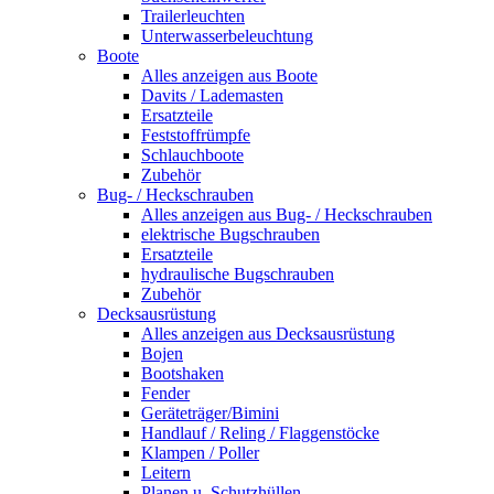
Trailerleuchten
Unterwasserbeleuchtung
Boote
Alles anzeigen aus Boote
Davits / Lademasten
Ersatzteile
Feststoffrümpfe
Schlauchboote
Zubehör
Bug- / Heckschrauben
Alles anzeigen aus Bug- / Heckschrauben
elektrische Bugschrauben
Ersatzteile
hydraulische Bugschrauben
Zubehör
Decksausrüstung
Alles anzeigen aus Decksausrüstung
Bojen
Bootshaken
Fender
Geräteträger/Bimini
Handlauf / Reling / Flaggenstöcke
Klampen / Poller
Leitern
Planen u. Schutzhüllen