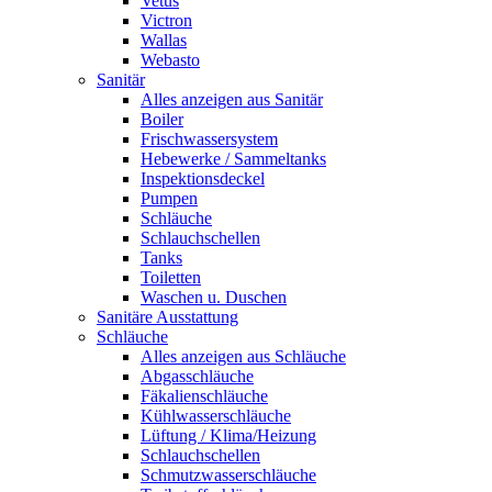
Vetus
Victron
Wallas
Webasto
Sanitär
Alles anzeigen aus Sanitär
Boiler
Frischwassersystem
Hebewerke / Sammeltanks
Inspektionsdeckel
Pumpen
Schläuche
Schlauchschellen
Tanks
Toiletten
Waschen u. Duschen
Sanitäre Ausstattung
Schläuche
Alles anzeigen aus Schläuche
Abgasschläuche
Fäkalienschläuche
Kühlwasserschläuche
Lüftung / Klima/Heizung
Schlauchschellen
Schmutzwasserschläuche