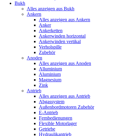
Bukh
Alles anzeigen aus Bukh
Ankern
Alles anzeigen aus Ankern
Anker
Ankerketten
Ankerwinden horizontal
Ankerwinden vertikal
Verholspille
Zubehör
Anoden
Alles anzeigen aus Anoden
Alluminium
Aluminium
Magnesium
Zink
Antrieb
Alles anzeigen aus Antrieb
Abgassystem
Außenbordmotoren Zubehör
E-Antrieb
Fernbedienungen
Flexible Motorlager
Getriebe
Hydraulikantrieb