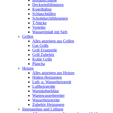
Borddurchlässe
Deckseinfüllstutzen
Kugelhähne
Schlauchtüllen
Schottdurchführungen
T-Stücke
Verteiler
Wassereinlaß mit Sieb
Grillen
Alles anzeigen aus Grillen
Gas Grills
Grill Ersatzteile
Grill Zubehör
Kohle Grills
Plancha
Heizen
Alles anzeigen aus Heizen
Hütten-Heizungen
Luft- u. Wasserheizgerät
Luftheizgeräte
Warmluftgebläse
Warmwasserbereiter
Wasserheizgeräte
Zubehör Heizungen
Innenausbau und Lüftung