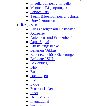
Impellerpumpen u. Impeller
Manuelle Bilgenpumpen
Service Kits
Tauch-Bilgenpumpen u. Schalter
Umwälzpumpen
Restposten
Alles anzeigen aus Restposten
Actisense
Antennen- und Funkzubehör
Aqua Signal
Ausstellungsstücke
Batterien / Akkus
Batteriezubehör / Sicherungen
Beiboote / SUPs
Bekleidung
BEP
Bukh
Dichtungen
ENO
Exide
Fenster / Luken
Filter
Hella Marine
International
Isotherm