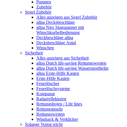
Pumpen
Zubehör
Segel Zubehör
Alles anzeigen aus Segel Zubehör
allpa Decksbeschläge
allpa Niro Stagspanner mit
Winschkurbelbedienung
Deckbeschläge allpa
Decksbeschläge Antal
Winschen
Sicherheit
Alles anzeigen aus Sicherheit
allpa Dutch life-saving Rettungswesten
allpa Dutch life-saving Wassersporthelm
allpa Erste-Hilfe Kasten
Erste-Hilfe Kasten
Feuerlöscher
Feuerlöschsysteme
Kompasse
Radarreflektoren
Rettungsbojen / Life lines
Rettungsinseln
Rettungswesten
Windsack & Verklicker
Solange Vorrat reicht