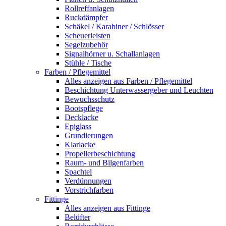
Rollreffanlagen
Ruckdämpfer
Schäkel / Karabiner / Schlösser
Scheuerleisten
Segelzubehör
Signalhörner u. Schallanlagen
Stühle / Tische
Farben / Pflegemittel
Alles anzeigen aus Farben / Pflegemittel
Beschichtung Unterwassergeber und Leuchten
Bewuchsschutz
Bootspflege
Decklacke
Epiglass
Grundierungen
Klarlacke
Propellerbeschichtung
Raum- und Bilgenfarben
Spachtel
Verdünnungen
Vorstrichfarben
Fittinge
Alles anzeigen aus Fittinge
Belüfter