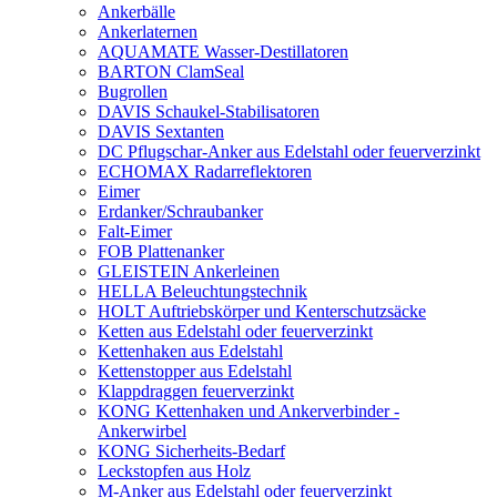
Ankerbälle
Ankerlaternen
AQUAMATE Wasser-Destillatoren
BARTON ClamSeal
Bugrollen
DAVIS Schaukel-Stabilisatoren
DAVIS Sextanten
DC Pflugschar-Anker aus Edelstahl oder feuerverzinkt
ECHOMAX Radarreflektoren
Eimer
Erdanker/Schraubanker
Falt-Eimer
FOB Plattenanker
GLEISTEIN Ankerleinen
HELLA Beleuchtungstechnik
HOLT Auftriebskörper und Kenterschutzsäcke
Ketten aus Edelstahl oder feuerverzinkt
Kettenhaken aus Edelstahl
Kettenstopper aus Edelstahl
Klappdraggen feuerverzinkt
KONG Kettenhaken und Ankerverbinder -
Ankerwirbel
KONG Sicherheits-Bedarf
Leckstopfen aus Holz
M-Anker aus Edelstahl oder feuerverzinkt