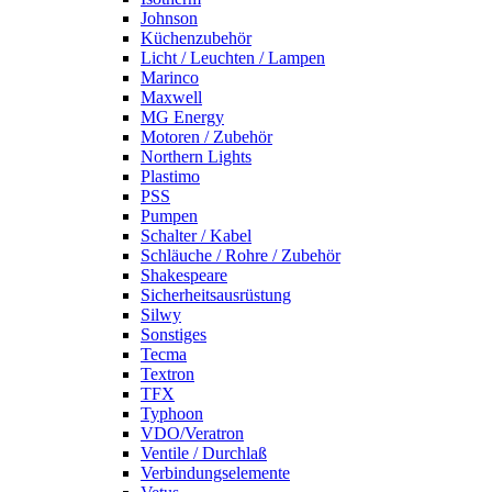
Johnson
Küchenzubehör
Licht / Leuchten / Lampen
Marinco
Maxwell
MG Energy
Motoren / Zubehör
Northern Lights
Plastimo
PSS
Pumpen
Schalter / Kabel
Schläuche / Rohre / Zubehör
Shakespeare
Sicherheitsausrüstung
Silwy
Sonstiges
Tecma
Textron
TFX
Typhoon
VDO/Veratron
Ventile / Durchlaß
Verbindungselemente