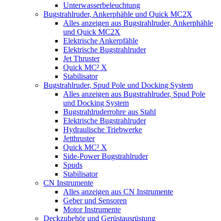
Unterwasserbeleuchtung
Bugstrahlruder, Ankerphähle und Quick MC2X
Alles anzeigen aus Bugstrahlruder, Ankerphähle
und Quick MC2X
Elektrische Ankerpfähle
Elektrische Bugstrahlruder
Jet Thruster
Quick MC² X
Stabilisator
Bugstrahlruder, Spud Pole und Docking System
Alles anzeigen aus Bugstrahlruder, Spud Pole
und Docking System
Bugstrahlruderrohre aus Stahl
Elektrische Bugstrahlruder
Hydraulische Triebwerke
Jetthruster
Quick MC² X
Side-Power Bugstrahlruder
Spuds
Stabilisator
CN Instrumente
Alles anzeigen aus CN Instrumente
Geber und Sensoren
Motor Instrumente
Deckzubehör und Gerüstausrüstung