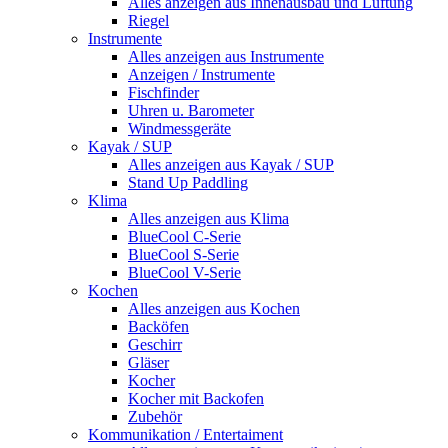
Alles anzeigen aus Innenausbau und Lüftung
Riegel
Instrumente
Alles anzeigen aus Instrumente
Anzeigen / Instrumente
Fischfinder
Uhren u. Barometer
Windmessgeräte
Kayak / SUP
Alles anzeigen aus Kayak / SUP
Stand Up Paddling
Klima
Alles anzeigen aus Klima
BlueCool C-Serie
BlueCool S-Serie
BlueCool V-Serie
Kochen
Alles anzeigen aus Kochen
Backöfen
Geschirr
Gläser
Kocher
Kocher mit Backofen
Zubehör
Kommunikation / Entertaiment