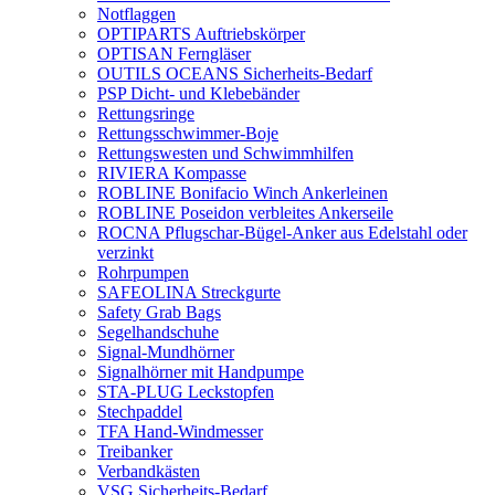
Notflaggen
OPTIPARTS Auftriebskörper
OPTISAN Ferngläser
OUTILS OCEANS Sicherheits-Bedarf
PSP Dicht- und Klebebänder
Rettungsringe
Rettungsschwimmer-Boje
Rettungswesten und Schwimmhilfen
RIVIERA Kompasse
ROBLINE Bonifacio Winch Ankerleinen
ROBLINE Poseidon verbleites Ankerseile
ROCNA Pflugschar-Bügel-Anker aus Edelstahl oder
verzinkt
Rohrpumpen
SAFEOLINA Streckgurte
Safety Grab Bags
Segelhandschuhe
Signal-Mundhörner
Signalhörner mit Handpumpe
STA-PLUG Leckstopfen
Stechpaddel
TFA Hand-Windmesser
Treibanker
Verbandkästen
VSG Sicherheits-Bedarf