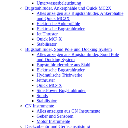
Unterwasserbeleuchtung
Bugstrahlruder, Ankerphähle und Quick MC2X
Alles anzeigen aus Bugstrahlruder, Ankerphähle
und Quick MC2X
Elektrische Ankerpfähle
Elektrische Bugstrahlruder
Jet Thruster
Quick MC² X
Stabilisator
Bugstrahlruder, Spud Pole und Docking System
Alles anzeigen aus Bugstrahlruder, Spud Pole
und Docking System
Bugstrahlruderrohre aus Stahl
Elektrische Bugstrahlruder
Hydraulische Triebwerke
Jetthruster
Quick MC² X
Side-Power Bugstrahlruder
Spuds
Stabilisator
CN Instrumente
Alles anzeigen aus CN Instrumente
Geber und Sensoren
Motor Instrumente
Deckzubehör und Gerüstausrüstung