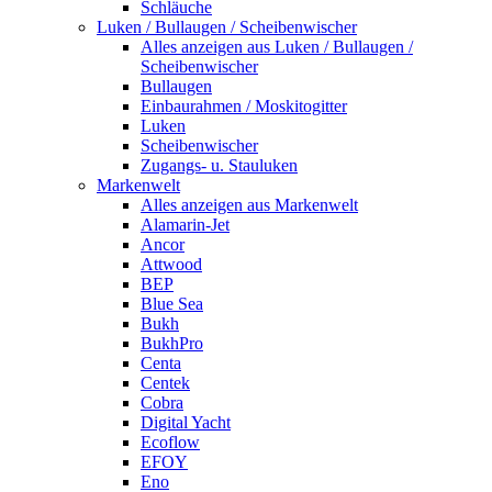
Schläuche
Luken / Bullaugen / Scheibenwischer
Alles anzeigen aus Luken / Bullaugen /
Scheibenwischer
Bullaugen
Einbaurahmen / Moskitogitter
Luken
Scheibenwischer
Zugangs- u. Stauluken
Markenwelt
Alles anzeigen aus Markenwelt
Alamarin-Jet
Ancor
Attwood
BEP
Blue Sea
Bukh
BukhPro
Centa
Centek
Cobra
Digital Yacht
Ecoflow
EFOY
Eno