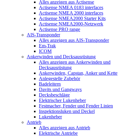
Alles anzeigen aus Actisense
Actisense NMEA 0183 interfaces
Actisense NMEA 2000 interfaces
Actisense NMEA2000 Starter Kits
Actisense NMEA2000-Netzwerk
Actisense PRO range
AIS-Transponder
Alles anzeigen aus AIS-Transponder
Em-Trak
ICOM
Ankerwinden und Decksausrüstung
Alles anzeigen aus Ankerwinden und
Decksausrüstung
Ankerwinden, Capstan, Anker und Kette
Anlegestelle Zubehör
Badeleitern
Davits und Gangways
Decksbeschläge
Elektrischer Lukenheber
Festmacher, Fender und Fender Linien
Inspektionsluken und Deckel
Lukenheber
Antrieb
Alles anzeigen aus Antrieb
Elektrische Antriebe