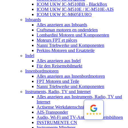
ICOM UKW IC-M510BB - BlackBox
ICOM UKW IC-M510E / IC-M510E-AIS
ICOM UKW IC-M605EURO
Inboards
Alles anzeigen aus Inboards
Craftsman motoren en onderdelen
Lombardini Motoren und Komponenten
Moteurs FPT et pièces
Nanni Triebwerke und Komponenten
Perkins-Motoren und Ersatzteile
Indel
Alles anzeigen aus Indel
Für den Reisemobilmarkt
Innenbordmotoren
Alles anzeigen aus Innenbordmotoren
FPT Motoren und Teile
Nanni Triebwerke und Komponenten
Instruments, Radio, TV und Internet
Alles anzeigen aus Instruments, Radio, TV und
Internet
Actisense Werkdatenschnitt
AIS-Transponder
★★★★★
★★★★★
Audio, Wi-Fi und TV-Antennen-Arbeitsbühnen
INSTRUMENTE CN
Instrumente Minderer