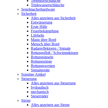
Treibstoffschläuche
Trinkwasserschläuche
Segelmacherhardware
Sicherheit
Alles anzeigen aus Sicherheit
Entwässerung
Erste Hilfe
Feuerbekämpfung
Lifebelts
Mann über Bord
Mensch über Bord
Radarreflektoren / Signale
Rettungsfloß / Schwimmkissen
Rettungsinseln
Rettungsringe
Rettungswesten
Signalgeräte
Sonstige Artikel
Steuerung
Alles anzeigen aus Steuerung
hydraulisch
mechanisch
Steuerräder
Strom
Alles anzeigen aus Strom