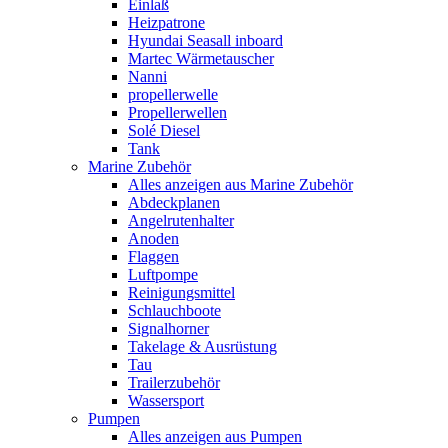
Einlaß
Heizpatrone
Hyundai Seasall inboard
Martec Wärmetauscher
Nanni
propellerwelle
Propellerwellen
Solé Diesel
Tank
Marine Zubehör
Alles anzeigen aus Marine Zubehör
Abdeckplanen
Angelrutenhalter
Anoden
Flaggen
Luftpompe
Reinigungsmittel
Schlauchboote
Signalhorner
Takelage & Ausrüstung
Tau
Trailerzubehör
Wassersport
Pumpen
Alles anzeigen aus Pumpen