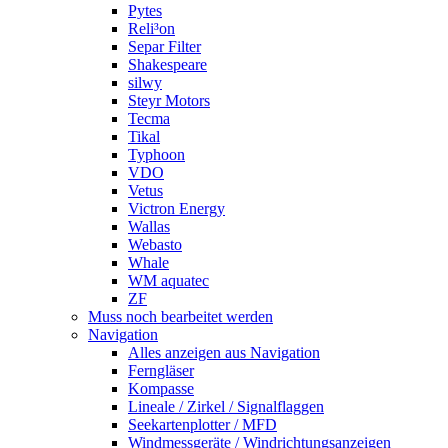
Pytes
Reli³on
Separ Filter
Shakespeare
silwy
Steyr Motors
Tecma
Tikal
Typhoon
VDO
Vetus
Victron Energy
Wallas
Webasto
Whale
WM aquatec
ZF
Muss noch bearbeitet werden
Navigation
Alles anzeigen aus Navigation
Ferngläser
Kompasse
Lineale / Zirkel / Signalflaggen
Seekartenplotter / MFD
Windmessgeräte / Windrichtungsanzeigen