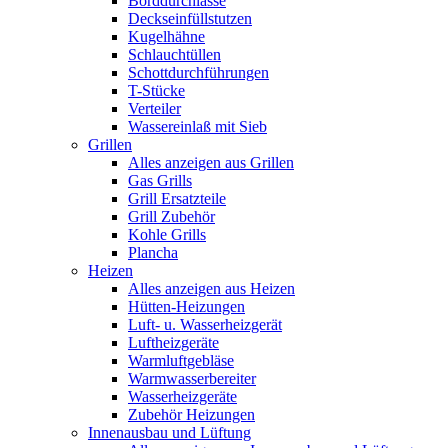
Borddurchlässe
Deckseinfüllstutzen
Kugelhähne
Schlauchtüllen
Schottdurchführungen
T-Stücke
Verteiler
Wassereinlaß mit Sieb
Grillen
Alles anzeigen aus Grillen
Gas Grills
Grill Ersatzteile
Grill Zubehör
Kohle Grills
Plancha
Heizen
Alles anzeigen aus Heizen
Hütten-Heizungen
Luft- u. Wasserheizgerät
Luftheizgeräte
Warmluftgebläse
Warmwasserbereiter
Wasserheizgeräte
Zubehör Heizungen
Innenausbau und Lüftung