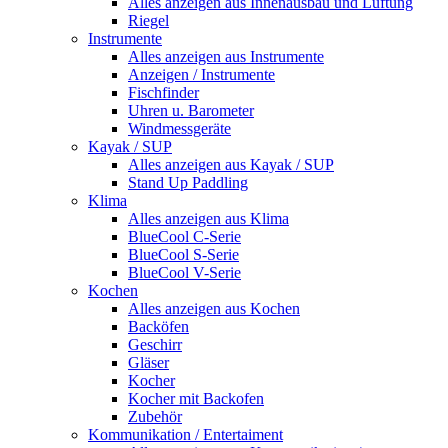
Alles anzeigen aus Innenausbau und Lüftung
Riegel
Instrumente
Alles anzeigen aus Instrumente
Anzeigen / Instrumente
Fischfinder
Uhren u. Barometer
Windmessgeräte
Kayak / SUP
Alles anzeigen aus Kayak / SUP
Stand Up Paddling
Klima
Alles anzeigen aus Klima
BlueCool C-Serie
BlueCool S-Serie
BlueCool V-Serie
Kochen
Alles anzeigen aus Kochen
Backöfen
Geschirr
Gläser
Kocher
Kocher mit Backofen
Zubehör
Kommunikation / Entertaiment