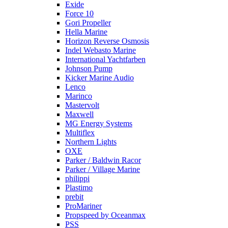
Exide
Force 10
Gori Propeller
Hella Marine
Horizon Reverse Osmosis
Indel Webasto Marine
International Yachtfarben
Johnson Pump
Kicker Marine Audio
Lenco
Marinco
Mastervolt
Maxwell
MG Energy Systems
Multiflex
Northern Lights
OXE
Parker / Baldwin Racor
Parker / Village Marine
philippi
Plastimo
prebit
ProMariner
Propspeed by Oceanmax
PSS