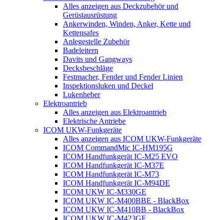
Alles anzeigen aus Deckzubehör und
Gerüstausrüstung
Ankerwinden, Winden, Anker, Kette und
Kettensafes
Anlegestelle Zubehör
Badeleitern
Davits und Gangways
Decksbeschläge
Festmacher, Fender und Fender Linien
Inspektionsluken und Deckel
Lukenheber
Elektroantrieb
Alles anzeigen aus Elektroantrieb
Elektrische Antriebe
ICOM UKW-Funkgeräte
Alles anzeigen aus ICOM UKW-Funkgeräte
ICOM CommandMic IC-HM195G
ICOM Handfunkgerät IC-M25 EVO
ICOM Handfunkgerät IC-M37E
ICOM Handfunkgerät IC-M73
ICOM Handfunkgerät IC-M94DE
ICOM UKW IC-M330GE
ICOM UKW IC-M400BBE - BlackBox
ICOM UKW IC-M410BB - BlackBox
ICOM UKW IC-M423GE