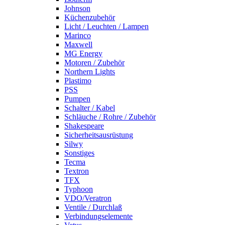
Johnson
Küchenzubehör
Licht / Leuchten / Lampen
Marinco
Maxwell
MG Energy
Motoren / Zubehör
Northern Lights
Plastimo
PSS
Pumpen
Schalter / Kabel
Schläuche / Rohre / Zubehör
Shakespeare
Sicherheitsausrüstung
Silwy
Sonstiges
Tecma
Textron
TFX
Typhoon
VDO/Veratron
Ventile / Durchlaß
Verbindungselemente