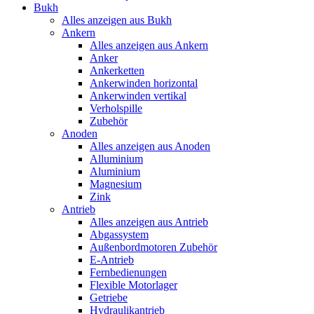
Bukh
Alles anzeigen aus Bukh
Ankern
Alles anzeigen aus Ankern
Anker
Ankerketten
Ankerwinden horizontal
Ankerwinden vertikal
Verholspille
Zubehör
Anoden
Alles anzeigen aus Anoden
Alluminium
Aluminium
Magnesium
Zink
Antrieb
Alles anzeigen aus Antrieb
Abgassystem
Außenbordmotoren Zubehör
E-Antrieb
Fernbedienungen
Flexible Motorlager
Getriebe
Hydraulikantrieb