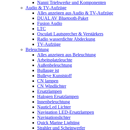
Nanni Triebwerke und Komponenten
Audio & TV-Aufzüge
Alles anzeigen aus Audio & TV-Aufzüge
DUAL AV Bluetooth-Paket
Fusion Audio
LTC
Osculati Lautsprecher & Verstärkers
Radio wasserdichte Abdeckung
TV-Aufzüge
Beleuchtung
Alles anzeigen aus Beleuchtung
Arbeitsplatzleuchte
Außenbeleuchtung
Bullauge ist
Bulleye Kunststoff
CN lampen
CN Windlichter
Ersatzlampen
Halogen Ersatzlampen
Innenbeleuchtung
NauticLed Lichter
Navigation LED-Ersatzlampen
Navigationslichter
Quick Marine Lighting
Strahler und Scheinwerfer