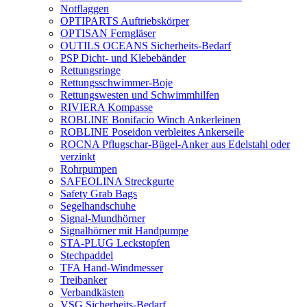
Notflaggen
OPTIPARTS Auftriebskörper
OPTISAN Ferngläser
OUTILS OCEANS Sicherheits-Bedarf
PSP Dicht- und Klebebänder
Rettungsringe
Rettungsschwimmer-Boje
Rettungswesten und Schwimmhilfen
RIVIERA Kompasse
ROBLINE Bonifacio Winch Ankerleinen
ROBLINE Poseidon verbleites Ankerseile
ROCNA Pflugschar-Bügel-Anker aus Edelstahl oder
verzinkt
Rohrpumpen
SAFEOLINA Streckgurte
Safety Grab Bags
Segelhandschuhe
Signal-Mundhörner
Signalhörner mit Handpumpe
STA-PLUG Leckstopfen
Stechpaddel
TFA Hand-Windmesser
Treibanker
Verbandkästen
VSG Sicherheits-Bedarf