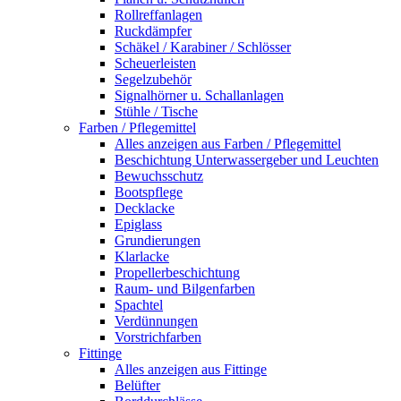
Rollreffanlagen
Ruckdämpfer
Schäkel / Karabiner / Schlösser
Scheuerleisten
Segelzubehör
Signalhörner u. Schallanlagen
Stühle / Tische
Farben / Pflegemittel
Alles anzeigen aus Farben / Pflegemittel
Beschichtung Unterwassergeber und Leuchten
Bewuchsschutz
Bootspflege
Decklacke
Epiglass
Grundierungen
Klarlacke
Propellerbeschichtung
Raum- und Bilgenfarben
Spachtel
Verdünnungen
Vorstrichfarben
Fittinge
Alles anzeigen aus Fittinge
Belüfter