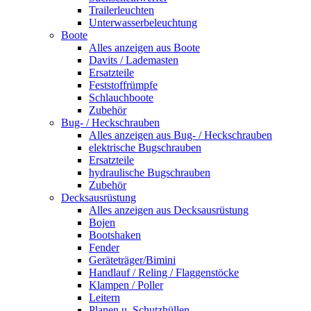
Trailerleuchten
Unterwasserbeleuchtung
Boote
Alles anzeigen aus Boote
Davits / Lademasten
Ersatzteile
Feststoffrümpfe
Schlauchboote
Zubehör
Bug- / Heckschrauben
Alles anzeigen aus Bug- / Heckschrauben
elektrische Bugschrauben
Ersatzteile
hydraulische Bugschrauben
Zubehör
Decksausrüstung
Alles anzeigen aus Decksausrüstung
Bojen
Bootshaken
Fender
Geräteträger/Bimini
Handlauf / Reling / Flaggenstöcke
Klampen / Poller
Leitern
Planen u. Schutzhüllen