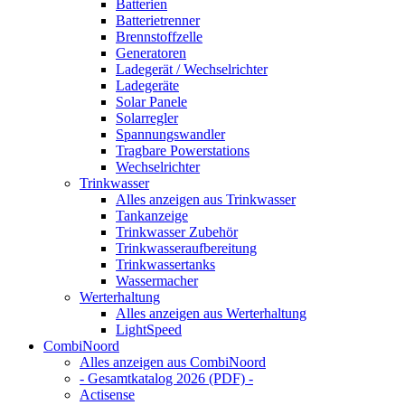
Batterien
Batterietrenner
Brennstoffzelle
Generatoren
Ladegerät / Wechselrichter
Ladegeräte
Solar Panele
Solarregler
Spannungswandler
Tragbare Powerstations
Wechselrichter
Trinkwasser
Alles anzeigen aus Trinkwasser
Tankanzeige
Trinkwasser Zubehör
Trinkwasseraufbereitung
Trinkwassertanks
Wassermacher
Werterhaltung
Alles anzeigen aus Werterhaltung
LightSpeed
CombiNoord
Alles anzeigen aus CombiNoord
- Gesamtkatalog 2026 (PDF) -
Actisense