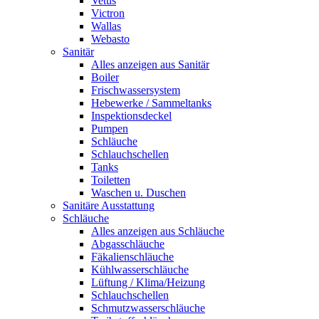
Vetus
Victron
Wallas
Webasto
Sanitär
Alles anzeigen aus Sanitär
Boiler
Frischwassersystem
Hebewerke / Sammeltanks
Inspektionsdeckel
Pumpen
Schläuche
Schlauchschellen
Tanks
Toiletten
Waschen u. Duschen
Sanitäre Ausstattung
Schläuche
Alles anzeigen aus Schläuche
Abgasschläuche
Fäkalienschläuche
Kühlwasserschläuche
Lüftung / Klima/Heizung
Schlauchschellen
Schmutzwasserschläuche