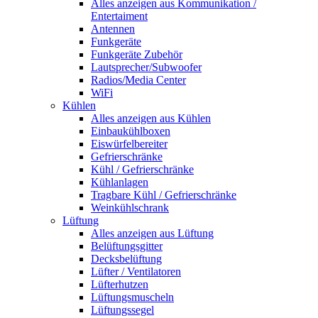
Alles anzeigen aus Kommunikation /
Entertaiment
Antennen
Funkgeräte
Funkgeräte Zubehör
Lautsprecher/Subwoofer
Radios/Media Center
WiFi
Kühlen
Alles anzeigen aus Kühlen
Einbaukühlboxen
Eiswürfelbereiter
Gefrierschränke
Kühl / Gefrierschränke
Kühlanlagen
Tragbare Kühl / Gefrierschränke
Weinkühlschrank
Lüftung
Alles anzeigen aus Lüftung
Belüftungsgitter
Decksbelüftung
Lüfter / Ventilatoren
Lüfterhutzen
Lüftungsmuscheln
Lüftungssegel