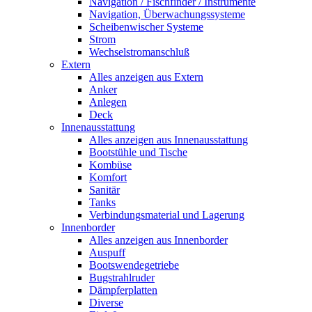
Navigation / Fischfinder / Instrumente
Navigation, Überwachungssysteme
Scheibenwischer Systeme
Strom
Wechselstromanschluß
Extern
Alles anzeigen aus Extern
Anker
Anlegen
Deck
Innenausstattung
Alles anzeigen aus Innenausstattung
Bootstühle und Tische
Kombüse
Komfort
Sanitär
Tanks
Verbindungsmaterial und Lagerung
Innenborder
Alles anzeigen aus Innenborder
Auspuff
Bootswendegetriebe
Bugstrahlruder
Dämpferplatten
Diverse