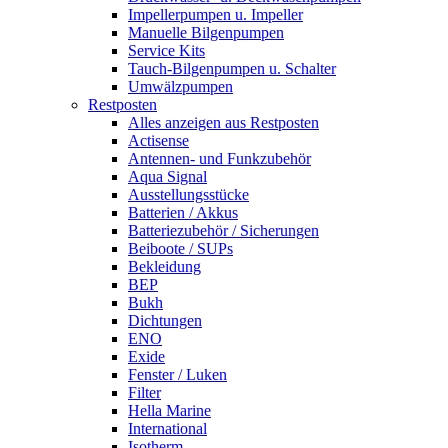
Impellerpumpen u. Impeller
Manuelle Bilgenpumpen
Service Kits
Tauch-Bilgenpumpen u. Schalter
Umwälzpumpen
Restposten
Alles anzeigen aus Restposten
Actisense
Antennen- und Funkzubehör
Aqua Signal
Ausstellungsstücke
Batterien / Akkus
Batteriezubehör / Sicherungen
Beiboote / SUPs
Bekleidung
BEP
Bukh
Dichtungen
ENO
Exide
Fenster / Luken
Filter
Hella Marine
International
Isotherm