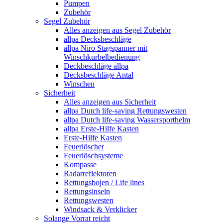
Pumpen
Zubehör
Segel Zubehör
Alles anzeigen aus Segel Zubehör
allpa Decksbeschläge
allpa Niro Stagspanner mit
Winschkurbelbedienung
Deckbeschläge allpa
Decksbeschläge Antal
Winschen
Sicherheit
Alles anzeigen aus Sicherheit
allpa Dutch life-saving Rettungswesten
allpa Dutch life-saving Wassersporthelm
allpa Erste-Hilfe Kasten
Erste-Hilfe Kasten
Feuerlöscher
Feuerlöschsysteme
Kompasse
Radarreflektoren
Rettungsbojen / Life lines
Rettungsinseln
Rettungswesten
Windsack & Verklicker
Solange Vorrat reicht