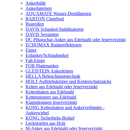
Ankerbälle
Ankerlaternen
AQUAMATE Wasser-Destillatoren
BARTON ClamSeal
Bugrollen
DAVIS Schaukel-Stabilisatoren
DAVIS Sextanten
DC Pflugschar-Anker aus Edelstahl oder feuerverzinkt
ECHOMAX Radarreflektoren
Eimer
Erdanker/Schraubanker
Falt-Eimer
FOB Plattenanker
GLEISTEIN Ankerleinen
HELLA Beleuchtungstechnik
HOLT Auftriebskörper und Kenterschutzsäcke
Ketten aus Edelstahl oder feuerverzinkt
Kettenhaken aus Edelstahl
Kettenstopper aus Edelstahl
Klappdraggen feuerverzinkt
KONG Kettenhaken und Ankerverbinder -
Ankerwirbel
KONG Sicherheits-Bedarf
Leckstopfen aus Holz
M-Anker aus Edelstahl oder feuerverzinkt