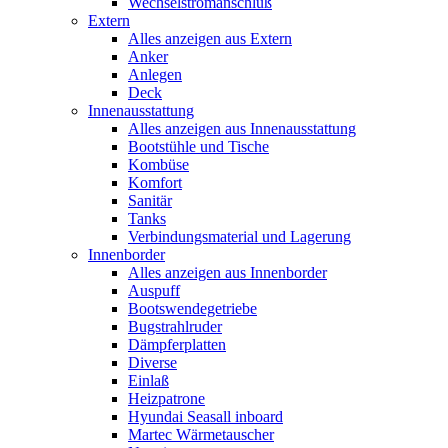
Wechselstromanschluß
Extern
Alles anzeigen aus Extern
Anker
Anlegen
Deck
Innenausstattung
Alles anzeigen aus Innenausstattung
Bootstühle und Tische
Kombüse
Komfort
Sanitär
Tanks
Verbindungsmaterial und Lagerung
Innenborder
Alles anzeigen aus Innenborder
Auspuff
Bootswendegetriebe
Bugstrahlruder
Dämpferplatten
Diverse
Einlaß
Heizpatrone
Hyundai Seasall inboard
Martec Wärmetauscher