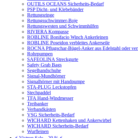
OUTILS OCEANS Sicherheits-Bedarf
PSP Dicht- und Klebebänder
Rettungsringe
Rettungsschwimmer-Boje
Rettungswesten und Schwimmhilfen
RIVIERA Kompasse
ROBLINE Bonifacio Winch Ankerleinen
ROBLINE Poseidon verbleites Ankerseile
ROCNA Pflugschar-Bügel-Anker aus Edelstahl oder ver
Rohrpumpen
SAFEOLINA Streckgurte
Safety Grab Bags
Segelhandschuhe
Signal-Mundhörner
Signalhörner mit Handpumpe
STA-PLUG Leckstopfen
Stechpaddel
TFA Hand-Windmesser
Treibanker
Verbandkästen
VSG Sicherheits-Bedarf
WICHARD Kettenhaken und Ankerwirbel
WICHARD Sicherheits-Bedarf
Wurfleinen
⚡ Victron Sale – 20 % ⚡