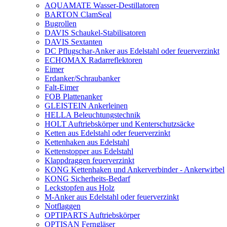
AQUAMATE Wasser-Destillatoren
BARTON ClamSeal
Bugrollen
DAVIS Schaukel-Stabilisatoren
DAVIS Sextanten
DC Pflugschar-Anker aus Edelstahl oder feuerverzinkt
ECHOMAX Radarreflektoren
Eimer
Erdanker/Schraubanker
Falt-Eimer
FOB Plattenanker
GLEISTEIN Ankerleinen
HELLA Beleuchtungstechnik
HOLT Auftriebskörper und Kenterschutzsäcke
Ketten aus Edelstahl oder feuerverzinkt
Kettenhaken aus Edelstahl
Kettenstopper aus Edelstahl
Klappdraggen feuerverzinkt
KONG Kettenhaken und Ankerverbinder - Ankerwirbel
KONG Sicherheits-Bedarf
Leckstopfen aus Holz
M-Anker aus Edelstahl oder feuerverzinkt
Notflaggen
OPTIPARTS Auftriebskörper
OPTISAN Ferngläser