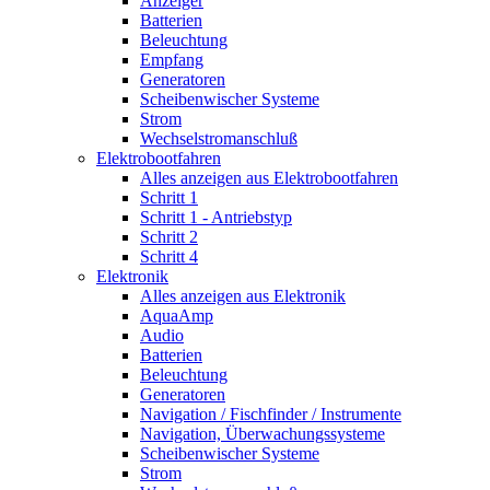
Anzeiger
Batterien
Beleuchtung
Empfang
Generatoren
Scheibenwischer Systeme
Strom
Wechselstromanschluß
Elektrobootfahren
Alles anzeigen aus Elektrobootfahren
Schritt 1
Schritt 1 - Antriebstyp
Schritt 2
Schritt 4
Elektronik
Alles anzeigen aus Elektronik
AquaAmp
Audio
Batterien
Beleuchtung
Generatoren
Navigation / Fischfinder / Instrumente
Navigation, Überwachungssysteme
Scheibenwischer Systeme
Strom