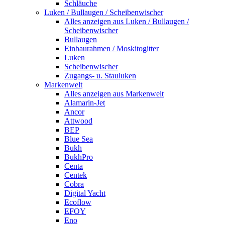
Schläuche
Luken / Bullaugen / Scheibenwischer
Alles anzeigen aus Luken / Bullaugen /
Scheibenwischer
Bullaugen
Einbaurahmen / Moskitogitter
Luken
Scheibenwischer
Zugangs- u. Stauluken
Markenwelt
Alles anzeigen aus Markenwelt
Alamarin-Jet
Ancor
Attwood
BEP
Blue Sea
Bukh
BukhPro
Centa
Centek
Cobra
Digital Yacht
Ecoflow
EFOY
Eno