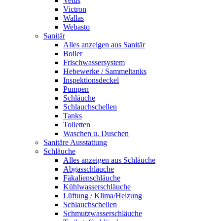
Vetus
Victron
Wallas
Webasto
Sanitär
Alles anzeigen aus Sanitär
Boiler
Frischwassersystem
Hebewerke / Sammeltanks
Inspektionsdeckel
Pumpen
Schläuche
Schlauchschellen
Tanks
Toiletten
Waschen u. Duschen
Sanitäre Ausstattung
Schläuche
Alles anzeigen aus Schläuche
Abgasschläuche
Fäkalienschläuche
Kühlwasserschläuche
Lüftung / Klima/Heizung
Schlauchschellen
Schmutzwasserschläuche