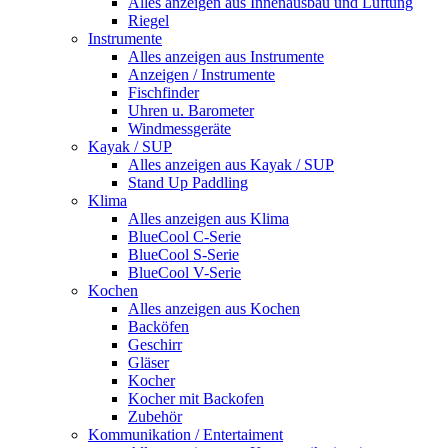
Alles anzeigen aus Innenausbau und Lüftung
Riegel
Instrumente
Alles anzeigen aus Instrumente
Anzeigen / Instrumente
Fischfinder
Uhren u. Barometer
Windmessgeräte
Kayak / SUP
Alles anzeigen aus Kayak / SUP
Stand Up Paddling
Klima
Alles anzeigen aus Klima
BlueCool C-Serie
BlueCool S-Serie
BlueCool V-Serie
Kochen
Alles anzeigen aus Kochen
Backöfen
Geschirr
Gläser
Kocher
Kocher mit Backofen
Zubehör
Kommunikation / Entertaiment