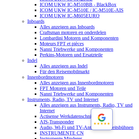
ICOM UKW IC-M510BB - BlackBox
ICOM UKW IC-M510E / IC-M510E-AIS
ICOM UKW IC-M605EURO
Inboards
Alles anzeigen aus Inboards
Craftsman motoren en onderdelen
Lombardini Motoren und Komponenten
Moteurs FPT et pièces
Nanni Triebwerke und Komponenten
Perkins-Motoren und Ersatzteile
Indel
Alles anzeigen aus Indel
Für den Reisemobilmarkt
Innenbordmotoren
Alles anzeigen aus Innenbordmotoren
FPT Motoren und Teile
Nanni Triebwerke und Komponenten
Instruments, Radio, TV und Internet
Alles anzeigen aus Instruments, Radio, TV und
Internet
Actisense Werkdatenschnitt
AIS-Transponder
★★★★★
★★★★★
Audio, Wi-Fi und TV-Antennen-Arbeitsbühnen
INSTRUMENTE CN
Instrumente Minderer