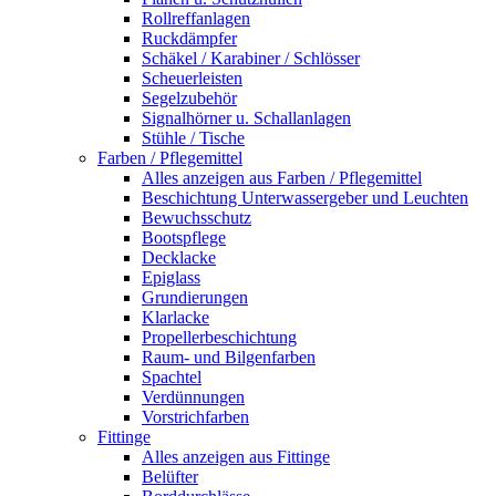
Rollreffanlagen
Ruckdämpfer
Schäkel / Karabiner / Schlösser
Scheuerleisten
Segelzubehör
Signalhörner u. Schallanlagen
Stühle / Tische
Farben / Pflegemittel
Alles anzeigen aus Farben / Pflegemittel
Beschichtung Unterwassergeber und Leuchten
Bewuchsschutz
Bootspflege
Decklacke
Epiglass
Grundierungen
Klarlacke
Propellerbeschichtung
Raum- und Bilgenfarben
Spachtel
Verdünnungen
Vorstrichfarben
Fittinge
Alles anzeigen aus Fittinge
Belüfter