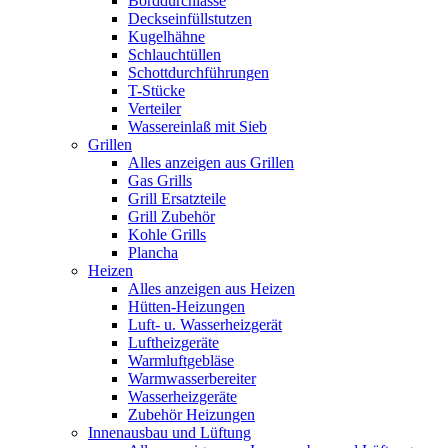
Borddurchlässe
Deckseinfüllstutzen
Kugelhähne
Schlauchtüllen
Schottdurchführungen
T-Stücke
Verteiler
Wassereinlaß mit Sieb
Grillen
Alles anzeigen aus Grillen
Gas Grills
Grill Ersatzteile
Grill Zubehör
Kohle Grills
Plancha
Heizen
Alles anzeigen aus Heizen
Hütten-Heizungen
Luft- u. Wasserheizgerät
Luftheizgeräte
Warmluftgebläse
Warmwasserbereiter
Wasserheizgeräte
Zubehör Heizungen
Innenausbau und Lüftung