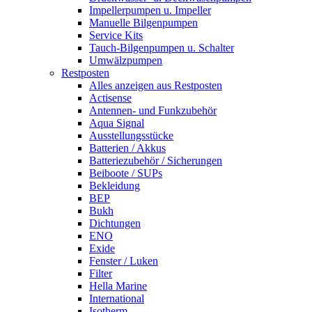
Impellerpumpen u. Impeller
Manuelle Bilgenpumpen
Service Kits
Tauch-Bilgenpumpen u. Schalter
Umwälzpumpen
Restposten
Alles anzeigen aus Restposten
Actisense
Antennen- und Funkzubehör
Aqua Signal
Ausstellungsstücke
Batterien / Akkus
Batteriezubehör / Sicherungen
Beiboote / SUPs
Bekleidung
BEP
Bukh
Dichtungen
ENO
Exide
Fenster / Luken
Filter
Hella Marine
International
Isotherm