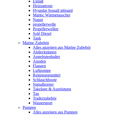
Einlaß
Heizpatrone
Hyundai Seasall inboard
Martec Wärmetauscher
Nanni
propellerwelle
Propellerwellen
Solé Diesel
Tank
Marine Zubehör
Alles anzeigen aus Marine Zubehör
Abdeckplanen
Angelrutenhalter
Anoden
Flaggen
Luftpompe
Reinigungsmittel
Schlauchboote
Signalhorner
Takelage & Ausrüstung
Tau
Trailerzubehör
Wassersport
Pumpen
Alles anzeigen aus Pumpen