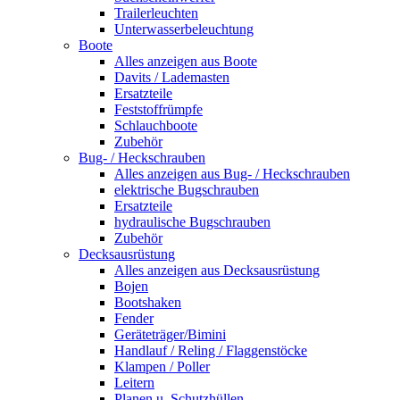
Trailerleuchten
Unterwasserbeleuchtung
Boote
Alles anzeigen aus Boote
Davits / Lademasten
Ersatzteile
Feststoffrümpfe
Schlauchboote
Zubehör
Bug- / Heckschrauben
Alles anzeigen aus Bug- / Heckschrauben
elektrische Bugschrauben
Ersatzteile
hydraulische Bugschrauben
Zubehör
Decksausrüstung
Alles anzeigen aus Decksausrüstung
Bojen
Bootshaken
Fender
Geräteträger/Bimini
Handlauf / Reling / Flaggenstöcke
Klampen / Poller
Leitern
Planen u. Schutzhüllen