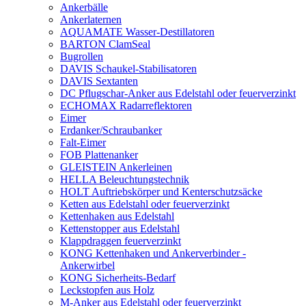
Ankerbälle
Ankerlaternen
AQUAMATE Wasser-Destillatoren
BARTON ClamSeal
Bugrollen
DAVIS Schaukel-Stabilisatoren
DAVIS Sextanten
DC Pflugschar-Anker aus Edelstahl oder feuerverzinkt
ECHOMAX Radarreflektoren
Eimer
Erdanker/Schraubanker
Falt-Eimer
FOB Plattenanker
GLEISTEIN Ankerleinen
HELLA Beleuchtungstechnik
HOLT Auftriebskörper und Kenterschutzsäcke
Ketten aus Edelstahl oder feuerverzinkt
Kettenhaken aus Edelstahl
Kettenstopper aus Edelstahl
Klappdraggen feuerverzinkt
KONG Kettenhaken und Ankerverbinder -
Ankerwirbel
KONG Sicherheits-Bedarf
Leckstopfen aus Holz
M-Anker aus Edelstahl oder feuerverzinkt