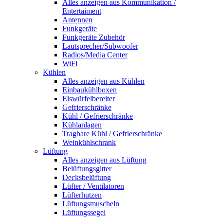
Alles anzeigen aus Kommunikation /
Entertaiment
Antennen
Funkgeräte
Funkgeräte Zubehör
Lautsprecher/Subwoofer
Radios/Media Center
WiFi
Kühlen
Alles anzeigen aus Kühlen
Einbaukühlboxen
Eiswürfelbereiter
Gefrierschränke
Kühl / Gefrierschränke
Kühlanlagen
Tragbare Kühl / Gefrierschränke
Weinkühlschrank
Lüftung
Alles anzeigen aus Lüftung
Belüftungsgitter
Decksbelüftung
Lüfter / Ventilatoren
Lüfterhutzen
Lüftungsmuscheln
Lüftungssegel