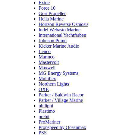
Exide
Force 10
Gori Propeller
Hella Marine
Horizon Reverse Osmosis
Indel Webasto Marine
International Yachtfarben
Johnson Pump
Kicker Marine Audio
Lenco
Marinco
Mastervolt
Maxwell
MG Energy Systems
Multiflex
Northern Lights
OXE
Parker / Baldwin Racor
Parker / Village Marine
philippi
Plastimo
prebit
ProMariner
Propspeed by Oceanmax
PSS