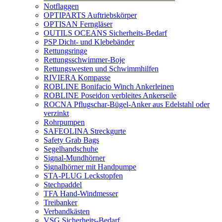
Notflaggen
OPTIPARTS Auftriebskörper
OPTISAN Ferngläser
OUTILS OCEANS Sicherheits-Bedarf
PSP Dicht- und Klebebänder
Rettungsringe
Rettungsschwimmer-Boje
Rettungswesten und Schwimmhilfen
RIVIERA Kompasse
ROBLINE Bonifacio Winch Ankerleinen
ROBLINE Poseidon verbleites Ankerseile
ROCNA Pflugschar-Bügel-Anker aus Edelstahl oder
verzinkt
Rohrpumpen
SAFEOLINA Streckgurte
Safety Grab Bags
Segelhandschuhe
Signal-Mundhörner
Signalhörner mit Handpumpe
STA-PLUG Leckstopfen
Stechpaddel
TFA Hand-Windmesser
Treibanker
Verbandkästen
VSG Sicherheits-Bedarf