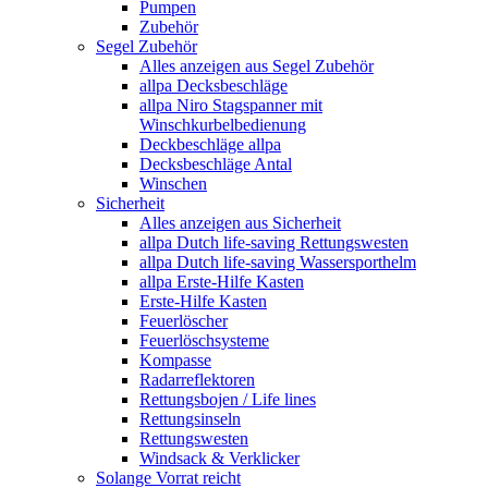
Pumpen
Zubehör
Segel Zubehör
Alles anzeigen aus Segel Zubehör
allpa Decksbeschläge
allpa Niro Stagspanner mit
Winschkurbelbedienung
Deckbeschläge allpa
Decksbeschläge Antal
Winschen
Sicherheit
Alles anzeigen aus Sicherheit
allpa Dutch life-saving Rettungswesten
allpa Dutch life-saving Wassersporthelm
allpa Erste-Hilfe Kasten
Erste-Hilfe Kasten
Feuerlöscher
Feuerlöschsysteme
Kompasse
Radarreflektoren
Rettungsbojen / Life lines
Rettungsinseln
Rettungswesten
Windsack & Verklicker
Solange Vorrat reicht