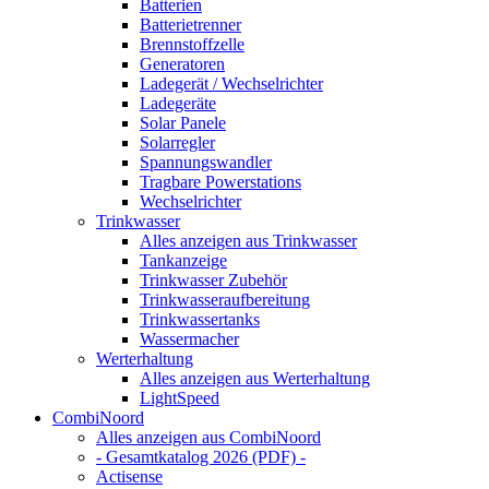
Batterien
Batterietrenner
Brennstoffzelle
Generatoren
Ladegerät / Wechselrichter
Ladegeräte
Solar Panele
Solarregler
Spannungswandler
Tragbare Powerstations
Wechselrichter
Trinkwasser
Alles anzeigen aus Trinkwasser
Tankanzeige
Trinkwasser Zubehör
Trinkwasseraufbereitung
Trinkwassertanks
Wassermacher
Werterhaltung
Alles anzeigen aus Werterhaltung
LightSpeed
CombiNoord
Alles anzeigen aus CombiNoord
- Gesamtkatalog 2026 (PDF) -
Actisense