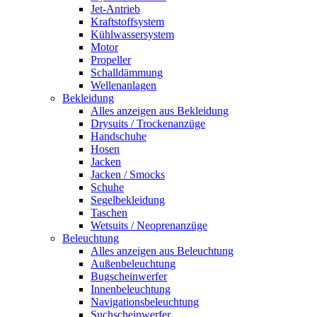
Jet-Antrieb
Kraftstoffsystem
Kühlwassersystem
Motor
Propeller
Schalldämmung
Wellenanlagen
Bekleidung
Alles anzeigen aus Bekleidung
Drysuits / Trockenanzüge
Handschuhe
Hosen
Jacken
Jacken / Smocks
Schuhe
Segelbekleidung
Taschen
Wetsuits / Neoprenanzüge
Beleuchtung
Alles anzeigen aus Beleuchtung
Außenbeleuchtung
Bugscheinwerfer
Innenbeleuchtung
Navigationsbeleuchtung
Suchscheinwerfer