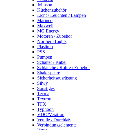
Johnson
Küchenzubehör
Licht / Leuchten / Lampen
Marinco
Maxwell
MG Energy
Motoren / Zubehör
Northern Lights
Plastimo
PSS
Pumpen
Schalter / Kabel
Schläuche / Rohre / Zubehör
Shakespeare
Sicherheitsausrüstung
Silwy
Sonstiges
Tecma
Textron
TFX
Typhoon
VDO/Veratron
Ventile / Durchlaß
Verbindungselemente