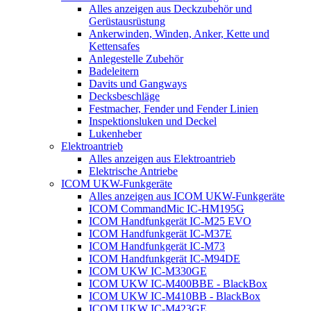
Alles anzeigen aus Deckzubehör und
Gerüstausrüstung
Ankerwinden, Winden, Anker, Kette und
Kettensafes
Anlegestelle Zubehör
Badeleitern
Davits und Gangways
Decksbeschläge
Festmacher, Fender und Fender Linien
Inspektionsluken und Deckel
Lukenheber
Elektroantrieb
Alles anzeigen aus Elektroantrieb
Elektrische Antriebe
ICOM UKW-Funkgeräte
Alles anzeigen aus ICOM UKW-Funkgeräte
ICOM CommandMic IC-HM195G
ICOM Handfunkgerät IC-M25 EVO
ICOM Handfunkgerät IC-M37E
ICOM Handfunkgerät IC-M73
ICOM Handfunkgerät IC-M94DE
ICOM UKW IC-M330GE
ICOM UKW IC-M400BBE - BlackBox
ICOM UKW IC-M410BB - BlackBox
ICOM UKW IC-M423GE