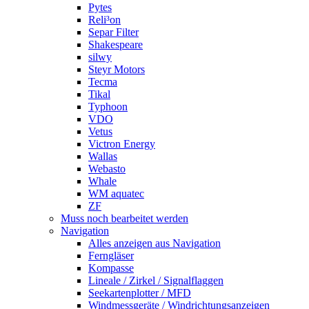
Pytes
Reli³on
Separ Filter
Shakespeare
silwy
Steyr Motors
Tecma
Tikal
Typhoon
VDO
Vetus
Victron Energy
Wallas
Webasto
Whale
WM aquatec
ZF
Muss noch bearbeitet werden
Navigation
Alles anzeigen aus Navigation
Ferngläser
Kompasse
Lineale / Zirkel / Signalflaggen
Seekartenplotter / MFD
Windmessgeräte / Windrichtungsanzeigen