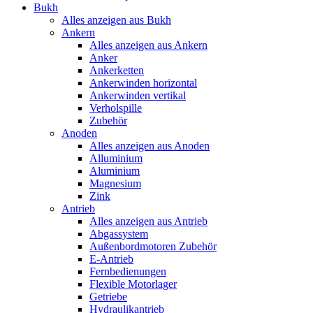
Bukh
Alles anzeigen aus Bukh
Ankern
Alles anzeigen aus Ankern
Anker
Ankerketten
Ankerwinden horizontal
Ankerwinden vertikal
Verholspille
Zubehör
Anoden
Alles anzeigen aus Anoden
Alluminium
Aluminium
Magnesium
Zink
Antrieb
Alles anzeigen aus Antrieb
Abgassystem
Außenbordmotoren Zubehör
E-Antrieb
Fernbedienungen
Flexible Motorlager
Getriebe
Hydraulikantrieb