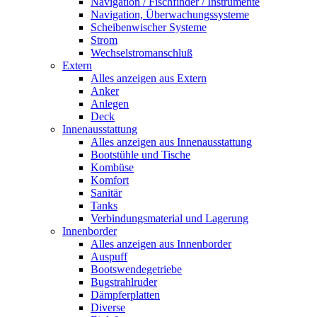
Navigation / Fischfinder / Instrumente
Navigation, Überwachungssysteme
Scheibenwischer Systeme
Strom
Wechselstromanschluß
Extern
Alles anzeigen aus Extern
Anker
Anlegen
Deck
Innenausstattung
Alles anzeigen aus Innenausstattung
Bootstühle und Tische
Kombüse
Komfort
Sanitär
Tanks
Verbindungsmaterial und Lagerung
Innenborder
Alles anzeigen aus Innenborder
Auspuff
Bootswendegetriebe
Bugstrahlruder
Dämpferplatten
Diverse