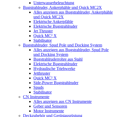
Unterwasserbeleuchtung
Bugstrahlruder, Ankerphähle und Quick MC2X
Alles anzeigen aus Bugstrahlruder, Ankerphähle
und Quick MC2X
Elektrische Ankerpfähle
Elektrische Bugstrahlruder
Jet Thruster
Quick MC² X
Stabilisator
Bugstrahlruder, Spud Pole und Docking System
Alles anzeigen aus Bugstrahlruder, Spud Pole
und Docking System
Bugstrahlruderrohre aus Stahl
Elektrische Bugstrahlruder
Hydraulische Triebwerke
Jetthruster
Quick MC² X
Side-Power Bugstrahlruder
Spuds
Stabilisator
CN Instrumente
Alles anzeigen aus CN Instrumente
Geber und Sensoren
Motor Instrumente
Deckzubehör und Gerüstausrüstung