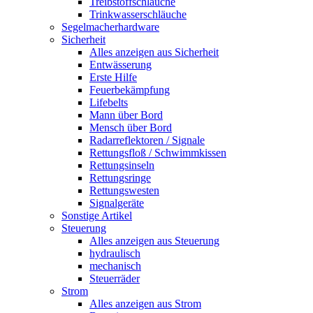
Treibstoffschläuche
Trinkwasserschläuche
Segelmacherhardware
Sicherheit
Alles anzeigen aus Sicherheit
Entwässerung
Erste Hilfe
Feuerbekämpfung
Lifebelts
Mann über Bord
Mensch über Bord
Radarreflektoren / Signale
Rettungsfloß / Schwimmkissen
Rettungsinseln
Rettungsringe
Rettungswesten
Signalgeräte
Sonstige Artikel
Steuerung
Alles anzeigen aus Steuerung
hydraulisch
mechanisch
Steuerräder
Strom
Alles anzeigen aus Strom