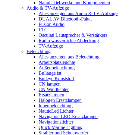
Nanni Triebwerke und Komponenten
Audio & TV-Aufzüge
Alles anzeigen aus Audio & TV-Aufzüge
DUAL AV Bluetooth-Paket
Fusion Audio
LTC
Osculati Lautsprecher & Verstärkers
Radio wasserdichte Abdeckung
TV-Aufzüge
Beleuchtung
Alles anzeigen aus Beleuchtung
Arbeitsplatzleuchte
Außenbeleuchtung
Bullauge ist
Bulleye Kunststoff
CN lampen
CN Windlichter
Ersatzlampen
Halogen Ersatzlampen
Innenbeleuchtung
NauticLed Lichter
Navigation LED-Ersatzlampen
Navigationslichter
Quick Marine Lighting
Strahler und Scheinwerfer