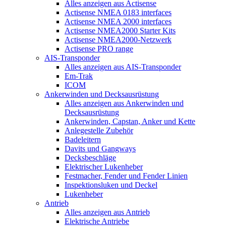
Alles anzeigen aus Actisense
Actisense NMEA 0183 interfaces
Actisense NMEA 2000 interfaces
Actisense NMEA2000 Starter Kits
Actisense NMEA2000-Netzwerk
Actisense PRO range
AIS-Transponder
Alles anzeigen aus AIS-Transponder
Em-Trak
ICOM
Ankerwinden und Decksausrüstung
Alles anzeigen aus Ankerwinden und
Decksausrüstung
Ankerwinden, Capstan, Anker und Kette
Anlegestelle Zubehör
Badeleitern
Davits und Gangways
Decksbeschläge
Elektrischer Lukenheber
Festmacher, Fender und Fender Linien
Inspektionsluken und Deckel
Lukenheber
Antrieb
Alles anzeigen aus Antrieb
Elektrische Antriebe