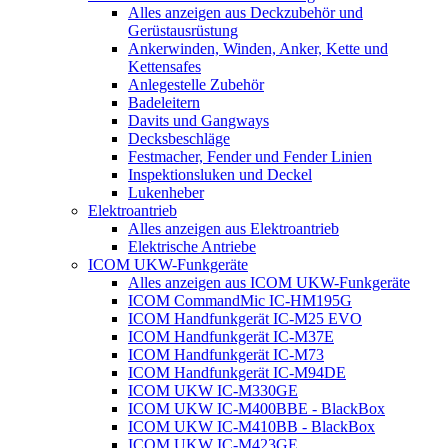
Alles anzeigen aus Deckzubehör und
Gerüstausrüstung
Ankerwinden, Winden, Anker, Kette und
Kettensafes
Anlegestelle Zubehör
Badeleitern
Davits und Gangways
Decksbeschläge
Festmacher, Fender und Fender Linien
Inspektionsluken und Deckel
Lukenheber
Elektroantrieb
Alles anzeigen aus Elektroantrieb
Elektrische Antriebe
ICOM UKW-Funkgeräte
Alles anzeigen aus ICOM UKW-Funkgeräte
ICOM CommandMic IC-HM195G
ICOM Handfunkgerät IC-M25 EVO
ICOM Handfunkgerät IC-M37E
ICOM Handfunkgerät IC-M73
ICOM Handfunkgerät IC-M94DE
ICOM UKW IC-M330GE
ICOM UKW IC-M400BBE - BlackBox
ICOM UKW IC-M410BB - BlackBox
ICOM UKW IC-M423GE