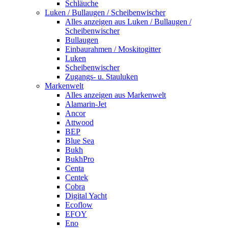
Schläuche
Luken / Bullaugen / Scheibenwischer
Alles anzeigen aus Luken / Bullaugen /
Scheibenwischer
Bullaugen
Einbaurahmen / Moskitogitter
Luken
Scheibenwischer
Zugangs- u. Stauluken
Markenwelt
Alles anzeigen aus Markenwelt
Alamarin-Jet
Ancor
Attwood
BEP
Blue Sea
Bukh
BukhPro
Centa
Centek
Cobra
Digital Yacht
Ecoflow
EFOY
Eno