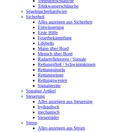
Treibstoffschläuche
Trinkwasserschläuche
Segelmacherhardware
Sicherheit
Alles anzeigen aus Sicherheit
Entwässerung
Erste Hilfe
Feuerbekämpfung
Lifebelts
Mann über Bord
Mensch über Bord
Radarreflektoren / Signale
Rettungsfloß / Schwimmkissen
Rettungsinseln
Rettungsringe
Rettungswesten
Signalgeräte
Sonstige Artikel
Steuerung
Alles anzeigen aus Steuerung
hydraulisch
mechanisch
Steuerräder
Strom
Alles anzeigen aus Strom