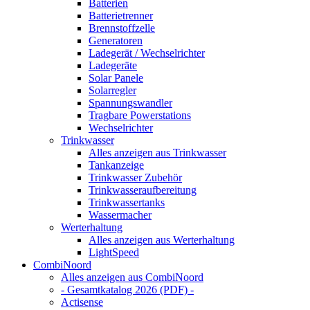
Batterien
Batterietrenner
Brennstoffzelle
Generatoren
Ladegerät / Wechselrichter
Ladegeräte
Solar Panele
Solarregler
Spannungswandler
Tragbare Powerstations
Wechselrichter
Trinkwasser
Alles anzeigen aus Trinkwasser
Tankanzeige
Trinkwasser Zubehör
Trinkwasseraufbereitung
Trinkwassertanks
Wassermacher
Werterhaltung
Alles anzeigen aus Werterhaltung
LightSpeed
CombiNoord
Alles anzeigen aus CombiNoord
- Gesamtkatalog 2026 (PDF) -
Actisense