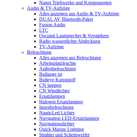
Nanni Triebwerke und Komponenten
Audio & TV-Aufzüge
Alles anzeigen aus Audio & TV-Aufzüge
DUAL AV Bluetooth-Paket
Fusion Audio
LTC
Osculati Lautsprecher & Verstärkers
Radio wasserdichte Abdeckung
TV-Aufzüge
Beleuchtung
Alles anzeigen aus Beleuchtung
Arbeitsplatzleuchte
Außenbeleuchtung
Bullauge ist
Bulleye Kunststoff
CN lampen
CN Windlichter
Ersatzlampen
Halogen Ersatzlampen
Innenbeleuchtung
NauticLed Lichter
Navigation LED-Ersatzlampen
Navigationslichter
Quick Marine Lighting
Strahler und Scheinwerfer