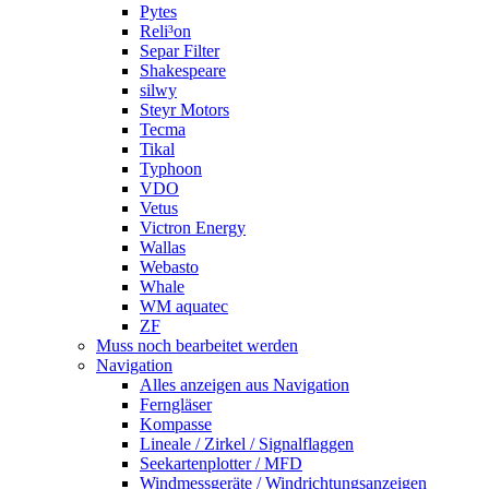
Pytes
Reli³on
Separ Filter
Shakespeare
silwy
Steyr Motors
Tecma
Tikal
Typhoon
VDO
Vetus
Victron Energy
Wallas
Webasto
Whale
WM aquatec
ZF
Muss noch bearbeitet werden
Navigation
Alles anzeigen aus Navigation
Ferngläser
Kompasse
Lineale / Zirkel / Signalflaggen
Seekartenplotter / MFD
Windmessgeräte / Windrichtungsanzeigen