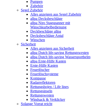
Pumpen
Zubehör
Segel Zubehör
Alles anzeigen aus Segel Zubehör
allpa Decksbeschläge
allpa Niro Stagspanner mit
Winschkurbelbedienung
Deckbeschläge allpa
Decksbeschläge Antal
Winschen
Sicherheit
Alles anzeigen aus Sicherheit
allpa Dutch life-saving Rettungswesten
allpa Dutch life-saving Wassersporthelm
allpa Erste-Hilfe Kasten
Erste-Hilfe Kasten
Feuerlöscher
Feuerlöschsysteme
Kompasse
Radarreflektoren
Rettungsbojen / Life lines
Rettungsinseln
Rettungswesten
Windsack & Verklicker
Solange Vorrat reicht