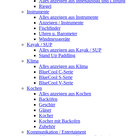
Alles anzeigen aus Innenausbau und Lüftung
Riegel
Instrumente
Alles anzeigen aus Instrumente
Anzeigen / Instrumente
Fischfinder
Uhren u. Barometer
Windmessgeräte
Kayak / SUP
Alles anzeigen aus Kayak / SUP
Stand Up Paddling
Klima
Alles anzeigen aus Klima
BlueCool C-Serie
BlueCool S-Serie
BlueCool V-Serie
Kochen
Alles anzeigen aus Kochen
Backöfen
Geschirr
Gläser
Kocher
Kocher mit Backofen
Zubehör
Kommunikation / Entertaiment