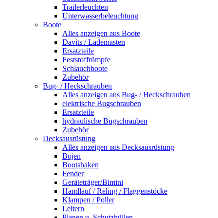
Trailerleuchten
Unterwasserbeleuchtung
Boote
Alles anzeigen aus Boote
Davits / Lademasten
Ersatzteile
Feststoffrümpfe
Schlauchboote
Zubehör
Bug- / Heckschrauben
Alles anzeigen aus Bug- / Heckschrauben
elektrische Bugschrauben
Ersatzteile
hydraulische Bugschrauben
Zubehör
Decksausrüstung
Alles anzeigen aus Decksausrüstung
Bojen
Bootshaken
Fender
Geräteträger/Bimini
Handlauf / Reling / Flaggenstöcke
Klampen / Poller
Leitern
Planen u. Schutzhüllen