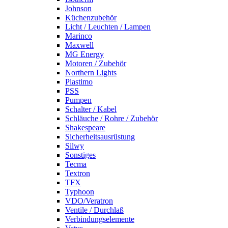
Johnson
Küchenzubehör
Licht / Leuchten / Lampen
Marinco
Maxwell
MG Energy
Motoren / Zubehör
Northern Lights
Plastimo
PSS
Pumpen
Schalter / Kabel
Schläuche / Rohre / Zubehör
Shakespeare
Sicherheitsausrüstung
Silwy
Sonstiges
Tecma
Textron
TFX
Typhoon
VDO/Veratron
Ventile / Durchlaß
Verbindungselemente