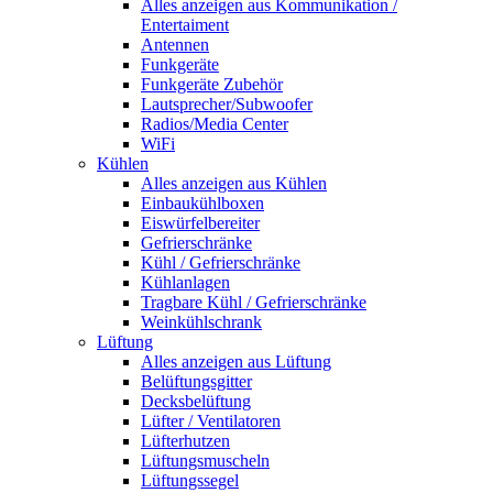
Alles anzeigen aus Kommunikation /
Entertaiment
Antennen
Funkgeräte
Funkgeräte Zubehör
Lautsprecher/Subwoofer
Radios/Media Center
WiFi
Kühlen
Alles anzeigen aus Kühlen
Einbaukühlboxen
Eiswürfelbereiter
Gefrierschränke
Kühl / Gefrierschränke
Kühlanlagen
Tragbare Kühl / Gefrierschränke
Weinkühlschrank
Lüftung
Alles anzeigen aus Lüftung
Belüftungsgitter
Decksbelüftung
Lüfter / Ventilatoren
Lüfterhutzen
Lüftungsmuscheln
Lüftungssegel