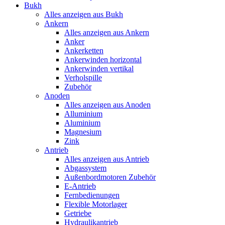
Bukh
Alles anzeigen aus Bukh
Ankern
Alles anzeigen aus Ankern
Anker
Ankerketten
Ankerwinden horizontal
Ankerwinden vertikal
Verholspille
Zubehör
Anoden
Alles anzeigen aus Anoden
Alluminium
Aluminium
Magnesium
Zink
Antrieb
Alles anzeigen aus Antrieb
Abgassystem
Außenbordmotoren Zubehör
E-Antrieb
Fernbedienungen
Flexible Motorlager
Getriebe
Hydraulikantrieb