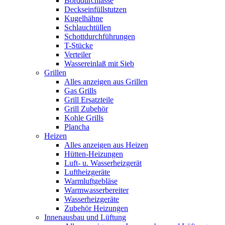
Borddurchlässe
Deckseinfüllstutzen
Kugelhähne
Schlauchtüllen
Schottdurchführungen
T-Stücke
Verteiler
Wassereinlaß mit Sieb
Grillen
Alles anzeigen aus Grillen
Gas Grills
Grill Ersatzteile
Grill Zubehör
Kohle Grills
Plancha
Heizen
Alles anzeigen aus Heizen
Hütten-Heizungen
Luft- u. Wasserheizgerät
Luftheizgeräte
Warmluftgebläse
Warmwasserbereiter
Wasserheizgeräte
Zubehör Heizungen
Innenausbau und Lüftung