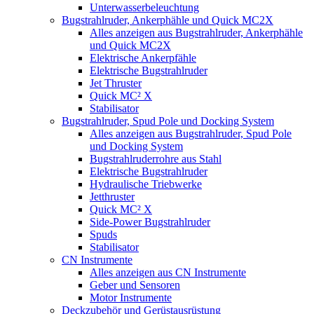
Unterwasserbeleuchtung
Bugstrahlruder, Ankerphähle und Quick MC2X
Alles anzeigen aus Bugstrahlruder, Ankerphähle
und Quick MC2X
Elektrische Ankerpfähle
Elektrische Bugstrahlruder
Jet Thruster
Quick MC² X
Stabilisator
Bugstrahlruder, Spud Pole und Docking System
Alles anzeigen aus Bugstrahlruder, Spud Pole
und Docking System
Bugstrahlruderrohre aus Stahl
Elektrische Bugstrahlruder
Hydraulische Triebwerke
Jetthruster
Quick MC² X
Side-Power Bugstrahlruder
Spuds
Stabilisator
CN Instrumente
Alles anzeigen aus CN Instrumente
Geber und Sensoren
Motor Instrumente
Deckzubehör und Gerüstausrüstung