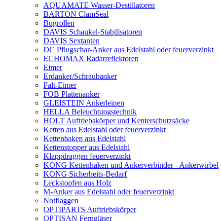
AQUAMATE Wasser-Destillatoren
BARTON ClamSeal
Bugrollen
DAVIS Schaukel-Stabilisatoren
DAVIS Sextanten
DC Pflugschar-Anker aus Edelstahl oder feuerverzinkt
ECHOMAX Radarreflektoren
Eimer
Erdanker/Schraubanker
Falt-Eimer
FOB Plattenanker
GLEISTEIN Ankerleinen
HELLA Beleuchtungstechnik
HOLT Auftriebskörper und Kenterschutzsäcke
Ketten aus Edelstahl oder feuerverzinkt
Kettenhaken aus Edelstahl
Kettenstopper aus Edelstahl
Klappdraggen feuerverzinkt
KONG Kettenhaken und Ankerverbinder - Ankerwirbel
KONG Sicherheits-Bedarf
Leckstopfen aus Holz
M-Anker aus Edelstahl oder feuerverzinkt
Notflaggen
OPTIPARTS Auftriebskörper
OPTISAN Ferngläser