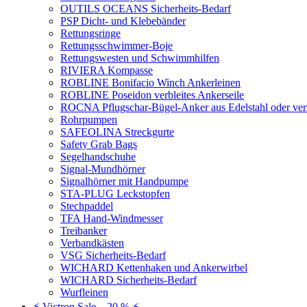
OUTILS OCEANS Sicherheits-Bedarf
PSP Dicht- und Klebebänder
Rettungsringe
Rettungsschwimmer-Boje
Rettungswesten und Schwimmhilfen
RIVIERA Kompasse
ROBLINE Bonifacio Winch Ankerleinen
ROBLINE Poseidon verbleites Ankerseile
ROCNA Pflugschar-Bügel-Anker aus Edelstahl oder ver
Rohrpumpen
SAFEOLINA Streckgurte
Safety Grab Bags
Segelhandschuhe
Signal-Mundhörner
Signalhörner mit Handpumpe
STA-PLUG Leckstopfen
Stechpaddel
TFA Hand-Windmesser
Treibanker
Verbandkästen
VSG Sicherheits-Bedarf
WICHARD Kettenhaken und Ankerwirbel
WICHARD Sicherheits-Bedarf
Wurfleinen
⚡ Victron Sale – 20 % ⚡