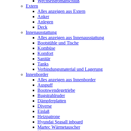
Wechselstromanschluß
Extern
Alles anzeigen aus Extern
Anker
Anlegen
Deck
Innenausstattung
Alles anzeigen aus Innenausstattung
Bootstühle und Tische
Kombüse
Komfort
Sanitär
Tanks
Verbindungsmaterial und Lagerung
Innenborder
Alles anzeigen aus Innenborder
Auspuff
Bootswendegetriebe
Bugstrahlruder
Dämpferplatten
Diverse
Einlaß
Heizpatrone
Hyundai Seasall inboard
Martec Wärmetauscher