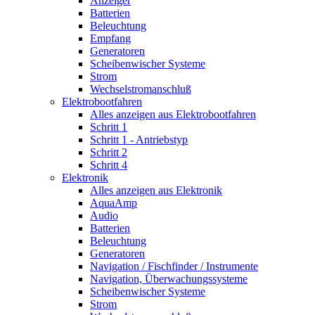
Anzeiger
Batterien
Beleuchtung
Empfang
Generatoren
Scheibenwischer Systeme
Strom
Wechselstromanschluß
Elektrobootfahren
Alles anzeigen aus Elektrobootfahren
Schritt 1
Schritt 1 - Antriebstyp
Schritt 2
Schritt 4
Elektronik
Alles anzeigen aus Elektronik
AquaAmp
Audio
Batterien
Beleuchtung
Generatoren
Navigation / Fischfinder / Instrumente
Navigation, Überwachungssysteme
Scheibenwischer Systeme
Strom