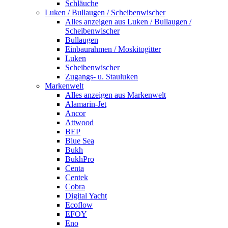
Schläuche
Luken / Bullaugen / Scheibenwischer
Alles anzeigen aus Luken / Bullaugen /
Scheibenwischer
Bullaugen
Einbaurahmen / Moskitogitter
Luken
Scheibenwischer
Zugangs- u. Stauluken
Markenwelt
Alles anzeigen aus Markenwelt
Alamarin-Jet
Ancor
Attwood
BEP
Blue Sea
Bukh
BukhPro
Centa
Centek
Cobra
Digital Yacht
Ecoflow
EFOY
Eno