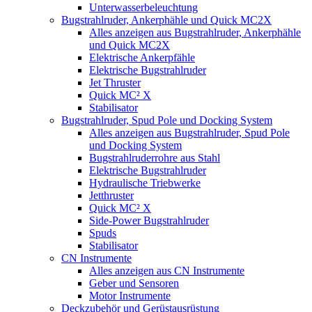
Unterwasserbeleuchtung
Bugstrahlruder, Ankerphähle und Quick MC2X
Alles anzeigen aus Bugstrahlruder, Ankerphähle
und Quick MC2X
Elektrische Ankerpfähle
Elektrische Bugstrahlruder
Jet Thruster
Quick MC² X
Stabilisator
Bugstrahlruder, Spud Pole und Docking System
Alles anzeigen aus Bugstrahlruder, Spud Pole
und Docking System
Bugstrahlruderrohre aus Stahl
Elektrische Bugstrahlruder
Hydraulische Triebwerke
Jetthruster
Quick MC² X
Side-Power Bugstrahlruder
Spuds
Stabilisator
CN Instrumente
Alles anzeigen aus CN Instrumente
Geber und Sensoren
Motor Instrumente
Deckzubehör und Gerüstausrüstung