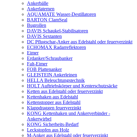
Ankerbälle
Ankerlaternen
AQUAMATE Wasser-Destillatoren
BARTON ClamSeal
Bugrollen
DAVIS Schaukel-Stabilisatoren
DAVIS Sextanten
DC Pflugschar-Anker aus Edelstahl oder feuerverzinkt
ECHOMAX Radarreflektoren
Eimer
Erdanker/Schraubanker
Falt-Eimer
FOB Plattenanker
GLEISTEIN Ankerleinen
HELLA Beleuchtungstechnik
HOLT Auftriebskörper und Kenterschutzsäcke
Ketten aus Edelstahl oder feuerverzinkt
Kettenhaken aus Edelstahl
Kettenstopper aus Edelstahl
Klappdraggen feuerverzinkt
KONG Kettenhaken und Ankerverbinder -
Ankerwirbel
KONG Sicherheits-Bedarf
Leckstopfen aus Holz
M-Anker aus Edelstahl oder feuerverzinkt