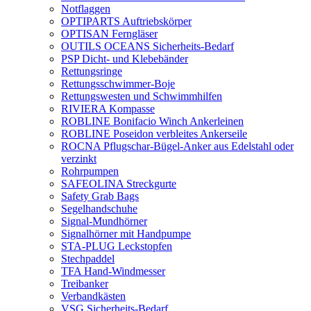
Notflaggen
OPTIPARTS Auftriebskörper
OPTISAN Ferngläser
OUTILS OCEANS Sicherheits-Bedarf
PSP Dicht- und Klebebänder
Rettungsringe
Rettungsschwimmer-Boje
Rettungswesten und Schwimmhilfen
RIVIERA Kompasse
ROBLINE Bonifacio Winch Ankerleinen
ROBLINE Poseidon verbleites Ankerseile
ROCNA Pflugschar-Bügel-Anker aus Edelstahl oder
verzinkt
Rohrpumpen
SAFEOLINA Streckgurte
Safety Grab Bags
Segelhandschuhe
Signal-Mundhörner
Signalhörner mit Handpumpe
STA-PLUG Leckstopfen
Stechpaddel
TFA Hand-Windmesser
Treibanker
Verbandkästen
VSG Sicherheits-Bedarf