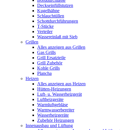
Borddurchlässe
Deckseinfüllstutzen
Kugelhähne
Schlauchtüllen
Schottdurchführungen
T-Stücke
Verteiler
Wassereinlaß mit Sieb
Grillen
Alles anzeigen aus Grillen
Gas Grills
Grill Ersatzteile
Grill Zubehör
Kohle Grills
Plancha
Heizen
Alles anzeigen aus Heizen
Hütten-Heizungen
Luft- u. Wasserheizgerät
Luftheizgeräte
Warmluftgebläse
Warmwasserbereiter
Wasserheizgeräte
Zubehör Heizungen
Innenausbau und Lüftung