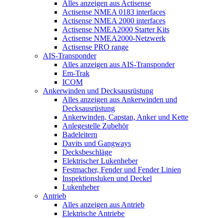
Alles anzeigen aus Actisense
Actisense NMEA 0183 interfaces
Actisense NMEA 2000 interfaces
Actisense NMEA2000 Starter Kits
Actisense NMEA2000-Netzwerk
Actisense PRO range
AIS-Transponder
Alles anzeigen aus AIS-Transponder
Em-Trak
ICOM
Ankerwinden und Decksausrüstung
Alles anzeigen aus Ankerwinden und
Decksausrüstung
Ankerwinden, Capstan, Anker und Kette
Anlegestelle Zubehör
Badeleitern
Davits und Gangways
Decksbeschläge
Elektrischer Lukenheber
Festmacher, Fender und Fender Linien
Inspektionsluken und Deckel
Lukenheber
Antrieb
Alles anzeigen aus Antrieb
Elektrische Antriebe