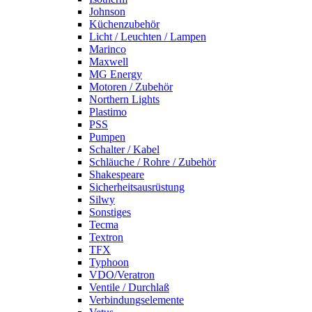
Johnson
Küchenzubehör
Licht / Leuchten / Lampen
Marinco
Maxwell
MG Energy
Motoren / Zubehör
Northern Lights
Plastimo
PSS
Pumpen
Schalter / Kabel
Schläuche / Rohre / Zubehör
Shakespeare
Sicherheitsausrüstung
Silwy
Sonstiges
Tecma
Textron
TFX
Typhoon
VDO/Veratron
Ventile / Durchlaß
Verbindungselemente