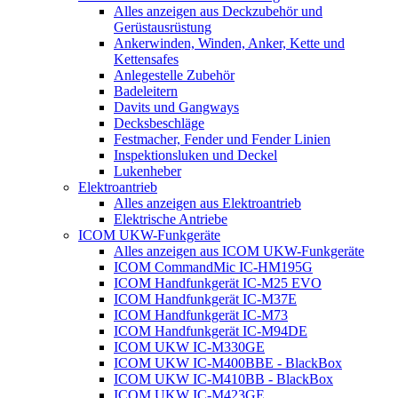
Alles anzeigen aus Deckzubehör und
Gerüstausrüstung
Ankerwinden, Winden, Anker, Kette und
Kettensafes
Anlegestelle Zubehör
Badeleitern
Davits und Gangways
Decksbeschläge
Festmacher, Fender und Fender Linien
Inspektionsluken und Deckel
Lukenheber
Elektroantrieb
Alles anzeigen aus Elektroantrieb
Elektrische Antriebe
ICOM UKW-Funkgeräte
Alles anzeigen aus ICOM UKW-Funkgeräte
ICOM CommandMic IC-HM195G
ICOM Handfunkgerät IC-M25 EVO
ICOM Handfunkgerät IC-M37E
ICOM Handfunkgerät IC-M73
ICOM Handfunkgerät IC-M94DE
ICOM UKW IC-M330GE
ICOM UKW IC-M400BBE - BlackBox
ICOM UKW IC-M410BB - BlackBox
ICOM UKW IC-M423GE