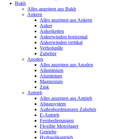
Bukh
Alles anzeigen aus Bukh
Ankern
Alles anzeigen aus Ankern
Anker
Ankerketten
Ankerwinden horizontal
Ankerwinden vertikal
Verholspille
Zubehör
Anoden
Alles anzeigen aus Anoden
Alluminium
Aluminium
Magnesium
Zink
Antrieb
Alles anzeigen aus Antrieb
Abgassystem
Außenbordmotoren Zubehör
E-Antrieb
Fernbedienungen
Flexible Motorlager
Getriebe
Hydraulikantrieb