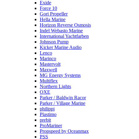
Exide
Force 10
Gori Propeller
Hella Marine
Horizon Reverse Osmosis
Indel Webasto Marine
International Yachtfarben
Johnson Pump
Kicker Marine Audio
Lenco
Marinco
Mastervolt
Maxwell
MG Energy Systems
Multiflex
Northern Lights
OXE
Parker / Baldwin Racor
Parker / Village Marine
philippi
Plastimo
prebit
ProMariner
Propspeed by Oceanmax
PSS