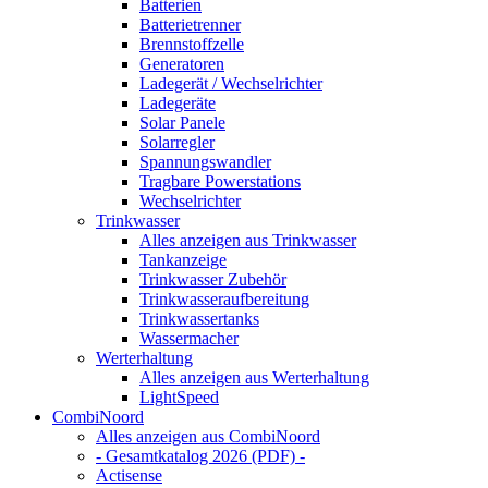
Batterien
Batterietrenner
Brennstoffzelle
Generatoren
Ladegerät / Wechselrichter
Ladegeräte
Solar Panele
Solarregler
Spannungswandler
Tragbare Powerstations
Wechselrichter
Trinkwasser
Alles anzeigen aus Trinkwasser
Tankanzeige
Trinkwasser Zubehör
Trinkwasseraufbereitung
Trinkwassertanks
Wassermacher
Werterhaltung
Alles anzeigen aus Werterhaltung
LightSpeed
CombiNoord
Alles anzeigen aus CombiNoord
- Gesamtkatalog 2026 (PDF) -
Actisense