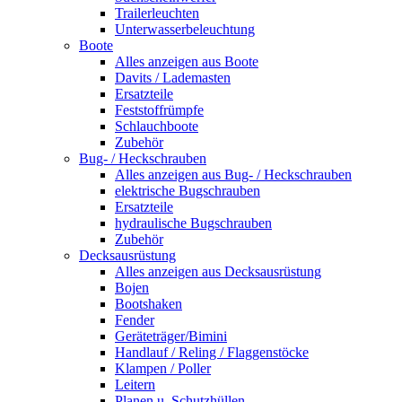
Trailerleuchten
Unterwasserbeleuchtung
Boote
Alles anzeigen aus Boote
Davits / Lademasten
Ersatzteile
Feststoffrümpfe
Schlauchboote
Zubehör
Bug- / Heckschrauben
Alles anzeigen aus Bug- / Heckschrauben
elektrische Bugschrauben
Ersatzteile
hydraulische Bugschrauben
Zubehör
Decksausrüstung
Alles anzeigen aus Decksausrüstung
Bojen
Bootshaken
Fender
Geräteträger/Bimini
Handlauf / Reling / Flaggenstöcke
Klampen / Poller
Leitern
Planen u. Schutzhüllen