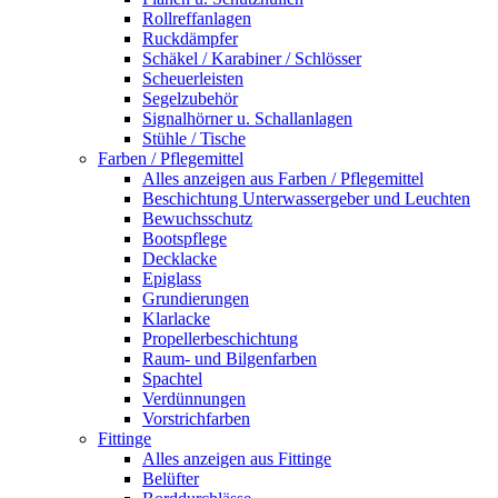
Rollreffanlagen
Ruckdämpfer
Schäkel / Karabiner / Schlösser
Scheuerleisten
Segelzubehör
Signalhörner u. Schallanlagen
Stühle / Tische
Farben / Pflegemittel
Alles anzeigen aus Farben / Pflegemittel
Beschichtung Unterwassergeber und Leuchten
Bewuchsschutz
Bootspflege
Decklacke
Epiglass
Grundierungen
Klarlacke
Propellerbeschichtung
Raum- und Bilgenfarben
Spachtel
Verdünnungen
Vorstrichfarben
Fittinge
Alles anzeigen aus Fittinge
Belüfter