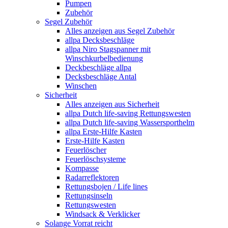
Pumpen
Zubehör
Segel Zubehör
Alles anzeigen aus Segel Zubehör
allpa Decksbeschläge
allpa Niro Stagspanner mit
Winschkurbelbedienung
Deckbeschläge allpa
Decksbeschläge Antal
Winschen
Sicherheit
Alles anzeigen aus Sicherheit
allpa Dutch life-saving Rettungswesten
allpa Dutch life-saving Wassersporthelm
allpa Erste-Hilfe Kasten
Erste-Hilfe Kasten
Feuerlöscher
Feuerlöschsysteme
Kompasse
Radarreflektoren
Rettungsbojen / Life lines
Rettungsinseln
Rettungswesten
Windsack & Verklicker
Solange Vorrat reicht