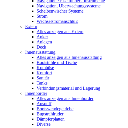
Navigation / Fischfinder / Instrumente
Navigation, Überwachungssysteme
Scheibenwischer Systeme
Strom
Wechselstromanschluß
Extern
Alles anzeigen aus Extern
Anker
Anlegen
Deck
Innenausstattung
Alles anzeigen aus Innenausstattung
Bootstühle und Tische
Kombüse
Komfort
Sanitär
Tanks
Verbindungsmaterial und Lagerung
Innenborder
Alles anzeigen aus Innenborder
Auspuff
Bootswendegetriebe
Bugstrahlruder
Dämpferplatten
Diverse