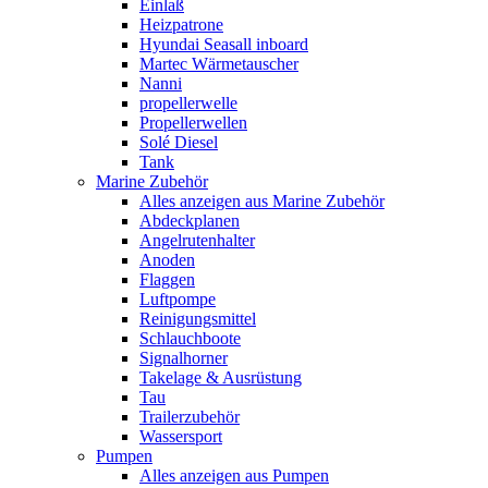
Einlaß
Heizpatrone
Hyundai Seasall inboard
Martec Wärmetauscher
Nanni
propellerwelle
Propellerwellen
Solé Diesel
Tank
Marine Zubehör
Alles anzeigen aus Marine Zubehör
Abdeckplanen
Angelrutenhalter
Anoden
Flaggen
Luftpompe
Reinigungsmittel
Schlauchboote
Signalhorner
Takelage & Ausrüstung
Tau
Trailerzubehör
Wassersport
Pumpen
Alles anzeigen aus Pumpen