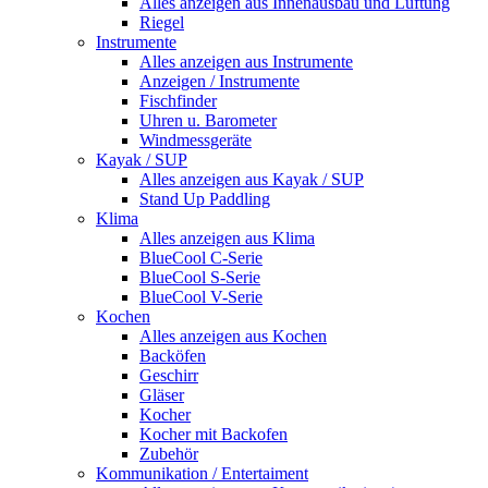
Alles anzeigen aus Innenausbau und Lüftung
Riegel
Instrumente
Alles anzeigen aus Instrumente
Anzeigen / Instrumente
Fischfinder
Uhren u. Barometer
Windmessgeräte
Kayak / SUP
Alles anzeigen aus Kayak / SUP
Stand Up Paddling
Klima
Alles anzeigen aus Klima
BlueCool C-Serie
BlueCool S-Serie
BlueCool V-Serie
Kochen
Alles anzeigen aus Kochen
Backöfen
Geschirr
Gläser
Kocher
Kocher mit Backofen
Zubehör
Kommunikation / Entertaiment