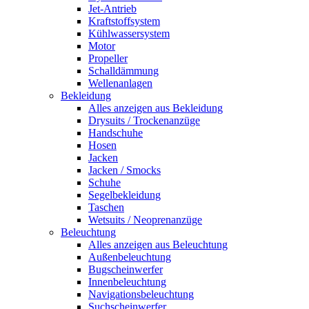
Jet-Antrieb
Kraftstoffsystem
Kühlwassersystem
Motor
Propeller
Schalldämmung
Wellenanlagen
Bekleidung
Alles anzeigen aus Bekleidung
Drysuits / Trockenanzüge
Handschuhe
Hosen
Jacken
Jacken / Smocks
Schuhe
Segelbekleidung
Taschen
Wetsuits / Neoprenanzüge
Beleuchtung
Alles anzeigen aus Beleuchtung
Außenbeleuchtung
Bugscheinwerfer
Innenbeleuchtung
Navigationsbeleuchtung
Suchscheinwerfer