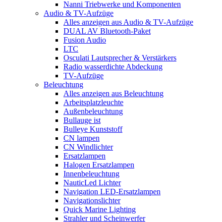
Nanni Triebwerke und Komponenten
Audio & TV-Aufzüge
Alles anzeigen aus Audio & TV-Aufzüge
DUAL AV Bluetooth-Paket
Fusion Audio
LTC
Osculati Lautsprecher & Verstärkers
Radio wasserdichte Abdeckung
TV-Aufzüge
Beleuchtung
Alles anzeigen aus Beleuchtung
Arbeitsplatzleuchte
Außenbeleuchtung
Bullauge ist
Bulleye Kunststoff
CN lampen
CN Windlichter
Ersatzlampen
Halogen Ersatzlampen
Innenbeleuchtung
NauticLed Lichter
Navigation LED-Ersatzlampen
Navigationslichter
Quick Marine Lighting
Strahler und Scheinwerfer