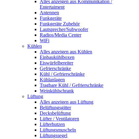
Alles anzeigen aus Kommunikation /
Entertaiment
Antennen
Funkgeräte
Funkgeräte Zubehör
Lautsprecher/Subwoofer
Radios/Media Center
WiFi
Kühlen
Alles anzeigen aus Kühlen
Einbaukühlboxen
Eiswürfelbereiter
Gefrierschränke
Kühl / Gefrierschränke
Kühlanlagen
Tragbare Kühl / Gefrierschränke
Weinkühlschrank
Lüftung
Alles anzeigen aus Lüftung
Belüftungsgitter
Decksbelüftung
Lüfter / Ventilatoren
Lüfterhutzen
Lüftungsmuscheln
Lüftungssegel