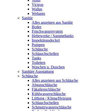
Vetus
Victron
Wallas
Webasto
Sanitär
Alles anzeigen aus Sanitär
Boiler
Frischwassersystem
Hebewerke / Sammeltanks
Inspektionsdeckel
Pumpen
Schläuche
Schlauchschellen
Tanks
Toiletten
Waschen u. Duschen
Sanitäre Ausstattung
Schläuche
Alles anzeigen aus Schläuche
Abgasschläuche
Fäkalienschläuche
Kühlwasserschläuche
Lüftung / Klima/Heizung
Schlauchschellen
Schmutzwasserschläuche