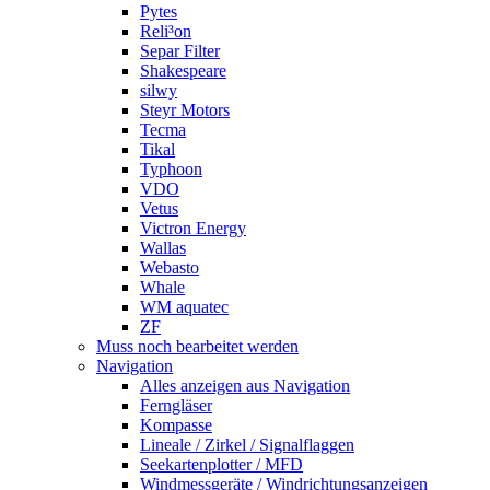
Pytes
Reli³on
Separ Filter
Shakespeare
silwy
Steyr Motors
Tecma
Tikal
Typhoon
VDO
Vetus
Victron Energy
Wallas
Webasto
Whale
WM aquatec
ZF
Muss noch bearbeitet werden
Navigation
Alles anzeigen aus Navigation
Ferngläser
Kompasse
Lineale / Zirkel / Signalflaggen
Seekartenplotter / MFD
Windmessgeräte / Windrichtungsanzeigen