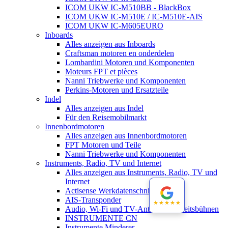
ICOM UKW IC-M510BB - BlackBox
ICOM UKW IC-M510E / IC-M510E-AIS
ICOM UKW IC-M605EURO
Inboards
Alles anzeigen aus Inboards
Craftsman motoren en onderdelen
Lombardini Motoren und Komponenten
Moteurs FPT et pièces
Nanni Triebwerke und Komponenten
Perkins-Motoren und Ersatzteile
Indel
Alles anzeigen aus Indel
Für den Reisemobilmarkt
Innenbordmotoren
Alles anzeigen aus Innenbordmotoren
FPT Motoren und Teile
Nanni Triebwerke und Komponenten
Instruments, Radio, TV und Internet
Alles anzeigen aus Instruments, Radio, TV und
Internet
Actisense Werkdatenschnitt
AIS-Transponder
★★★★★
★★★★★
Audio, Wi-Fi und TV-Antennen-Arbeitsbühnen
INSTRUMENTE CN
Instrumente Minderer