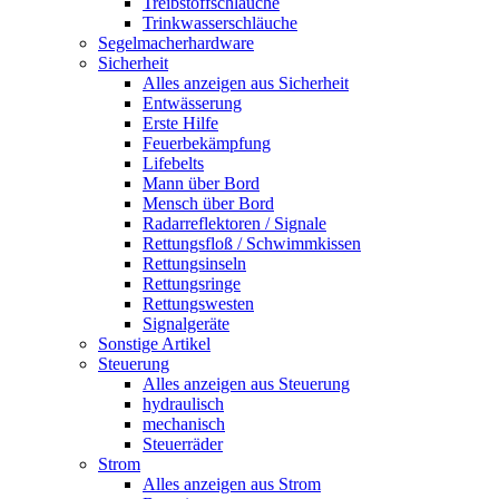
Treibstoffschläuche
Trinkwasserschläuche
Segelmacherhardware
Sicherheit
Alles anzeigen aus Sicherheit
Entwässerung
Erste Hilfe
Feuerbekämpfung
Lifebelts
Mann über Bord
Mensch über Bord
Radarreflektoren / Signale
Rettungsfloß / Schwimmkissen
Rettungsinseln
Rettungsringe
Rettungswesten
Signalgeräte
Sonstige Artikel
Steuerung
Alles anzeigen aus Steuerung
hydraulisch
mechanisch
Steuerräder
Strom
Alles anzeigen aus Strom