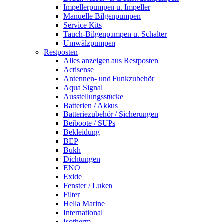
Impellerpumpen u. Impeller
Manuelle Bilgenpumpen
Service Kits
Tauch-Bilgenpumpen u. Schalter
Umwälzpumpen
Restposten
Alles anzeigen aus Restposten
Actisense
Antennen- und Funkzubehör
Aqua Signal
Ausstellungsstücke
Batterien / Akkus
Batteriezubehör / Sicherungen
Beiboote / SUPs
Bekleidung
BEP
Bukh
Dichtungen
ENO
Exide
Fenster / Luken
Filter
Hella Marine
International
Isotherm