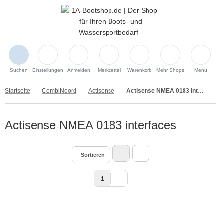
Suchen
Einstellungen
Anmelden
Merkzettel
Warenkorb
Mehr Shops
Menü
Startseite
CombiNoord
Actisense
Actisense NMEA 0183 interfaces
Actisense NMEA 0183 interfaces
Sortieren
1