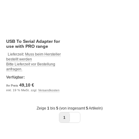
USB To Serial Adapter for
use with PRO range
products and EMU-1
Lieferzeit:
Muss beim Hersteller
bestellt werden
Bitte Lieferzeit vor Bestellung
anfragen.
Verfügbar:
49,10 €
Ihr Preis
inkl. 19 % MwSt. zzgl.
Versandkosten
Zeige
1
bis
5
(von insgesamt
5
Artikeln)
1