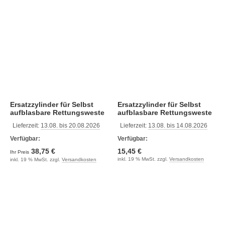
Ersatzzylinder für Selbst
Ersatzzylinder für Selbst
aufblasbare Rettungsweste
aufblasbare Rettungsweste
(EU22.298.13 mit
(EU22.x98.12 mit manueller
Lieferzeit:
13.08. bis 20.08.2026
Lieferzeit:
13.08. bis 14.08.2026
automatischer Aktivierung)
Aktivierung)
Verfügbar:
Verfügbar:
38,75 €
15,45 €
Ihr Preis
inkl. 19 % MwSt. zzgl.
Versandkosten
inkl. 19 % MwSt. zzgl.
Versandkosten