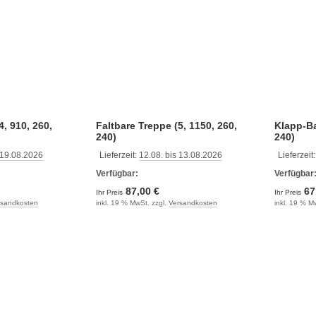
4, 910, 260,
Faltbare Treppe (5, 1150, 260,
Klapp-Ba
240)
240)
 19.08.2026
Lieferzeit:
12.08. bis 13.08.2026
Lieferzeit
Verfügbar:
Verfügbar
87,00 €
67
Ihr Preis
Ihr Preis
rsandkosten
inkl. 19 % MwSt. zzgl.
Versandkosten
inkl. 19 % M