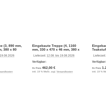
e (3, 890 mm,
Eingebaute Treppe (4, 1160
Eingebau
m, 380 x 80
mm, 330 x 470 x 46 mm, 380 x
Teakstu
80 mm)
 19.08.2026
Lieferzeit:
12.08. bis 19.08.2026
Lieferzeit
Verfügbar:
Verfügbar
462,00 €
1.
Ihr Preis
Ihr Preis
rsandkosten
inkl. 19 % MwSt. zzgl.
Versandkosten
inkl. 19 % M