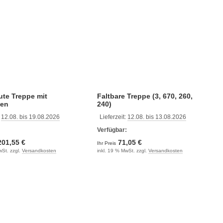
te Treppe mit
Faltbare Treppe (3, 670, 260,
fen
240)
:
12.08. bis 19.08.2026
Lieferzeit:
12.08. bis 13.08.2026
:
Verfügbar:
201,55 €
71,05 €
Ihr Preis
wSt. zzgl.
Versandkosten
inkl. 19 % MwSt. zzgl.
Versandkosten