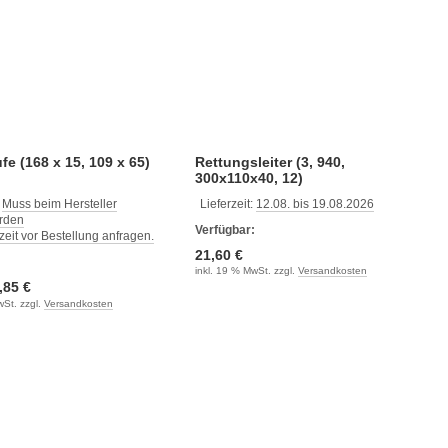
fe (168 x 15, 109 x 65)
Rettungsleiter (3, 940,
300x110x40, 12)
:
Muss beim Hersteller
Lieferzeit:
12.08. bis 19.08.2026
erden
Verfügbar:
rzeit vor Bestellung anfragen.
21,60 €
:
inkl. 19 % MwSt. zzgl.
Versandkosten
,85 €
wSt. zzgl.
Versandkosten