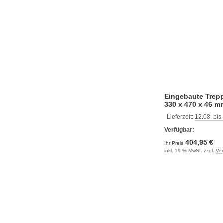
Eingebaute Trepp
330 x 470 x 46 m
mm)
Lieferzeit:
12.08. bis
Verfügbar:
404,95 €
Ihr Preis
inkl. 19 % MwSt. zzgl.
Ve