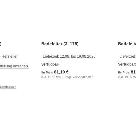
)
Badeleiter (3, 175)
Badeleite
 Hersteller
Lieferzeit:
12.08. bis 19.08.2026
Lieferzeit
Verfügbar:
Verfügbar
estellung anfragen.
81,10 €
81
Ihr Preis
Ihr Preis
inkl. 19 % MwSt. zzgl.
Versandkosten
inkl. 19 % M
rsandkosten