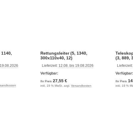
, 1140,
Rettungsleiter (5, 1340,
Teleskop
300x110x40, 12)
(3, 889, 
 19.08.2026
Lieferzeit:
12.08. bis 19.08.2026
Lieferzeit
Verfügbar:
Verfügbar
27,55 €
14
Ihr Preis
Ihr Preis
rsandkosten
inkl. 19 % MwSt. zzgl.
Versandkosten
inkl. 19 % M