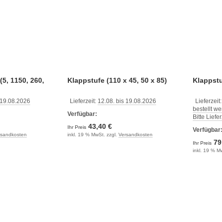
(5, 1150, 260,
Klappstufe (110 x 45, 50 x 85)
Klappstu
 19.08.2026
Lieferzeit:
12.08. bis 19.08.2026
Lieferzeit
bestellt w
Verfügbar:
Bitte Liefe
43,40 €
Ihr Preis
Verfügbar
rsandkosten
inkl. 19 % MwSt. zzgl.
Versandkosten
79
Ihr Preis
inkl. 19 % M