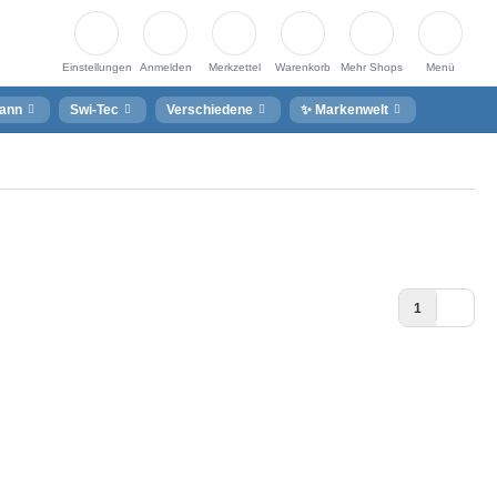
Einstellungen
Anmelden
Merkzettel
Warenkorb
Mehr Shops
Menü
ann
Swi-Tec
Verschiedene
✨ Markenwelt
1