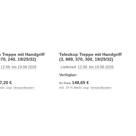
 Treppe mit Handgriff
Teleskop Treppe mit Handgriff
370, 240, 19/25/32)
(3, 889, 370, 300, 19/25/32)
:
12.08. bis 19.08.2026
Lieferzeit:
12.08. bis 19.08.2026
:
Verfügbar:
7,20 €
148,65 €
Ihr Preis
wSt. zzgl.
Versandkosten
inkl. 19 % MwSt. zzgl.
Versandkosten