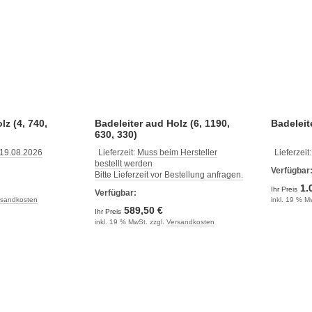
lz (4, 740,
Badeleiter aud Holz (6, 1190,
Badeleit
630, 330)
 19.08.2026
Lieferzeit:
Muss beim Hersteller
Lieferzeit
bestellt werden
Verfügbar
Bitte Lieferzeit vor Bestellung anfragen.
1.
Ihr Preis
Verfügbar:
rsandkosten
inkl. 19 % M
589,50 €
Ihr Preis
inkl. 19 % MwSt. zzgl.
Versandkosten