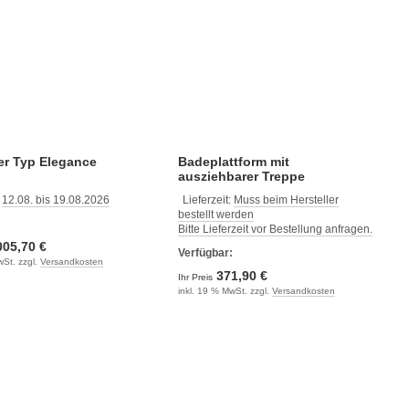
er Typ Elegance
Badeplattform mit
ausziehbarer Treppe
:
12.08. bis 19.08.2026
Lieferzeit:
Muss beim Hersteller
bestellt werden
:
Bitte Lieferzeit vor Bestellung anfragen.
005,70 €
Verfügbar:
wSt. zzgl.
Versandkosten
371,90 €
Ihr Preis
inkl. 19 % MwSt. zzgl.
Versandkosten