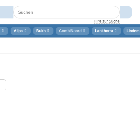
Hilfe zur Suche
⚡
Allpa
Bukh
CombiNoord
Lankhorst
Lindem