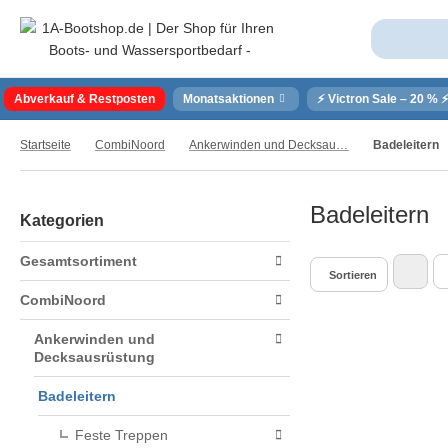
Abverkauf & Restposten
Monatsaktionen
⚡ Victron Sale – 20 % 
Startseite
CombiNoord
Ankerwinden und Decksausrüstung
Badeleitern
Badeleitern
Kategorien
Gesamtsortiment
Sortieren
CombiNoord
Ankerwinden und
Decksausrüstung
Badeleitern
Feste Treppen