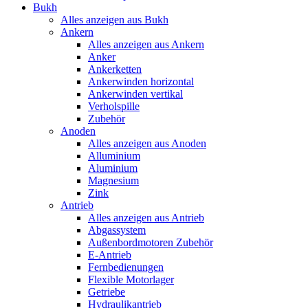
Bukh
Alles anzeigen aus Bukh
Ankern
Alles anzeigen aus Ankern
Anker
Ankerketten
Ankerwinden horizontal
Ankerwinden vertikal
Verholspille
Zubehör
Anoden
Alles anzeigen aus Anoden
Alluminium
Aluminium
Magnesium
Zink
Antrieb
Alles anzeigen aus Antrieb
Abgassystem
Außenbordmotoren Zubehör
E-Antrieb
Fernbedienungen
Flexible Motorlager
Getriebe
Hydraulikantrieb