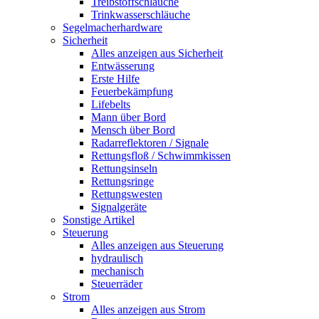
Treibstoffschläuche
Trinkwasserschläuche
Segelmacherhardware
Sicherheit
Alles anzeigen aus Sicherheit
Entwässerung
Erste Hilfe
Feuerbekämpfung
Lifebelts
Mann über Bord
Mensch über Bord
Radarreflektoren / Signale
Rettungsfloß / Schwimmkissen
Rettungsinseln
Rettungsringe
Rettungswesten
Signalgeräte
Sonstige Artikel
Steuerung
Alles anzeigen aus Steuerung
hydraulisch
mechanisch
Steuerräder
Strom
Alles anzeigen aus Strom