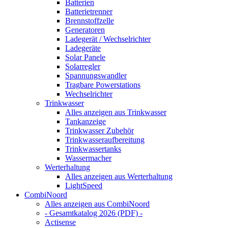
Batterien
Batterietrenner
Brennstoffzelle
Generatoren
Ladegerät / Wechselrichter
Ladegeräte
Solar Panele
Solarregler
Spannungswandler
Tragbare Powerstations
Wechselrichter
Trinkwasser
Alles anzeigen aus Trinkwasser
Tankanzeige
Trinkwasser Zubehör
Trinkwasseraufbereitung
Trinkwassertanks
Wassermacher
Werterhaltung
Alles anzeigen aus Werterhaltung
LightSpeed
CombiNoord
Alles anzeigen aus CombiNoord
- Gesamtkatalog 2026 (PDF) -
Actisense