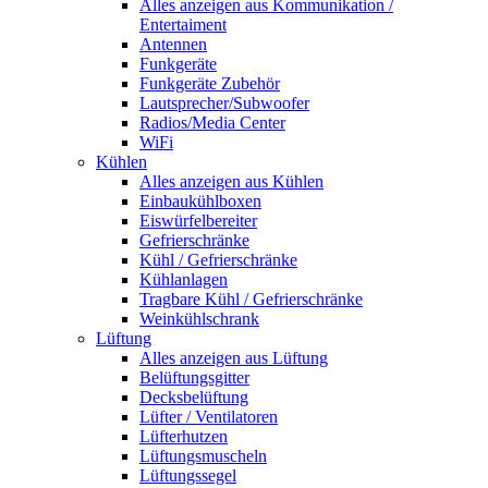
Alles anzeigen aus Kommunikation /
Entertaiment
Antennen
Funkgeräte
Funkgeräte Zubehör
Lautsprecher/Subwoofer
Radios/Media Center
WiFi
Kühlen
Alles anzeigen aus Kühlen
Einbaukühlboxen
Eiswürfelbereiter
Gefrierschränke
Kühl / Gefrierschränke
Kühlanlagen
Tragbare Kühl / Gefrierschränke
Weinkühlschrank
Lüftung
Alles anzeigen aus Lüftung
Belüftungsgitter
Decksbelüftung
Lüfter / Ventilatoren
Lüfterhutzen
Lüftungsmuscheln
Lüftungssegel