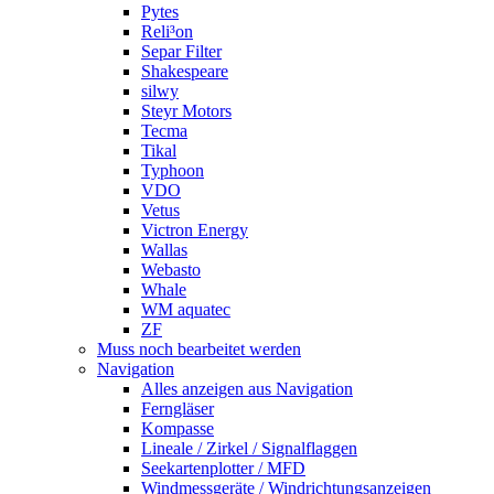
Pytes
Reli³on
Separ Filter
Shakespeare
silwy
Steyr Motors
Tecma
Tikal
Typhoon
VDO
Vetus
Victron Energy
Wallas
Webasto
Whale
WM aquatec
ZF
Muss noch bearbeitet werden
Navigation
Alles anzeigen aus Navigation
Ferngläser
Kompasse
Lineale / Zirkel / Signalflaggen
Seekartenplotter / MFD
Windmessgeräte / Windrichtungsanzeigen