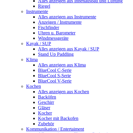
Alles anzeigen aus Innenausbau und Lüftung
Riegel
Instrumente
Alles anzeigen aus Instrumente
Anzeigen / Instrumente
Fischfinder
Uhren u. Barometer
Windmessgeräte
Kayak / SUP
Alles anzeigen aus Kayak / SUP
Stand Up Paddling
Klima
Alles anzeigen aus Klima
BlueCool C-Serie
BlueCool S-Serie
BlueCool V-Serie
Kochen
Alles anzeigen aus Kochen
Backöfen
Geschirr
Gläser
Kocher
Kocher mit Backofen
Zubehör
Kommunikation / Entertaiment