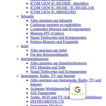
ICOM UKW IC-M510BB - BlackBox
ICOM UKW IC-M510E / IC-M510E-AIS
ICOM UKW IC-M605EURO
Inboards
Alles anzeigen aus Inboards
Craftsman motoren en onderdelen
Lombardini Motoren und Komponenten
Moteurs FPT et pièces
Nanni Triebwerke und Komponenten
Perkins-Motoren und Ersatzteile
Indel
Alles anzeigen aus Indel
Für den Reisemobilmarkt
Innenbordmotoren
Alles anzeigen aus Innenbordmotoren
FPT Motoren und Teile
Nanni Triebwerke und Komponenten
Instruments, Radio, TV und Internet
Alles anzeigen aus Instruments, Radio, TV und
Internet
Actisense Werkdatenschnitt
AIS-Transponder
★★★★★
★★★★★
Audio, Wi-Fi und TV-Antennen-Arbeitsbühnen
INSTRUMENTE CN
Instrumente Minderer