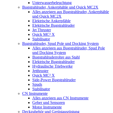
Unterwasserbeleuchtung
Bugstrahlruder, Ankerphähle und Quick MC2X
Alles anzeigen aus Bugstrahlruder, Ankerphähle
und Quick MC2X
Elektrische Ankerpfähle
Elektrische Bugstrahlruder
Jet Thruster
Quick MC² X
Stabilisator
Bugstrahlruder, Spud Pole und Docking System
Alles anzeigen aus Bugstrahlruder, Spud Pole
und Docking System
Bugstrahlruderrohre aus Stahl
Elektrische Bugstrahlruder
Hydraulische Triebwerke
Jetthruster
Quick MC² X
Side-Power Bugstrahlruder
Spuds
Stabilisator
CN Instrumente
Alles anzeigen aus CN Instrumente
Geber und Sensoren
Motor Instrumente
Deckzubehör und Gerüstausrüstung