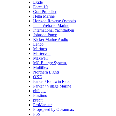
Exide
Force 10
Gori Propeller
Hella Marine
Horizon Reverse Osmosis
Indel Webasto Marine
International Yachtfarben
Johnson Pump
Kicker Marine Audio
Lenco
Marinco
Mastervolt
Maxwell
MG Energy Systems
Multiflex
Northern Lights
OXE
Parker / Baldwin Racor
Parker / Village Marine
philippi
Plastimo
prebit
ProMariner
Propspeed by Oceanmax
PSS