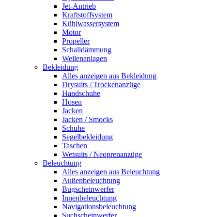
Jet-Antrieb
Kraftstoffsystem
Kühlwassersystem
Motor
Propeller
Schalldämmung
Wellenanlagen
Bekleidung
Alles anzeigen aus Bekleidung
Drysuits / Trockenanzüge
Handschuhe
Hosen
Jacken
Jacken / Smocks
Schuhe
Segelbekleidung
Taschen
Wetsuits / Neoprenanzüge
Beleuchtung
Alles anzeigen aus Beleuchtung
Außenbeleuchtung
Bugscheinwerfer
Innenbeleuchtung
Navigationsbeleuchtung
Suchscheinwerfer