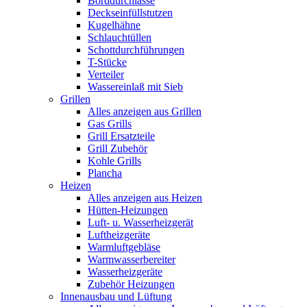
Borddurchlässe
Deckseinfüllstutzen
Kugelhähne
Schlauchtüllen
Schottdurchführungen
T-Stücke
Verteiler
Wassereinlaß mit Sieb
Grillen
Alles anzeigen aus Grillen
Gas Grills
Grill Ersatzteile
Grill Zubehör
Kohle Grills
Plancha
Heizen
Alles anzeigen aus Heizen
Hütten-Heizungen
Luft- u. Wasserheizgerät
Luftheizgeräte
Warmluftgebläse
Warmwasserbereiter
Wasserheizgeräte
Zubehör Heizungen
Innenausbau und Lüftung