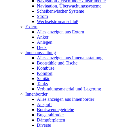
Navigation / Fischfinder / Instrumente
Navigation, Überwachungssysteme
Scheibenwischer Systeme
Strom
Wechselstromanschluß
Extern
Alles anzeigen aus Extern
Anker
Anlegen
Deck
Innenausstattung
Alles anzeigen aus Innenausstattung
Bootstühle und Tische
Kombüse
Komfort
Sanitär
Tanks
Verbindungsmaterial und Lagerung
Innenborder
Alles anzeigen aus Innenborder
Auspuff
Bootswendegetriebe
Bugstrahlruder
Dämpferplatten
Diverse