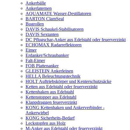
Ankerbälle
Ankerlaternen
AQUAMATE Wasser-Destillatoren
BARTON ClamSeal
Bugrollen
DAVIS Schaukel-Stabilisatoren
DAVIS Sextanten
DC Pflugschar-Anker aus Edelstahl oder feuerverzinkt
ECHOMAX Radarreflektoren
Eimer
Erdanker/Schraubanker
Falt-Eimer
FOB Plattenanker
GLEISTEIN Ankerleinen
HELLA Beleuchtungstechnik
HOLT Auftriebskörper und Kenterschutzsäcke
Ketten aus Edelstahl oder feuerverzinkt
Kettenhaken aus Edelstahl
Kettenstopper aus Edelstahl
Klappdraggen feuerverzinkt
KONG Kettenhaken und Ankerverbinder -
Ankerwirbel
KONG Sicherheits-Bedarf
Leckstopfen aus Holz
M-Anker aus Edelstahl oder feuerverzinkt