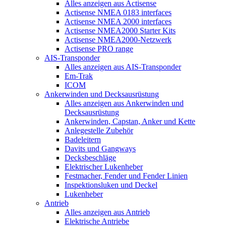
Alles anzeigen aus Actisense
Actisense NMEA 0183 interfaces
Actisense NMEA 2000 interfaces
Actisense NMEA2000 Starter Kits
Actisense NMEA2000-Netzwerk
Actisense PRO range
AIS-Transponder
Alles anzeigen aus AIS-Transponder
Em-Trak
ICOM
Ankerwinden und Decksausrüstung
Alles anzeigen aus Ankerwinden und
Decksausrüstung
Ankerwinden, Capstan, Anker und Kette
Anlegestelle Zubehör
Badeleitern
Davits und Gangways
Decksbeschläge
Elektrischer Lukenheber
Festmacher, Fender und Fender Linien
Inspektionsluken und Deckel
Lukenheber
Antrieb
Alles anzeigen aus Antrieb
Elektrische Antriebe