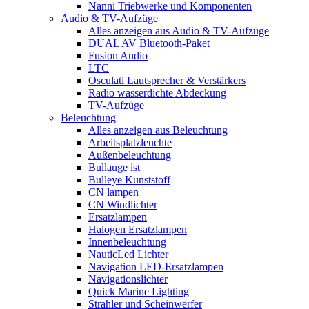
Nanni Triebwerke und Komponenten
Audio & TV-Aufzüge
Alles anzeigen aus Audio & TV-Aufzüge
DUAL AV Bluetooth-Paket
Fusion Audio
LTC
Osculati Lautsprecher & Verstärkers
Radio wasserdichte Abdeckung
TV-Aufzüge
Beleuchtung
Alles anzeigen aus Beleuchtung
Arbeitsplatzleuchte
Außenbeleuchtung
Bullauge ist
Bulleye Kunststoff
CN lampen
CN Windlichter
Ersatzlampen
Halogen Ersatzlampen
Innenbeleuchtung
NauticLed Lichter
Navigation LED-Ersatzlampen
Navigationslichter
Quick Marine Lighting
Strahler und Scheinwerfer