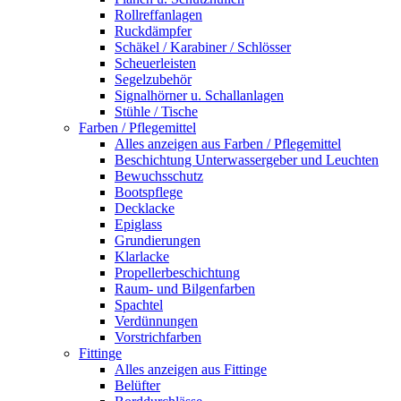
Rollreffanlagen
Ruckdämpfer
Schäkel / Karabiner / Schlösser
Scheuerleisten
Segelzubehör
Signalhörner u. Schallanlagen
Stühle / Tische
Farben / Pflegemittel
Alles anzeigen aus Farben / Pflegemittel
Beschichtung Unterwassergeber und Leuchten
Bewuchsschutz
Bootspflege
Decklacke
Epiglass
Grundierungen
Klarlacke
Propellerbeschichtung
Raum- und Bilgenfarben
Spachtel
Verdünnungen
Vorstrichfarben
Fittinge
Alles anzeigen aus Fittinge
Belüfter