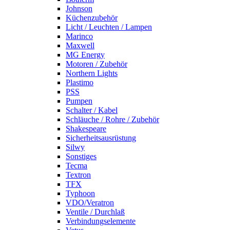
Johnson
Küchenzubehör
Licht / Leuchten / Lampen
Marinco
Maxwell
MG Energy
Motoren / Zubehör
Northern Lights
Plastimo
PSS
Pumpen
Schalter / Kabel
Schläuche / Rohre / Zubehör
Shakespeare
Sicherheitsausrüstung
Silwy
Sonstiges
Tecma
Textron
TFX
Typhoon
VDO/Veratron
Ventile / Durchlaß
Verbindungselemente