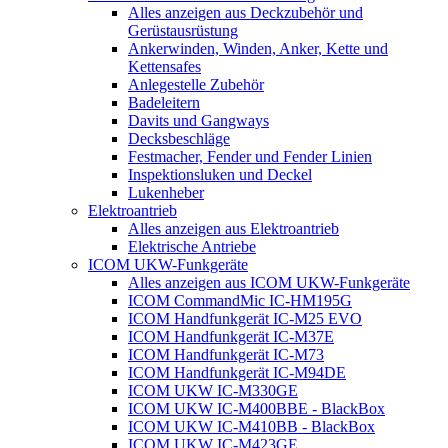
Alles anzeigen aus Deckzubehör und
Gerüstausrüstung
Ankerwinden, Winden, Anker, Kette und
Kettensafes
Anlegestelle Zubehör
Badeleitern
Davits und Gangways
Decksbeschläge
Festmacher, Fender und Fender Linien
Inspektionsluken und Deckel
Lukenheber
Elektroantrieb
Alles anzeigen aus Elektroantrieb
Elektrische Antriebe
ICOM UKW-Funkgeräte
Alles anzeigen aus ICOM UKW-Funkgeräte
ICOM CommandMic IC-HM195G
ICOM Handfunkgerät IC-M25 EVO
ICOM Handfunkgerät IC-M37E
ICOM Handfunkgerät IC-M73
ICOM Handfunkgerät IC-M94DE
ICOM UKW IC-M330GE
ICOM UKW IC-M400BBE - BlackBox
ICOM UKW IC-M410BB - BlackBox
ICOM UKW IC-M423GE