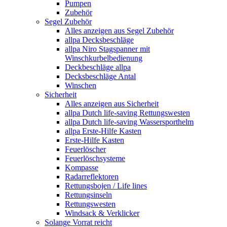
Pumpen
Zubehör
Segel Zubehör
Alles anzeigen aus Segel Zubehör
allpa Decksbeschläge
allpa Niro Stagspanner mit
Winschkurbelbedienung
Deckbeschläge allpa
Decksbeschläge Antal
Winschen
Sicherheit
Alles anzeigen aus Sicherheit
allpa Dutch life-saving Rettungswesten
allpa Dutch life-saving Wassersporthelm
allpa Erste-Hilfe Kasten
Erste-Hilfe Kasten
Feuerlöscher
Feuerlöschsysteme
Kompasse
Radarreflektoren
Rettungsbojen / Life lines
Rettungsinseln
Rettungswesten
Windsack & Verklicker
Solange Vorrat reicht