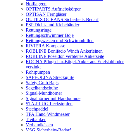
Notflaggen
OPTIPARTS Auftriebskörper
OPTISAN Ferngläser
OUTILS OCEANS Sicherheits-Bedarf
PSP Dicht- und Klebebänder
Rettungsringe
Rettungsschwimmer-Boje
Rettungswesten und Schwimmhilfen
RIVIERA Kompasse
ROBLINE Bonifacio Winch Ankerleinen
ROBLINE Poseidon verbleites Ankerseile
ROCNA Pflugschar-Bügel-Anker aus Edelstahl oder
verzinkt
Rohrpumpen
SAFEOLINA Streckgurte
Safety Grab Bags
Segelhandschuhe
Signal-Mundhörner
Signalhörner mit Handpumpe
STA-PLUG Leckstopfen
Stechpaddel
TFA Hand-Windmesser
Treibanker
Verbandkästen
VSG Sicherheits-Bedarf