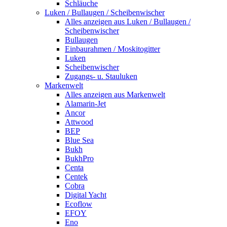
Schläuche
Luken / Bullaugen / Scheibenwischer
Alles anzeigen aus Luken / Bullaugen /
Scheibenwischer
Bullaugen
Einbaurahmen / Moskitogitter
Luken
Scheibenwischer
Zugangs- u. Stauluken
Markenwelt
Alles anzeigen aus Markenwelt
Alamarin-Jet
Ancor
Attwood
BEP
Blue Sea
Bukh
BukhPro
Centa
Centek
Cobra
Digital Yacht
Ecoflow
EFOY
Eno