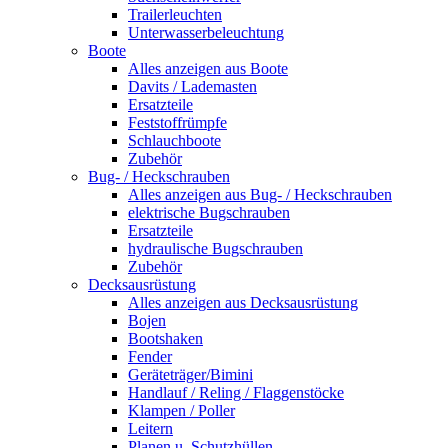
Trailerleuchten
Unterwasserbeleuchtung
Boote
Alles anzeigen aus Boote
Davits / Lademasten
Ersatzteile
Feststoffrümpfe
Schlauchboote
Zubehör
Bug- / Heckschrauben
Alles anzeigen aus Bug- / Heckschrauben
elektrische Bugschrauben
Ersatzteile
hydraulische Bugschrauben
Zubehör
Decksausrüstung
Alles anzeigen aus Decksausrüstung
Bojen
Bootshaken
Fender
Geräteträger/Bimini
Handlauf / Reling / Flaggenstöcke
Klampen / Poller
Leitern
Planen u. Schutzhüllen