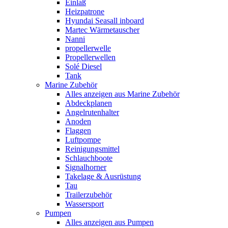
Einlaß
Heizpatrone
Hyundai Seasall inboard
Martec Wärmetauscher
Nanni
propellerwelle
Propellerwellen
Solé Diesel
Tank
Marine Zubehör
Alles anzeigen aus Marine Zubehör
Abdeckplanen
Angelrutenhalter
Anoden
Flaggen
Luftpompe
Reinigungsmittel
Schlauchboote
Signalhorner
Takelage & Ausrüstung
Tau
Trailerzubehör
Wassersport
Pumpen
Alles anzeigen aus Pumpen