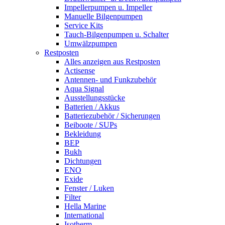
Impellerpumpen u. Impeller
Manuelle Bilgenpumpen
Service Kits
Tauch-Bilgenpumpen u. Schalter
Umwälzpumpen
Restposten
Alles anzeigen aus Restposten
Actisense
Antennen- und Funkzubehör
Aqua Signal
Ausstellungsstücke
Batterien / Akkus
Batteriezubehör / Sicherungen
Beiboote / SUPs
Bekleidung
BEP
Bukh
Dichtungen
ENO
Exide
Fenster / Luken
Filter
Hella Marine
International
Isotherm