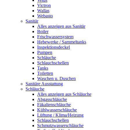
Vetus
Victron
Wallas
Webasto
Sanitär
Alles anzeigen aus Sanitär
Boiler
Frischwassersystem
Hebewerke / Sammeltanks
Inspektionsdeckel
Pumpen
Schläuche
Schlauchschellen
Tanks
Toiletten
Waschen u. Duschen
Sanitäre Ausstattung
Schläuche
Alles anzeigen aus Schläuche
Abgasschläuche
Fäkalienschläuche
Kühlwasserschläuche
Lüftung / Klima/Heizung
Schlauchschellen
Schmutzwasserschläuche