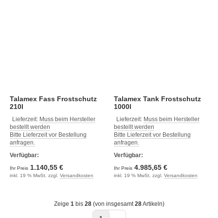
Talamex Fass Frostschutz
Talamex Tank Frostschutz
210l
1000l
Lieferzeit:
Muss beim Hersteller
Lieferzeit:
Muss beim Hersteller
bestellt werden
bestellt werden
Bitte Lieferzeit vor Bestellung
Bitte Lieferzeit vor Bestellung
anfragen.
anfragen.
Verfügbar:
Verfügbar:
1.140,55 €
4.985,65 €
Ihr Preis
Ihr Preis
inkl. 19 % MwSt. zzgl.
Versandkosten
inkl. 19 % MwSt. zzgl.
Versandkosten
Zeige
1
bis
28
(von insgesamt
28
Artikeln)