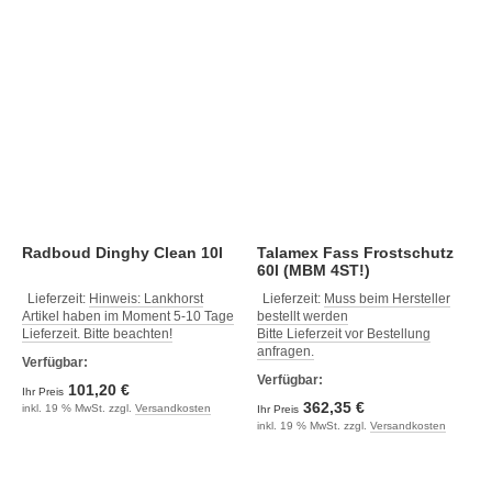
Radboud Dinghy Clean 10l
Talamex Fass Frostschutz
60l (MBM 4ST!)
Lieferzeit:
Hinweis: Lankhorst
Lieferzeit:
Muss beim Hersteller
Artikel haben im Moment 5-10 Tage
bestellt werden
Lieferzeit. Bitte beachten!
Bitte Lieferzeit vor Bestellung
anfragen.
Verfügbar:
Verfügbar:
101,20 €
Ihr Preis
362,35 €
inkl. 19 % MwSt. zzgl.
Versandkosten
Ihr Preis
inkl. 19 % MwSt. zzgl.
Versandkosten