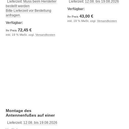
Lieferzeit:
Muss beim Hersteller
Lieferzeit:
12.08. bis 19.08.2026
Ø 21 und 26 mm)
bestellt werden
Verfügbar:
Bitte Lieferzeit vor Bestellung
anfragen.
43,00 €
Ihr Preis
inkl. 19 % MwSt. zzgl.
Versandkosten
Verfügbar:
72,45 €
Ihr Preis
inkl. 19 % MwSt. zzgl.
Versandkosten
Montage des
Antennenfußes auf einer
Schiene (nylon, 1" - 14 UNF,
Lieferzeit:
12.08. bis 19.08.2026
Ø 22 bis 30 mm)