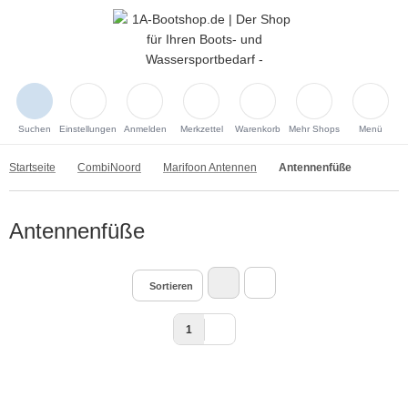
Suchen
Einstellungen
Anmelden
Merkzettel
Warenkorb
Mehr Shops
Menü
Startseite
CombiNoord
Marifoon Antennen
Antennenfüße
Antennenfüße
Sortieren
1