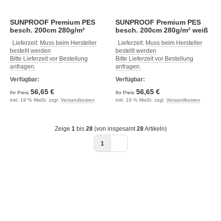
SUNPROOF Premium PES
SUNPROOF Premium PES
besch. 200cm 280g/m²
besch. 200cm 280g/m² weiß
waldgrün mikro
Lieferzeit:
Muss beim Hersteller
Lieferzeit:
Muss beim Hersteller
bestellt werden
bestellt werden
Bitte Lieferzeit vor Bestellung
Bitte Lieferzeit vor Bestellung
anfragen.
anfragen.
Verfügbar:
Verfügbar:
56,65 €
56,65 €
Ihr Preis
Ihr Preis
inkl. 19 % MwSt. zzgl.
Versandkosten
inkl. 19 % MwSt. zzgl.
Versandkosten
Zeige
1
bis
28
(von insgesamt
28
Artikeln)
1