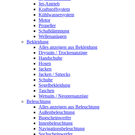
Jet-Antrieb
Kraftstoffsystem
Kühlwassersystem
Motor
Propeller
Schalldämmung
Wellenanlagen
Bekleidung
Alles anzeigen aus Bekleidung
Drysuits / Trockenanzüge
Handschuhe
Hosen
Jacken
Jacken / Smocks
Schuhe
Segelbekleidung
Taschen
Wetsuits / Neoprenanzüge
Beleuchtung
Alles anzeigen aus Beleuchtung
Außenbeleuchtung
Bugscheinwerfer
Innenbeleuchtung
Navigationsbeleuchtung
Suchscheinwerfer