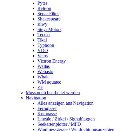
Pytes
Reli³on
Separ Filter
Shakespeare
silwy
Steyr Motors
Tecma
Tikal
Typhoon
VDO
Vetus
Victron Energy
Wallas
Webasto
Whale
WM aquatec
ZF
Muss noch bearbeitet werden
Navigation
Alles anzeigen aus Navigation
Ferngläser
Kompasse
Lineale / Zirkel / Signalflaggen
Seekartenplotter / MFD
Windmessgeräte / Windrichtungsanzeigen