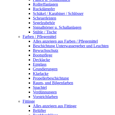
Rollreffanlagen
Ruckdämpfer
Schäkel / Karabiner / Schlösser
Scheuerleisten
Segelzubehör
Signalhörner u. Schallanlagen
Stühle / Tische
Farben / Pflegemittel
Alles anzeigen aus Farben / Pflegemittel
Beschichtung Unterwassergeber und Leuchten
Bewuchsschutz
Bootspflege
Decklacke
Epiglass
Grundierungen
Klarlacke
Propellerbeschichtung
Raum- und Bilgenfarben
Spachtel
Verdünnungen
Vorstrichfarben
Fittinge
Alles anzeigen aus Fittinge
Belüfter