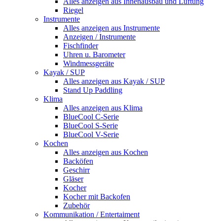
Alles anzeigen aus Innenausbau und Lüftung
Riegel
Instrumente
Alles anzeigen aus Instrumente
Anzeigen / Instrumente
Fischfinder
Uhren u. Barometer
Windmessgeräte
Kayak / SUP
Alles anzeigen aus Kayak / SUP
Stand Up Paddling
Klima
Alles anzeigen aus Klima
BlueCool C-Serie
BlueCool S-Serie
BlueCool V-Serie
Kochen
Alles anzeigen aus Kochen
Backöfen
Geschirr
Gläser
Kocher
Kocher mit Backofen
Zubehör
Kommunikation / Entertaiment