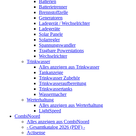
Batterien
Batterietrenner
Brennstoffzelle
Generatoren
Ladegerät / Wechselrichter
Ladegeräte
Solar Panele
Solarregler
Spannungswandler
Tragbare Powerstations
Wechselrichter
Trinkwasser
Alles anzeigen aus Trinkwasser
Tankanzeige
Trinkwasser Zubehör
Trinkwasseraufbereitung
Trinkwassertanks
Wassermacher
Werterhaltung
Alles anzeigen aus Werterhaltung
LightSpeed
CombiNoord
Alles anzeigen aus CombiNoord
- Gesamtkatalog 2026 (PDF) -
Actisense