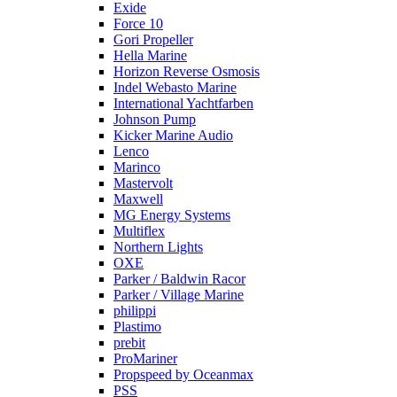
Exide
Force 10
Gori Propeller
Hella Marine
Horizon Reverse Osmosis
Indel Webasto Marine
International Yachtfarben
Johnson Pump
Kicker Marine Audio
Lenco
Marinco
Mastervolt
Maxwell
MG Energy Systems
Multiflex
Northern Lights
OXE
Parker / Baldwin Racor
Parker / Village Marine
philippi
Plastimo
prebit
ProMariner
Propspeed by Oceanmax
PSS