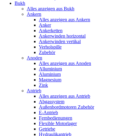
Bukh
Alles anzeigen aus Bukh
Ankern
Alles anzeigen aus Ankern
Anker
Ankerketten
Ankerwinden horizontal
Ankerwinden vertikal
Verholspille
Zubehör
Anoden
Alles anzeigen aus Anoden
Alluminium
Aluminium
Magnesium
Zink
Antrieb
Alles anzeigen aus Antrieb
Abgassystem
Außenbordmotoren Zubehör
E-Antrieb
Fernbedienungen
Flexible Motorlager
Getriebe
Hydraulikantrieb