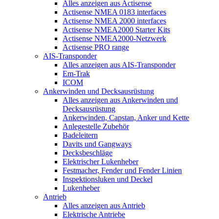
Alles anzeigen aus Actisense
Actisense NMEA 0183 interfaces
Actisense NMEA 2000 interfaces
Actisense NMEA2000 Starter Kits
Actisense NMEA2000-Netzwerk
Actisense PRO range
AIS-Transponder
Alles anzeigen aus AIS-Transponder
Em-Trak
ICOM
Ankerwinden und Decksausrüstung
Alles anzeigen aus Ankerwinden und
Decksausrüstung
Ankerwinden, Capstan, Anker und Kette
Anlegestelle Zubehör
Badeleitern
Davits und Gangways
Decksbeschläge
Elektrischer Lukenheber
Festmacher, Fender und Fender Linien
Inspektionsluken und Deckel
Lukenheber
Antrieb
Alles anzeigen aus Antrieb
Elektrische Antriebe