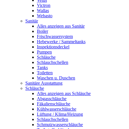
Vetus
Victron
Wallas
Webasto
Sanitär
Alles anzeigen aus Sanitär
Boiler
Frischwassersystem
Hebewerke / Sammeltanks
Inspektionsdeckel
Pumpen
Schläuche
Schlauchschellen
Tanks
Toiletten
Waschen u. Duschen
Sanitäre Ausstattung
Schläuche
Alles anzeigen aus Schläuche
Abgasschläuche
Fäkalienschläuche
Kühlwasserschläuche
Lüftung / Klima/Heizung
Schlauchschellen
Schmutzwasserschläuche