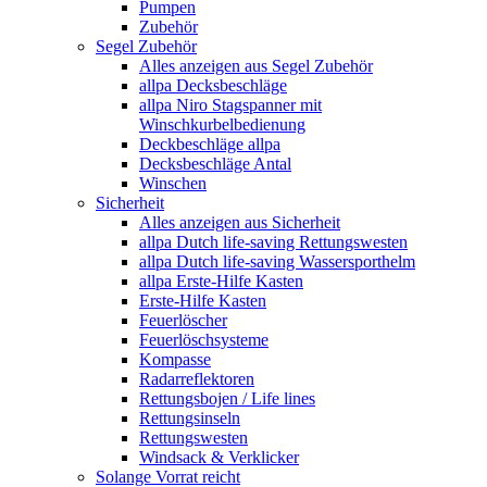
Pumpen
Zubehör
Segel Zubehör
Alles anzeigen aus Segel Zubehör
allpa Decksbeschläge
allpa Niro Stagspanner mit
Winschkurbelbedienung
Deckbeschläge allpa
Decksbeschläge Antal
Winschen
Sicherheit
Alles anzeigen aus Sicherheit
allpa Dutch life-saving Rettungswesten
allpa Dutch life-saving Wassersporthelm
allpa Erste-Hilfe Kasten
Erste-Hilfe Kasten
Feuerlöscher
Feuerlöschsysteme
Kompasse
Radarreflektoren
Rettungsbojen / Life lines
Rettungsinseln
Rettungswesten
Windsack & Verklicker
Solange Vorrat reicht