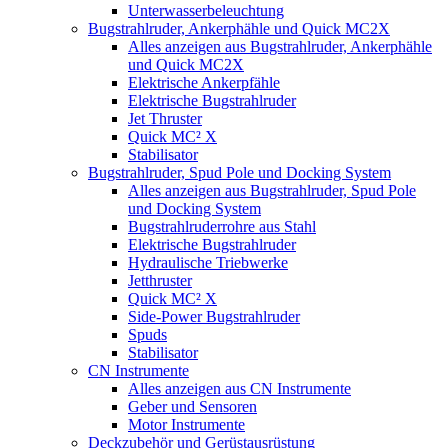
Unterwasserbeleuchtung
Bugstrahlruder, Ankerphähle und Quick MC2X
Alles anzeigen aus Bugstrahlruder, Ankerphähle
und Quick MC2X
Elektrische Ankerpfähle
Elektrische Bugstrahlruder
Jet Thruster
Quick MC² X
Stabilisator
Bugstrahlruder, Spud Pole und Docking System
Alles anzeigen aus Bugstrahlruder, Spud Pole
und Docking System
Bugstrahlruderrohre aus Stahl
Elektrische Bugstrahlruder
Hydraulische Triebwerke
Jetthruster
Quick MC² X
Side-Power Bugstrahlruder
Spuds
Stabilisator
CN Instrumente
Alles anzeigen aus CN Instrumente
Geber und Sensoren
Motor Instrumente
Deckzubehör und Gerüstausrüstung