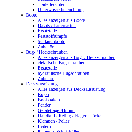
Trailerleuchten
Unterwasserbeleuchtung
Boote
Alles anzeigen aus Boote
Davits / Lademasten
Ersatzteile
Feststoffrümpfe
Schlauchboote
Zubehör
Bug- / Heckschrauben
Alles anzeigen aus Bug- / Heckschrauben
elektrische Bugschrauben
Ersatzteile
hydraulische Bugschrauben
Zubehör
Decksausrüstung
Alles anzeigen aus Decksausrüstung
Bojen
Bootshaken
Fender
Geräteträger/Bimini
Handlauf / Reling / Flaggenstöcke
Klampen / Poller
Leitern
Planen u. Schutzhüllen