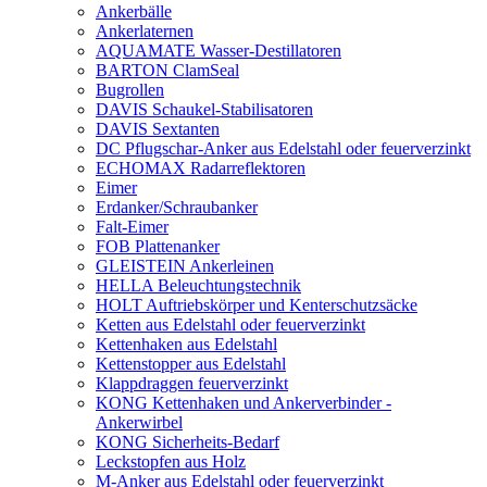
Ankerbälle
Ankerlaternen
AQUAMATE Wasser-Destillatoren
BARTON ClamSeal
Bugrollen
DAVIS Schaukel-Stabilisatoren
DAVIS Sextanten
DC Pflugschar-Anker aus Edelstahl oder feuerverzinkt
ECHOMAX Radarreflektoren
Eimer
Erdanker/Schraubanker
Falt-Eimer
FOB Plattenanker
GLEISTEIN Ankerleinen
HELLA Beleuchtungstechnik
HOLT Auftriebskörper und Kenterschutzsäcke
Ketten aus Edelstahl oder feuerverzinkt
Kettenhaken aus Edelstahl
Kettenstopper aus Edelstahl
Klappdraggen feuerverzinkt
KONG Kettenhaken und Ankerverbinder -
Ankerwirbel
KONG Sicherheits-Bedarf
Leckstopfen aus Holz
M-Anker aus Edelstahl oder feuerverzinkt