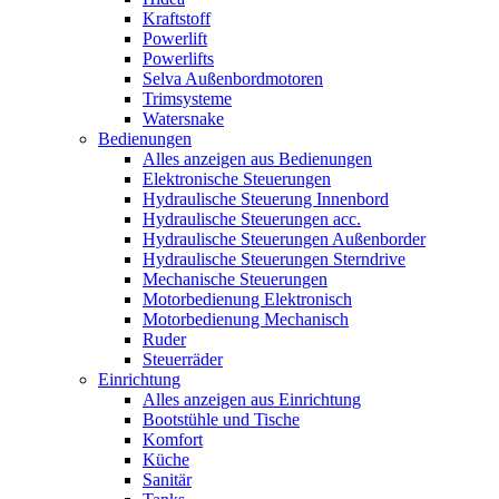
Kraftstoff
Powerlift
Powerlifts
Selva Außenbordmotoren
Trimsysteme
Watersnake
Bedienungen
Alles anzeigen aus Bedienungen
Elektronische Steuerungen
Hydraulische Steuerung Innenbord
Hydraulische Steuerungen acc.
Hydraulische Steuerungen Außenborder
Hydraulische Steuerungen Sterndrive
Mechanische Steuerungen
Motorbedienung Elektronisch
Motorbedienung Mechanisch
Ruder
Steuerräder
Einrichtung
Alles anzeigen aus Einrichtung
Bootstühle und Tische
Komfort
Küche
Sanitär