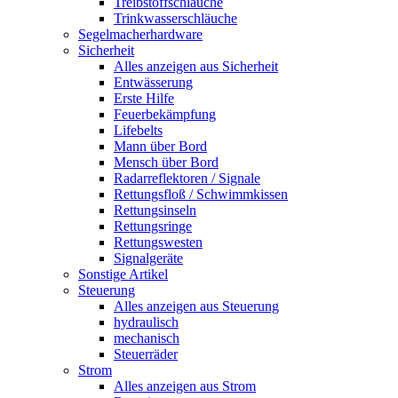
Treibstoffschläuche
Trinkwasserschläuche
Segelmacherhardware
Sicherheit
Alles anzeigen aus Sicherheit
Entwässerung
Erste Hilfe
Feuerbekämpfung
Lifebelts
Mann über Bord
Mensch über Bord
Radarreflektoren / Signale
Rettungsfloß / Schwimmkissen
Rettungsinseln
Rettungsringe
Rettungswesten
Signalgeräte
Sonstige Artikel
Steuerung
Alles anzeigen aus Steuerung
hydraulisch
mechanisch
Steuerräder
Strom
Alles anzeigen aus Strom