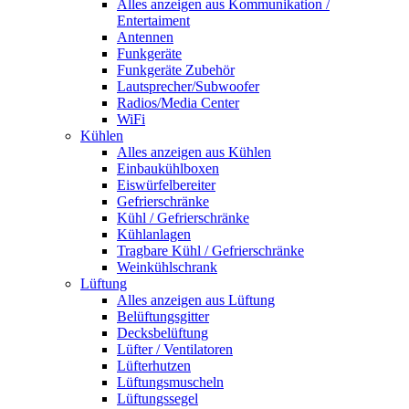
Alles anzeigen aus Kommunikation /
Entertaiment
Antennen
Funkgeräte
Funkgeräte Zubehör
Lautsprecher/Subwoofer
Radios/Media Center
WiFi
Kühlen
Alles anzeigen aus Kühlen
Einbaukühlboxen
Eiswürfelbereiter
Gefrierschränke
Kühl / Gefrierschränke
Kühlanlagen
Tragbare Kühl / Gefrierschränke
Weinkühlschrank
Lüftung
Alles anzeigen aus Lüftung
Belüftungsgitter
Decksbelüftung
Lüfter / Ventilatoren
Lüfterhutzen
Lüftungsmuscheln
Lüftungssegel