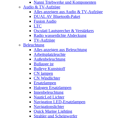
Nanni Triebwerke und Komponenten
Audio & TV-Aufzüge
Alles anzeigen aus Audio & TV-Aufzüge
DUAL AV Bluetooth-Paket
Fusion Audio
LTC
Osculati Lautsprecher & Verstärkers
Radio wasserdichte Abdeckung
TV-Aufzüge
Beleuchtung
Alles anzeigen aus Beleuchtung
Arbeitsplatzleuchte
Außenbeleuchtung
Bullauge ist
Bulleye Kunststoff
CN lampen
CN Windlichter
Ersatzlampen
Halogen Ersatzlampen
Innenbeleuchtung
NauticLed Lichter
Navigation LED-Ersatzlampen
Navigationslichter
Quick Marine Lighting
Strahler und Scheinwerfer