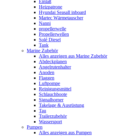
Einlaß
Heizpatrone
Hyundai Seasall inboard
Martec Wärmetauscher
Nanni
propellerwelle
Propellerwellen
Solé Diesel
Tank
Marine Zubehör
Alles anzeigen aus Marine Zubehör
Abdeckplanen
Angelrutenhalter
Anoden
Flaggen
Luftpompe
Reinigungsmittel
Schlauchboote
Signalhorner
Takelage & Ausrüstung
Tau
Trailerzubehör
Wassersport
Pumpen
Alles anzeigen aus Pumpen