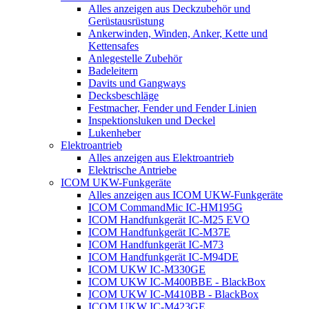
Alles anzeigen aus Deckzubehör und
Gerüstausrüstung
Ankerwinden, Winden, Anker, Kette und
Kettensafes
Anlegestelle Zubehör
Badeleitern
Davits und Gangways
Decksbeschläge
Festmacher, Fender und Fender Linien
Inspektionsluken und Deckel
Lukenheber
Elektroantrieb
Alles anzeigen aus Elektroantrieb
Elektrische Antriebe
ICOM UKW-Funkgeräte
Alles anzeigen aus ICOM UKW-Funkgeräte
ICOM CommandMic IC-HM195G
ICOM Handfunkgerät IC-M25 EVO
ICOM Handfunkgerät IC-M37E
ICOM Handfunkgerät IC-M73
ICOM Handfunkgerät IC-M94DE
ICOM UKW IC-M330GE
ICOM UKW IC-M400BBE - BlackBox
ICOM UKW IC-M410BB - BlackBox
ICOM UKW IC-M423GE