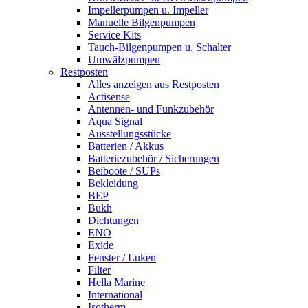
Impellerpumpen u. Impeller
Manuelle Bilgenpumpen
Service Kits
Tauch-Bilgenpumpen u. Schalter
Umwälzpumpen
Restposten
Alles anzeigen aus Restposten
Actisense
Antennen- und Funkzubehör
Aqua Signal
Ausstellungsstücke
Batterien / Akkus
Batteriezubehör / Sicherungen
Beiboote / SUPs
Bekleidung
BEP
Bukh
Dichtungen
ENO
Exide
Fenster / Luken
Filter
Hella Marine
International
Isotherm