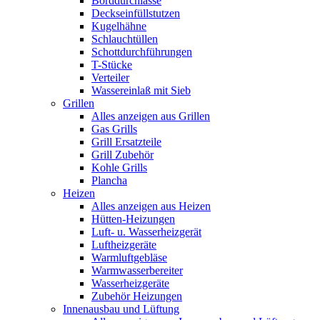
Borddurchlässe
Deckseinfüllstutzen
Kugelhähne
Schlauchtüllen
Schottdurchführungen
T-Stücke
Verteiler
Wassereinlaß mit Sieb
Grillen
Alles anzeigen aus Grillen
Gas Grills
Grill Ersatzteile
Grill Zubehör
Kohle Grills
Plancha
Heizen
Alles anzeigen aus Heizen
Hütten-Heizungen
Luft- u. Wasserheizgerät
Luftheizgeräte
Warmluftgebläse
Warmwasserbereiter
Wasserheizgeräte
Zubehör Heizungen
Innenausbau und Lüftung