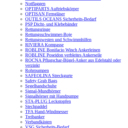
Notflaggen
OPTIPARTS Auftriebskörper
OPTISAN Ferngläser
OUTILS OCEANS Sicherheits-Bedarf
PSP Dicht- und Klebebänder
Rettungsringe
Rettungsschwimmer-Boje
Rettungswesten und Schwimmhilfen
RIVIERA Kompasse
ROBLINE Bonifacio Winch Ankerleinen
ROBLINE Poseidon verbleites Ankerseile
ROCNA Pflugschar-Bügel-Anker aus Edelstahl oder
verzinkt
Rohrpumpen
SAFEOLINA Streckgurte
Safety Grab Bags
Segelhandschuhe
Signal-Mundhörner
Signalhörner mit Handpumpe
STA-PLUG Leckstopfen
Stechpaddel
TFA Hand-Windmesser
Treibanker
Verbandkästen
VSG Sicherheits-Bedarf