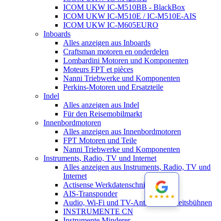
ICOM UKW IC-M510BB - BlackBox
ICOM UKW IC-M510E / IC-M510E-AIS
ICOM UKW IC-M605EURO
Inboards
Alles anzeigen aus Inboards
Craftsman motoren en onderdelen
Lombardini Motoren und Komponenten
Moteurs FPT et pièces
Nanni Triebwerke und Komponenten
Perkins-Motoren und Ersatzteile
Indel
Alles anzeigen aus Indel
Für den Reisemobilmarkt
Innenbordmotoren
Alles anzeigen aus Innenbordmotoren
FPT Motoren und Teile
Nanni Triebwerke und Komponenten
Instruments, Radio, TV und Internet
Alles anzeigen aus Instruments, Radio, TV und
Internet
Actisense Werkdatenschnitt
AIS-Transponder
★★★★★
★★★★★
Audio, Wi-Fi und TV-Antennen-Arbeitsbühnen
INSTRUMENTE CN
Instrumente Minderer