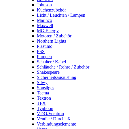
Johnson
Küchenzubehör
Licht / Leuchten / Lampen
Marinco
Maxwell
MG Energy
Motoren / Zubehör
Northern Lights
Plastimo
PSS
Pumpen
Schalter / Kabel
Schläuche / Rohre / Zubehör
Shakespeare
Sicherheitsausrüstung
Silwy
Sonstiges
Tecma
Textron
TFX
Typhoon
VDO/Veratron
Ventile / Durchlaß
Verbindungselemente