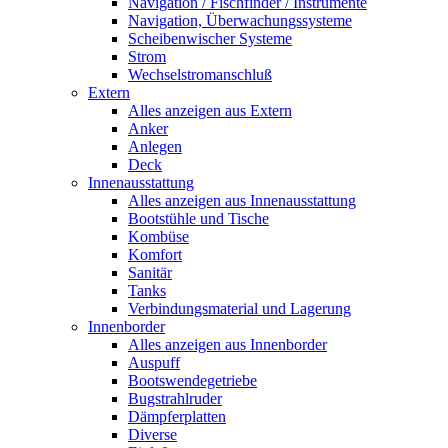
Navigation / Fischfinder / Instrumente
Navigation, Überwachungssysteme
Scheibenwischer Systeme
Strom
Wechselstromanschluß
Extern
Alles anzeigen aus Extern
Anker
Anlegen
Deck
Innenausstattung
Alles anzeigen aus Innenausstattung
Bootstühle und Tische
Kombüse
Komfort
Sanitär
Tanks
Verbindungsmaterial und Lagerung
Innenborder
Alles anzeigen aus Innenborder
Auspuff
Bootswendegetriebe
Bugstrahlruder
Dämpferplatten
Diverse