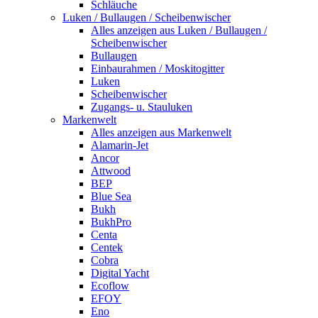
Schläuche
Luken / Bullaugen / Scheibenwischer
Alles anzeigen aus Luken / Bullaugen /
Scheibenwischer
Bullaugen
Einbaurahmen / Moskitogitter
Luken
Scheibenwischer
Zugangs- u. Stauluken
Markenwelt
Alles anzeigen aus Markenwelt
Alamarin-Jet
Ancor
Attwood
BEP
Blue Sea
Bukh
BukhPro
Centa
Centek
Cobra
Digital Yacht
Ecoflow
EFOY
Eno