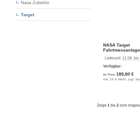
Nasa Zubehör
Target
NASA Target
Fahrtmessanlag
Lieferzeit:
12.08. bis
Verfügbar:
189,80 €
Ihr Preis
inkl. 19 % MwSt. zzgl.
Ve
Zeige
1
bis
2
(von insge