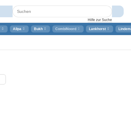
Hilfe zur Suche
⚡
Allpa
Bukh
CombiNoord
Lankhorst
Lindem