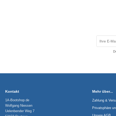
D
Kontakt
Mehr über...
1A-Bootshop.de
Zahlung & Vers
Wolfgang Niessen
Privatsphäre u
Uelenbender Weg 7
Unsere AGB