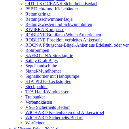
OUTILS OCEANS Sicherheits-Bedarf
PSP Dicht- und Klebebänder
Rettungsringe
Rettungsschwimmer-Boje
Rettungswesten und Schwimmhilfen
RIVIERA Kompasse
ROBLINE Bonifacio Winch Ankerleinen
ROBLINE Poseidon verbleites Ankerseile
ROCNA Pflugschar-Bügel-Anker aus Edelstahl oder ver
Rohrpumpen
SAFEOLINA Streckgurte
Safety Grab Bags
Segelhandschuhe
Signal-Mundhörner
Signalhörner mit Handpumpe
STA-PLUG Leckstopfen
Stechpaddel
TFA Hand-Windmesser
Treibanker
Verbandkästen
VSG Sicherheits-Bedarf
WICHARD Kettenhaken und Ankerwirbel
WICHARD Sicherheits-Bedarf
Wurfleinen
⚡ Victron Sale – 20 % ⚡