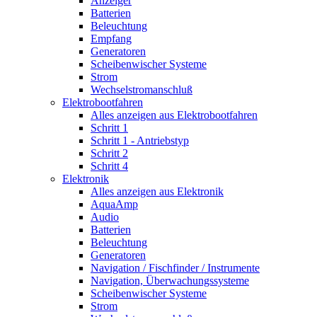
Anzeiger
Batterien
Beleuchtung
Empfang
Generatoren
Scheibenwischer Systeme
Strom
Wechselstromanschluß
Elektrobootfahren
Alles anzeigen aus Elektrobootfahren
Schritt 1
Schritt 1 - Antriebstyp
Schritt 2
Schritt 4
Elektronik
Alles anzeigen aus Elektronik
AquaAmp
Audio
Batterien
Beleuchtung
Generatoren
Navigation / Fischfinder / Instrumente
Navigation, Überwachungssysteme
Scheibenwischer Systeme
Strom