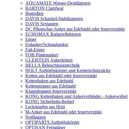
AQUAMATE Wasser-Destillatoren
BARTON ClamSeal
Bugrollen
DAVIS Schaukel-Stabilisatoren
DAVIS Sextanten
DC Pflugschar-Anker aus Edelstahl oder feuerverzinkt
ECHOMAX Radarreflektoren
Eimer
Erdanker/Schraubanker
Falt-Eimer
FOB Plattenanker
GLEISTEIN Ankerleinen
HELLA Beleuchtungstechnik
HOLT Auftriebskörper und Kenterschutzsäcke
Ketten aus Edelstahl oder feuerverzinkt
Kettenhaken aus Edelstahl
Kettenstopper aus Edelstahl
Klappdraggen feuerverzinkt
KONG Kettenhaken und Ankerverbinder - Ankerwirbel
KONG Sicherheits-Bedarf
Leckstopfen aus Holz
M-Anker aus Edelstahl oder feuerverzinkt
Notflaggen
OPTIPARTS Auftriebskörper
OPTISAN Ferngläser