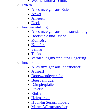
Wechselstromanschluß
Extern
Alles anzeigen aus Extern
Anker
Anlegen
Deck
Innenausstattung
Alles anzeigen aus Innenausstattung
Bootstühle und Tische
Kombüse
Komfort
Sanitär
Tanks
Verbindungsmaterial und Lagerung
Innenborder
Alles anzeigen aus Innenborder
Auspuff
Bootswendegetriebe
Bugstrahlruder
Dämpferplatten
Diverse
Einlaß
Heizpatrone
Hyundai Seasall inboard
Martec Wärmetauscher