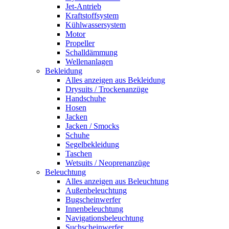
Jet-Antrieb
Kraftstoffsystem
Kühlwassersystem
Motor
Propeller
Schalldämmung
Wellenanlagen
Bekleidung
Alles anzeigen aus Bekleidung
Drysuits / Trockenanzüge
Handschuhe
Hosen
Jacken
Jacken / Smocks
Schuhe
Segelbekleidung
Taschen
Wetsuits / Neoprenanzüge
Beleuchtung
Alles anzeigen aus Beleuchtung
Außenbeleuchtung
Bugscheinwerfer
Innenbeleuchtung
Navigationsbeleuchtung
Suchscheinwerfer