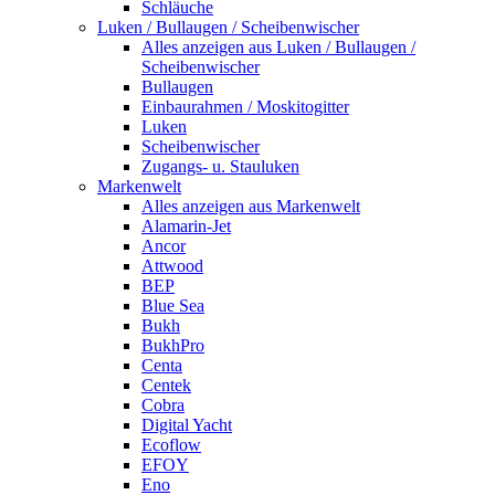
Schläuche
Luken / Bullaugen / Scheibenwischer
Alles anzeigen aus Luken / Bullaugen /
Scheibenwischer
Bullaugen
Einbaurahmen / Moskitogitter
Luken
Scheibenwischer
Zugangs- u. Stauluken
Markenwelt
Alles anzeigen aus Markenwelt
Alamarin-Jet
Ancor
Attwood
BEP
Blue Sea
Bukh
BukhPro
Centa
Centek
Cobra
Digital Yacht
Ecoflow
EFOY
Eno