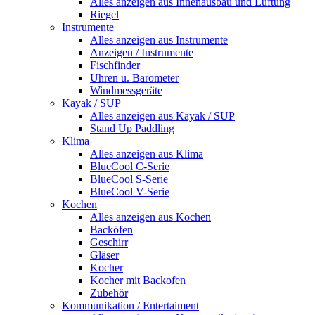
Alles anzeigen aus Innenausbau und Lüftung
Riegel
Instrumente
Alles anzeigen aus Instrumente
Anzeigen / Instrumente
Fischfinder
Uhren u. Barometer
Windmessgeräte
Kayak / SUP
Alles anzeigen aus Kayak / SUP
Stand Up Paddling
Klima
Alles anzeigen aus Klima
BlueCool C-Serie
BlueCool S-Serie
BlueCool V-Serie
Kochen
Alles anzeigen aus Kochen
Backöfen
Geschirr
Gläser
Kocher
Kocher mit Backofen
Zubehör
Kommunikation / Entertaiment