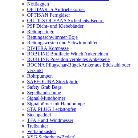
Notflaggen
OPTIPARTS Auftriebskörper
OPTISAN Ferngläser
OUTILS OCEANS Sicherheits-Bedarf
PSP Dicht- und Klebebänder
Rettungsringe
Rettungsschwimmer-Boje
Rettungswesten und Schwimmhilfen
RIVIERA Kompasse
ROBLINE Bonifacio Winch Ankerleinen
ROBLINE Poseidon verbleites Ankerseile
ROCNA Pflugschar-Bügel-Anker aus Edelstahl oder
verzinkt
Rohrpumpen
SAFEOLINA Streckgurte
Safety Grab Bags
Segelhandschuhe
Signal-Mundhörner
Signalhörner mit Handpumpe
STA-PLUG Leckstopfen
Stechpaddel
TFA Hand-Windmesser
Treibanker
Verbandkästen
VSG Sicherheits-Bedarf