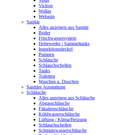
Vetus
Victron
Wallas
Webasto
Sanitär
Alles anzeigen aus Sanitär
Boiler
Frischwassersystem
Hebewerke / Sammeltanks
Inspektionsdeckel
Pumpen
Schläuche
Schlauchschellen
Tanks
Toiletten
Waschen u. Duschen
Sanitäre Ausstattung
Schläuche
Alles anzeigen aus Schläuche
Abgasschläuche
Fäkalienschläuche
Kühlwasserschläuche
Lüftung / Klima/Heizung
Schlauchschellen
Schmutzwasserschläuche