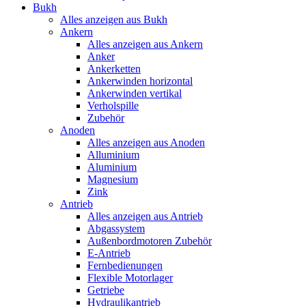
Bukh
Alles anzeigen aus Bukh
Ankern
Alles anzeigen aus Ankern
Anker
Ankerketten
Ankerwinden horizontal
Ankerwinden vertikal
Verholspille
Zubehör
Anoden
Alles anzeigen aus Anoden
Alluminium
Aluminium
Magnesium
Zink
Antrieb
Alles anzeigen aus Antrieb
Abgassystem
Außenbordmotoren Zubehör
E-Antrieb
Fernbedienungen
Flexible Motorlager
Getriebe
Hydraulikantrieb