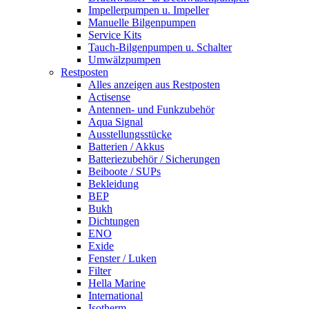
Impellerpumpen u. Impeller
Manuelle Bilgenpumpen
Service Kits
Tauch-Bilgenpumpen u. Schalter
Umwälzpumpen
Restposten
Alles anzeigen aus Restposten
Actisense
Antennen- und Funkzubehör
Aqua Signal
Ausstellungsstücke
Batterien / Akkus
Batteriezubehör / Sicherungen
Beiboote / SUPs
Bekleidung
BEP
Bukh
Dichtungen
ENO
Exide
Fenster / Luken
Filter
Hella Marine
International
Isotherm