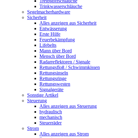
Treibstoffschläuche
Trinkwasserschläuche
Segelmacherhardware
Sicherheit
Alles anzeigen aus Sicherheit
Entwässerung
Erste Hilfe
Feuerbekämpfung
Lifebelts
Mann über Bord
Mensch über Bord
Radarreflektoren / Signale
Rettungsfloß / Schwimmkissen
Rettungsinseln
Rettungsringe
Rettungswesten
Signalgeräte
Sonstige Artikel
Steuerung
Alles anzeigen aus Steuerung
hydraulisch
mechanisch
Steuerräder
Strom
Alles anzeigen aus Strom