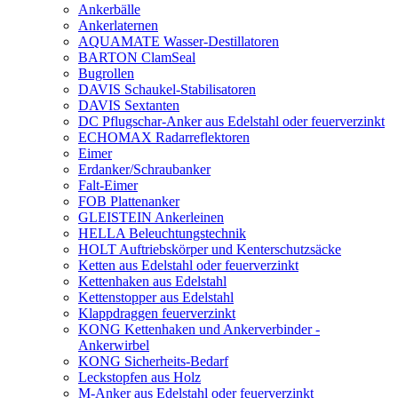
Ankerbälle
Ankerlaternen
AQUAMATE Wasser-Destillatoren
BARTON ClamSeal
Bugrollen
DAVIS Schaukel-Stabilisatoren
DAVIS Sextanten
DC Pflugschar-Anker aus Edelstahl oder feuerverzinkt
ECHOMAX Radarreflektoren
Eimer
Erdanker/Schraubanker
Falt-Eimer
FOB Plattenanker
GLEISTEIN Ankerleinen
HELLA Beleuchtungstechnik
HOLT Auftriebskörper und Kenterschutzsäcke
Ketten aus Edelstahl oder feuerverzinkt
Kettenhaken aus Edelstahl
Kettenstopper aus Edelstahl
Klappdraggen feuerverzinkt
KONG Kettenhaken und Ankerverbinder -
Ankerwirbel
KONG Sicherheits-Bedarf
Leckstopfen aus Holz
M-Anker aus Edelstahl oder feuerverzinkt