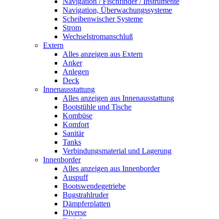
Navigation / Fischfinder / Instrumente
Navigation, Überwachungssysteme
Scheibenwischer Systeme
Strom
Wechselstromanschluß
Extern
Alles anzeigen aus Extern
Anker
Anlegen
Deck
Innenausstattung
Alles anzeigen aus Innenausstattung
Bootstühle und Tische
Kombüse
Komfort
Sanitär
Tanks
Verbindungsmaterial und Lagerung
Innenborder
Alles anzeigen aus Innenborder
Auspuff
Bootswendegetriebe
Bugstrahlruder
Dämpferplatten
Diverse