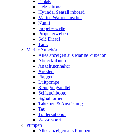
Einlaß
Heizpatrone
Hyundai Seasall inboard
Martec Wärmetauscher
Nanni
propellerwelle
Propellerwellen
Solé Diesel
Tank
Marine Zubehör
Alles anzeigen aus Marine Zubehör
Abdeckplanen
Angelrutenhalter
Anoden
Flaggen
Luftpompe
Reinigungsmittel
Schlauchboote
Signalhorner
Takelage & Ausrüstung
Tau
Trailerzubehör
Wassersport
Pumpen
Alles anzeigen aus Pumpen