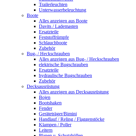
Trailerleuchten
Unterwasserbeleuchtung
Boote
Alles anzeigen aus Boote
Davits / Lademasten
Ersatzteile
Feststoffrümpfe
Schlauchboote
Zubehör
Bug- / Heckschrauben
Alles anzeigen aus Bug- / Heckschrauben
elektrische Bugschrauben
Ersatzteile
hydraulische Bugschrauben
Zubehör
Decksausrüstung
Alles anzeigen aus Decksausrüstung
Bojen
Bootshaken
Fender
Geräteträger/Bimini
Handlauf / Reling / Flaggenstöcke
Klampen / Poller
Leitern
Planen u. Schutzhüllen