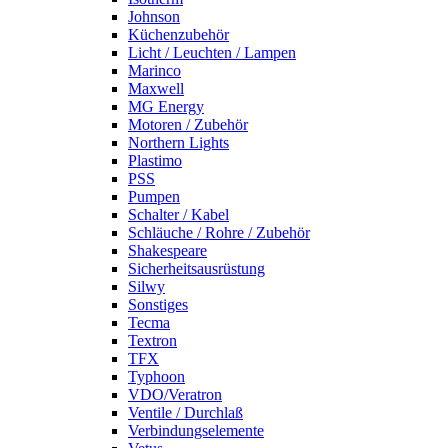
Johnson
Küchenzubehör
Licht / Leuchten / Lampen
Marinco
Maxwell
MG Energy
Motoren / Zubehör
Northern Lights
Plastimo
PSS
Pumpen
Schalter / Kabel
Schläuche / Rohre / Zubehör
Shakespeare
Sicherheitsausrüstung
Silwy
Sonstiges
Tecma
Textron
TFX
Typhoon
VDO/Veratron
Ventile / Durchlaß
Verbindungselemente