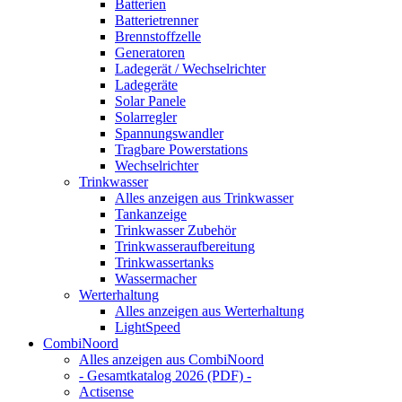
Batterien
Batterietrenner
Brennstoffzelle
Generatoren
Ladegerät / Wechselrichter
Ladegeräte
Solar Panele
Solarregler
Spannungswandler
Tragbare Powerstations
Wechselrichter
Trinkwasser
Alles anzeigen aus Trinkwasser
Tankanzeige
Trinkwasser Zubehör
Trinkwasseraufbereitung
Trinkwassertanks
Wassermacher
Werterhaltung
Alles anzeigen aus Werterhaltung
LightSpeed
CombiNoord
Alles anzeigen aus CombiNoord
- Gesamtkatalog 2026 (PDF) -
Actisense