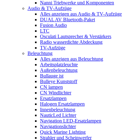
Nanni Triebwerke und Komponenten
Audio & TV-Aufzüge
Alles anzeigen aus Audio & TV-Aufzüge
DUAL AV Bluetooth-Paket
Fusion Audio
LTC
Osculati Lautsprecher & Verstärkers
Radio wasserdichte Abdeckung
TV-Aufzüge
Beleuchtung
Alles anzeigen aus Beleuchtung
Arbeitsplatzleuchte
Außenbeleuchtung
Bullauge ist
Bulleye Kunststoff
CN lampen
CN Windlichter
Ersatzlampen
Halogen Ersatzlampen
Innenbeleuchtung
NauticLed Lichter
Navigation LED-Ersatzlampen
Navigationslichter
Quick Marine Lighting
Strahler und Scheinwerfer