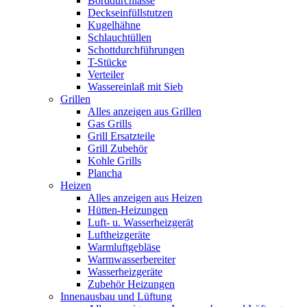
Borddurchlässe
Deckseinfüllstutzen
Kugelhähne
Schlauchtüllen
Schottdurchführungen
T-Stücke
Verteiler
Wassereinlaß mit Sieb
Grillen
Alles anzeigen aus Grillen
Gas Grills
Grill Ersatzteile
Grill Zubehör
Kohle Grills
Plancha
Heizen
Alles anzeigen aus Heizen
Hütten-Heizungen
Luft- u. Wasserheizgerät
Luftheizgeräte
Warmluftgebläse
Warmwasserbereiter
Wasserheizgeräte
Zubehör Heizungen
Innenausbau und Lüftung