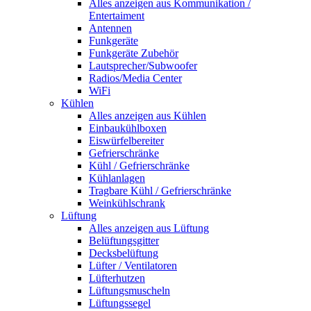
Alles anzeigen aus Kommunikation /
Entertaiment
Antennen
Funkgeräte
Funkgeräte Zubehör
Lautsprecher/Subwoofer
Radios/Media Center
WiFi
Kühlen
Alles anzeigen aus Kühlen
Einbaukühlboxen
Eiswürfelbereiter
Gefrierschränke
Kühl / Gefrierschränke
Kühlanlagen
Tragbare Kühl / Gefrierschränke
Weinkühlschrank
Lüftung
Alles anzeigen aus Lüftung
Belüftungsgitter
Decksbelüftung
Lüfter / Ventilatoren
Lüfterhutzen
Lüftungsmuscheln
Lüftungssegel