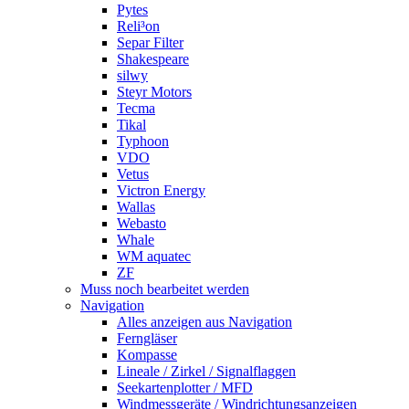
Pytes
Reli³on
Separ Filter
Shakespeare
silwy
Steyr Motors
Tecma
Tikal
Typhoon
VDO
Vetus
Victron Energy
Wallas
Webasto
Whale
WM aquatec
ZF
Muss noch bearbeitet werden
Navigation
Alles anzeigen aus Navigation
Ferngläser
Kompasse
Lineale / Zirkel / Signalflaggen
Seekartenplotter / MFD
Windmessgeräte / Windrichtungsanzeigen