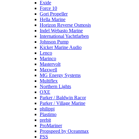
Exide
Force 10
Gori Propeller
Hella Marine
Horizon Reverse Osmosis
Indel Webasto Marine
International Yachtfarben
Johnson Pump
Kicker Marine Audio
Lenco
Marinco
Mastervolt
Maxwell
MG Energy Systems
Multiflex
Northern Lights
OXE
Parker / Baldwin Racor
Parker / Village Marine
philippi
Plastimo
prebit
ProMariner
Propspeed by Oceanmax
PSS