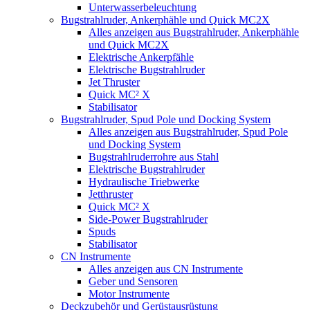
Unterwasserbeleuchtung
Bugstrahlruder, Ankerphähle und Quick MC2X
Alles anzeigen aus Bugstrahlruder, Ankerphähle
und Quick MC2X
Elektrische Ankerpfähle
Elektrische Bugstrahlruder
Jet Thruster
Quick MC² X
Stabilisator
Bugstrahlruder, Spud Pole und Docking System
Alles anzeigen aus Bugstrahlruder, Spud Pole
und Docking System
Bugstrahlruderrohre aus Stahl
Elektrische Bugstrahlruder
Hydraulische Triebwerke
Jetthruster
Quick MC² X
Side-Power Bugstrahlruder
Spuds
Stabilisator
CN Instrumente
Alles anzeigen aus CN Instrumente
Geber und Sensoren
Motor Instrumente
Deckzubehör und Gerüstausrüstung