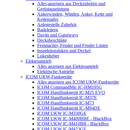
Alles anzeigen aus Deckzubehör und
Gerüstausrüstung
Ankerwinden, Winden, Anker, Kette und
Kettensafes
Anlegestelle Zubehör
Badeleitern
Davits und Gangways
Decksbeschläge
Festmacher, Fender und Fender Linien
Inspektionsluken und Deckel
Lukenheber
Elektroantrieb
Alles anzeigen aus Elektroantrieb
Elektrische Antriebe
ICOM UKW-Funkgeräte
Alles anzeigen aus ICOM UKW-Funkgeräte
ICOM CommandMic IC-HM195G
ICOM Handfunkgerät IC-M25 EVO
ICOM Handfunkgerät IC-M37E
ICOM Handfunkgerät IC-M73
ICOM Handfunkgerät IC-M94DE
ICOM UKW IC-M330GE
ICOM UKW IC-M400BBE - BlackBox
ICOM UKW IC-M410BB - BlackBox
ICOM UKW IC-M423GE