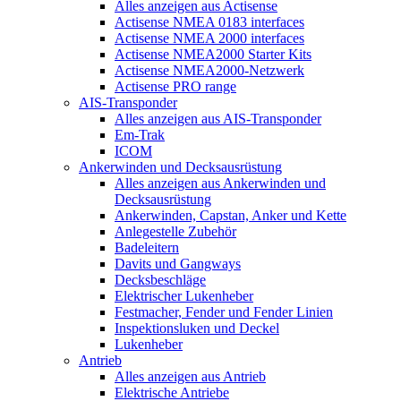
Alles anzeigen aus Actisense
Actisense NMEA 0183 interfaces
Actisense NMEA 2000 interfaces
Actisense NMEA2000 Starter Kits
Actisense NMEA2000-Netzwerk
Actisense PRO range
AIS-Transponder
Alles anzeigen aus AIS-Transponder
Em-Trak
ICOM
Ankerwinden und Decksausrüstung
Alles anzeigen aus Ankerwinden und
Decksausrüstung
Ankerwinden, Capstan, Anker und Kette
Anlegestelle Zubehör
Badeleitern
Davits und Gangways
Decksbeschläge
Elektrischer Lukenheber
Festmacher, Fender und Fender Linien
Inspektionsluken und Deckel
Lukenheber
Antrieb
Alles anzeigen aus Antrieb
Elektrische Antriebe