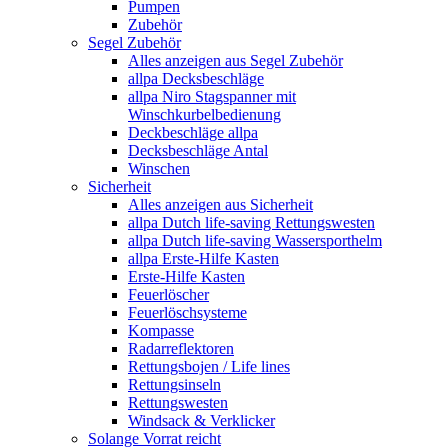
Pumpen
Zubehör
Segel Zubehör
Alles anzeigen aus Segel Zubehör
allpa Decksbeschläge
allpa Niro Stagspanner mit
Winschkurbelbedienung
Deckbeschläge allpa
Decksbeschläge Antal
Winschen
Sicherheit
Alles anzeigen aus Sicherheit
allpa Dutch life-saving Rettungswesten
allpa Dutch life-saving Wassersporthelm
allpa Erste-Hilfe Kasten
Erste-Hilfe Kasten
Feuerlöscher
Feuerlöschsysteme
Kompasse
Radarreflektoren
Rettungsbojen / Life lines
Rettungsinseln
Rettungswesten
Windsack & Verklicker
Solange Vorrat reicht