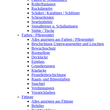
Rollreffanlagen
Ruckdämpfer
Schäkel / Karabiner / Schlösser
Scheuerleisten
Segelzubehör
Signalhörner u. Schallanlagen
Stühle / Tische
Farben / Pflegemittel
Alles anzeigen aus Farben / Pflegemittel
Beschichtung Unterwassergeber und Leuchten
Bewuchsschutz
Bootspflege
Decklacke
Epiglass
Grundierungen
Klarlacke
Propellerbeschichtung
Raum- und Bilgenfarben
Spachtel
Verdünnungen
Vorstrichfarben
Fittinge
Alles anzeigen aus Fittinge
Belüfter