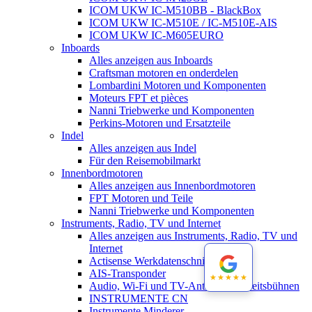
ICOM UKW IC-M510BB - BlackBox
ICOM UKW IC-M510E / IC-M510E-AIS
ICOM UKW IC-M605EURO
Inboards
Alles anzeigen aus Inboards
Craftsman motoren en onderdelen
Lombardini Motoren und Komponenten
Moteurs FPT et pièces
Nanni Triebwerke und Komponenten
Perkins-Motoren und Ersatzteile
Indel
Alles anzeigen aus Indel
Für den Reisemobilmarkt
Innenbordmotoren
Alles anzeigen aus Innenbordmotoren
FPT Motoren und Teile
Nanni Triebwerke und Komponenten
Instruments, Radio, TV und Internet
Alles anzeigen aus Instruments, Radio, TV und
Internet
Actisense Werkdatenschnitt
AIS-Transponder
★★★★★
★★★★★
Audio, Wi-Fi und TV-Antennen-Arbeitsbühnen
INSTRUMENTE CN
Instrumente Minderer