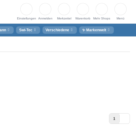
Einstellungen
Anmelden
Merkzettel
Warenkorb
Mehr Shops
Menü
ann
Swi-Tec
Verschiedene
✨ Markenwelt
1