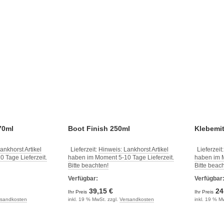
70ml
Boot Finish 250ml
Klebemit
ankhorst Artikel
Lieferzeit:
Hinweis: Lankhorst Artikel
Lieferzeit
 Tage Lieferzeit.
haben im Moment 5-10 Tage Lieferzeit.
haben im M
Bitte beachten!
Bitte beac
Verfügbar:
Verfügbar
39,15 €
24
Ihr Preis
Ihr Preis
rsandkosten
inkl. 19 % MwSt. zzgl.
Versandkosten
inkl. 19 % M