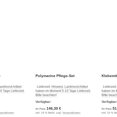
u
Polymarine Pflege-Set
Klebemit
ankhorst Artikel
Lieferzeit:
Hinweis: Lankhorst Artikel
Lieferzeit
 Tage Lieferzeit.
haben im Moment 5-10 Tage Lieferzeit.
haben im M
Bitte beachten!
Bitte beac
Verfügbar:
Verfügbar
146,30 €
51
Ihr Preis
Ihr Preis
rsandkosten
inkl. 19 % MwSt. zzgl.
Versandkosten
inkl. 19 % M