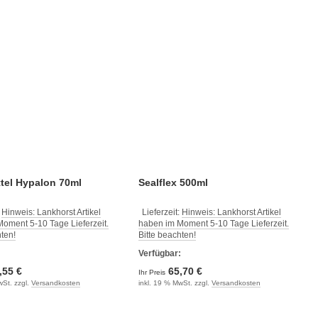
tel Hypalon 70ml
Sealflex 500ml
:
Hinweis: Lankhorst Artikel
Lieferzeit:
Hinweis: Lankhorst Artikel
oment 5-10 Tage Lieferzeit.
haben im Moment 5-10 Tage Lieferzeit.
hten!
Bitte beachten!
:
Verfügbar:
,55 €
65,70 €
Ihr Preis
wSt. zzgl.
Versandkosten
inkl. 19 % MwSt. zzgl.
Versandkosten