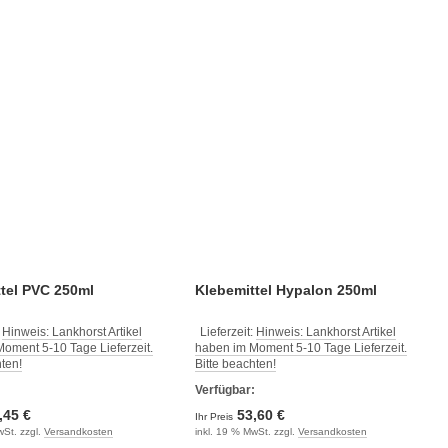
tel PVC 250ml
Klebemittel Hypalon 250ml
:
Hinweis: Lankhorst Artikel
Lieferzeit:
Hinweis: Lankhorst Artikel
oment 5-10 Tage Lieferzeit.
haben im Moment 5-10 Tage Lieferzeit.
hten!
Bitte beachten!
:
Verfügbar:
,45 €
53,60 €
Ihr Preis
wSt. zzgl.
Versandkosten
inkl. 19 % MwSt. zzgl.
Versandkosten