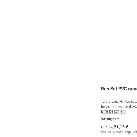
Rep Set PVC gra
Lieferzeit:
Hinweis: L
haben im Moment 5-10
Bitte beachten!
Verfügbar:
71,15 €
Ihr Preis
inkl. 19 % MwSt. zzgl.
Ve