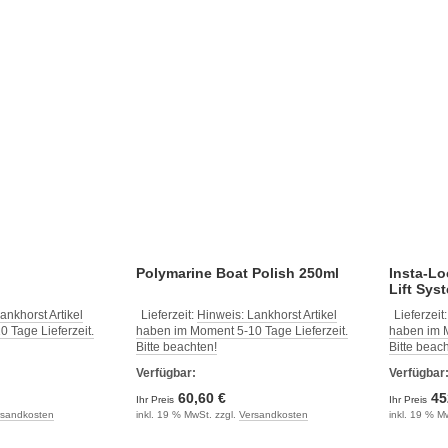
Polymarine Boat Polish 250ml
Insta-L
Lift Sys
ankhorst Artikel
Lieferzeit:
Hinweis: Lankhorst Artikel
Lieferzeit
 Tage Lieferzeit.
haben im Moment 5-10 Tage Lieferzeit.
haben im M
Bitte beachten!
Bitte beac
Verfügbar:
Verfügbar
60,60 €
45
Ihr Preis
Ihr Preis
rsandkosten
inkl. 19 % MwSt. zzgl.
Versandkosten
inkl. 19 % M