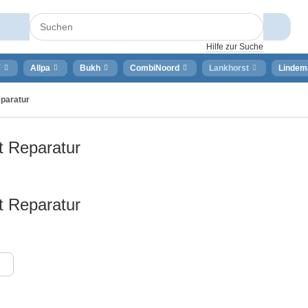
Hilfe zur Suche
⚡
Allpa
Bukh
CombiNoord
Lankhorst
Lindem
paratur
t Reparatur
t Reparatur