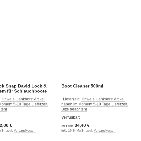
ock Snap David Lock &
Boot Cleaner 500ml
tem für Schlauchboote
:
Hinweis: Lankhorst Artikel
Lieferzeit:
Hinweis: Lankhorst Artikel
oment 5-10 Tage Lieferzeit.
haben im Moment 5-10 Tage Lieferzeit.
hten!
Bitte beachten!
:
Verfügbar:
2,00 €
34,40 €
Ihr Preis
wSt. zzgl.
Versandkosten
inkl. 19 % MwSt. zzgl.
Versandkosten