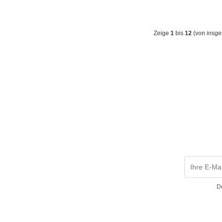
Zeige
1
bis
12
(von insg
D