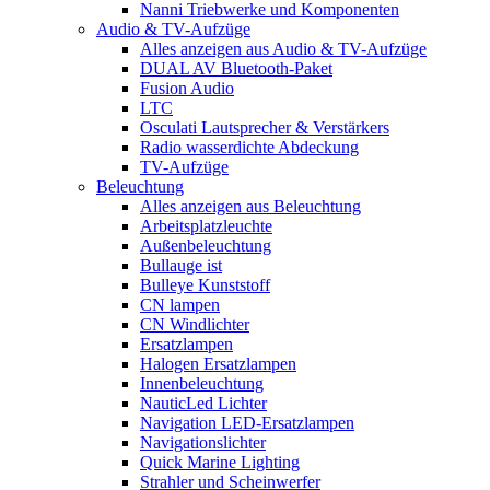
Nanni Triebwerke und Komponenten
Audio & TV-Aufzüge
Alles anzeigen aus Audio & TV-Aufzüge
DUAL AV Bluetooth-Paket
Fusion Audio
LTC
Osculati Lautsprecher & Verstärkers
Radio wasserdichte Abdeckung
TV-Aufzüge
Beleuchtung
Alles anzeigen aus Beleuchtung
Arbeitsplatzleuchte
Außenbeleuchtung
Bullauge ist
Bulleye Kunststoff
CN lampen
CN Windlichter
Ersatzlampen
Halogen Ersatzlampen
Innenbeleuchtung
NauticLed Lichter
Navigation LED-Ersatzlampen
Navigationslichter
Quick Marine Lighting
Strahler und Scheinwerfer