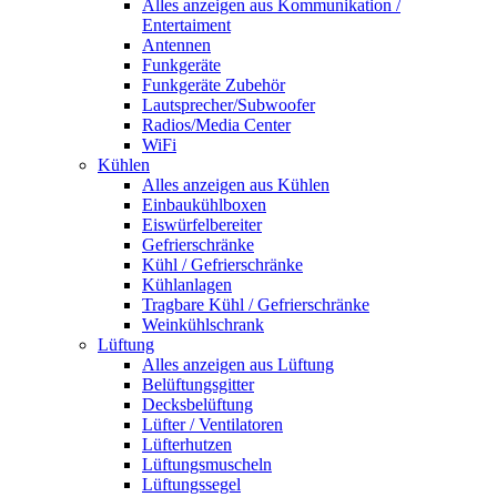
Alles anzeigen aus Kommunikation /
Entertaiment
Antennen
Funkgeräte
Funkgeräte Zubehör
Lautsprecher/Subwoofer
Radios/Media Center
WiFi
Kühlen
Alles anzeigen aus Kühlen
Einbaukühlboxen
Eiswürfelbereiter
Gefrierschränke
Kühl / Gefrierschränke
Kühlanlagen
Tragbare Kühl / Gefrierschränke
Weinkühlschrank
Lüftung
Alles anzeigen aus Lüftung
Belüftungsgitter
Decksbelüftung
Lüfter / Ventilatoren
Lüfterhutzen
Lüftungsmuscheln
Lüftungssegel