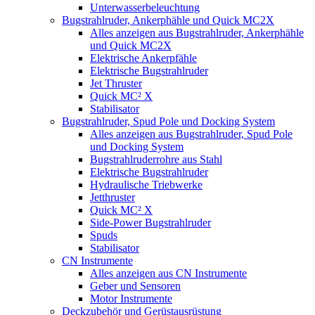
Unterwasserbeleuchtung
Bugstrahlruder, Ankerphähle und Quick MC2X
Alles anzeigen aus Bugstrahlruder, Ankerphähle
und Quick MC2X
Elektrische Ankerpfähle
Elektrische Bugstrahlruder
Jet Thruster
Quick MC² X
Stabilisator
Bugstrahlruder, Spud Pole und Docking System
Alles anzeigen aus Bugstrahlruder, Spud Pole
und Docking System
Bugstrahlruderrohre aus Stahl
Elektrische Bugstrahlruder
Hydraulische Triebwerke
Jetthruster
Quick MC² X
Side-Power Bugstrahlruder
Spuds
Stabilisator
CN Instrumente
Alles anzeigen aus CN Instrumente
Geber und Sensoren
Motor Instrumente
Deckzubehör und Gerüstausrüstung