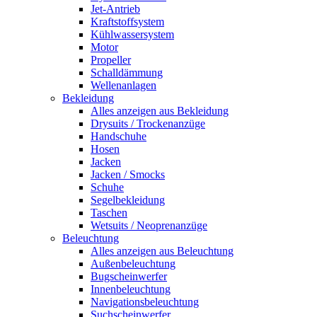
Jet-Antrieb
Kraftstoffsystem
Kühlwassersystem
Motor
Propeller
Schalldämmung
Wellenanlagen
Bekleidung
Alles anzeigen aus Bekleidung
Drysuits / Trockenanzüge
Handschuhe
Hosen
Jacken
Jacken / Smocks
Schuhe
Segelbekleidung
Taschen
Wetsuits / Neoprenanzüge
Beleuchtung
Alles anzeigen aus Beleuchtung
Außenbeleuchtung
Bugscheinwerfer
Innenbeleuchtung
Navigationsbeleuchtung
Suchscheinwerfer