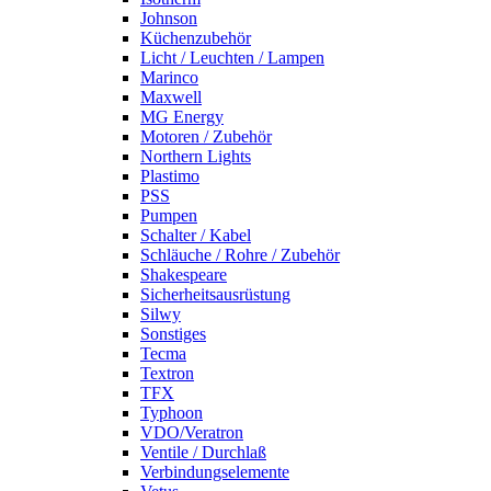
Johnson
Küchenzubehör
Licht / Leuchten / Lampen
Marinco
Maxwell
MG Energy
Motoren / Zubehör
Northern Lights
Plastimo
PSS
Pumpen
Schalter / Kabel
Schläuche / Rohre / Zubehör
Shakespeare
Sicherheitsausrüstung
Silwy
Sonstiges
Tecma
Textron
TFX
Typhoon
VDO/Veratron
Ventile / Durchlaß
Verbindungselemente