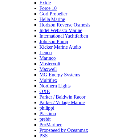
Exide
Force 10
Gori Propeller
Hella Marine
Horizon Reverse Osmosis
Indel Webasto Marine
International Yachtfarben
Johnson Pump
Kicker Marine Audio
Lenco
Marinco
Mastervolt
Maxwell
MG Energy Systems
Multiflex
Northern Lights
OXE
Parker / Baldwin Racor
Parker / Village Marine
philippi
Plastimo
prebit
ProMariner
Propspeed by Oceanmax
PSS