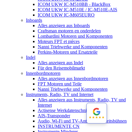
ICOM UKW IC-M510BB - BlackBox
ICOM UKW IC-M510E / IC-M510E-AIS
ICOM UKW IC-M605EURO
Inboards
Alles anzeigen aus Inboards
Craftsman motoren en onderdelen
Lombardini Motoren und Komponenten
Moteurs FPT et pièces
Nanni Triebwerke und Komponenten
Perkins-Motoren und Ersatzteile
Indel
Alles anzeigen aus Indel
Für den Reisemobilmarkt
Innenbordmotoren
Alles anzeigen aus Innenbordmotoren
FPT Motoren und Teile
Nanni Triebwerke und Komponenten
Instruments, Radio, TV und Internet
Alles anzeigen aus Instruments, Radio, TV und
Internet
Actisense Werkdatenschnitt
AIS-Transponder
★★★★★
★★★★★
Audio, Wi-Fi und TV-Antennen-Arbeitsbühnen
INSTRUMENTE CN
Instrumente Minderer