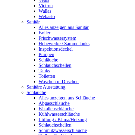
Vetus
Victron
Wallas
Webasto
Sanitär
Alles anzeigen aus Sanitär
Boiler
Frischwassersystem
Hebewerke / Sammeltanks
Inspektionsdeckel
Pumpen
Schläuche
Schlauchschellen
Tanks
Toiletten
Waschen u. Duschen
Sanitäre Ausstattung
Schläuche
Alles anzeigen aus Schläuche
Abgasschläuche
Fäkalienschläuche
Kühlwasserschläuche
Lüftung / Klima/Heizung
Schlauchschellen
Schmutzwasserschläuche