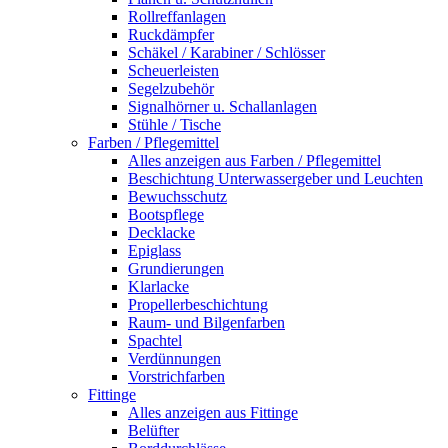
Rollreffanlagen
Ruckdämpfer
Schäkel / Karabiner / Schlösser
Scheuerleisten
Segelzubehör
Signalhörner u. Schallanlagen
Stühle / Tische
Farben / Pflegemittel
Alles anzeigen aus Farben / Pflegemittel
Beschichtung Unterwassergeber und Leuchten
Bewuchsschutz
Bootspflege
Decklacke
Epiglass
Grundierungen
Klarlacke
Propellerbeschichtung
Raum- und Bilgenfarben
Spachtel
Verdünnungen
Vorstrichfarben
Fittinge
Alles anzeigen aus Fittinge
Belüfter