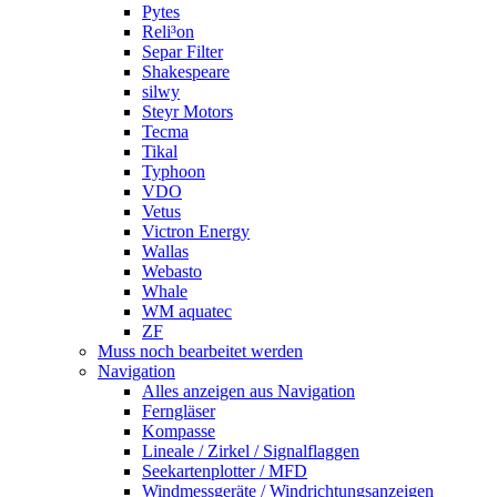
Pytes
Reli³on
Separ Filter
Shakespeare
silwy
Steyr Motors
Tecma
Tikal
Typhoon
VDO
Vetus
Victron Energy
Wallas
Webasto
Whale
WM aquatec
ZF
Muss noch bearbeitet werden
Navigation
Alles anzeigen aus Navigation
Ferngläser
Kompasse
Lineale / Zirkel / Signalflaggen
Seekartenplotter / MFD
Windmessgeräte / Windrichtungsanzeigen