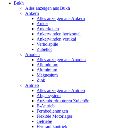
Bukh
Alles anzeigen aus Bukh
Ankern
Alles anzeigen aus Ankern
Anker
Ankerketten
Ankerwinden horizontal
Ankerwinden vertikal
Verholspille
Zubehör
Anoden
Alles anzeigen aus Anoden
Alluminium
Aluminium
Magnesium
Zink
Antrieb
Alles anzeigen aus Antrieb
Abgassystem
Außenbordmotoren Zubehör
E-Antrieb
Fernbedienungen
Flexible Motorlager
Getriebe
Hydraulikantrieb