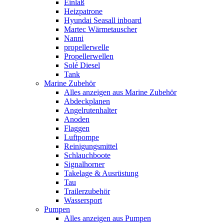
Einlaß
Heizpatrone
Hyundai Seasall inboard
Martec Wärmetauscher
Nanni
propellerwelle
Propellerwellen
Solé Diesel
Tank
Marine Zubehör
Alles anzeigen aus Marine Zubehör
Abdeckplanen
Angelrutenhalter
Anoden
Flaggen
Luftpompe
Reinigungsmittel
Schlauchboote
Signalhorner
Takelage & Ausrüstung
Tau
Trailerzubehör
Wassersport
Pumpen
Alles anzeigen aus Pumpen