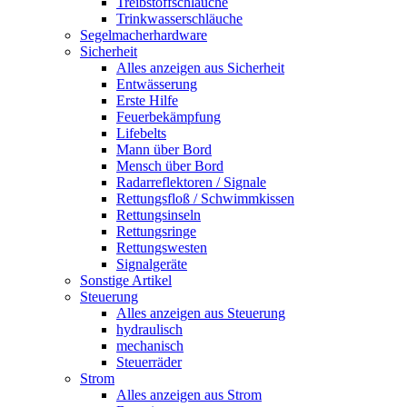
Treibstoffschläuche
Trinkwasserschläuche
Segelmacherhardware
Sicherheit
Alles anzeigen aus Sicherheit
Entwässerung
Erste Hilfe
Feuerbekämpfung
Lifebelts
Mann über Bord
Mensch über Bord
Radarreflektoren / Signale
Rettungsfloß / Schwimmkissen
Rettungsinseln
Rettungsringe
Rettungswesten
Signalgeräte
Sonstige Artikel
Steuerung
Alles anzeigen aus Steuerung
hydraulisch
mechanisch
Steuerräder
Strom
Alles anzeigen aus Strom