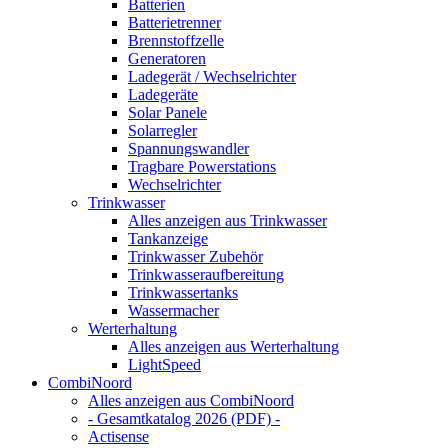
Batterien
Batterietrenner
Brennstoffzelle
Generatoren
Ladegerät / Wechselrichter
Ladegeräte
Solar Panele
Solarregler
Spannungswandler
Tragbare Powerstations
Wechselrichter
Trinkwasser
Alles anzeigen aus Trinkwasser
Tankanzeige
Trinkwasser Zubehör
Trinkwasseraufbereitung
Trinkwassertanks
Wassermacher
Werterhaltung
Alles anzeigen aus Werterhaltung
LightSpeed
CombiNoord
Alles anzeigen aus CombiNoord
- Gesamtkatalog 2026 (PDF) -
Actisense