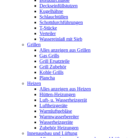
Borddurchlässe
Deckseinfüllstutzen
Kugelhähne
Schlauchtüllen
Schottdurchführungen
T-Stücke
Verteiler
Wassereinlaß mit Sieb
Grillen
Alles anzeigen aus Grillen
Gas Grills
Grill Ersatzteile
Grill Zubehör
Kohle Grills
Plancha
Heizen
Alles anzeigen aus Heizen
Hütten-Heizungen
Luft- u. Wasserheizgerät
Luftheizgeräte
Warmluftgebläse
Warmwasserbereiter
Wasserheizgeräte
Zubehör Heizungen
Innenausbau und Lüftung