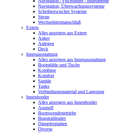
Navigation / Fischfinder / Instrumente
Navigation, Überwachungssysteme
Scheibenwischer Systeme
Strom
Wechselstromanschluß
Extern
Alles anzeigen aus Extern
Anker
Anlegen
Deck
Innenausstattung
Alles anzeigen aus Innenausstattung
Bootstühle und Tische
Kombüse
Komfort
Sanitär
Tanks
Verbindungsmaterial und Lagerung
Innenborder
Alles anzeigen aus Innenborder
Auspuff
Bootswendegetriebe
Bugstrahlruder
Dämpferplatten
Diverse