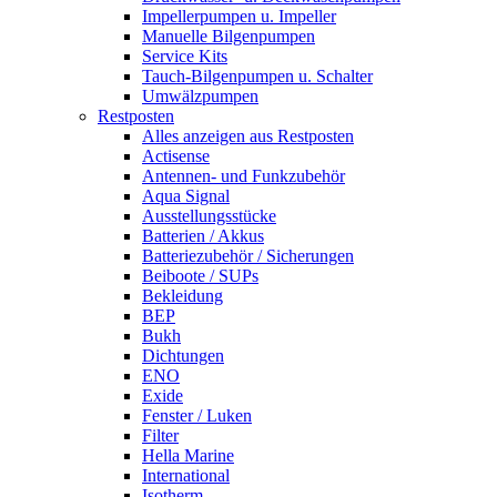
Impellerpumpen u. Impeller
Manuelle Bilgenpumpen
Service Kits
Tauch-Bilgenpumpen u. Schalter
Umwälzpumpen
Restposten
Alles anzeigen aus Restposten
Actisense
Antennen- und Funkzubehör
Aqua Signal
Ausstellungsstücke
Batterien / Akkus
Batteriezubehör / Sicherungen
Beiboote / SUPs
Bekleidung
BEP
Bukh
Dichtungen
ENO
Exide
Fenster / Luken
Filter
Hella Marine
International
Isotherm