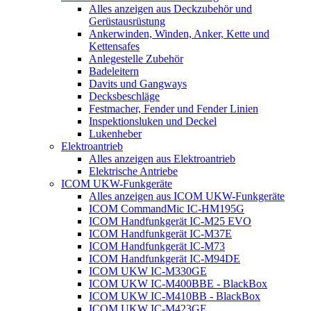
Alles anzeigen aus Deckzubehör und
Gerüstausrüstung
Ankerwinden, Winden, Anker, Kette und
Kettensafes
Anlegestelle Zubehör
Badeleitern
Davits und Gangways
Decksbeschläge
Festmacher, Fender und Fender Linien
Inspektionsluken und Deckel
Lukenheber
Elektroantrieb
Alles anzeigen aus Elektroantrieb
Elektrische Antriebe
ICOM UKW-Funkgeräte
Alles anzeigen aus ICOM UKW-Funkgeräte
ICOM CommandMic IC-HM195G
ICOM Handfunkgerät IC-M25 EVO
ICOM Handfunkgerät IC-M37E
ICOM Handfunkgerät IC-M73
ICOM Handfunkgerät IC-M94DE
ICOM UKW IC-M330GE
ICOM UKW IC-M400BBE - BlackBox
ICOM UKW IC-M410BB - BlackBox
ICOM UKW IC-M423GE