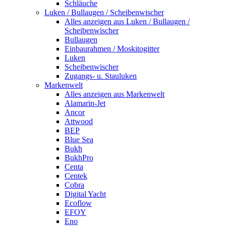
Schläuche
Luken / Bullaugen / Scheibenwischer
Alles anzeigen aus Luken / Bullaugen /
Scheibenwischer
Bullaugen
Einbaurahmen / Moskitogitter
Luken
Scheibenwischer
Zugangs- u. Stauluken
Markenwelt
Alles anzeigen aus Markenwelt
Alamarin-Jet
Ancor
Attwood
BEP
Blue Sea
Bukh
BukhPro
Centa
Centek
Cobra
Digital Yacht
Ecoflow
EFOY
Eno