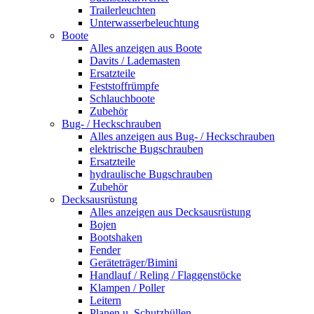
Trailerleuchten
Unterwasserbeleuchtung
Boote
Alles anzeigen aus Boote
Davits / Lademasten
Ersatzteile
Feststoffrümpfe
Schlauchboote
Zubehör
Bug- / Heckschrauben
Alles anzeigen aus Bug- / Heckschrauben
elektrische Bugschrauben
Ersatzteile
hydraulische Bugschrauben
Zubehör
Decksausrüstung
Alles anzeigen aus Decksausrüstung
Bojen
Bootshaken
Fender
Geräteträger/Bimini
Handlauf / Reling / Flaggenstöcke
Klampen / Poller
Leitern
Planen u. Schutzhüllen