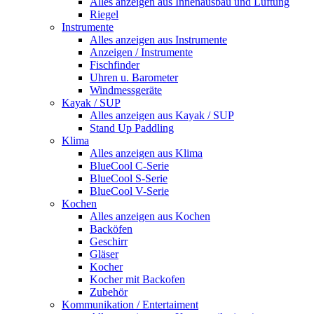
Alles anzeigen aus Innenausbau und Lüftung
Riegel
Instrumente
Alles anzeigen aus Instrumente
Anzeigen / Instrumente
Fischfinder
Uhren u. Barometer
Windmessgeräte
Kayak / SUP
Alles anzeigen aus Kayak / SUP
Stand Up Paddling
Klima
Alles anzeigen aus Klima
BlueCool C-Serie
BlueCool S-Serie
BlueCool V-Serie
Kochen
Alles anzeigen aus Kochen
Backöfen
Geschirr
Gläser
Kocher
Kocher mit Backofen
Zubehör
Kommunikation / Entertaiment