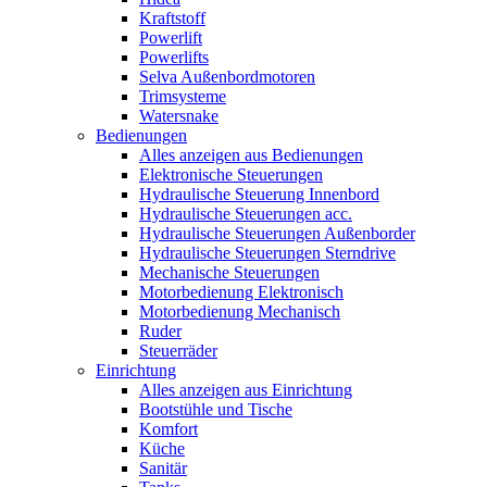
Kraftstoff
Powerlift
Powerlifts
Selva Außenbordmotoren
Trimsysteme
Watersnake
Bedienungen
Alles anzeigen aus Bedienungen
Elektronische Steuerungen
Hydraulische Steuerung Innenbord
Hydraulische Steuerungen acc.
Hydraulische Steuerungen Außenborder
Hydraulische Steuerungen Sterndrive
Mechanische Steuerungen
Motorbedienung Elektronisch
Motorbedienung Mechanisch
Ruder
Steuerräder
Einrichtung
Alles anzeigen aus Einrichtung
Bootstühle und Tische
Komfort
Küche
Sanitär