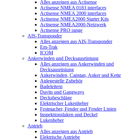
Alles anzeigen aus Actisense
Actisense NMEA 0183 interfaces
Actisense NMEA 2000 interfaces
Actisense NMEA2000 Starter Kits
Actisense NMEA2000-Netzwerk
Actisense PRO range
AIS-Transponder
Alles anzeigen aus AIS-Transponder
Em-Trak
ICOM
Ankerwinden und Decksausrüstung
Alles anzeigen aus Ankerwinden und
Decksausrüstung
Ankerwinden, Capstan, Anker und Kette
Anlegestelle Zubehör
Badeleitern
Davits und Gangways
Decksbeschläge
Elektrischer Lukenheber
Festmacher, Fender und Fender Linien
Inspektionsluken und Deckel
Lukenheber
Antrieb
Alles anzeigen aus Antrieb
Elektrische Antriebe