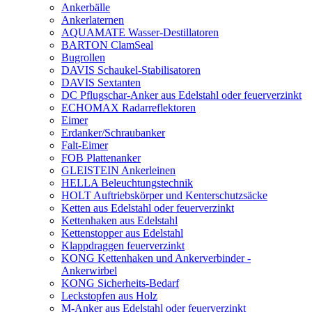
Ankerbälle
Ankerlaternen
AQUAMATE Wasser-Destillatoren
BARTON ClamSeal
Bugrollen
DAVIS Schaukel-Stabilisatoren
DAVIS Sextanten
DC Pflugschar-Anker aus Edelstahl oder feuerverzinkt
ECHOMAX Radarreflektoren
Eimer
Erdanker/Schraubanker
Falt-Eimer
FOB Plattenanker
GLEISTEIN Ankerleinen
HELLA Beleuchtungstechnik
HOLT Auftriebskörper und Kenterschutzsäcke
Ketten aus Edelstahl oder feuerverzinkt
Kettenhaken aus Edelstahl
Kettenstopper aus Edelstahl
Klappdraggen feuerverzinkt
KONG Kettenhaken und Ankerverbinder -
Ankerwirbel
KONG Sicherheits-Bedarf
Leckstopfen aus Holz
M-Anker aus Edelstahl oder feuerverzinkt