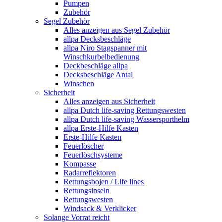
Pumpen
Zubehör
Segel Zubehör
Alles anzeigen aus Segel Zubehör
allpa Decksbeschläge
allpa Niro Stagspanner mit
Winschkurbelbedienung
Deckbeschläge allpa
Decksbeschläge Antal
Winschen
Sicherheit
Alles anzeigen aus Sicherheit
allpa Dutch life-saving Rettungswesten
allpa Dutch life-saving Wassersporthelm
allpa Erste-Hilfe Kasten
Erste-Hilfe Kasten
Feuerlöscher
Feuerlöschsysteme
Kompasse
Radarreflektoren
Rettungsbojen / Life lines
Rettungsinseln
Rettungswesten
Windsack & Verklicker
Solange Vorrat reicht