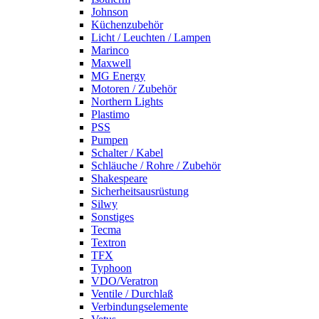
Johnson
Küchenzubehör
Licht / Leuchten / Lampen
Marinco
Maxwell
MG Energy
Motoren / Zubehör
Northern Lights
Plastimo
PSS
Pumpen
Schalter / Kabel
Schläuche / Rohre / Zubehör
Shakespeare
Sicherheitsausrüstung
Silwy
Sonstiges
Tecma
Textron
TFX
Typhoon
VDO/Veratron
Ventile / Durchlaß
Verbindungselemente