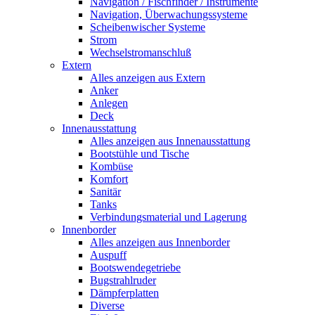
Navigation / Fischfinder / Instrumente
Navigation, Überwachungssysteme
Scheibenwischer Systeme
Strom
Wechselstromanschluß
Extern
Alles anzeigen aus Extern
Anker
Anlegen
Deck
Innenausstattung
Alles anzeigen aus Innenausstattung
Bootstühle und Tische
Kombüse
Komfort
Sanitär
Tanks
Verbindungsmaterial und Lagerung
Innenborder
Alles anzeigen aus Innenborder
Auspuff
Bootswendegetriebe
Bugstrahlruder
Dämpferplatten
Diverse