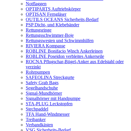
Notflaggen
OPTIPARTS Auftriebskörper
OPTISAN Ferngläser
OUTILS OCEANS Sicherheits-Bedarf
PSP Dicht- und Klebebänder
Rettungsringe
Rettungsschwimmer-Boje
Rettungswesten und Schwimmhilfen
RIVIERA Kompasse
ROBLINE Bonifacio Winch Ankerleinen
ROBLINE Poseidon verbleites Ankerseile
ROCNA Pflugschar-Bügel-Anker aus Edelstahl oder
verzinkt
Rohrpumpen
SAFEOLINA Streckgurte
Safety Grab Bags
Segelhandschuhe
Signal-Mundhörner
Signalhörner mit Handpumpe
STA-PLUG Leckstopfen
Stechpaddel
TFA Hand-Windmesser
Treibanker
Verbandkästen
VSG Sicherheits-Bedarf