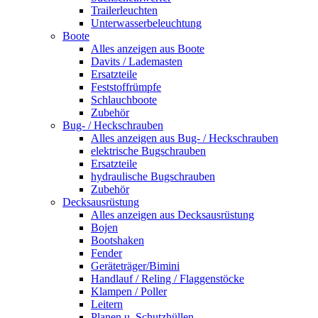
Trailerleuchten
Unterwasserbeleuchtung
Boote
Alles anzeigen aus Boote
Davits / Lademasten
Ersatzteile
Feststoffrümpfe
Schlauchboote
Zubehör
Bug- / Heckschrauben
Alles anzeigen aus Bug- / Heckschrauben
elektrische Bugschrauben
Ersatzteile
hydraulische Bugschrauben
Zubehör
Decksausrüstung
Alles anzeigen aus Decksausrüstung
Bojen
Bootshaken
Fender
Geräteträger/Bimini
Handlauf / Reling / Flaggenstöcke
Klampen / Poller
Leitern
Planen u. Schutzhüllen