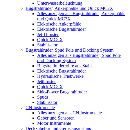
Unterwasserbeleuchtung
Bugstrahlruder, Ankerphähle und Quick MC2X
Alles anzeigen aus Bugstrahlruder, Ankerphähle
und Quick MC2X
Elektrische Ankerpfähle
Elektrische Bugstrahlruder
Jet Thruster
Quick MC² X
Stabilisator
Bugstrahlruder, Spud Pole und Docking System
Alles anzeigen aus Bugstrahlruder, Spud Pole
und Docking System
Bugstrahlruderrohre aus Stahl
Elektrische Bugstrahlruder
Hydraulische Triebwerke
Jetthruster
Quick MC² X
Side-Power Bugstrahlruder
Spuds
Stabilisator
CN Instrumente
Alles anzeigen aus CN Instrumente
Geber und Sensoren
Motor Instrumente
Deckzubehör und Gerüstausrüstung