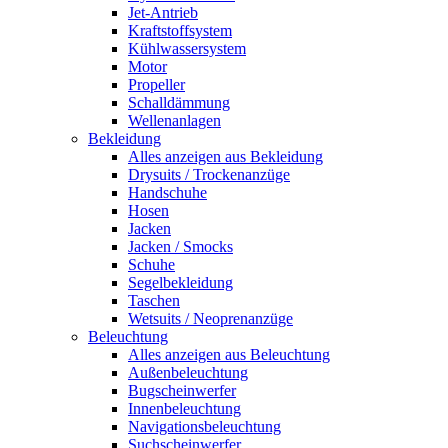
Jet-Antrieb
Kraftstoffsystem
Kühlwassersystem
Motor
Propeller
Schalldämmung
Wellenanlagen
Bekleidung
Alles anzeigen aus Bekleidung
Drysuits / Trockenanzüge
Handschuhe
Hosen
Jacken
Jacken / Smocks
Schuhe
Segelbekleidung
Taschen
Wetsuits / Neoprenanzüge
Beleuchtung
Alles anzeigen aus Beleuchtung
Außenbeleuchtung
Bugscheinwerfer
Innenbeleuchtung
Navigationsbeleuchtung
Suchscheinwerfer