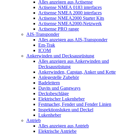
Alles anzeigen aus Actisense
Actisense NMEA 0183 interfaces
Actisense NMEA 2000 interfaces
Actisense NMEA2000 Starter Kits
Actisense NMEA2000-Netzwerk
Actisense PRO range
AIS-Transponder
Alles anzeigen aus AIS-Transponder
Em-Trak
ICOM
Ankerwinden und Decksausrüstung
Alles anzeigen aus Ankerwinden und
Decksausrüstung
Ankerwinden, Capstan, Anker und Kette
Anlegestelle Zubehör
Badeleitern
Davits und Gangways
Decksbeschläge
Elektrischer Lukenheber
Festmacher, Fender und Fender Linien
Inspektionsluken und Deckel
Lukenheber
Antrieb
Alles anzeigen aus Antrieb
Elektrische Antriebe