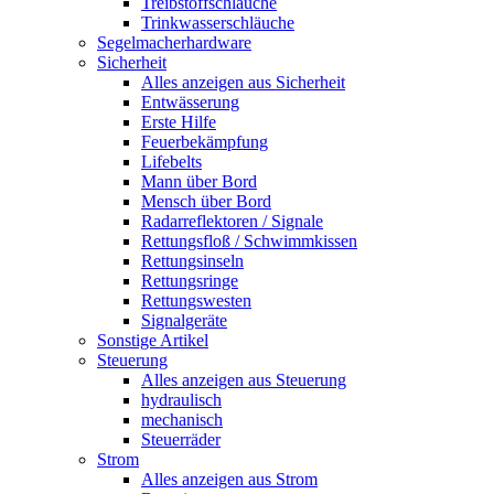
Treibstoffschläuche
Trinkwasserschläuche
Segelmacherhardware
Sicherheit
Alles anzeigen aus Sicherheit
Entwässerung
Erste Hilfe
Feuerbekämpfung
Lifebelts
Mann über Bord
Mensch über Bord
Radarreflektoren / Signale
Rettungsfloß / Schwimmkissen
Rettungsinseln
Rettungsringe
Rettungswesten
Signalgeräte
Sonstige Artikel
Steuerung
Alles anzeigen aus Steuerung
hydraulisch
mechanisch
Steuerräder
Strom
Alles anzeigen aus Strom