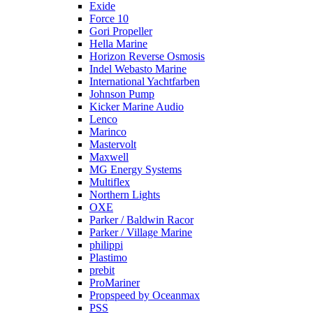
Exide
Force 10
Gori Propeller
Hella Marine
Horizon Reverse Osmosis
Indel Webasto Marine
International Yachtfarben
Johnson Pump
Kicker Marine Audio
Lenco
Marinco
Mastervolt
Maxwell
MG Energy Systems
Multiflex
Northern Lights
OXE
Parker / Baldwin Racor
Parker / Village Marine
philippi
Plastimo
prebit
ProMariner
Propspeed by Oceanmax
PSS