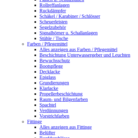
Rollreffanlagen
Ruckdämpfer
Schäkel / Karabiner / Schlösser
Scheuerleisten
Segelzubehör
Signalhörner u. Schallanlagen
Stühle / Tische
Farben / Pflegemittel
Alles anzeigen aus Farben / Pflegemittel
Beschichtung Unterwassergeber und Leuchten
Bewuchsschutz
Bootspflege
Decklacke
Epiglass
Grundierungen
Klarlacke
Propellerbeschichtung
Raum- und Bilgenfarben
Spachtel
Verdünnungen
Vorstrichfarben
Fittinge
Alles anzeigen aus Fittinge
Belüfter