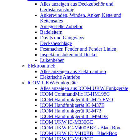
Alles anzeigen aus Deckzubehör und
Gerüstausrüstung
Ankerwinden, Winden, Anker, Kette und
Kettensafes
Anlegestelle Zubehör
Badeleitern
Davits und Gangways
Decksbeschläge
Festmacher, Fender und Fender Linien
Inspektionsluken und Deckel
Lukenheber
Elektroantrieb
Alles anzeigen aus Elektroantrieb
Elektrische Antriebe
ICOM UKW-Funkgeräte
Alles anzeigen aus ICOM UKW-Funkgeräte
ICOM CommandMic IC-HM195G
ICOM Handfunkgerät IC-M25 EVO
ICOM Handfunkgerät IC-M37E
ICOM Handfunkgerät IC-M73
ICOM Handfunkgerät IC-M94DE
ICOM UKW IC-M330GE
ICOM UKW IC-M400BBE - BlackBox
ICOM UKW IC-M410BB - BlackBox
ICOM UKW IC-M423GE