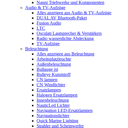
Nanni Triebwerke und Komponenten
Audio & TV-Aufzüge
Alles anzeigen aus Audio & TV-Aufzüge
DUAL AV Bluetooth-Paket
Fusion Audio
LTC
Osculati Lautsprecher & Verstärkers
Radio wasserdichte Abdeckung
TV-Aufzüge
Beleuchtung
Alles anzeigen aus Beleuchtung
Arbeitsplatzleuchte
Außenbeleuchtung
Bullauge ist
Bulleye Kunststoff
CN lampen
CN Windlichter
Ersatzlampen
Halogen Ersatzlampen
Innenbeleuchtung
NauticLed Lichter
Navigation LED-Ersatzlampen
Navigationslichter
Quick Marine Lighting
Strahler und Scheinwerfer