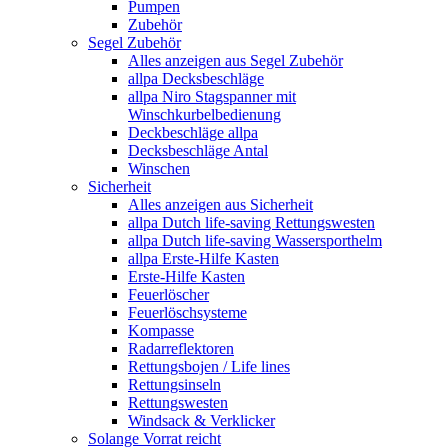
Pumpen
Zubehör
Segel Zubehör
Alles anzeigen aus Segel Zubehör
allpa Decksbeschläge
allpa Niro Stagspanner mit
Winschkurbelbedienung
Deckbeschläge allpa
Decksbeschläge Antal
Winschen
Sicherheit
Alles anzeigen aus Sicherheit
allpa Dutch life-saving Rettungswesten
allpa Dutch life-saving Wassersporthelm
allpa Erste-Hilfe Kasten
Erste-Hilfe Kasten
Feuerlöscher
Feuerlöschsysteme
Kompasse
Radarreflektoren
Rettungsbojen / Life lines
Rettungsinseln
Rettungswesten
Windsack & Verklicker
Solange Vorrat reicht