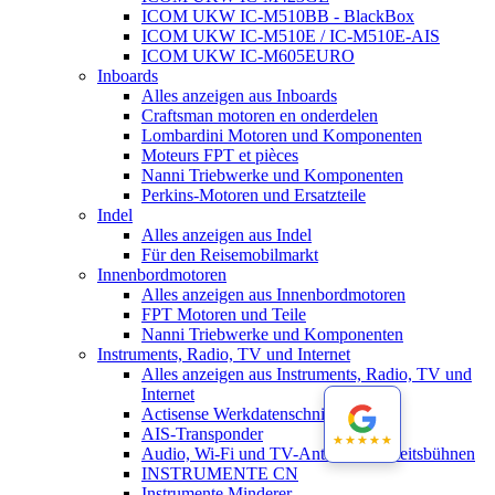
ICOM UKW IC-M510BB - BlackBox
ICOM UKW IC-M510E / IC-M510E-AIS
ICOM UKW IC-M605EURO
Inboards
Alles anzeigen aus Inboards
Craftsman motoren en onderdelen
Lombardini Motoren und Komponenten
Moteurs FPT et pièces
Nanni Triebwerke und Komponenten
Perkins-Motoren und Ersatzteile
Indel
Alles anzeigen aus Indel
Für den Reisemobilmarkt
Innenbordmotoren
Alles anzeigen aus Innenbordmotoren
FPT Motoren und Teile
Nanni Triebwerke und Komponenten
Instruments, Radio, TV und Internet
Alles anzeigen aus Instruments, Radio, TV und
Internet
Actisense Werkdatenschnitt
AIS-Transponder
★★★★★
★★★★★
Audio, Wi-Fi und TV-Antennen-Arbeitsbühnen
INSTRUMENTE CN
Instrumente Minderer