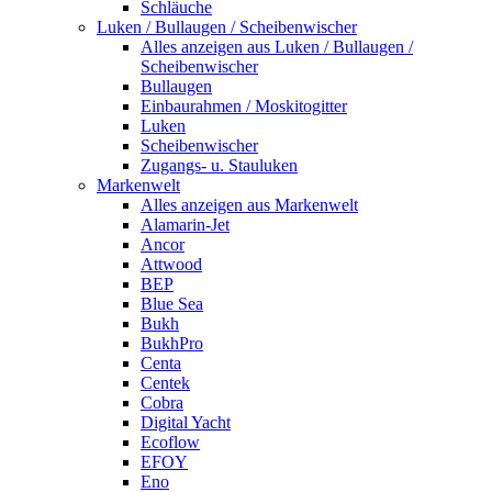
Schläuche
Luken / Bullaugen / Scheibenwischer
Alles anzeigen aus Luken / Bullaugen /
Scheibenwischer
Bullaugen
Einbaurahmen / Moskitogitter
Luken
Scheibenwischer
Zugangs- u. Stauluken
Markenwelt
Alles anzeigen aus Markenwelt
Alamarin-Jet
Ancor
Attwood
BEP
Blue Sea
Bukh
BukhPro
Centa
Centek
Cobra
Digital Yacht
Ecoflow
EFOY
Eno