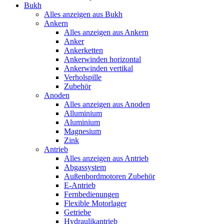
Bukh
Alles anzeigen aus Bukh
Ankern
Alles anzeigen aus Ankern
Anker
Ankerketten
Ankerwinden horizontal
Ankerwinden vertikal
Verholspille
Zubehör
Anoden
Alles anzeigen aus Anoden
Alluminium
Aluminium
Magnesium
Zink
Antrieb
Alles anzeigen aus Antrieb
Abgassystem
Außenbordmotoren Zubehör
E-Antrieb
Fernbedienungen
Flexible Motorlager
Getriebe
Hydraulikantrieb