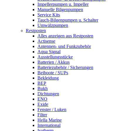
Impellerpumpen u. Impeller
Manuelle Bilgenpumpen
Service Kits
Tauch-Bilgenpumpen u. Schalter
Umwälzpumpen
Restposten
Alles anzeigen aus Restposten
Actisense
Antennen- und Funkzubehör
Aqua Signal
Ausstellungsstücke
Batterien / Akkus
Batteriezubehör / Sicherungen
Beiboote / SUPs
Bekleidung
BEP
Bukh
Dichtungen
ENO
Exide
Fenster / Luken
Filter
Hella Marine
International
Isotherm