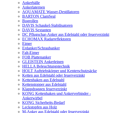
Ankerbälle
Ankerlaternen
AQUAMATE Wasser-Destillatoren
BARTON ClamSeal
Bugrollen
DAVIS Schaukel-Stabilisatoren
DAVIS Sextanten
DC Pflugschar-Anker aus Edelstahl oder feuerverzinkt
ECHOMAX Radarreflektoren
Eimer
Erdanker/Schraubanker
Falt-Eimer
FOB Plattenanker
GLEISTEIN Ankerleinen
HELLA Beleuchtungstechnik
HOLT Auftriebskörper und Kenterschutzsäcke
Ketten aus Edelstahl oder feuerverzinkt
Kettenhaken aus Edelstahl
Kettenstopper aus Edelstahl
Klappdraggen feuerverzinkt
KONG Kettenhaken und Ankerverbinder -
Ankerwirbel
KONG Sicherheits-Bedarf
Leckstopfen aus Holz
M-Anker aus Edelstahl oder feuerverzinkt