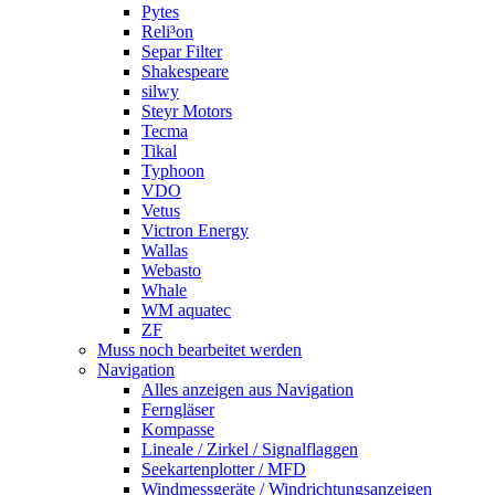
Pytes
Reli³on
Separ Filter
Shakespeare
silwy
Steyr Motors
Tecma
Tikal
Typhoon
VDO
Vetus
Victron Energy
Wallas
Webasto
Whale
WM aquatec
ZF
Muss noch bearbeitet werden
Navigation
Alles anzeigen aus Navigation
Ferngläser
Kompasse
Lineale / Zirkel / Signalflaggen
Seekartenplotter / MFD
Windmessgeräte / Windrichtungsanzeigen