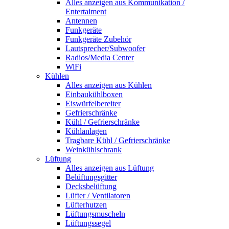
Alles anzeigen aus Kommunikation /
Entertaiment
Antennen
Funkgeräte
Funkgeräte Zubehör
Lautsprecher/Subwoofer
Radios/Media Center
WiFi
Kühlen
Alles anzeigen aus Kühlen
Einbaukühlboxen
Eiswürfelbereiter
Gefrierschränke
Kühl / Gefrierschränke
Kühlanlagen
Tragbare Kühl / Gefrierschränke
Weinkühlschrank
Lüftung
Alles anzeigen aus Lüftung
Belüftungsgitter
Decksbelüftung
Lüfter / Ventilatoren
Lüfterhutzen
Lüftungsmuscheln
Lüftungssegel