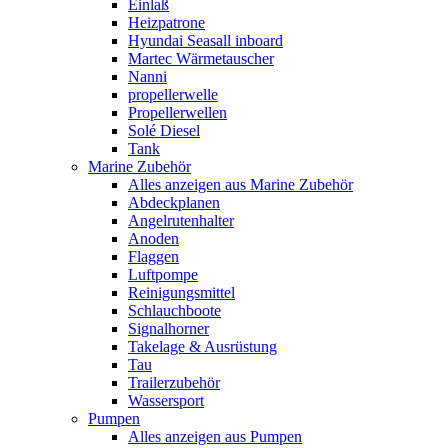
Einlaß
Heizpatrone
Hyundai Seasall inboard
Martec Wärmetauscher
Nanni
propellerwelle
Propellerwellen
Solé Diesel
Tank
Marine Zubehör
Alles anzeigen aus Marine Zubehör
Abdeckplanen
Angelrutenhalter
Anoden
Flaggen
Luftpompe
Reinigungsmittel
Schlauchboote
Signalhorner
Takelage & Ausrüstung
Tau
Trailerzubehör
Wassersport
Pumpen
Alles anzeigen aus Pumpen