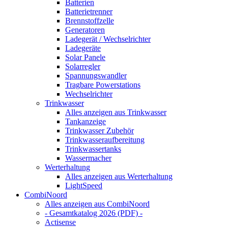
Batterien
Batterietrenner
Brennstoffzelle
Generatoren
Ladegerät / Wechselrichter
Ladegeräte
Solar Panele
Solarregler
Spannungswandler
Tragbare Powerstations
Wechselrichter
Trinkwasser
Alles anzeigen aus Trinkwasser
Tankanzeige
Trinkwasser Zubehör
Trinkwasseraufbereitung
Trinkwassertanks
Wassermacher
Werterhaltung
Alles anzeigen aus Werterhaltung
LightSpeed
CombiNoord
Alles anzeigen aus CombiNoord
- Gesamtkatalog 2026 (PDF) -
Actisense