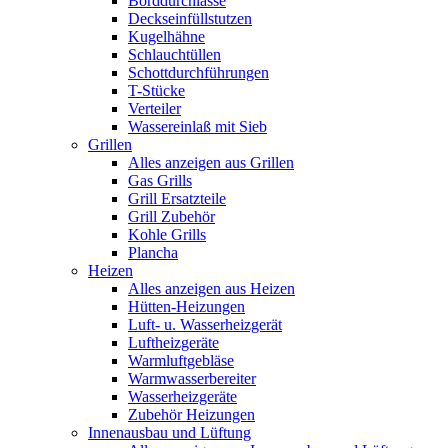
Borddurchlässe
Deckseinfüllstutzen
Kugelhähne
Schlauchtüllen
Schottdurchführungen
T-Stücke
Verteiler
Wassereinlaß mit Sieb
Grillen
Alles anzeigen aus Grillen
Gas Grills
Grill Ersatzteile
Grill Zubehör
Kohle Grills
Plancha
Heizen
Alles anzeigen aus Heizen
Hütten-Heizungen
Luft- u. Wasserheizgerät
Luftheizgeräte
Warmluftgebläse
Warmwasserbereiter
Wasserheizgeräte
Zubehör Heizungen
Innenausbau und Lüftung