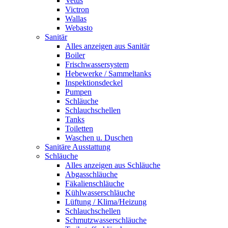
Vetus
Victron
Wallas
Webasto
Sanitär
Alles anzeigen aus Sanitär
Boiler
Frischwassersystem
Hebewerke / Sammeltanks
Inspektionsdeckel
Pumpen
Schläuche
Schlauchschellen
Tanks
Toiletten
Waschen u. Duschen
Sanitäre Ausstattung
Schläuche
Alles anzeigen aus Schläuche
Abgasschläuche
Fäkalienschläuche
Kühlwasserschläuche
Lüftung / Klima/Heizung
Schlauchschellen
Schmutzwasserschläuche