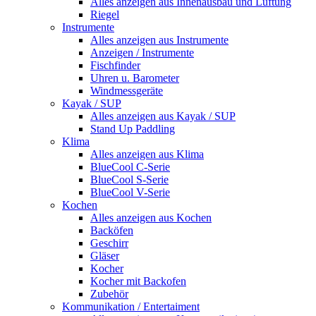
Alles anzeigen aus Innenausbau und Lüftung
Riegel
Instrumente
Alles anzeigen aus Instrumente
Anzeigen / Instrumente
Fischfinder
Uhren u. Barometer
Windmessgeräte
Kayak / SUP
Alles anzeigen aus Kayak / SUP
Stand Up Paddling
Klima
Alles anzeigen aus Klima
BlueCool C-Serie
BlueCool S-Serie
BlueCool V-Serie
Kochen
Alles anzeigen aus Kochen
Backöfen
Geschirr
Gläser
Kocher
Kocher mit Backofen
Zubehör
Kommunikation / Entertaiment